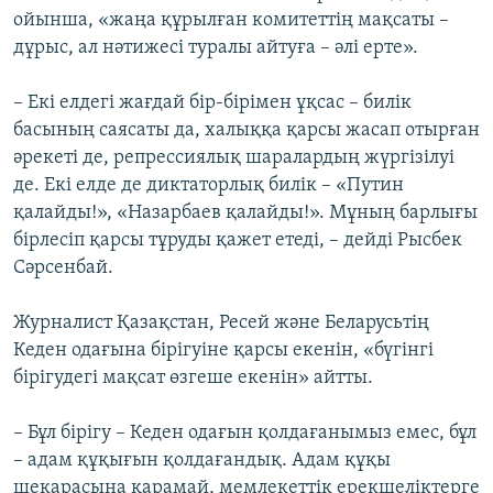
ойынша, «жаңа құрылған комитеттің мақсаты –
дұрыс, ал нәтижесі туралы айтуға – әлі ерте».
– Екі елдегі жағдай бір-бірімен ұқсас – билік
басының саясаты да, халыққа қарсы жасап отырған
әрекеті де, репрессиялық шаралардың жүргізілуі
де. Екі елде де диктаторлық билік – «Путин
қалайды!», «Назарбаев қалайды!». Мұның барлығы
бірлесіп қарсы тұруды қажет етеді, – дейді Рысбек
Сәрсенбай.
Журналист Қазақстан, Ресей және Беларусьтің
Кеден одағына бірігуіне қарсы екенін, «бүгінгі
бірігудегі мақсат өзгеше екенін» айтты.
– Бұл бірігу – Кеден одағын қолдағанымыз емес, бұл
– адам құқығын қолдағандық. Адам құқы
шекарасына қарамай, мемлекеттік ерекшеліктерге