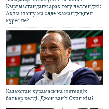
Қырғызстандағы арақ төгу челленджі:
Ақша шашу ма әлде жамандықпен
күрес пе?
Қазақстан құрамасына шетелдік
бапкер келді. Джон ван’т Схип кім?