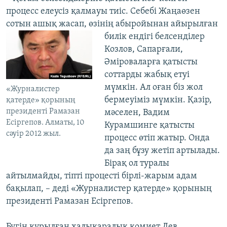
процесс елеусіз қалмауы тиіс. Себебі Жаңаөзен
сотын ашық жасап, өзінің абыройынан айырылған
билік ендігі
белсенділер
Козлов, Сапарғали,
Әміроваларға қатысты
соттарды жабық етуі
мүмкін. Ал оған біз жол
«Журналистер
бермеуіміз мүмкін. Қазір,
қатерде» қорының
президенті Рамазан
мәселен, Вадим
Есіргепов. Алматы, 10
Курамшинге қатысты
сәуір 2012 жыл.
процесс өтіп жатыр. Онда
да заң бұзу жетіп артылады.
Бірақ ол туралы
айтылмайды, тіпті процесті бірлі-жарым адам
бақылап, – деді «Журналистер қатерде» қорының
президенті Рамазан Есіргепов.
Бүгін құрылған халықаралық комиет Лев