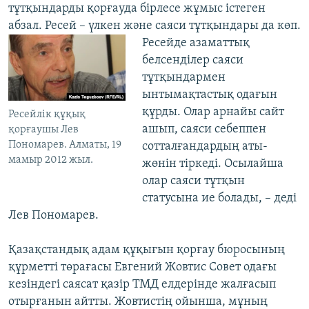
тұтқындарды қорғауда бірлесе жұмыс істеген
абзал. Ресей – үлкен және саяси тұтқындары да көп.
Ресейде
азаматтық
белсенділер саяси
тұтқындармен
ынтымақтастық одағын
құрды. Олар арнайы сайт
Ресейлік құқық
ашып, саяси себеппен
қорғаушы Лев
Пономарев. Алматы, 19
сотталғандардың аты-
мамыр 2012 жыл.
жөнін тіркеді. Осылайша
олар саяси тұтқын
статусына ие болады, – деді
Лев Пономарев.
Қазақстандық адам құқығын қорғау бюросының
құрметті төрағасы Евгений Жовтис Совет одағы
кезіндегі саясат қазір ТМД елдерінде жалғасып
отырғанын айтты. Жовтистің ойынша, мұның