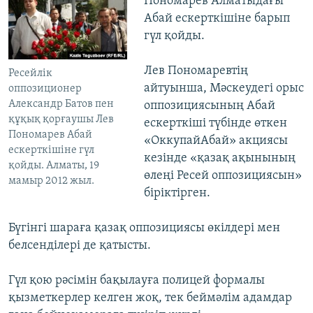
Пономарев Алматыдағы
Абай ескерткішіне барып
гүл қойды.
Лев Пономаревтің
Ресейлік
айтуынша, Мәскеудегі орыс
оппозиционер
Александр Батов пен
оппозициясының Абай
құқық қорғаушы Лев
ескерткіші түбінде өткен
Пономарев Абай
«ОккупайАбай» акциясы
ескерткішіне гүл
кезінде «қазақ ақынының
қойды. Алматы, 19
өлеңі Ресей оппозициясын»
мамыр 2012 жыл.
біріктірген.
Бүгінгі шараға қазақ оппозициясы өкілдері мен
белсенділері де қатысты.
Гүл қою рәсімін бақылауға полицей формалы
қызметкерлер келген жоқ, тек беймәлім адамдар