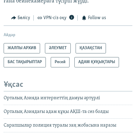
ғана бейнекамераға түсіріп жүрді.
Бөлісу
VPN-сіз оқу
Follow us
Айдар
ЖАЛПЫ АРХИВ
ӘЛЕУМЕТ
ҚАЗАҚСТАН
БАС ТАҚЫРЫПТАР
Ресей
АДАМ ҚҰҚЫҚТАРЫ
Ұқсас
Орталық Азияда интернеттің дамуы әртүрлі
Орталық Азиядағы адам құқы АҚШ-та сөз болды
Сарапшылар полиция туралы заң жобасына наразы