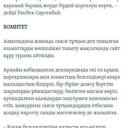
қарамай барлық жерде бірдей қорғалуы керек, –
дейді Рысбек Сәрсенбай.
КОМИТЕТ
Алматыдағы жиында саяси тұтқын деп танылған
азаматтарды көпшілікке таныту мақсатында сайт
құру туралы айтылды.
Арнайы қабылданған декларацияда екі ел құқық
қорғаушылары мен азаматтық белсенділері өзара
ықпалдастық білдіріп, бір-біріне демеу беретін
шараларды ұйымдастыру, биліктен қысым көріп,
қуғындалған адамдарды заңгермен қамтамасыз
етіп, қамаудағы саяси тұтқындардың отбасына
қолдау көрсету сынды мәселелелер де жазылған.
– Қоғам белсенділеріне қатысты кез-келген