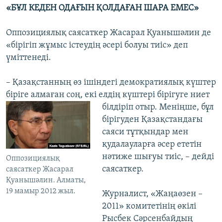
«БҰЛ КЕДЕН ОДАҒЫН ҚОЛДАҒАН ШАРА ЕМЕС»
Оппозициялық саясаткер Жасарал Қуанышәлин де
«бірігіп жұмыс істеудің әсері болуы тиіс» деп
үміттенеді.
– Қазақстанның өз ішіндегі демократиялық күштер
біріге алмаған соң, екі елдің
күштері бірігуге ниет
білдіріп отыр. Меніңше, бұл
бірігуден Қазақстандағы
саяси тұтқындар мен
қудалауларға әсер ететін
нәтиже шығуы тиіс, – дейді
Оппозициялық
саясаткер.
саясаткер Жасарал
Қуанышәлин. Алматы,
19 мамыр 2012 жыл.
Журналист, «Жаңаөзен –
2011» комитетінің өкілі
Рысбек Сәрсенбайдың