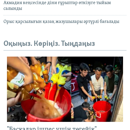
Ахмадия кеңсесінде діни ғұрыптар өткізуге тыйым
салынды
Орыс қарсылығын қазақ жазушылары әртүрлі бағалады
Оқыңыз. Көріңіз. Тыңдаңыз
"Басқалар ішпес үшін төгейік".