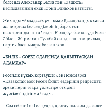
белсенді Александр Батов пен «Защита»
кәсіподағының өкілі Юрий Виньков қатысты.
Жиынды ұйымдастырушылар Қазақстандық саяси
және қоғам белсенділерінің барлығын
шақырғандығын айтады. Бірақ бұл бас қосуда Болат
Әбілов, Жармахан Тұяқбай сынды оппозициялық
партия басшылары болған жоқ.
«БИЛІК – СОВЕТ ОДАҒЫНДА ҚАЛЫПТАСҚАН
АДАМДАР»
Ресейлік құқық қорғаушы Лев Пономарев
«Қазақстан мен Ресей билігі өздерінің репресивті
әрекеттерін өзара үйлестіре отырып
жүргізетіндігін» айтады.
– Сол себепті екі ел құқық қорғаушылары да саяси