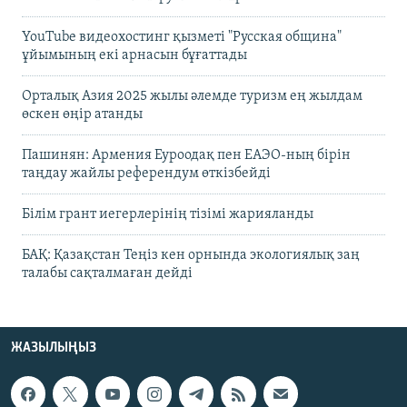
YouTube видеохостинг қызметі "Русская община"
ұйымының екі арнасын бұғаттады
Орталық Азия 2025 жылы әлемде туризм ең жылдам
өскен өңір атанды
Пашинян: Армения Еуроодақ пен ЕАЭО-ның бірін
таңдау жайлы референдум өткізбейді
Білім грант иегерлерінің тізімі жарияланды
БАҚ: Қазақстан Теңіз кен орнында экологиялық заң
талабы сақталмаған дейді
ЖАЗЫЛЫҢЫЗ