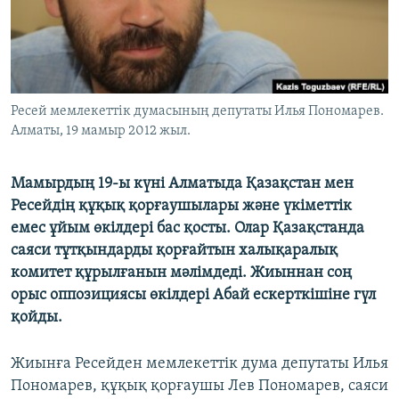
ЖАЗЫЛЫҢЫЗ
Басқа тілдерде
Ресей мемлекеттік думасының депутаты Илья Пономарев.
Алматы, 19 мамыр 2012 жыл.
Мамырдың 19-ы күні Алматыда Қазақстан мен
Ресейдің құқық қорғаушылары және үкіметтік
емес ұйым өкілдері бас қосты. Олар Қазақстанда
саяси тұтқындарды қорғайтын халықаралық
комитет құрылғанын мәлімдеді. Жиыннан соң
орыс оппозициясы өкілдері Абай ескерткішіне гүл
қойды.
Жиынға Ресейден мемлекеттік дума депутаты Илья
Пономарев, құқық қорғаушы Лев Пономарев, саяси