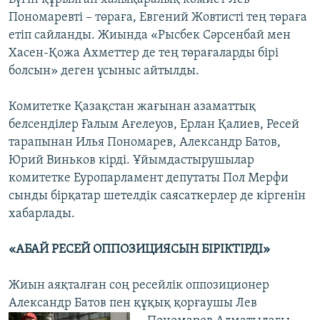
Пономаревті – төраға, Евгений Жовтисті тең төраға
етіп сайланды. Жиында «Рысбек Сәрсенбай мен
Хасен-Қожа Ахметтер де тең төрағаларды бірі
болсын» деген ұсыныс айтылды.
Комитетке Қазақстан жағынан азаматтық
белсенділер Ғалым Ағелеуов, Ерлан Қалиев, Ресей
тарапынан Илья Пономарев, Александр Батов,
Юрий Виньков кірді. Ұйымдастырушылар
комитетке Еуропарламент депутаты Пол Мерфи
сынды бірқатар шетелдік саясаткерлер де кіргенін
хабарлады.
«АБАЙ РЕСЕЙ ОППОЗИЦИЯСЫН БІРІКТІРДІ»
Жиын аяқталған соң ресейлік оппозиционер
Александр Батов пен құқық қорғаушы
Лев