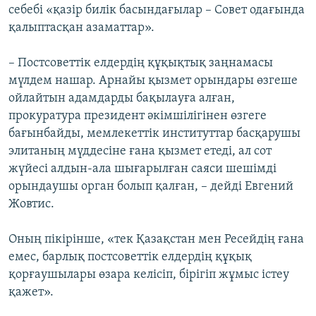
себебі «қазір билік басындағылар – Совет одағында
қалыптасқан азаматтар».
– Постсоветтік елдердің құқықтық заңнамасы
мүлдем нашар. Арнайы қызмет орындары өзгеше
ойлайтын адамдарды бақылауға алған,
прокуратура президент әкімшілігінен өзгеге
бағынбайды, мемлекеттік институттар басқарушы
элитаның мүддесіне ғана қызмет етеді, ал сот
жүйесі алдын-ала шығарылған саяси шешімді
орындаушы орган болып қалған, – дейді Евгений
Жовтис.
Оның пікірінше, «тек Қазақстан мен Ресейдің ғана
емес, барлық постсоветтік елдердің құқық
қорғаушылары өзара келісіп, бірігіп жұмыс істеу
қажет».