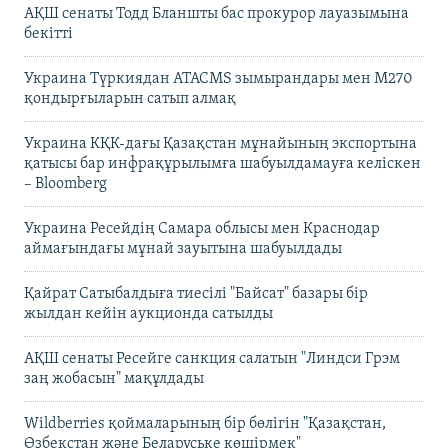
АҚШ сенаты Тодд Бланшты бас прокурор лауазымына
бекітті
Украина Түркиядан ATACMS зымырандары мен M270
қондырғыларын сатып алмақ
Украина КҚК-дағы Қазақстан мұнайының экспортына
қатысы бар инфрақұрылымға шабуылдамауға келіскен
– Bloomberg
Украина Ресейдің Самара облысы мен Краснодар
аймағындағы мұнай зауытына шабуылдады
Қайрат Сатыбалдыға тиесілі "Байсат" базары бір
жылдан кейін аукционда сатылды
АҚШ сенаты Ресейге санкция салатын "Линдси Грэм
заң жобасын" мақұлдады
Wildberries қоймаларының бір бөлігін "Қазақстан,
Өзбекстан және Беларуське көшірмек"