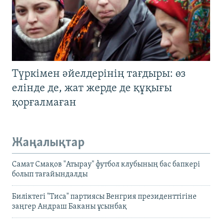
Түркімен әйелдерінің тағдыры: өз
елінде де, жат жерде де құқығы
қорғалмаған
Жаңалықтар
Самат Смақов "Атырау" футбол клубының бас бапкері
болып тағайындалды
Биліктегі "Тиса" партиясы Венгрия президенттігіне
заңгер Андраш Баканы ұсынбақ