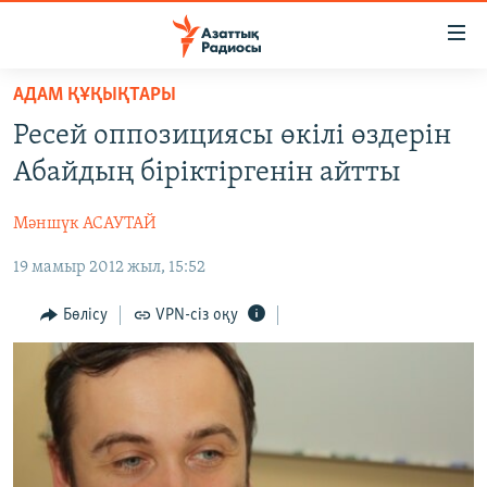
Accessibility
links
Skip
АДАМ ҚҰҚЫҚТАРЫ
to
ЖАҢАЛЫҚТАР
Ресей оппозициясы өкілі өздерін
main
САЯСАТ
content
Абайдың біріктіргенін айтты
AZATTYQTV
Skip
to
Мәншүк АСАУТАЙ
ҚАҢТАР ОҚИҒАСЫ
main
19 мамыр 2012 жыл, 15:52
АДАМ ҚҰҚЫҚТАРЫ
Navigation
Skip
ӘЛЕУМЕТ
Бөлісу
VPN-сіз оқу
to
ӘЛЕМ
Search
АРНАЙЫ ЖОБАЛАР
Русский