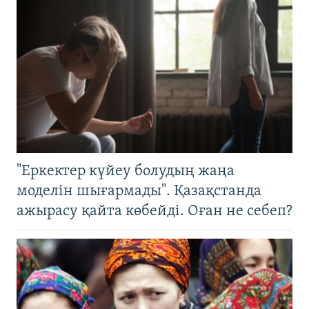
"Еркектер күйеу болудың жаңа
моделін шығармады". Қазақстанда
ажырасу қайта көбейді. Оған не себеп?