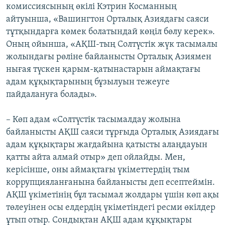
комиссиясының өкілі Кэтрин Косманның
айтуынша, «Вашингтон Орталық Азиядағы саяси
тұтқындарға көмек болатындай ​көңіл бөлу керек».
Оның ойынша, «АҚШ-тың Солтүстік жүк тасымалы
жолындағы рөліне байланысты Орталық Азиямен
нығая түскен қарым-қатынастарын аймақтағы
адам құқықтарының бұзылуын тежеуге
пайдалануға болады».
– Көп адам «Солтүстік тасымалдау жолына
байланысты АҚШ саяси тұрғыда Орталық Азиядағы
адам құқықтары жағдайына қатысты алаңдауын
қатты айта алмай отыр» деп ойлайды. Мен,
керісінше, оны аймақтағы үкіметтердің тым
коррупцияланғанына байланысты деп есептеймін.
АҚШ үкіметінің бұл тасымал жолдары үшін көп ақы
төлеуінен осы елдердің үкіметіндегі ресми өкілдер
ұтып отыр. Сондықтан АҚШ адам құқықтары