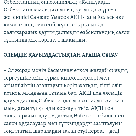
Өзбекстанның оппозициялық «Күншуақты
Өзбекстан» коалициясының қуғында жүрген
жетекшісі Санжар Умаров АҚШ-тағы Хельсинки
комитетінің сейсенбі күнгі отырысында
халықаралық қауымдастықты өзбекстандық саяси
тұтқындарды қорғауға шақырды.
ӘЛЕМДІК ҚАУЫМДАСТЫҚТАН АРАША СҰРАУ
– Ол жерде менің басымнан өткен жағдай сияқты,
тергеушілердің, түрме қызметкерлері мен
әкімшіліктің азаптауын көріп жатқан, тіпті өліп
кеткен мыңдаған тұтқын бар. АҚШ пен әлемдік
қауымдастық Өзбекстандағы азапталып жатқан
мыңдаған тұтқынды қорғауы тиіс. АҚШ пен
халықаралық қауымдастық Өзбекстан билігінен
саяси қудалаулар мен тұтқындарды азапталуын
тоқтататын шараларды талап етуі керек, – деді