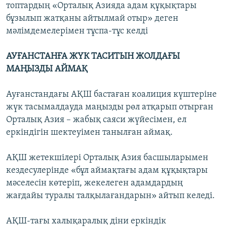
топтардың «Орталық Азияда адам құқықтары
бұзылып жатқаны айтылмай отыр» деген
мәлімдемелерімен тұспа-тұс келді
АУҒАНСТАНҒА ЖҮК ТАСИТЫН ЖОЛДАҒЫ
МАҢЫЗДЫ АЙМАҚ
Ауғанстандағы АҚШ бастаған коалиция күштеріне
жүк тасымалдауда маңызды рөл атқарып отырған
Орталық Азия – жабық саяси жүйесімен, ел
еркіндігін шектеуімен танылған аймақ.
АҚШ жетекшілері Орталық Азия басшыларымен
кездесулерінде «бұл аймақтағы адам құқықтары
мәселесін көтеріп, жекелеген адамдардың
жағдайы туралы талқылағандарын» айтып келеді.
АҚШ-тағы халықаралық діни еркіндік