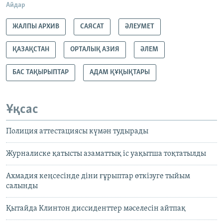
Айдар
ЖАЛПЫ АРХИВ
САЯСАТ
ӘЛЕУМЕТ
ҚАЗАҚСТАН
ОРТАЛЫҚ АЗИЯ
ӘЛЕМ
БАС ТАҚЫРЫПТАР
АДАМ ҚҰҚЫҚТАРЫ
Ұқсас
Полиция аттестациясы күмән тудырады
Журналиске қатысты азаматтық іс уақытша тоқтатылды
Ахмадия кеңсесінде діни ғұрыптар өткізуге тыйым
салынды
Қытайда Клинтон диссиденттер мәселесін айтпақ