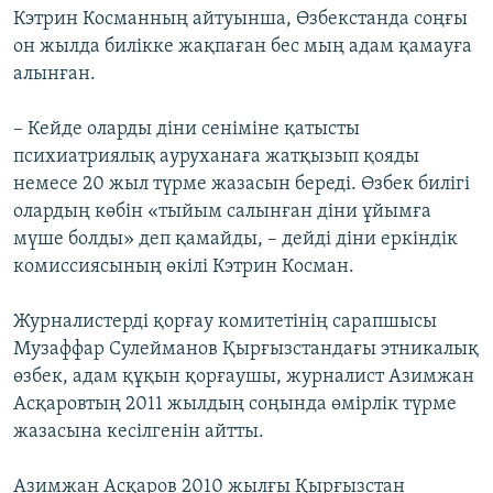
Кэтрин Косманның айтуынша, Өзбекстанда соңғы
он жылда билікке жақпаған бес мың адам қамауға
алынған.
– Кейде оларды діни сеніміне қатысты
психиатриялық ауруханаға жатқызып қояды
немесе 20 жыл түрме жазасын береді. Өзбек билігі
олардың көбін «тыйым салынған діни ұйымға
мүше болды» деп қамайды, – дейді діни еркіндік
комиссиясының өкілі Кэтрин Косман.
Журналистерді қорғау комитетінің сарапшысы
Музаффар Сулейманов Қырғызстандағы этникалық
өзбек, адам құқын қорғаушы, журналист Азимжан
Асқаровтың 2011 жылдың соңында өмірлік түрме
жазасына кесілгенін айтты.
Азимжан Асқаров 2010 жылғы Қырғызстан