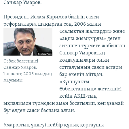
Санжар Умаров.
Президент Ислам Каримов билігін саяси
реформаларға шақырған соң, 2006 жылы
«салықтан жалтарды» және
«ақша жымқырды» деген
айыппен түрмеге жабылған
Санжар Умаровтың
қолдаушылары оның
Өзбек белсендісі
сотталуының саяси астары
Санжар Умаров.
Ташкент, 2005 жылдың
бар екенін айтқан.
маусымы.
«Күншуақты
Өзбекстанның» жетекшісі
кейін АҚШ-тың
ықпалымен түрмеден аман босатылып, көп ұзамай
бұл елден саяси баспана алған.
Умаровтың үндеуі кейбір құқық қорғаушы