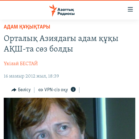
Accessibility
links
Skip
АДАМ ҚҰҚЫҚТАРЫ
to
ЖАҢАЛЫҚТАР
Орталық Азиядағы адам құқы
main
САЯСАТ
content
АҚШ-та сөз болды
AZATTYQTV
Skip
to
Үкілай БЕСТАЙ
ҚАҢТАР ОҚИҒАСЫ
main
16 мамыр 2012 жыл, 18:39
АДАМ ҚҰҚЫҚТАРЫ
Navigation
Skip
ӘЛЕУМЕТ
Бөлісу
VPN-сіз оқу
to
ӘЛЕМ
Search
АРНАЙЫ ЖОБАЛАР
Русский