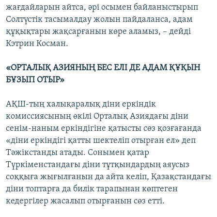
жағдайларын айтса, әрі осымен байланыстырып
Солтүстік тасымалдау жолын пайдаланса, адам
құқықтары жақсарғанын көре аламыз, – дейді
Кэтрин Косман.
«ОРТАЛЫҚ АЗИЯНЫҢ БЕС ЕЛІ ДЕ АДАМ ҚҰҚЫН
БҰЗЫП ОТЫР»
АҚШ-тың халықаралық діни еркіндік
комиссиясының өкілі Орталық Азиядағы діни
сенім-наным еркіндігіне қатысты сөз қозғағанда
«діни еркіндігі қатты шектеліп отырған ел» деп
Тәжікстанды атады. Сонымен қатар
Түркіменстандағы діни тұтқындардың аяусыз
соққыға жығылғанын да айта келіп, Қазақстандағы
діни топтарға да билік тарапынан көптеген
кедергілер жасалып отырғанын сөз етті.