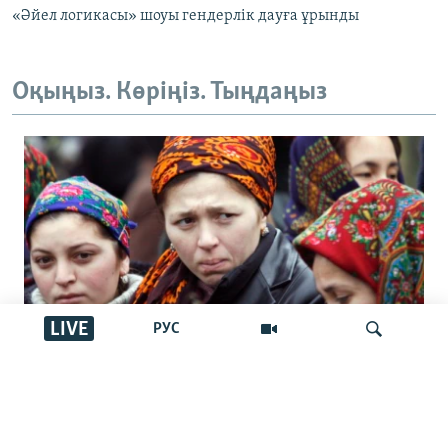
«Әйел логикасы» шоуы гендерлік дауға ұрынды
Оқыңыз. Көріңіз. Тыңдаңыз
LIVE
РУС
Түркімен әйелдерінің тағдыры: өз
елінде де, жат жерде де құқығы
İздеу
қорғалмаған