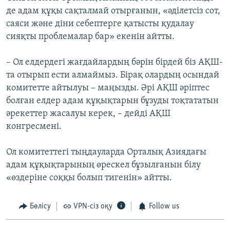
де адам құқы сақталмай отырғанын, «әділетсіз сот,
саяси және діни себептерге қатысты қудалау
сияқты проблемалар бар» екенін айтты.
– Ол елдердегі жағдайлардың бәрін бірдей біз АҚШ-
та отырып ести алмаймыз. Бірақ олардың осындай
комитетте айтылуы – маңызды. Әрі АҚШ әріптес
болған елдер адам құқықтарын бұзуды тоқтататын
әрекеттер жасалуы керек, – дейді АҚШ
конгресмені.
Ол комитеттегі тыңдауларда Орталық Азиядағы
адам құқықтарының өрескел бұзылғанын білу
«өздеріне соққы болып тигенін» айтты.
Бөлісу
VPN-сіз оқу
Follow us