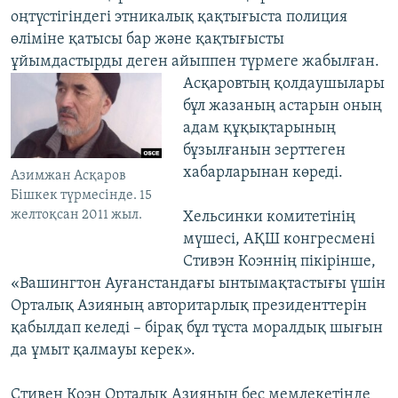
оңтүстігіндегі этникалық қақтығыста полиция
өліміне қатысы бар және қақтығысты
ұйымдастырды деген айыппен
түрмеге жабылған.
Асқаровтың қолдаушылары
бұл жазаның астарын оның
адам құқықтарының
бұзылғанын зерттеген
хабарларынан көреді.
Азимжан Асқаров
Бішкек түрмесінде. 15
желтоқсан 2011 жыл.
Хельсинки комитетінің
мүшесі, АҚШ конгресмені
Стивэн Коэннің пікірінше,
«Вашингтон Ауғанстандағы ынтымақтастығы үшін
Орталық Азияның авторитарлық президенттерін
қабылдап келеді – бірақ бұл тұста моралдық шығын
да ұмыт қалмауы керек».
Стивен Коэн Орталық Азияның бес мемлекетінде