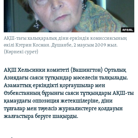
ЖАЗЫЛЫҢЫЗ
Басқа тілдерде
АҚШ-тағы халықаралық діни еркіндік комиссиясының
өкілі Кэтрин Косман. Душанбе, 2 маусым 2009 жыл.
(Көрнекі сурет)
АҚШ Хельсинки комитеті (Вашингтон) Орталық
Азиядағы саяси тұтқындар мәселесін талқылады.
Азаматтық еркіндікті қорғаушылар мен
Өзбекстанның бұрынғы саяси тұтқындары АҚШ-ты
қамаудағы оппозиция жетекшілеріне, діни
тұлғалар мен тәуелсіз журналистерге қолдауын
жалғастыра беруге шақырды.