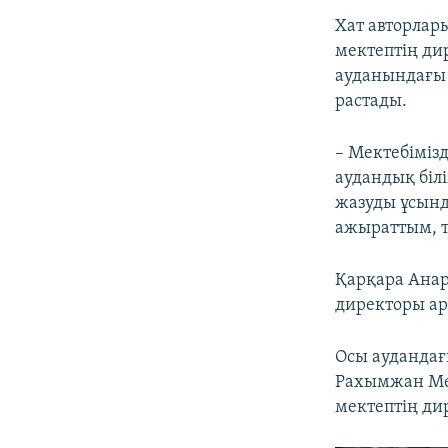
Хат авторлар
мектептің ди
ауданындағы 
растады.
– Мектебіміз
аудандық біл
жазуды ұсынд
ажыраттым, т
Қарқара Анар
директоры ар
Осы аудандағ
Рахымжан Мек
мектептің ди