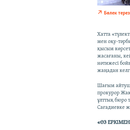
Бөлек тере
Хатта «түлек
мен оқу-тәрб
қысым көрсет
жасағаны, ке
нәтижесі бой
жаңадан келг
Шағым айтушы
прокурор Жақ
ұлттық бюро 
Сағадиевке ж
«ӨЗ ЕРКІМЕН