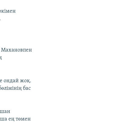
ркімен
.
т Махановпен
ң
де ондай жоқ.
өлімінің бас
ушан
нша ең төмен