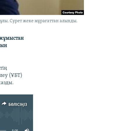
лы. Сурет жеке мұрағаттан алынды.
 жұмыстан
сын
тің
леу (ҰБТ)
жазды.
БӨЛІСІҢІЗ
5:05