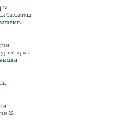
рта
тты Сарыағаш
жазғанын»
қтан
туралы арыз
фонымды
тің
оры
ған 22