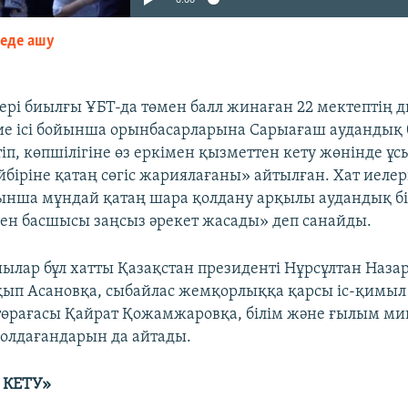
зеде ашу
EMBED
тері биылғы ҰБТ-да төмен балл жинаған 22 мектептің 
ие ісі бойынша орынбасарларына Сарыағаш аудандық б
іп, көпшілігіне өз еркімен қызметтен кету жөнінде ұ
йбіріне қатаң сөгіс жариялағаны» айтылған. Хат иелер
ынша мұндай қатаң шара қолдану арқылы аудандық біл
ен басшысы заңсыз әрекет жасады» деп санайды.
лар бұл хатты Қазақстан президенті Нұрсұлтан Назар
ып Асановқа, сыбайлас жемқорлыққа қарсы іс-қимыл
төрағасы Қайрат Қожамжаровқа, білім және ғылым ми
олдағандарын да айтады.
 КЕТУ»