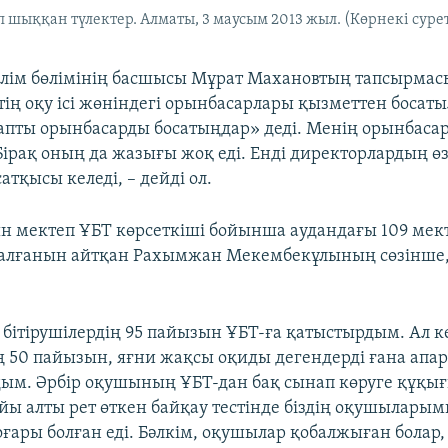
 шыққан түлектер. Алматы, 3 маусым 2013 жыл. (Көрнекі суре
ілім бөлімінің басшысы Мұрат Махановтың тапсырмас
тің оқу ісі жөніндегі орынбасарлары қызметтен босат
апты орынбасарды босатыңдар» деді. Менің орынбасар
Бірақ оның да жазығы жоқ еді. Енді директорлардың өз
тқысы келеді, – дейді ол.
ын мектеп ҰБТ көрсеткіші бойынша аудандағы 109 мект
алғанын айтқан Рахымжан Мекембекұлының сөзінше,
.
 бітірушілердің 95 пайызын ҰБТ-ға қатыстырдым. Ал к
ің 50 пайызын, яғни жақсы оқиды дегендерді ғана апа
ым. Әрбір оқушының ҰБТ-дан бақ сынап көруге құқығ
ойы алты рет өткен байқау тестінде біздің оқушылары
ғары болған еді. Бәлкім, оқушылар қобалжыған болар, 