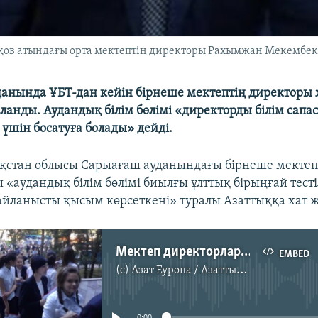
в атындағы орта мектептің директоры Рахымжан Мекембекұ
анында ҰБТ-дан кейін бірнеше мектептің директоры
рланды. Аудандық білім бөлімі «директорды білім сапа
үшін босатуға болады» дейді.
ақстан облысы Сарыағаш ауданындағы бірнеше мектеп
 «аудандық білім бөлімі биылғы ұлттық бірыңғай тесті
айланысты қысым көрсеткені» туралы Азаттыққа хат 
Мектеп директорларының хаты
EMBED
(c)
Азат Еуропа / Азаттық Радиосы
No media source currently available
0:00