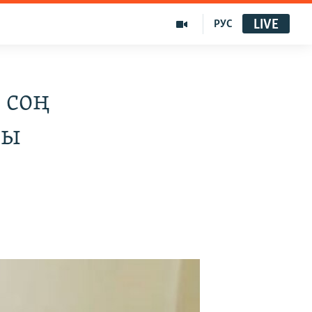
LIVE
РУС
 соң
ты