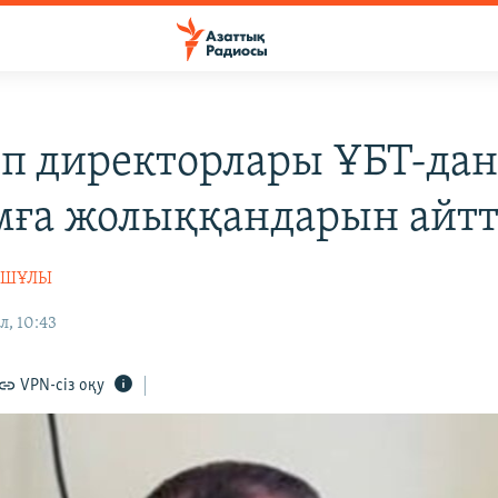
п директорлары ҰБТ-дан
ға жолыққандарын айт
АШҰЛЫ
л, 10:43
VPN-сіз оқу