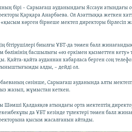
ының бірі – Сарыағаш ауданындағы Яссауи атындағы о
ректоры Қарқара Анарбаева. Ол Азаттыққа жеткен ха
«қысым көрген бірнеше мектеп директоры бірлесіп 
дің бітірушілері биылғы ҰБТ-да төмен балл жинағанды
ім бөлімінің басшылығы «өз еркімен қызметтен кету» 
ы. Қайта-қайта ауданнан хабарласа берген соң теле
ыныштығымды алды, – дейді ол.
баеваның сөзінше, Сарыағаш ауданында алты мектеп
ыз жазып, жұмыстан кеткен.
ы Шәмші Қалдаяқов атындағы орта мектептің директ
ембекұлы да ҰБТ кезінде түлектері төмен балл жина
ректорына қысым жасалғанын айтады.