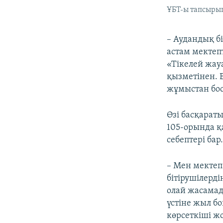
ҰБТ-ы тапсырып
– Аудандық б
астам мектеп
«Тікелей жау
қызметінен. 
жұмыстан боса
Өзі басқарат
105-орында қ
себептері бар
– Мен мектеп
бітірушілерд
олай жасамад
үстіне жыл б
көрсеткіші жо