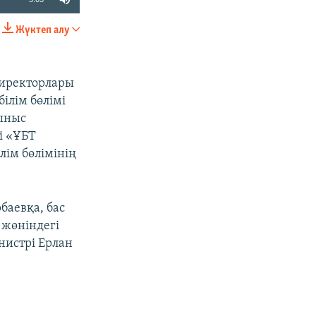
Жүктеп алу
БӨЛІСІҢІЗ
директорлары
ілім бөлімі
сыныс
і «ҰБТ
ім бөлімінің
баевқа, бас
 жөніндегі
нистрі Ерлан