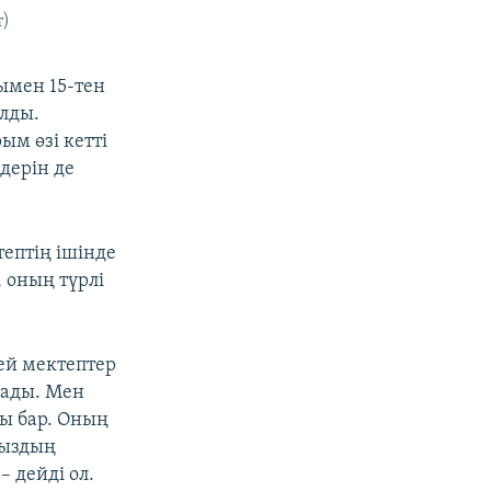
т)
ымен 15-тен
ылды.
ым өзі кетті
дерін де
ептің ішінде
 оның түрлі
ей мектептер
рады. Мен
ы бар. Оның
мыздың
– дейді ол.