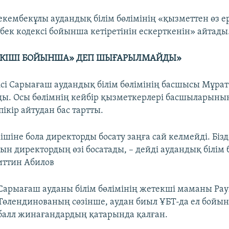
ембекұлы аудандық білім бөлімінің «қызметтен өз е
бек кодексі бойынша кетіретінін ескерткенін» айтады
ТКІШІ БОЙЫНША» ДЕП ШЫҒАРЫЛМАЙДЫ»
ісі Сарыағаш аудандық білім бөлімінің басшысы Мұра
ды. Осы бөлімнің кейбір қызметкерлері басшыларыны
ікір айтудан бас тартты.
ішіне бола директорды босату заңға сай келмейді. Біз
н директордың өзі босатады, – дейді аудандық білім б
ттин Абилов
Сарыағаш ауданы білім бөлімінің жетекші маманы Ра
Төлендинованың сөзінше, аудан биыл ҰБТ-да ел бойы
балл жинағандардың қатарында қалған.