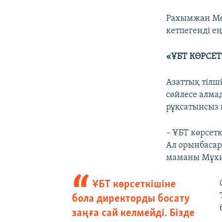
Рахымжан Мек
кетпегенді ең
«ҰБТ КӨРСЕ
Азаттық тілш
сөйлесе алма
рұқсатынсыз п
– ҰБТ көрсетк
Ал орынбасары
маманы Мұхи
ҰБТ көрсеткішіне
бола директорды босату
заңға сай келмейді. Бізде