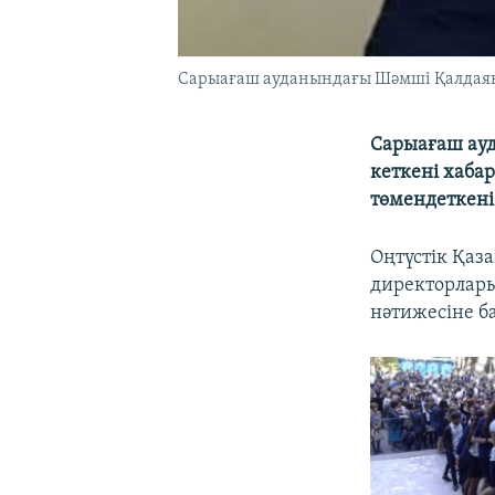
Сарыағаш ауданындағы Шәмші Қалдаяқо
Сарыағаш ауд
кеткені хаба
төмендеткені 
Оңтүстік Қаз
директорлары
нәтижесіне б