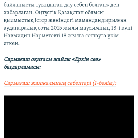
байланысты туындаған дау себеп болған» деп
хабарлаған. Оңтүстік Қазақстан облысы
қылмыстық істер жөніндегі мамандандырылған
ауданаралық соты 2015 жылы маусымның 18-і күні
Навмидин Нарметовті 18 жылға соттауға үкім
еткен.
Сарыағаш оқиғасы жайлы «Еркін сөз»
бағдарламасы:
Сарыағаш жанжалының себептері (1-бөлім):