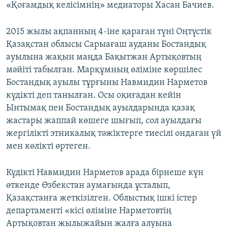
«Қоғамдық келісімнің» медиаторы Хасан Бачиев.
2015 жылы ақпанның 4-іне қараған түні Оңтүстік
Қазақстан облысы Сарыағаш ауданы Бостандық
ауылына жақын маңда Бақытжан Артықовтың
мәйіті табылған. Марқұмның өліміне көршілес
Бостандық ауылы тұрғыны Навмидин Нарметов
күдікті деп танылған. Осы оқиғадан кейін
Ынтымақ пен Бостандық ауылдарында қазақ
жастары жаппай көшеге шығып, сол ауылдағы
жергілікті этникалық тәжіктерге тиесілі ондаған үй
мен көлікті өртеген.
Күдікті Навмидин Нарметов арада бірнеше күн
өткенде Өзбекстан аумағында ұсталып,
Қазақстанға жеткізілген. Облыстық ішкі істер
департаменті «кісі өліміне Нарметовтің
Артықовтан жылыжайын жалға алуына