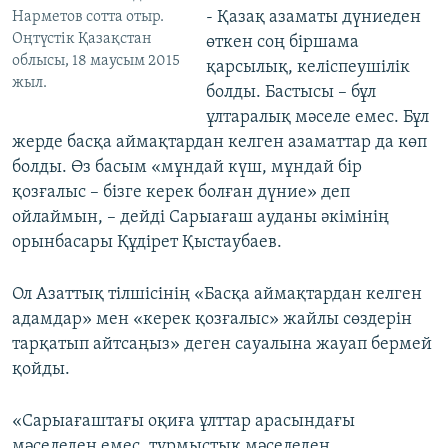
- Қазақ азаматы дүниеден
Нарметов сотта отыр.
Оңтүстік Қазақстан
өткен соң біршама
облысы, 18 маусым 2015
қарсылық, келіспеушілік
жыл.
болды. Бастысы – бұл
ұлтаралық мәселе емес. Бұл
жерде басқа аймақтардан келген азаматтар да көп
болды. Өз басым «мұндай күш, мұндай бір
қозғалыс – бізге керек болған дүние» деп
ойлаймын, – дейді Сарыағаш ауданы әкімінің
орынбасары Құдірет Қыстаубаев.
Ол Азаттық тілшісінің «Басқа аймақтардан келген
адамдар» мен «керек қозғалыс» жайлы сөздерін
тарқатып айтсаңыз» деген сауалына жауап бермей
қойды.
«Сарыағаштағы оқиға ұлттар арасындағы
мәселеден емес, тұрмыстық мәселеден