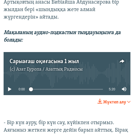
Артықовтың анасы Бибіайша Абдунасирова бір
жылдан бері «шындыққа жете алмай
жүргендерін» айтады.
Мақаланың аудио-подкастын тыңдауыңызға да
болады:
Сарыағаш оқиғасына 1 жыл
(c)
Азат Еуропа / Азаттық Радиосы
No media source currently available
0:00
5:20
Жүктеп алу
- Бір күн ауру, бір күн сау, күйікпен отырмыз.
Аяғымыз жеткен жерге дейін барып айттық. Бірақ