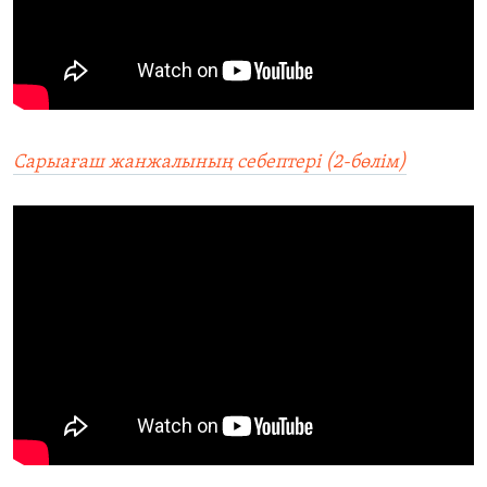
Сарыағаш жанжалының себептері (2-бөлім)