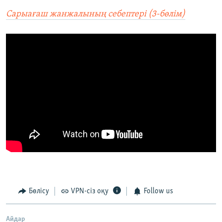
Сарыағаш жанжалының себептері (3-бөлім)
Бөлісу
VPN-сіз оқу
Follow us
Айдар