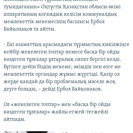
туындағанын» Оңтүстік Қазақстан облысы әкімі
аппаратының қоғамдық келісім коммуналдық
мемлекеттік мекемесінің басшысы Ербол
Байқонақов та айтты.
- Екі азаматтың арасындағы тұрмыстық кикілжіңге
кейбір жекелеген топтар немесе басқа бір ойды
көздеген тұлғалар ұлтаралық сипат бергісі келді.
Бүгінге дейін біздің мекеме, әкімдік пен өзге ме
мемлекеттік органдар жұмыс жүргізді. Қазір ол
жерде қандай да бір проблемалық мәселе жоқ
деуге болады, – дейді Ербол Байқонақов.
Ол «жекелеген топтар» мен «басқа бір ойды
көздеген тұлғалар» жайлы егжей-тегжейлі
айтпады.