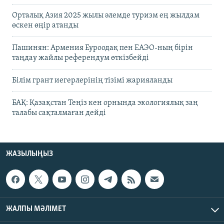
Орталық Азия 2025 жылы әлемде туризм ең жылдам
өскен өңір атанды
Пашинян: Армения Еуроодақ пен ЕАЭО-ның бірін
таңдау жайлы референдум өткізбейді
Білім грант иегерлерінің тізімі жарияланды
БАҚ: Қазақстан Теңіз кен орнында экологиялық заң
талабы сақталмаған дейді
ЖАЗЫЛЫҢЫЗ
ЖАЛПЫ МӘЛІМЕТ