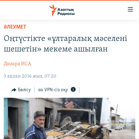
Accessibility
links
Skip
ӘЛЕУМЕТ
to
ЖАҢАЛЫҚТАР
Оңтүстікте «ұлтаралық мәселені
main
САЯСАТ
content
шешетін» мекеме ашылған
AZATTYQTV
Skip
to
Дилара ИСА
ҚАҢТАР ОҚИҒАСЫ
main
3 ақпан 2016 жыл, 07:20
АДАМ ҚҰҚЫҚТАРЫ
Navigation
Skip
ӘЛЕУМЕТ
Бөлісу
VPN-сіз оқу
to
ӘЛЕМ
Search
АРНАЙЫ ЖОБАЛАР
Русский