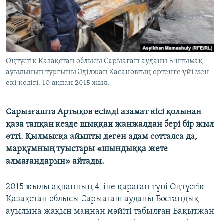
ЖАЗЫЛЫҢЫЗ
Басқа тілдерде
Оңтүстік Қазақстан облысы Сарыағаш ауданы Ынтымақ
ауылының тұрғыны Әділжан Хасановтың өртенге үйі мен
екі көлігі. 10 ақпан 2015 жыл.
Сарыағашта Артықов есімді азамат кісі қолынан
қаза тапқан кезде шыққан жанжалдан бері бір жыл
өтті. Қылмысқа айыпты деген адам сотталса да,
марқұмның туыстары «шындыққа жете
алмағандарын» айтады.
2015 жылы ақпанның 4-іне қараған түні Оңтүстік
Қазақстан облысы Сарыағаш ауданы Бостандық
ауылына жақын маңнан мәйіті табылған Бақытжан