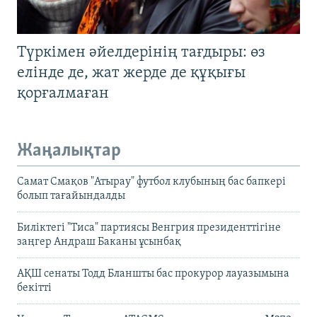
Түркімен әйелдерінің тағдыры: өз
елінде де, жат жерде де құқығы
қорғалмаған
Жаңалықтар
Самат Смақов "Атырау" футбол клубының бас бапкері
болып тағайындалды
Биліктегі "Тиса" партиясы Венгрия президенттігіне
заңгер Андраш Баканы ұсынбақ
АҚШ сенаты Тодд Бланшты бас прокурор лауазымына
бекітті