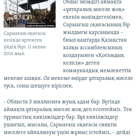
Облыс әкімдігі аймақта
«ұлтаралық мәселе жоқ»
екенін мәлімдегенімен,
Сарыағаш оқиғасының бір
жылдығы қарсаңында –
Сарыағаш оқиғасы
биыл қаңтарда Қазақстан
кезінде өртенген
үйдің бірі. 11 ақпан
халқы ассамблеясының
2015 жыл.
қолдауымен «Қоғамдық
келісім» деген
коммуналдық мемлекеттік
мекеме ашқан. Ол мекеме өңірде ұлтаралық мәселе
туса, соны шешуге кіріспек.
- Облыста 3 миллионға жуық адам бар. Бүгінде
аймақта ұлтаралық мәселе жоқ деп есептейміз. Тек
тұрмыстық кикілжіңдер бар. Бұл кикілжіңдер
ушығып, мысалы, Сарыағаш оқиғасы сияқты
мәселеге айналмауы үшін жұмыс істейміз, – дейді