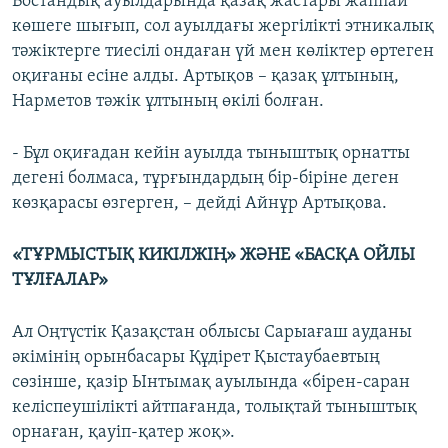
Бостандық ауылдарында қазақ жастары жаппай
көшеге шығып, сол ауылдағы жергілікті этникалық
тәжіктерге тиесілі ондаған үй мен көліктер өртеген
оқиғаны есіне алды. Артықов – қазақ ұлтының,
Нарметов тәжік ұлтының өкілі болған.
- Бұл оқиғадан кейін ауылда тыныштық орнатты
дегені болмаса, тұрғындардың бір-біріне деген
көзқарасы өзгерген, – дейді Айнұр Артықова.
«ТҰРМЫСТЫҚ КИКІЛЖІҢ» ЖӘНЕ «БАСҚА ОЙЛЫ
ТҰЛҒАЛАР»
Ал Оңтүстік Қазақстан облысы Сарыағаш ауданы
әкімінің орынбасары Құдірет Қыстаубаевтың
сөзінше, қазір Ынтымақ ауылында «бірен-саран
келіспеушілікті айтпағанда, толықтай тыныштық
орнаған, қауіп-қатер жоқ».