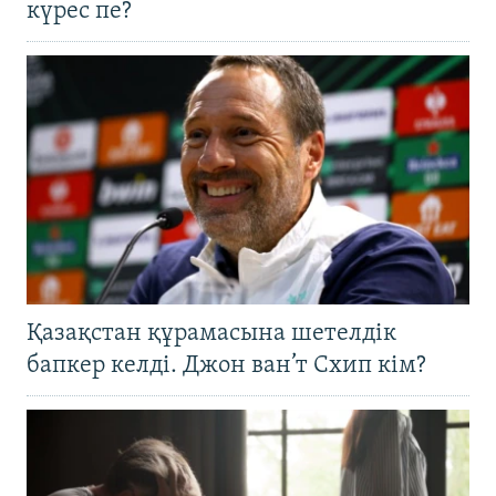
күрес пе?
Қазақстан құрамасына шетелдік
бапкер келді. Джон ван’т Схип кім?