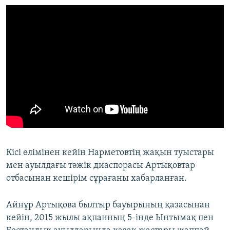
Кісі өлімінен кейін Нарметовтің жақын туыстары
мен ауылдағы тәжік диаспорасы Артықовтар
отбасынан кешірім сұрағаны хабарланған.
Айнұр Артықова былтыр бауырының қазасынан
кейін, 2015 жылы ақпанның 5-інде Ынтымақ пен