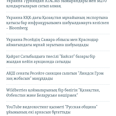
Украина Түркиядан ATACMS зымырандары мен M270
қондырғыларын сатып алмақ
Украина КҚК-дағы Қазақстан мұнайының экспортына
қатысы бар инфрақұрылымға шабуылдамауға келіскен
– Bloomberg
Украина Ресейдің Самара облысы мен Краснодар
аймағындағы мұнай зауытына шабуылдады
Қайрат Сатыбалдыға тиесілі "Байсат" базары бір
жылдан кейін аукционда сатылды
АҚШ сенаты Ресейге санкция салатын "Линдси Грэм
заң жобасын" мақұлдады
Wildberries қоймаларының бір бөлігін "Қазақстан,
Өзбекстан және Беларуське көшірмек"
YouTube видеохостинг қызметі "Русская община"
ұйымының екі арнасын бұғаттады