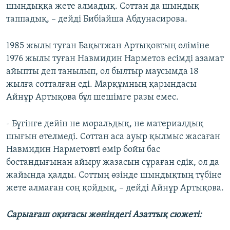
шындыққа жете алмадық. Соттан да шындық
таппадық, – дейді Бибіайша Абдунасирова.
1985 жылы туған Бақытжан Артықовтың өліміне
1976 жылы туған Навмидин Нарметов есімді азамат
айыпты деп танылып, ол былтыр маусымда 18
жылға сотталған еді. Марқұмның қарындасы
Айнұр Артықова бұл шешімге разы емес.
- Бүгінге дейін не моральдық, не материалдық
шығын өтелмеді. Соттан аса ауыр қылмыс жасаған
Навмидин Нарметовті өмір бойы бас
бостандығынан айыру жазасын сұраған едік, ол да
жайында қалды. Соттың өзінде шындықтың түбіне
жете алмаған соң қойдық, – дейді Айнұр Артықова.
Сарыағаш оқиғасы жөніндегі Азаттық сюжеті: