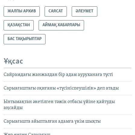
ЖАЛПЫ АРХИВ
САЯСАТ
ӘЛЕУМЕТ
ҚАЗАҚСТАН
АЙМАҚ ХАБАРЛАРЫ
БАС ТАҚЫРЫПТАР
Ұқсас
Сайрамдағы жанжалдан бір адам ауруханаға түсті
Сарыағаштағы оқиғаны «түсініспеушілік» деп атады
Ынтымақтан әкетілген тәжік отбасы үйіне қайтуды
аңсайды
Сарыағашта айыпталған адамға үкім шықты