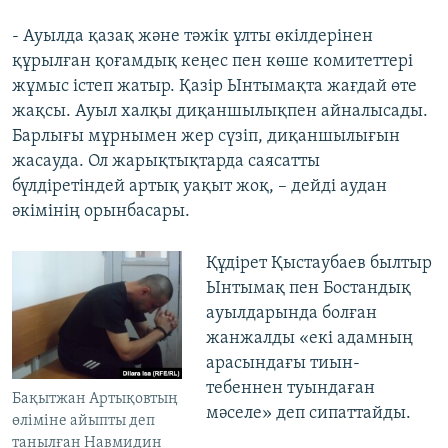
- Ауылда қазақ және тәжік ұлты өкілдерінен
құрылған қоғамдық кеңес пен көше комитеттері
жұмыс істеп жатыр. Қазір Ынтымақта жағдай өте
жақсы. Ауыл халқы диқаншылықпен айналысады.
Барлығы мұрнымен жер сүзіп, диқаншылығын
жасауда. Ол жарықтықтарда саясатты
бүлдіретіндей артық уақыт жоқ, – дейді аудан
әкімінің орынбасары.
Құдірет Қыстаубаев былтыр
Ынтымақ пен Бостандық
ауылдарында болған
жанжалды «екі адамның
арасындағы тиын-
тебеннен туындаған
Бақытжан Артықовтың
мәселе» деп сипаттайды.
өліміне айыпты деп
танылған Навмидин