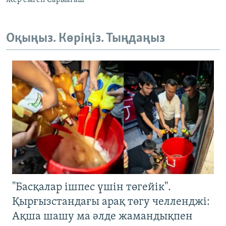
Жер емген Сарыағаш
Оқыңыз. Көріңіз. Тыңдаңыз
"Басқалар ішпес үшін төгейік".
Қырғызстандағы арақ төгу челленджі:
Ақша шашу ма әлде жамандықпен