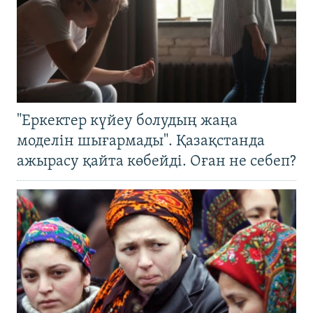
"Еркектер күйеу болудың жаңа
моделін шығармады". Қазақстанда
ажырасу қайта көбейді. Оған не себеп?