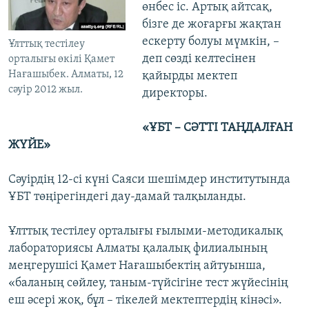
өнбес іс. Артық айтсақ,
бізге де жоғарғы жақтан
ескерту болуы мүмкін, –
Ұлттық тестілеу
деп сөзді келтесінен
орталығы өкілі Қамет
Нағашыбек. Алматы, 12
қайырды мектеп
сәуір 2012 жыл.
директоры.
«ҰБТ – СӘТТІ ТАҢДАЛҒАН
ЖҮЙЕ»
Сәуірдің 12-сі күні Саяси шешімдер институтында
ҰБТ төңірегіндегі дау-дамай талқыланды.
Ұлттық тестілеу орталығы ғылыми-методикалық
лабораториясы Алматы қалалық филиалының
меңгерушісі Қамет Нағашыбектің айтуынша,
«баланың сөйлеу, таным-түйсігіне тест жүйесінің
еш әсері жоқ, бұл – тікелей мектептердің кінәсі».