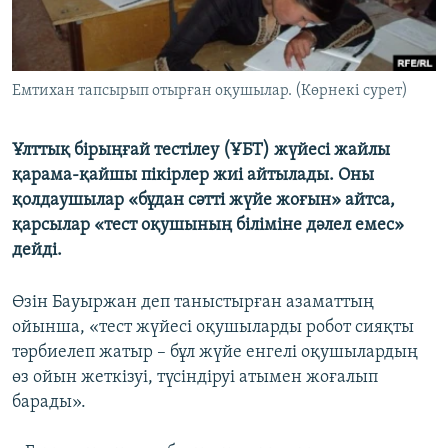
ЖАЗЫЛЫҢЫЗ
Емтихан тапсырып отырған оқушылар. (Көрнекі сурет)
Басқа тілдерде
Ұлттық бірыңғай тестілеу (ҰБТ) жүйесі жайлы
қарама-қайшы пікірлер жиі айтылады. Оны
қолдаушылар «бұдан сәтті жүйе жоғын» айтса,
қарсылар «тест оқушының біліміне дәлел емес»
дейді.
Өзін Бауыржан деп таныстырған азаматтың
ойынша, «тест жүйесі оқушыларды робот сияқты
тәрбиелеп жатыр – бұл жүйе енгелі оқушылардың
өз ойын жеткізуі, түсіндіруі атымен жоғалып
барады».