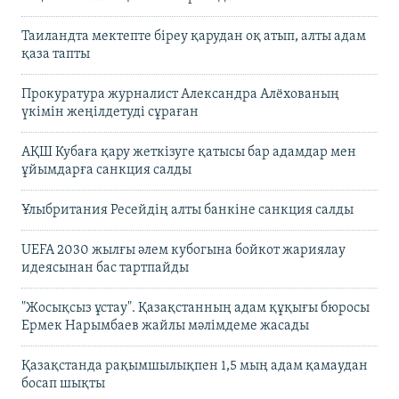
Таиландта мектепте біреу қарудан оқ атып, алты адам
қаза тапты
Прокуратура журналист Александра Алёхованың
үкімін жеңілдетуді сұраған
АҚШ Кубаға қару жеткізуге қатысы бар адамдар мен
ұйымдарға санкция салды
Ұлыбритания Ресейдің алты банкіне санкция салды
UEFA 2030 жылғы әлем кубогына бойкот жариялау
идеясынан бас тартпайды
"Жосықсыз ұстау". Қазақстанның адам құқығы бюросы
Ермек Нарымбаев жайлы мәлімдеме жасады
Қазақстанда рақымшылықпен 1,5 мың адам қамаудан
босап шықты