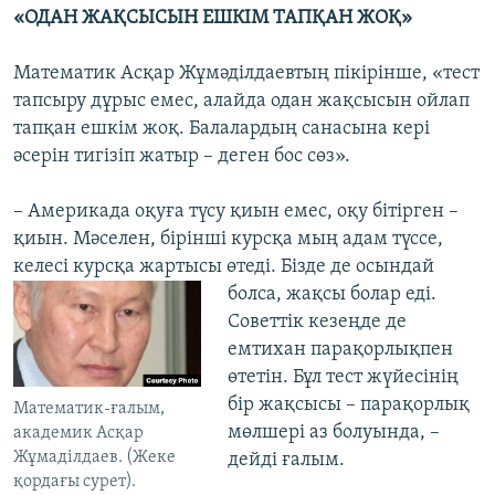
«ОДАН ЖАҚСЫСЫН ЕШКІМ ТАПҚАН ЖОҚ»
Математик Асқар Жұмәділдаевтың пікірінше, «тест
тапсыру дұрыс емес, алайда одан жақсысын ойлап
тапқан ешкім жоқ. Балалардың санасына кері
әсерін тигізіп жатыр – деген бос сөз».
– Америкада оқуға түсу қиын емес, оқу бітірген –
қиын. Мәселен, бірінші курсқа мың адам түссе,
келесі курсқа жартысы өтеді. Бізде де осындай
болса, жақсы
болар еді.
Советтік кезеңде де
емтихан парақорлықпен
өтетін. Бұл тест жүйесінің
бір жақсысы – парақорлық
Математик-ғалым,
мөлшері аз болуында, –
академик Асқар
Жұмаділдаев. (Жеке
дейді ғалым.
қордағы сурет).