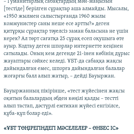
– Гуманитарлық сабақтардың мән-маңызын
[тестіде] берілген сұрақтар аша алмайды. Мысалы,
«1950 жылмен салыстырғанда 1960 жылы
коммунистер саны неше есе артты?» деген
қитұрқы сұрақтар тәуелсіз заман баласына не үшін
керек? Ал төрт сағатқа 25 сұрақ есеп оқушыға өте
ауыр. Кодтау деген шпорлар интернетте кеңінен
сатылады. Оның кем дегенде 21-інен көбінің дұрыс
жауаптары сәйкес келеді. ҰБТ-да сабаққа жақсы
дайындалған емес, шпорға дайындалған балалар
жоғарғы балл алып жатыр, – дейді Бауыржан.
Бауыржанның пікірінше, «тест жүйесінен жақсы
оқитын балалардың әбден көңілі қалды – тестті
алып тастап, дәстүрлі емтихан жүйесі енгізілсе,
құба-құп болар еді».
«ҰБТ ТӨҢІРЕГІНДЕГІ МӘСЕЛЕЛЕР – ӨНБЕС ІС»