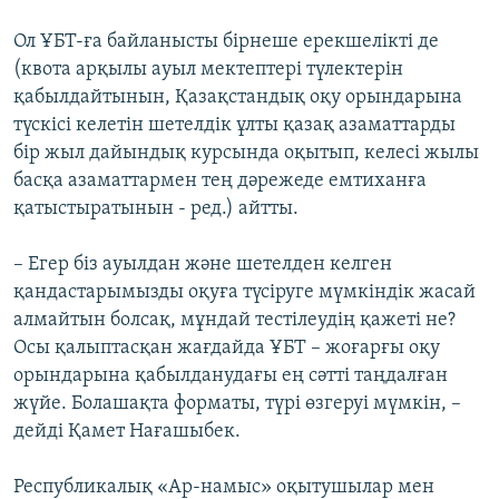
Ол ҰБТ-ға байланысты бірнеше ерекшелікті де
(квота арқылы ауыл мектептері түлектерін
қабылдайтынын, Қазақстандық оқу орындарына
түскісі келетін шетелдік ұлты қазақ азаматтарды
бір жыл дайындық курсында оқытып, келесі жылы
басқа азаматтармен тең дәрежеде емтиханға
қатыстыратынын - ред.) айтты.
– Егер біз ауылдан және шетелден келген
қандастарымызды оқуға түсіруге мүмкіндік жасай
алмайтын болсақ, мұндай тестілеудің қажеті не?
Осы қалыптасқан жағдайда ҰБТ – жоғарғы оқу
орындарына қабылданудағы ең сәтті таңдалған
жүйе. Болашақта форматы, түрі өзгеруі мүмкін, –
дейді Қамет Нағашыбек.
Республикалық «Ар-намыс» оқытушылар мен