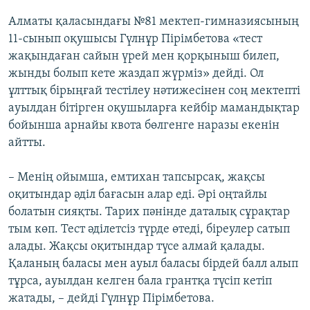
Алматы қаласындағы №81 мектеп-гимназиясының
11-сынып оқушысы Гүлнұр Пірімбетова «тест
жақындаған сайын үрей мен қорқыныш билеп,
жынды болып кете жаздап жүрміз» дейді. Ол
ұлттық бірыңғай тестілеу нәтижесінен соң мектепті
ауылдан бітірген оқушыларға кейбір мамандықтар
бойынша арнайы квота бөлгенге наразы екенін
айтты.
– Менің ойымша, емтихан тапсырсақ, жақсы
оқитындар әділ бағасын алар еді. Әрі оңтайлы
болатын сияқты. Тарих пәнінде даталық сұрақтар
тым көп. Тест әділетсіз түрде өтеді, біреулер сатып
алады. Жақсы оқитындар түсе алмай қалады.
Қаланың баласы мен ауыл баласы бірдей балл алып
тұрса, ауылдан келген бала грантқа түсіп кетіп
жатады, – дейді Гүлнұр Пірімбетова.