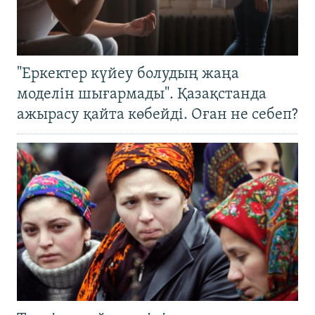
"Еркектер күйеу болудың жаңа
моделін шығармады". Қазақстанда
ажырасу қайта көбейді. Оған не себеп?