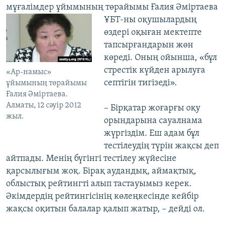
мұғалімдер ұйымының төрайымы
Ғалия Әміртаева
ҰБТ-ны оқушылардың
өздері оқыған мектепте
тапсырғандарын жөн
көреді. Оның ойынша, «бұл
стрестік күйден арылуға
«Ар-намыс»
септігін тигізеді».
ұйымының төрайымы
Ғалия Әміртаева.
Алматы, 12 сәуір 2012
– Бірқатар жоғарғы оқу
жыл.
орындарына сауалнама
жүргіздім. Еш адам бұл
тестілеудің түрін жақсы деп
айтпады. Менің бүгінгі тестілеу жүйесіне
қарсылығым жоқ. Бірақ аудандық, аймақтық,
облыстық рейтингті алып тастауымыз керек.
Әкімдердің рейтингісінің көлеңкесінде кейбір
жақсы оқитын балалар қалып жатыр, – дейді ол.