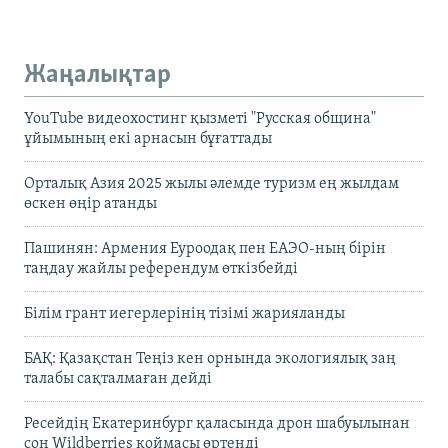
Жаңалықтар
YouTube видеохостинг қызметі "Русская община"
ұйымының екі арнасын бұғаттады
Орталық Азия 2025 жылы әлемде туризм ең жылдам
өскен өңір атанды
Пашинян: Армения Еуроодақ пен ЕАЭО-ның бірін
таңдау жайлы референдум өткізбейді
Білім грант иегерлерінің тізімі жарияланды
БАҚ: Қазақстан Теңіз кен орнында экологиялық заң
талабы сақталмаған дейді
Ресейдің Екатеринбург қаласында дрон шабуылынан
соң Wildberries қоймасы өртенді