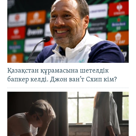
Қазақстан құрамасына шетелдік
бапкер келді. Джон ван’т Схип кім?