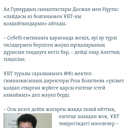
Ал Гүлнұрдың сыныптастары Досжан мен Нұртас
«пайдасы аз болғанымен ҰБТ-ны
қолдайтындарын» айтады.
– Себебі емтиханға қарағанда жеңіл, әрі әр түрлі
тәсілдермен берілген жауап нұсқаларының
дұрысын таңдауға негіз бар, – дейді олар Азаттық
тілшісіне.
ҰБТ туралы сауалымызға №81 мектеп-
гимназиясының директоры Роза Болатаева «үкімет
қолдап отырған жүйеге қарсы ештеңе істей
алмаймыз» деп жауап берді.
– Осы кезге дейін жоғарғы жаққа талай айттық,
ештеңе шыққан жоқ. ҰБТ
төңірегіндегі мәселелер –