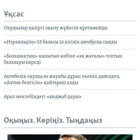
Ұқсас
Оқушылар қазіргі оқыту жүйесін құптамайды
«Израильдің» 53 баласы 16 кісілік автобусқа сыяды
«Болашақтың» қызығын көбіне «ақ жағалы» топтың
балалары көреді
Ақтөбелік оқушы өз жауабы дұрыс екенін дәлелдеп,
«Алтын белгісін» қайтарып алды
Ауыл мектебіндегі «хиджаб дауы»
Оқыңыз. Көріңіз. Тыңдаңыз