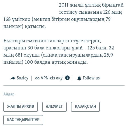
2011 жылы ұлттық бірыңғай
тестілеу сынағына 126 мың
168 үміткер (мектеп бітірген оқушылардың 79
пайызы) қатысты.
Былтыры емтихан тапсырған түлектердің
арасынан 30 бала ең жоғары ұпай – 125 балл, 32
мың 681 оқушы (сынақ тапсырушылардың 25,9
пайызы) 100 балдан артық жинады.
Бөлісу
VPN-сіз оқу
Follow us
Айдар
ЖАЛПЫ АРХИВ
ӘЛЕУМЕТ
ҚАЗАҚСТАН
БАС ТАҚЫРЫПТАР