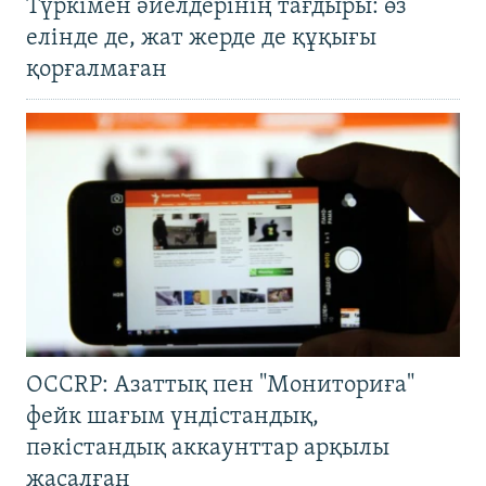
Түркімен әйелдерінің тағдыры: өз
елінде де, жат жерде де құқығы
қорғалмаған
OCCRP: Азаттық пен "Мониториға"
фейк шағым үндістандық,
пәкістандық аккаунттар арқылы
жасалған