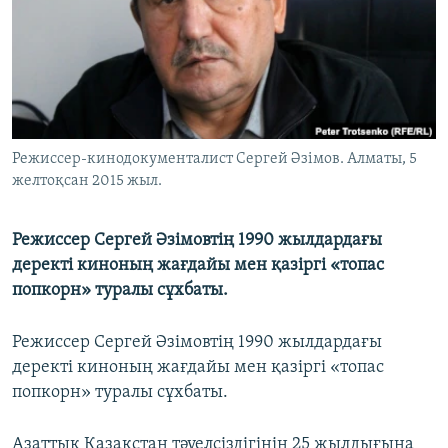
ЖАЗЫЛЫҢЫЗ
Басқа тілдерде
Режиссер-кинодокументалист Сергей Әзімов. Алматы, 5
желтоқсан 2015 жыл.
Режиссер Сергей Әзімовтің 1990 жылдардағы
деректі киноның жағдайы мен қазіргі «топас
попкорн» туралы сұхбаты.
Режиссер Сергей Әзімовтің 1990 жылдардағы
деректі киноның жағдайы мен қазіргі «топас
попкорн» туралы сұхбаты.
Азаттық Қазақстан тәуелсіздігінің 25 жылдығына