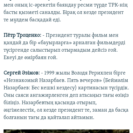
мен оның іс-әрекетін баяндау ресми түрде ТРК-нің
басты қызметі саналды. Бірақ ол кезде президент
те мүлдем басқадай еді.
Пётр Троценко:
- Президент туралы фильм мен
қандай да бір «бауырларға» арналған фильмдерді
түсіргенде салыстырып отырмадым дейсіз ғой.
Екеуі де өмірбаян ғой.
Сергей Әзімов:
- 1999 жылы Володя Рерихпен бірге
«Незнакомый Назарбаев. Пять вечеров» (Беймәлім
Назарбаев: Бес кешкі кездесу) картинасын түсірдік.
Оны саяси ангажирленген деп атасаңыз тағы өзіңіз
біліңіз. Назарбевтың қасында отырып,
әңгімелестік, ол кезде президент те, заман да басқа
болғанын тағы да қайталап айтамын.