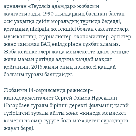
арналған «Тәуелсіз адамдар» жобасын
жалғастырады. 1990 жылдардың басынан бастап
осы уақытқа дейін моральдық тұрғыда беделді,
қоғамдық пікірдің жетекшісі болған саясаткерлер,
музыканттар, журналистер, экономисттер, әртістер
және танымал БАҚ өкілдерінен сұхбат аламыз.
Жоба кейіпкерлері жаңа мемлекетте адам ретінде
және маман ретінде алдына қандай мақсат
қойғанын, 2016 жылы оның нәтижесі қандай
болғаны туралы баяндайды.
Жобаның 14-сериясында режиссер-
кинодокументалист Сергей Әзімов Нұрсұлтан
Назарбаев туралы бірінші деректі фильмнің қалай
түсірілгені туралы айтты және «кинода мемлекет
көмегінсіз өмір сүруге бола ма?» деген сұрақтарға
жауап берді.