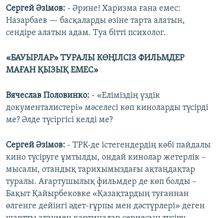
Сергей Әзімов:
- Әрине! Харизма ғана емес:
Назарбаев — басқаларды өзіне тарта алатын,
сендіре алатын адам. Туа бітті психолог.
«БАУЫРЛАР» ТУРАЛЫ КӨҢІЛСІЗ ФИЛЬМДЕР
МАҒАН ҚЫЗЫҚ ЕМЕС»
Вячеслав Половинко:
- «Еліміздің үздік
документалистері» мәселесі көп киноларды түсірді
ме? Әлде түсіргісі келді ме?
Сергей Әзімов:
- ТРК-де істегендердің көбі пайдалы
кино түсіруге ұмтылды, ондай кинолар жетерлік –
мысалы, отандық тарихымыздағы ақтаңдақтар
туралы. Ағартушылық фильмдер де көп болды –
Бақыт Қайырбековке «Қазақтардың туғаннан
өлгенге дейінгі әдет-ғұрпы мен дәстүрлері» деген