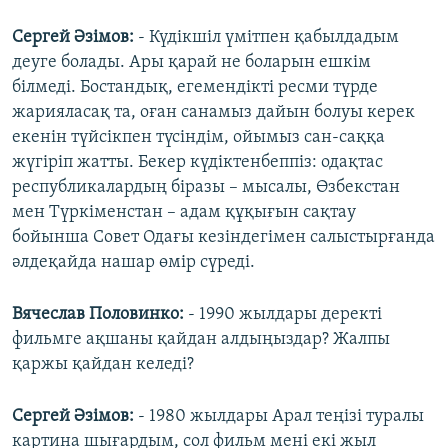
Сергей Әзімов:
- Күдікшіл үмітпен қабылдадым
деуге болады. Ары қарай не боларын ешкім
білмеді. Бостандық, егемендікті ресми түрде
жарияласақ та, оған санамыз дайын болуы керек
екенін түйсікпен түсіндім, ойымыз сан-саққа
жүгіріп жатты. Бекер күдіктенбеппіз: одақтас
республикалардың біразы – мысалы, Өзбекстан
мен Түркіменстан – адам құқығын сақтау
бойынша Совет Одағы кезіндегімен салыстырғанда
әлдеқайда нашар өмір сүреді.
Вячеслав Половинко:
- 1990 жылдары деректі
фильмге ақшаны қайдан алдыңыздар? Жалпы
қаржы қайдан келеді?
Сергей Әзімов:
- 1980 жылдары Арал теңізі туралы
картина шығардым, сол фильм мені екі жыл