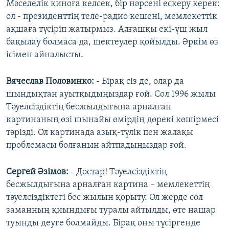
Мәселелік киноға келсек, бір нәрсені ескеру керек:
ол - президенттің теле-радио кешені, мемлекеттік
ақшаға түсіріп жатырмыз. Алғашқы екі-үш жыл
бақылау болмаса да, шектеулер қойылды. Әркім өз
ісімен айналысты.
Вячеслав Половинко:
- Бірақ сіз де, олар да
шындықтан ауытқыдыңыздар ғой. Сол 1996 жылы
Тәуелсіздіктің бесжылдығына арналған
картинаның өзі шынайы өмірдің дөрекі көшірмесі
тәрізді. Ол картинада азық-түлік пен жалақы
проблемасы болғанын айтпадыңыздар ғой.
Сергей Әзімов:
- Достар! Тәуелсіздіктің
бесжылдығына арналған картина – мемлекеттің
тәуелсіздіктегі бес жылын қорыту. Ол жерде сол
заманның қиындығы туралы айтылды, өте нашар
туынды деуге болмайды. Бірақ оны түсіргенде