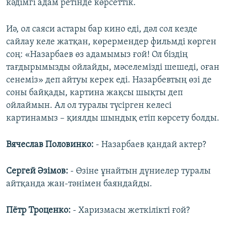
кәдімгі адам ретінде көрсеттік.
Иә, ол саяси астары бар кино еді, дәл сол кезде
сайлау келе жатқан, көрермендер фильмді көрген
соң: «Назарбаев өз адамымыз ғой! Ол біздің
тағдырымызды ойлайды, мәселемізді шешеді, оған
сенеміз» деп айтуы керек еді. Назарбевтың өзі де
соны байқады, картина жақсы шықты деп
ойлаймын. Ал ол туралы түсірген келесі
картинамыз – қиялды шындық етіп көрсету болды.
Вячеслав Половинко:
- Назарбаев қандай актер?
Сергей Әзімов:
- Өзіне ұнайтын дүниелер туралы
айтқанда жан-тәнімен баяндайды.
Пётр Троценко:
- Харизмасы жеткілікті ғой?