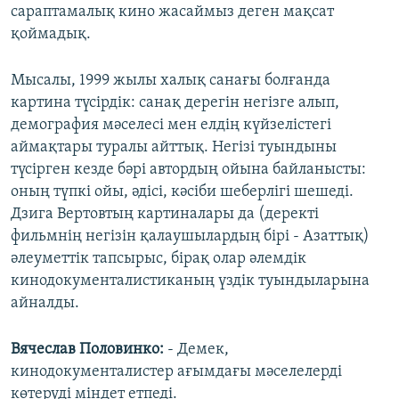
сараптамалық кино жасаймыз деген мақсат
қоймадық.
Мысалы, 1999 жылы халық санағы болғанда
картина түсірдік: санақ дерегін негізге алып,
демография мәселесі мен елдің күйзелістегі
аймақтары туралы айттық. Негізі туындыны
түсірген кезде бәрі автордың ойына байланысты:
оның түпкі ойы, әдісі, кәсіби шеберлігі шешеді.
Дзига Вертовтың картиналары да (деректі
фильмнің негізін қалаушылардың бірі - Азаттық)
әлеуметтік тапсырыс, бірақ олар әлемдік
кинодокументалистиканың үздік туындыларына
айналды.
Вячеслав Половинко:
- Демек,
кинодокументалистер ағымдағы мәселелерді
көтеруді міндет етпеді.