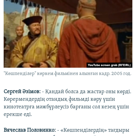
"Көшпенділер" көркем фильмінен алынған кадр. 2005 год.
Сергей Әзімов:
- Қандай болса да жастар оны көрді.
Көрермендердің отандық фильмді көру үшін
кинотеатрға мәжбүрлеусіз барғаны сол кезең үшін
ерекше еді.
Вячеслав Половинко:
-
«Көшпенділердің» тағдыры