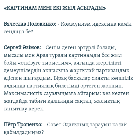
«КАРТИНАМ МЕНІ ЕКІ ЖЫЛ АСЫРАДЫ»
Вячеслав Половинко:
- Коммунизм идеясына кәміл
сендіңіз бе?
Сергей Әзімов:
- Сенім деген әртүрлі болады,
мысалы мен Арал туралы картинамды бес жыл
бойы «өткізуге тырыстым», аяғында жергілікті
демеушілердің ақшасына жартылай партизандық
әдіспен шығардым. Бірақ басқалар сияқты көпшілік
алдында партиялық билетімді өртеген жоқпын.
Максималистік сауалыңызға айтарым: кез келген
жағдайда табиғи қалпыңды сақтап, жасықтық
танытпау керек.
Пётр Троценко:
- Совет Одағының тарауын қалай
қабылдадыңыз?