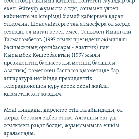
себебі өмірбаяныма қатысты көптеген сауалдар бар
екен. Әйтеуір жұмысқа алды, сонымен үлкен
кабинетте не істерімді білмей қабырғаға қарап
отырмын. Шенеуніктерге тән атмосфера ол жерде
сезіледі, ол маған керек емес. Сонымен Иманғали
Тасмағамбетов (1997 жылы президент әкімшілігі
басшысының орынбасары - Азаттық) пен
Қырымбек Көшербаевтың (1997 жылы
президенттің баспасөз қызметінің басшысы -
Азаттық) көмегімен баспасөз қызметінде бар
аппаратура негізінде президенттік
телерадиокешен құру керек екені жайлы
қызметтік хат жаздым.
Мені тыңдады, директор етіп тағайындады, ол
жерде бес жыл еңбек еттім. Алғашқы екі-үш
жылымыз рақат болды, жұмысымызға ешкім
араласпады.