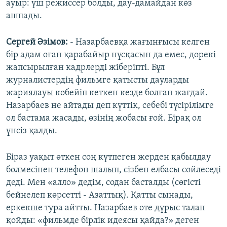
ауыр: үш режиссер болды, дау-дамайдан көз
ашпады.
Сергей Әзімов:
- Назарбаевқа жағынғысы келген
бір адам оған қарабайыр нұсқасын да емес, дөрекі
жапсырылған кадрлерді жіберіпті. Бұл
журналистердің фильмге қатысты дауларды
жариялауы көбейіп кеткен кезде болған жағдай.
Назарбаев не айтады деп күттік, себебі түсірілімге
ол бастама жасады, өзінің жобасы ғой. Бірақ ол
үнсіз қалды.
Біраз уақыт өткен соң күтпеген жерден қабылдау
бөлмесінен телефон шалып, сізбен елбасы сөйлеседі
деді. Мен «алло» дедім, содан басталды (сөгісті
бейнелеп көрсетті - Азаттық). Қатты сынады,
еркекше тура айтты. Назарбаев өте дұрыс талап
қойды: «фильмде бірлік идеясы қайда?» деген