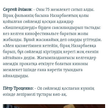
Сергей Әзімов:
- Оны 75 мемлекет сатып алды.
Бірақ фильмнің басына Назарбаевтың қолы
қойылған сөйлемді қосқан адамдар
«Көшпенділерді» бірден саясиландырып тастады:
кез келген кинофестивальге баратын жолы
жабылды. Бұлай жасамайық деп оларды үгіттедім.
«Мен қызметімнен кетейін, бірақ Назарбаевқа
барып, бұл сөйлемді кіргізудің керегі жоқ екенін
айтайын» дедім. Жағымпазданғысы келгендер
әлемдік прокатқа өткізуге болатын киноны
мемлекет ішінде ғана көретін туындыға
айналдырды.
Пётр Троценко:
- Ол сөйлемді қоспаған күннің
өзінде лепірмелі тұстары көп-ақ.