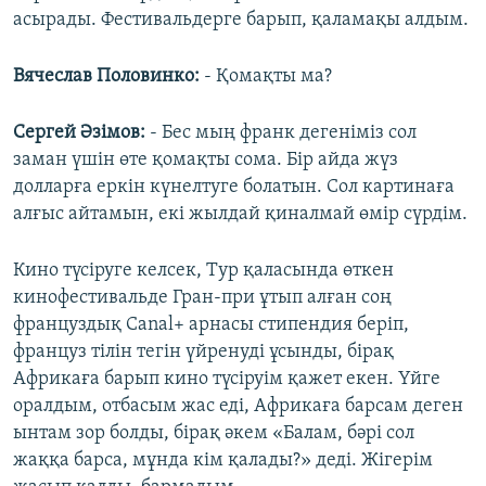
асырады. Фестивальдерге барып, қаламақы алдым.
Вячеслав Половинко:
- Қомақты ма?
Сергей Әзімов:
- Бес мың франк дегеніміз сол
заман үшін өте қомақты сома. Бір айда жүз
долларға еркін күнелтуге болатын. Сол картинаға
алғыс айтамын, екі жылдай қиналмай өмір сүрдім.
Кино түсіруге келсек, Тур қаласында өткен
кинофестивальде Гран-при ұтып алған соң
француздық Canal+ арнасы стипендия беріп,
француз тілін тегін үйренуді ұсынды, бірақ
Африкаға барып кино түсіруім қажет екен. Үйге
оралдым, отбасым жас еді, Африкаға барсам деген
ынтам зор болды, бірақ әкем «Балам, бәрі сол
жаққа барса, мұнда кім қалады?» деді. Жігерім