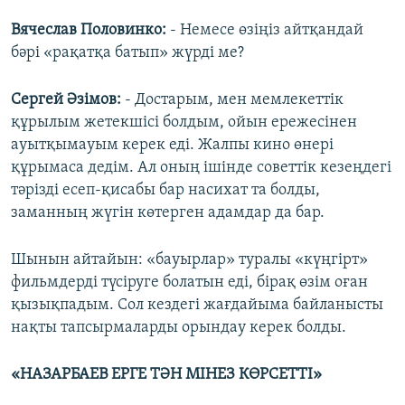
Вячеслав Половинко:
- Немесе өзіңіз айтқандай
бәрі «рақатқа батып» жүрді ме?
Сергей Әзімов:
- Достарым, мен мемлекеттік
құрылым жетекшісі болдым, ойын ережесінен
ауытқымауым керек еді. Жалпы кино өнері
құрымаса дедім. Ал оның ішінде советтік кезеңдегі
тәрізді есеп-қисабы бар насихат та болды,
заманның жүгін көтерген адамдар да бар.
Шынын айтайын: «бауырлар» туралы «күңгірт»
фильмдерді түсіруге болатын еді, бірақ өзім оған
қызықпадым. Сол кездегі жағдайыма байланысты
нақты тапсырмаларды орындау керек болды.
«НАЗАРБАЕВ ЕРГЕ ТӘН МІНЕЗ КӨРСЕТТІ»