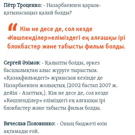
Пётр Троценко:
- Назарбаевпен қарым-
қатынасыңыз қалай болды?
Кім не десе де, сол кезде
«Көшпенділер» еліміздегі ең алғашқы ірі
блокбастер және табысты фильм болды.
Сергей Әзімов:
- Қалыпты болды, әркез
басшылықтан алыс жүруге тырыстым.
«Қазақфильмдегі» жұмысым кезінде де
Назарбаевпен жолықтық (2002 бастап 2007 ж.
дейін - Азаттық.). Кім не десе де, сол кезде
«Көшпенділер» еліміздегі ең алғашқы ірі
блокбастер және табысты фильм болды.
Вячеслав Половинко:
- Оның бюджеті өзін
ақтамады ғой.