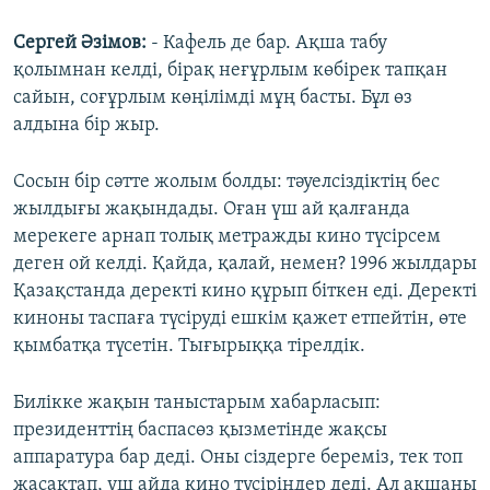
Сергей Әзімов:
- Кафель де бар. Ақша табу
қолымнан келді, бірақ неғұрлым көбірек тапқан
сайын, соғұрлым көңілімді мұң басты. Бұл өз
алдына бір жыр.
Сосын бір сәтте жолым болды: тәуелсіздіктің бес
жылдығы жақындады. Оған үш ай қалғанда
мерекеге арнап толық метражды кино түсірсем
деген ой келді. Қайда, қалай, немен? 1996 жылдары
Қазақстанда деректі кино құрып біткен еді. Деректі
киноны таспаға түсіруді ешкім қажет етпейтін, өте
қымбатқа түсетін. Тығырыққа тірелдік.
Билікке жақын таныстарым хабарласып:
президенттің баспасөз қызметінде жақсы
аппаратура бар деді. Оны сіздерге береміз, тек топ
жасақтап, үш айда кино түсіріңдер деді. Ал ақшаны