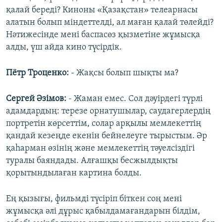
қалай береді? Киноны «Қазақстан» телеарнасы
алатын болып міндеттелді, ал маған қалай төлейді?
Нәтижесінде мені баспасөз қызметіне жұмысқа
алды, үш айда кино түсірдік.
Пётр Троценко:
- Жақсы болып шықты ма?
Сергей Әзімов:
- Жаман емес. Сол дәуірдегі түрлі
адамдардың: терезе орнатушылар, саудагерлердің
портретін көрсеттім, солар арқылы мемлекеттің
қандай кезеңде екенін бейнелеуге тырыстым. Әр
қаһарман өзінің және мемлекеттің тәуелсіздігі
туралы баяндады. Алғашқы бесжылдықты
қорытындылаған картина болды.
Ең қызығы, фильмді түсіріп біткен соң мені
жұмысқа әлі дұрыс қабылдамағандарын білдім,