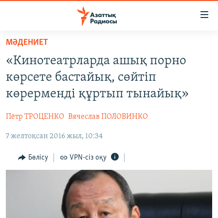
Accessibility
links
Skip
МӘДЕНИЕТ
to
ЖАҢАЛЫҚТАР
«Кинотеатрларда ашық порно
main
САЯСАТ
content
көрсете бастайық, сөйтіп
AZATTYQTV
Skip
көрерменді құртып тынайық»
to
ҚАҢТАР ОҚИҒАСЫ
main
Пётр ТРОЦЕНКО
Вячеслав ПОЛОВИНКО
АДАМ ҚҰҚЫҚТАРЫ
Navigation
Skip
7 желтоқсан 2016 жыл, 10:34
ӘЛЕУМЕТ
to
ӘЛЕМ
Бөлісу
VPN-сіз оқу
Search
АРНАЙЫ ЖОБАЛАР
Русский