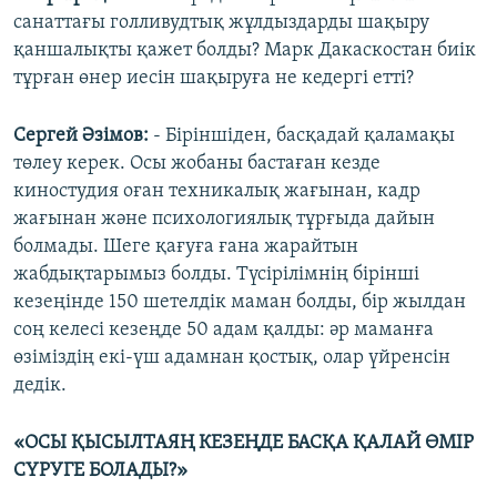
санаттағы голливудтық жұлдыздарды шақыру
қаншалықты қажет болды? Марк Дакаскостан биік
тұрған өнер иесін шақыруға не кедергі етті?
Сергей Әзімов:
- Біріншіден, басқадай қаламақы
төлеу керек. Осы жобаны бастаған кезде
киностудия оған техникалық жағынан, кадр
жағынан және психологиялық тұрғыда дайын
болмады. Шеге қағуға ғана жарайтын
жабдықтарымыз болды. Түсірілімнің бірінші
кезеңінде 150 шетелдік маман болды, бір жылдан
соң келесі кезеңде 50 адам қалды: әр маманға
өзіміздің екі-үш адамнан қостық, олар үйренсін
дедік.
«ОСЫ ҚЫСЫЛТАЯҢ КЕЗЕҢДЕ БАСҚА ҚАЛАЙ ӨМІР
СҮРУГЕ БОЛАДЫ?»