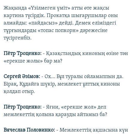
Жақында «Үзілмеген үміт» атты өте жақсы
картина түсірдік. Прокатқа шығарушылар оны
алмайды: «пайдасыз» дейді. Демек еліміздегі
тұрғындарды «топас попкорн» дәрежесіне
түсіргенбіз.
Пётр Троценко:
- Қазақстандық киноның өзіне тән
«ерекше жолы» бар ма?
Сергей Әзімов:
- Ох… Бұл туралы ойламаппын да.
Бірақ, Құдайға шүкір, мемлекет ұлттық киноны
қолдап отыр.
Пётр Троценко:
- Яғни, «ерекше жол» деп
мемлекеттің қолына қарауды айтамыз ба?
Вячеслав Половинко:
- Мемлекеттің ақшасына күн