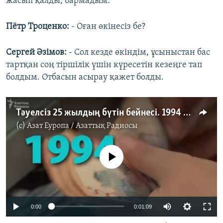
жасып қалды, бармадым.
Пётр Троценко:
- Оған өкінесіз бе?
Сергей Әзімов:
- Сол кезде өкіндім, ұсыныстан бас
тартқан соң тіршілік үшін күресетін кезеңге тап
болдым. Отбасын асырау қажет болды.
Тәуелсіз 25 жылдың бүтін бейнесі. 1994 жыл
(c)
Азат Еуропа / Азаттық Радиосы
No media source currently available
0:00
0:01:09