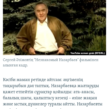
Сергей Әзімовтің "Незнакомый Назарбаев" фильмінен
алынған кадр.
Кәсіби маман ретінде айтсам: әңгіменің
тақырыбын дәл таптық. Назарбаевқа жалтаруды
қажет етпейтін сұрақтар қойылды: ата-анасы,
балалық шағы, қалыптасу кезеңі – өзіне жақын
және ыстық дүниелер туралы айтты. Назарбаевты