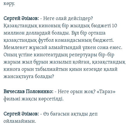
көру.
Сергей Әзімов:
- Неге олай дейсіздер?
Қазақстандық киноның бір жылдық бюджеті 10
миллион доллардай болады. Бұл бір орташа
қазақстандық футбол командасының бюджеті.
Мемлекет жұмсай алмайтындай үлкен сома емес.
Оның үстіне кинотеатрдың репертуары бір-бір
жарым жыл бұрын жазылып қойған, қазақстандық
киноға орын табылмайтын қиын кезеңде қалай
жансақтауға болады?
Вячеслав Половинко:
- Неге орын жоқ? «Тараз»
фильмі жақсы көрсетілді.
Сергей Әзімов:
- Өз бағасын ақтады деп
ойламаймын.