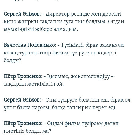
Сергей Әзімов:
- Директор ретінде мен деректі
кино жанрын сақтап қалуға тиіс болдым. Ондай
мүмкіндікті жібере алмадым.
Вячеслав Половинко:
- Түсінікті, бірақ заманауи
кезең туралы өткір фильм түсіруге не кедергі
болды?
Пётр Троценко:
- Қылмыс, жекешелендіру –
тақырып жеткілікті ғой.
Сергей Әзімов:
- Оны түсіруге болатын еді, бірақ ол
үшін басқа қаржы, басқа тапсырыс керек еді.
Пётр Троценко:
- Ондай фильм түсірсем деген
ниетіңіз болды ма?