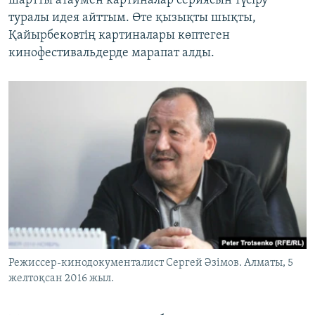
шартты атаумен картиналар сериясын түсіру
туралы идея айттым. Өте қызықты шықты,
Қайырбековтің картиналары көптеген
кинофестивальдерде марапат алды.
Режиссер-кинодокументалист Сергей Әзімов. Алматы, 5
желтоқсан 2016 жыл.