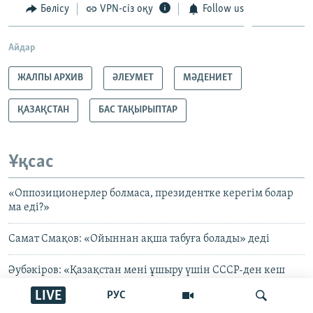
Бөлісу
VPN-сіз оқу
Follow us
Айдар
ЖАЛПЫ АРХИВ
ӘЛЕУМЕТ
МӘДЕНИЕТ
ҚАЗАҚСТАН
БАС ТАҚЫРЫПТАР
Ұқсас
«Оппозиционерлер болмаса, президентке керегім болар
ма еді?»
Самат Смақов: «Ойыннан ақша табуға болады» деді
Әубәкіров: «Қазақстан мені ұшыру үшін СССР-ден кеш
шықты»
LIVE
РУС