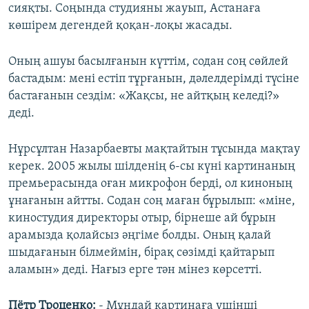
сияқты. Соңында студияны жауып, Астанаға
көшірем дегендей қоқан-лоқы жасады.
Оның ашуы басылғанын күттім, содан соң сөйлей
бастадым: мені естіп тұрғанын, дәлелдерімді түсіне
бастағанын сездім: «Жақсы, не айтқың келеді?»
деді.
Нұрсұлтан Назарбаевты мақтайтын тұсында мақтау
керек. 2005 жылы шілденің 6-сы күні картинаның
премьерасында оған микрофон берді, ол киноның
ұнағанын айтты. Содан соң маған бұрылып: «міне,
киностудия директоры отыр, бірнеше ай бұрын
арамызда қолайсыз әңгіме болды. Оның қалай
шыдағанын білмеймін, бірақ сөзімді қайтарып
аламын» деді. Нағыз ерге тән мінез көрсетті.
Пётр Троценко:
- Мұндай картинаға үшінші