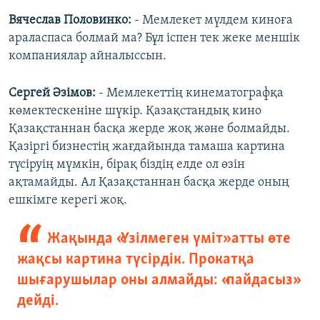
Вячеслав Половинко:
- Мемлекет мүлдем киноға
араласпаса болмай ма? Бұл іспен тек жеке меншік
компаниялар айналыссын.
Сергей Әзімов:
- Мемлекеттің кинематографқа
көмектескеніне шүкір. Қазақстандық кино
Қазақстаннан басқа жерде жоқ және болмайды.
Қазіргі бизнестің жағдайында тамаша картина
түсіруің мүмкін, бірақ біздің елде ол өзін
ақтамайды. Ал Қазақстаннан басқа жерде оның
ешкімге керегі жоқ.
Жақында «Үзілмеген үміт» атты өте
жақсы картина түсірдік. Прокатқа
шығарушылар оны алмайды: «пайдасыз»
дейді.