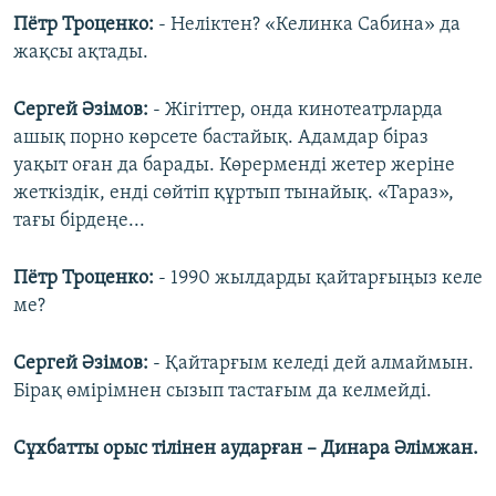
Пётр Троценко:
- Неліктен? «Келинка Сабина» да
жақсы ақтады.
Сергей Әзімов:
- Жігіттер, онда кинотеатрларда
ашық порно көрсете бастайық. Адамдар біраз
уақыт оған да барады. Көрерменді жетер жеріне
жеткіздік, енді сөйтіп құртып тынайық. «Тараз»,
тағы бірдеңе...
Пётр Троценко:
- 1990 жылдарды қайтарғыңыз келе
ме?
Сергей Әзімов:
- Қайтарғым келеді дей алмаймын.
Бірақ өмірімнен сызып тастағым да келмейді.
Сұхбатты орыс тілінен аударған – Динара Әлімжан.