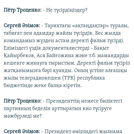
Пётр Троценко:
- Не түсірдіңіздер?
Сергей Әзімов:
- Тарихтағы «ақтаңдақтар» туралы,
табиғат пен адамдар жайлы түсірдік. Бес жылда
командамыз жүзден астам деректі фильм түсірді.
Еліміздегі үздік документалистерді - Бақыт
Қайырбеков, Ася Байғожина және т.б. мамандарды
кешенге жинауға тырыстым. Деректі фильм түсіріп
жатқанымызға бәрі қуанды. Оның үстіне алғашқы
жылы телерадиокешен (ТРК) республика
бюджетінде жеке бапқа кіретін.
Пётр Троценко:
- Президенттің немесе биліктегі
партияның беделін арттыратын кио түсіруге
мәжбүрледі ме?
Сергей Әзімов:
- Президент өміріндегі жылнама