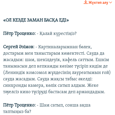
Жүктеп алу
«ОЛ КЕЗДЕ ЗАМАН БАСҚА ЕДІ»
Пётр Троценко:
- Қалай күрестіңіз?
Сергей Әзімов:
- Картиналарымнан бөлек,
достарым мен таныстарым көмектесті. Сауда да
жасадым: шам, шекілдеуік, кафель саттым. Ешкім
танымасын деп кепкамды көзіме түсіріп кидім де
(Лениндік комсомол жүлдесінің лауреатымын ғой)
сауда жасадым. Сауда жақсы табыс әкелді:
синхронды камера, көлік сатып алдым. Жеке
тәуелсіз кино түсіруді бастасам деп армандадым.
Пётр Троценко:
- Шам сатып, сонша ақша
таптыңыз ба?