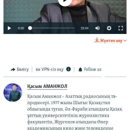
0:00
33:04
Жүктеп алу
Бөлісу
VPN-сіз оқу
Follow us
Қасым АМАНЖОЛ
Қасым Аманжол – Азаттық радиосының тв-
продюсері. 1977 жылы Шығыс Қазақстан
облысында туған. Әл-Фараби атындағы Қазақ
ұлттық университетінің журналистика
факультетін, Жүргенов атындағы Өнер
академиясының кино және телевидение