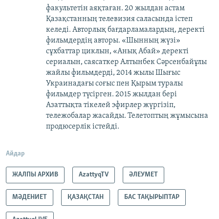
факультетін аяқтаған. 20 жылдан астам
Қазақстанның телевизия саласында істеп
келеді. Авторлық бағдарламалардың, деректі
фильмдердің авторы. «Шынның жүзі»
сұхбаттар циклын, «Анық Абай» деректі
сериалын, саясаткер Алтынбек Сәрсенбайұлы
жайлы фильмдерді, 2014 жылы Шығыс
Украинадағы соғыс пен Қырым туралы
фильмдер түсірген. 2015 жылдан бері
Азаттықта тікелей эфирлер жүргізіп,
тележобалар жасайды. Телетоптың жұмысына
продюсерлік істейді.
Айдар
ЖАЛПЫ АРХИВ
AzattyqTV
ӘЛЕУМЕТ
МӘДЕНИЕТ
ҚАЗАҚСТАН
БАС ТАҚЫРЫПТАР