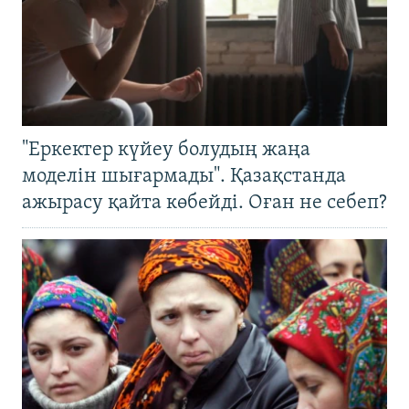
"Еркектер күйеу болудың жаңа
моделін шығармады". Қазақстанда
ажырасу қайта көбейді. Оған не себеп?