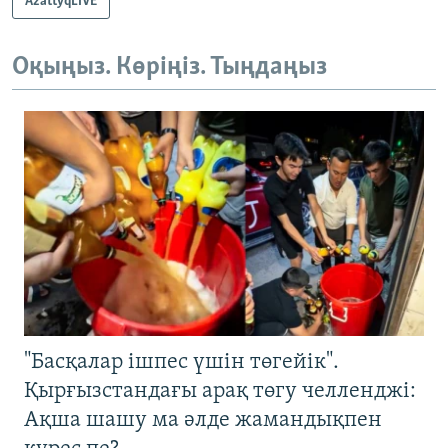
AzattyqLIVE
Оқыңыз. Көріңіз. Тыңдаңыз
"Басқалар ішпес үшін төгейік".
Қырғызстандағы арақ төгу челленджі:
Ақша шашу ма әлде жамандықпен