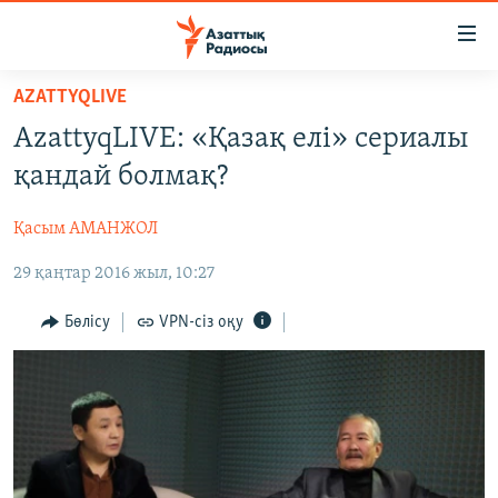
Accessibility
links
Skip
AZATTYQLIVE
to
ЖАҢАЛЫҚТАР
AzattyqLIVE: «Қазақ елі» сериалы
main
САЯСАТ
content
қандай болмақ?
AZATTYQTV
Skip
to
Қасым АМАНЖОЛ
ҚАҢТАР ОҚИҒАСЫ
main
29 қаңтар 2016 жыл, 10:27
АДАМ ҚҰҚЫҚТАРЫ
Navigation
Skip
ӘЛЕУМЕТ
Бөлісу
VPN-сіз оқу
to
ӘЛЕМ
Search
АРНАЙЫ ЖОБАЛАР
Русский