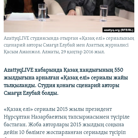
ЖАЗЫЛЫҢЫЗ
Басқа тілдерде
AzattyqLIVE студиясында отырған «Қазақ елі» сериалының
сценарий авторы Смағұл Елубай мен Азаттық журналисі
Қасым Аманжол. Алматы, 29 қаңтар 2016 жыл.
AzattyqLIVE хабарында Қазақ хандығының 550
жылдығына арналған «Қазақ елі» сериалы жайы
талқыланды. Студия қонағы сценарий авторы
Смағұл Елубай болды.
«Қазақ елі» сериалы 2015 жылы президент
Нұрсұлтан Назарбаевтың тапсырмасымен түсіріле
бастаған. Жоба авторлары 2015 жылдың соңына
дейін 10 бөлімге жоспарланған сериалды түсіріп