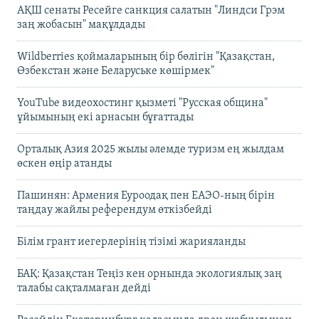
АҚШ сенаты Ресейге санкция салатын "Линдси Грэм
заң жобасын" мақұлдады
Wildberries қоймаларының бір бөлігін "Қазақстан,
Өзбекстан және Беларуське көшірмек"
YouTube видеохостинг қызметі "Русская община"
ұйымының екі арнасын бұғаттады
Орталық Азия 2025 жылы әлемде туризм ең жылдам
өскен өңір атанды
Пашинян: Армения Еуроодақ пен ЕАЭО-ның бірін
таңдау жайлы референдум өткізбейді
Білім грант иегерлерінің тізімі жарияланды
БАҚ: Қазақстан Теңіз кен орнында экологиялық заң
талабы сақталмаған дейді