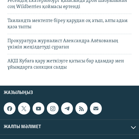
Ресейдің Екатеринбург қаласында дрон шабуылынан
соң Wildberries қоймасы өртенді
Таиландта мектепте біреу қарудан оқ атып, алты адам
қаза тапты
Прокуратура журналист Александра Алёхованың
үкімін жеңілдетуді сұраған
АҚШ Кубаға қару жеткізуге қатысы бар адамдар мен
ұйымдарға санкция салды
ЖАЗЫЛЫҢЫЗ
ЖАЛПЫ МӘЛІМЕТ