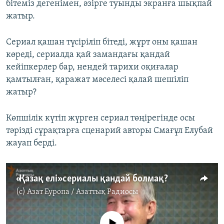
бітеміз дегенімен, әзірге туынды экранға шықпай
жатыр.
Сериал қашан түсіріліп бітеді, жұрт оны қашан
көреді, сериалда қай замандағы қандай
кейіпкерлер бар, нендей тарихи оқиғалар
қамтылған, қаражат мәселесі қалай шешіліп
жатыр?
Көпшілік күтіп жүрген сериал төңірегінде осы
тәрізді сұрақтарға сценарий авторы Смағұл Елубай
жауап берді.
«Қазақ елі» сериалы қандай болмақ?
(c)
Азат Еуропа / Азаттық Радиосы
No media source currently available