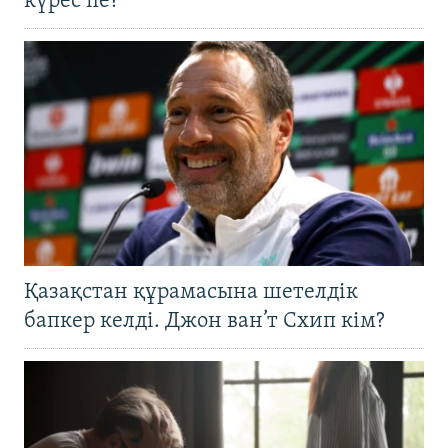
күрес пе?
Қазақстан құрамасына шетелдік
бапкер келді. Джон ван’т Схип кім?