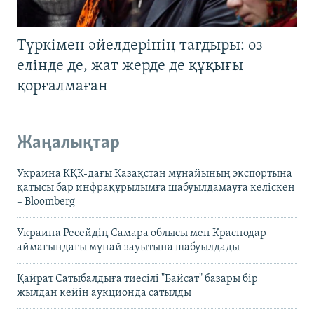
Түркімен әйелдерінің тағдыры: өз
елінде де, жат жерде де құқығы
қорғалмаған
Жаңалықтар
Украина КҚК-дағы Қазақстан мұнайының экспортына
қатысы бар инфрақұрылымға шабуылдамауға келіскен
– Bloomberg
Украина Ресейдің Самара облысы мен Краснодар
аймағындағы мұнай зауытына шабуылдады
Қайрат Сатыбалдыға тиесілі "Байсат" базары бір
жылдан кейін аукционда сатылды