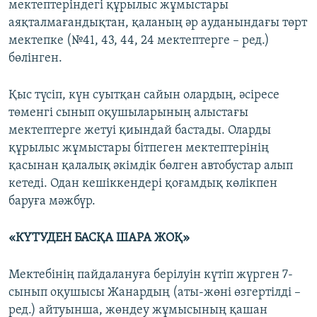
мектептеріндегі құрылыс жұмыстары
аяқталмағандықтан, қаланың әр ауданындағы төрт
мектепке (№41, 43, 44, 24 мектептерге – ред.)
бөлінген.
Қыс түсіп, күн суытқан сайын олардың, әсіресе
төменгі сынып оқушыларының алыстағы
мектептерге жетуі қиындай бастады. Оларды
құрылыс жұмыстары бітпеген мектептерінің
қасынан қалалық әкімдік бөлген автобустар алып
кетеді. Одан кешіккендері қоғамдық көлікпен
баруға мәжбүр.
«КҮТУДЕН БАСҚА ШАРА ЖОҚ»
Мектебінің пайдалануға берілуін күтіп жүрген 7-
сынып оқушысы Жанардың (аты-жөні өзгертілді –
ред.) айтуынша, жөндеу жұмысының қашан