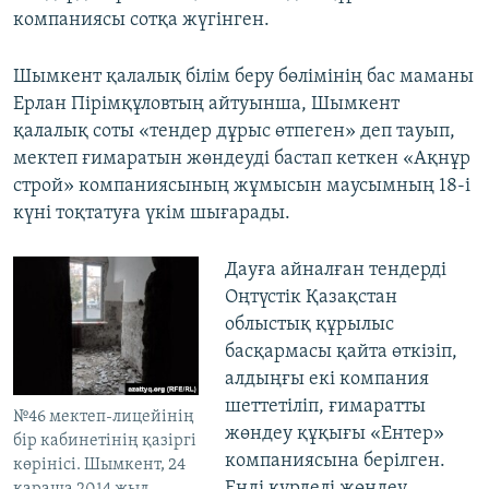
компаниясы сотқа жүгінген.
Шымкент қалалық білім беру бөлімінің бас маманы
Ерлан Пірімқұловтың айтуынша, Шымкент
қалалық соты «тендер дұрыс өтпеген» деп тауып,
мектеп ғимаратын жөндеуді бастап кеткен «Ақнұр
строй» компаниясының жұмысын маусымның 18-і
күні тоқтатуға үкім шығарады.
Дауға айналған тендерді
Оңтүстік Қазақстан
облыстық құрылыс
басқармасы қайта өткізіп,
алдыңғы екі компания
шеттетіліп, ғимаратты
№46 мектеп-лицейінің
жөндеу құқығы «Ентер»
бір кабинетінің қазіргі
компаниясына берілген.
көрінісі. Шымкент, 24
Енді күрделі жөндеу