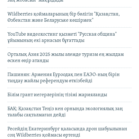
заң жобасын" мақұлдады
Wildberries қоймаларының бір бөлігін "Қазақстан,
Өзбекстан және Беларуське көшірмек"
YouTube видеохостинг қызметі "Русская община"
ұйымының екі арнасын бұғаттады
Орталық Азия 2025 жылы әлемде туризм ең жылдам
өскен өңір атанды
Пашинян: Армения Еуроодақ пен ЕАЭО-ның бірін
таңдау жайлы референдум өткізбейді
Білім грант иегерлерінің тізімі жарияланды
БАҚ: Қазақстан Теңіз кен орнында экологиялық заң
талабы сақталмаған дейді
Ресейдің Екатеринбург қаласында дрон шабуылынан
соң Wildberries қоймасы өртенді