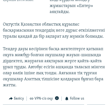
қараша 2014 жыл.
жұмыстарын «Ентер»
аяқтайды.
Оңтүстік Қазақстан облыстық құрылыс
басқармасынан тендердің неге дұрыс өткізілмегені
туралы қандай да бір ақпарат алу мүмкін болмады.
Тендер дауы кесірінен басқа мектептерге қатынап
оқуға мәжбүр болған оқушылар жауын-шашында
дірдектеп, жаураған аяқтарын жерге қайта-қайта
ұрып тұрды. Автобус есігін ашқанда таласып мінген
олар көлік ішіне лық толды. Аяғынан тік тұрған
оқушылар Азаттық тілшісіне қолдарын бұлғап бара
жатты.
Бөлісу
VPN-сіз оқу
Follow us