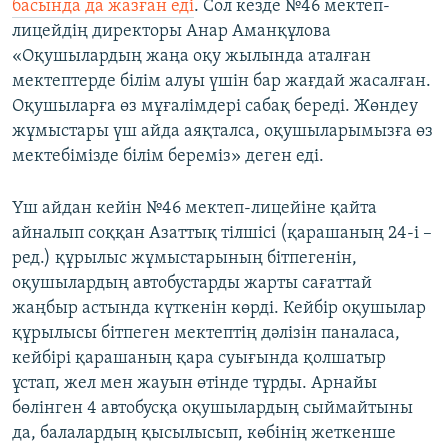
басында да жазған еді
. Сол кезде №46 мектеп-
лицейдің директоры Анар Аманқұлова
«Оқушылардың жаңа оқу жылында аталған
мектептерде білім алуы үшін бар жағдай жасалған.
Оқушыларға өз мұғалімдері сабақ береді. Жөндеу
жұмыстары үш айда аяқталса, оқушыларымызға өз
мектебімізде білім береміз» деген еді.
Үш айдан кейін №46 мектеп-лицейіне қайта
айналып соққан Азаттық тілшісі (қарашаның 24-і –
ред.) құрылыс жұмыстарының бітпегенін,
оқушылардың автобустарды жарты сағаттай
жаңбыр астында күткенін көрді. Кейбір оқушылар
құрылысы бітпеген мектептің дәлізін паналаса,
кейбірі қарашаның қара суығында қолшатыр
ұстап, жел мен жауын өтінде тұрды. Арнайы
бөлінген 4 автобусқа оқушылардың сыймайтыны
да, балалардың қысылысып, көбінің жеткенше