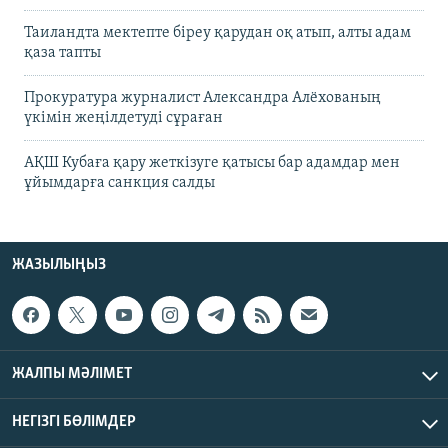
Таиландта мектепте біреу қарудан оқ атып, алты адам
қаза тапты
Прокуратура журналист Александра Алёхованың
үкімін жеңілдетуді сұраған
АҚШ Кубаға қару жеткізуге қатысы бар адамдар мен
ұйымдарға санкция салды
ЖАЗЫЛЫҢЫЗ
ЖАЛПЫ МӘЛІМЕТ
НЕГІЗГІ БӨЛІМДЕР