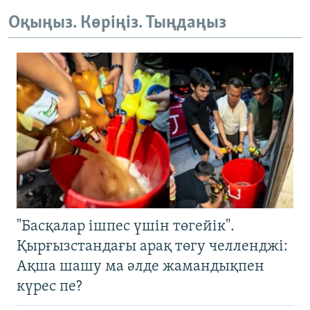
Оқыңыз. Көріңіз. Тыңдаңыз
"Басқалар ішпес үшін төгейік".
Қырғызстандағы арақ төгу челленджі:
Ақша шашу ма әлде жамандықпен
күрес пе?