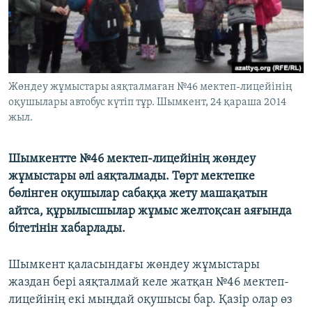
ЖАЗЫЛЫҢЫЗ
Басқа тілдерде
Жөндеу жұмыстары аяқталмаған №46 мектеп-лицейінің
оқушылары автобус күтіп тұр. Шымкент, 24 қараша 2014
жыл.
Шымкентте №46 мектеп-лицейінің жөндеу
жұмыстары әлі аяқталмады. Төрт мектепке
бөлінген оқушылар сабаққа жету машақатын
айтса, құрылысшылар жұмыс желтоқсан аяғында
бітетінін хабарлады.
Шымкент қаласындағы жөндеу жұмыстары
жаздан бері аяқталмай келе жатқан №46 мектеп-
лицейінің екі мыңдай оқушысы бар. Қазір олар өз