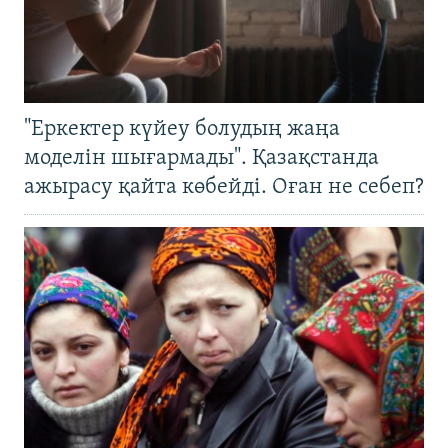
"Еркектер күйеу болудың жаңа
моделін шығармады". Қазақстанда
ажырасу қайта көбейді. Оған не себеп?