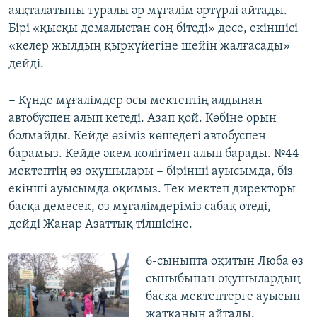
аяқталатыны туралы әр мұғалім әртүрлі айтады.
Бірі «қысқы демалыстан соң бітеді» десе, екіншісі
«келер жылдың қыркүйегіне шейін жалғасады»
дейді.
− Күнде мұғалімдер осы мектептің алдынан
автобуспен алып кетеді. Азап қой. Көбіне орын
болмайды. Кейде өзіміз көшедегі автобуспен
барамыз. Кейде әкем көлігімен алып барады. №44
мектептің өз оқушылары − бірінші ауысымда, біз
екінші ауысымда оқимыз. Тек мектеп директоры
басқа демесек, өз мұғалімдеріміз сабақ өтеді, −
дейді Жанар Азаттық тілшісіне.
6-сыныпта оқитын Люба өз
сыныбынан оқушылардың
басқа мектептерге ауысып
жатқанын айтады.