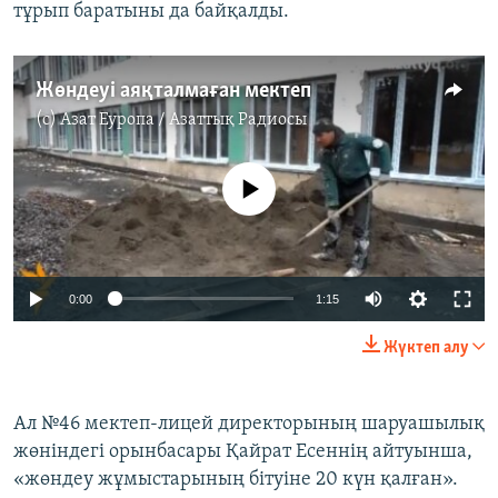
тұрып баратыны да байқалды.
Жөндеуі аяқталмаған мектеп
(c)
Азат Еуропа / Азаттық Радиосы
No media source currently available
0:00
1:15
Жүктеп алу
Ал №46 мектеп-лицей директорының шаруашылық
жөніндегі орынбасары Қайрат Есеннің айтуынша,
«жөндеу жұмыстарының бітуіне 20 күн қалған».