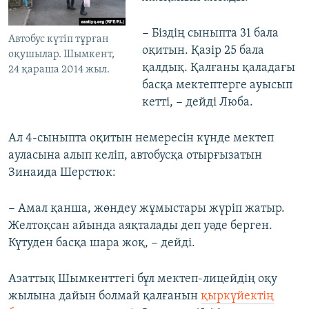
− Біздің сыныпта 31 бала
Автобус күтіп тұрған
оқитын. Қазір 25 бала
оқушылар. Шымкент,
қалдық. Қалғаны қаладағы
24 қараша 2014 жыл.
басқа мектептерге ауысып
кетті, − дейді Люба.
Ал 4-сыныпта оқитын немересін күнде мектеп
ауласына алып келіп, автобусқа отырғызатын
Зинаида Шерстюк:
− Амал қанша, жөндеу жұмыстары жүріп жатыр.
Желтоқсан айында аяқталады деп уәде берген.
Күтуден басқа шара жоқ, − дейді.
Азаттық Шымкенттегі бұл мектеп-лицейдің оқу
жылына дайын болмай қалғанын
қыркүйектің