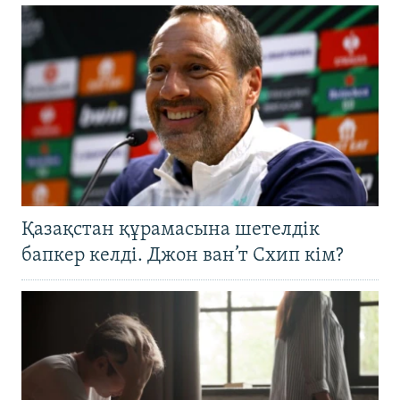
Қазақстан құрамасына шетелдік
бапкер келді. Джон ван’т Схип кім?