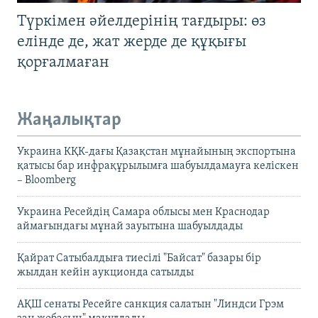
Түркімен әйелдерінің тағдыры: өз
елінде де, жат жерде де құқығы
қорғалмаған
Жаңалықтар
Украина КҚК-дағы Қазақстан мұнайының экспортына
қатысы бар инфрақұрылымға шабуылдамауға келіскен
– Bloomberg
Украина Ресейдің Самара облысы мен Краснодар
аймағындағы мұнай зауытына шабуылдады
Қайрат Сатыбалдыға тиесілі "Байсат" базары бір
жылдан кейін аукционда сатылды
АҚШ сенаты Ресейге санкция салатын "Линдси Грэм