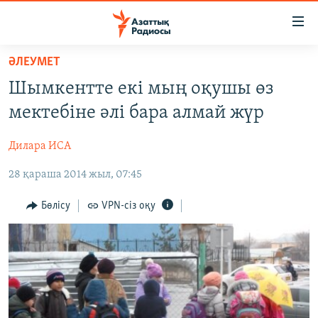
Accessibility
links
Skip
ӘЛЕУМЕТ
to
ЖАҢАЛЫҚТАР
Шымкентте екі мың оқушы өз
main
САЯСАТ
content
мектебіне әлі бара алмай жүр
AZATTYQTV
Skip
to
Дилара ИСА
ҚАҢТАР ОҚИҒАСЫ
main
28 қараша 2014 жыл, 07:45
АДАМ ҚҰҚЫҚТАРЫ
Navigation
Skip
ӘЛЕУМЕТ
Бөлісу
VPN-сіз оқу
to
ӘЛЕМ
Search
АРНАЙЫ ЖОБАЛАР
Русский