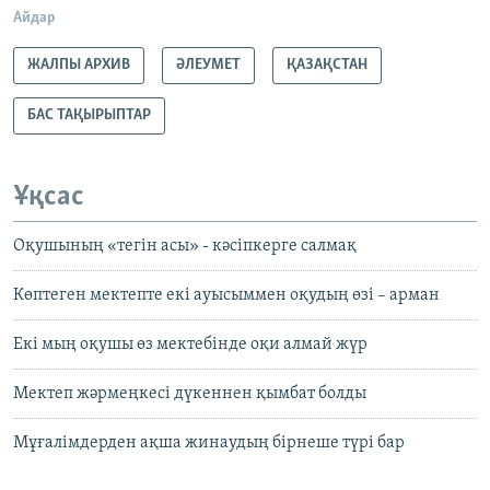
Айдар
ЖАЛПЫ АРХИВ
ӘЛЕУМЕТ
ҚАЗАҚСТАН
БАС ТАҚЫРЫПТАР
Ұқсас
Оқушының «тегін асы» - кәсіпкерге салмақ
Көптеген мектепте екі ауысыммен оқудың өзі – арман
Екі мың оқушы өз мектебінде оқи алмай жүр
Мектеп жәрмеңкесі дүкеннен қымбат болды
Мұғалімдерден ақша жинаудың бірнеше түрі бар