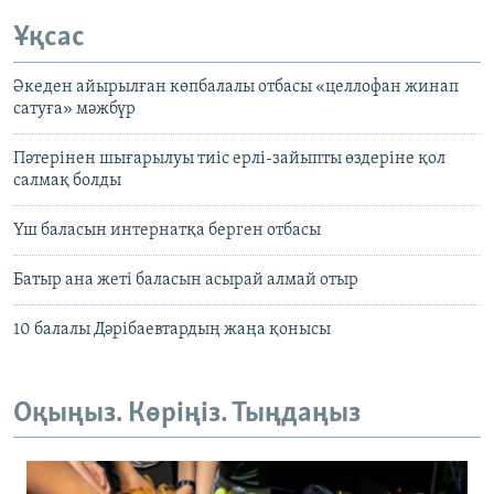
Ұқсас
Әкеден айырылған көпбалалы отбасы «целлофан жинап
сатуға» мәжбүр
Пәтерінен шығарылуы тиіс ерлі-зайыпты өздеріне қол
салмақ болды
Үш баласын интернатқа берген отбасы
Батыр ана жеті баласын асырай алмай отыр
10 балалы Дәрібаевтардың жаңа қонысы
Оқыңыз. Көріңіз. Тыңдаңыз