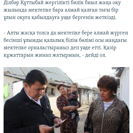
Ділбәр Құттыбай жергілікті билік биыл жаңа оқу
жылында мектепке бара алмай қалған тағы бір
ұлын оқуға қабылдауға уәде бергенін жеткізді.
- Алты жасқа толса да мектепке бере алмай жүрген
бесінші ұлымды қалалық білім бөлімі осы маңдағы
мектепке орналастырамыз деп уәде етті. Қазір
құжаттарын жинап жатырмын, - дейді ол.