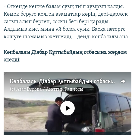
- Өткенде кенже балам суық тиіп ауырып қалды.
Көмек беруге келген азаматтар көріп, дәрі-дәрмек
сатып алып берген, сосын беті бері қарады.
Алдымыз қыс, мына үй болса суық. Басқа пәтерге
көшуге шамамыз жетпейді, - дейді көпбалалы ана.
Көпбалалы Ділбар Құттыбайдың отбасына жәрдем
әкелді:
Көпбалалы Ділбәр Құттыбайдың отбасына көмек келді
(c)
Азат Еуропа / Азаттық Радиосы
No media source currently available