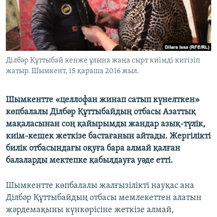
ЖАЗЫЛЫҢЫЗ
Басқа тілдерде
Ділбәр Құттыбай кенже ұлына жаңа сырт киімді кигізіп
жатыр. Шымкент, 15 қараша 2016 жыл.
Шымкентте «целлофан жинап сатып күнелткен»
көпбалалы Ділбәр Құттыбайдың отбасы Азаттық
мақаласынан соң қайырымды жандар азық-түлік,
киім-кешек жеткізе бастағанын айтады. Жергілікті
билік отбасындағы оқуға бара алмай қалған
балаларды мектепке қабылдауға уәде етті.
Шымкентте көпбалалы жалғызілікті науқас ана
Ділбәр Құттыбайдың отбасы мемлекеттен алатын
жәрдемақыны күнкөрісіне жеткізе алмай,