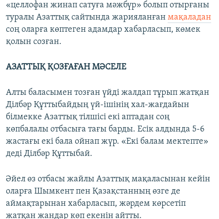
«целлофан жинап сатуға мәжбүр» болып отырғаны
туралы Азаттық сайтында жарияланған
мақаладан
соң оларға көптеген адамдар хабарласып, көмек
қолын созған.
АЗАТТЫҚ ҚОЗҒАҒАН МӘСЕЛЕ
Алты баласымен тозған үйді жалдап тұрып жатқан
Ділбәр Құттыбайдың үй-ішінің хал-жағдайын
білмекке Азаттық тілшісі екі аптадан соң
көпбалалы отбасыға тағы барды. Есік алдында 5-6
жастағы екі бала ойнап жүр. «Екі балам мектепте»
деді Ділбәр Құттыбай.
Әйел өз отбасы жайлы Азаттық мақаласынан кейін
оларға Шымкент пен Қазақстанның өзге де
аймақтарынан хабарласып, жәрдем көрсетіп
жатқан жандар көп екенін айтты.