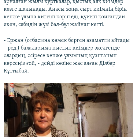
арналған жылы курткалар, қыстық аяқ киімдер
көзге шалынады. Анасы жаңа сырт киімнің бірін
кенже ұлына кигізіп көріп еді, құйып қойғандай
екен, сәбидің жүзі бал-бұл жайнап кетті.
- Ержан (отбасына көмек берген азаматты айтады
– ред.) балаларыма қыстық киімдер әкелгенде
олардың, әсіресе кенже ұлымның қуанғанын
көрсеңіз ғой, - дейді көзіне жас алған Ділбәр
Құттыбай.