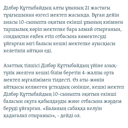
Ділбәр Құттыбайдың алты ұлының 21 жастағы
тұңғышынан өзгесі мектеп жасында. Бұған дейін
анасы 10-сыныпта оқитын екінші ұлының киімнен
таршылық көріп мектепке бара алмай отырғанын,
сондықтан еңбек етіп отбасына көмектесуді
ұйғарған әлгі баласы кешкі мектепке ауысқысы
келетінін айтқан еді.
Азаттық тілшісі Ділбәр Құттыбайдың үйіне азық-
түлік әкелген кешкі білім беретін 4-жалпы орта
мектеп мұғалімімен тілдесті. Өз аты-жөнін
айтқысы келмеген ұстаздың сөзінше, кешкі мектеп
Ділбәр Құттыбайдың 10-сыныпта оқитын екінші
баласын оқуға қабылдауды және отбасына жәрдем
беруді ұйғарған. «Баланың сабаққа келуін
қадағалап отырамыз», - дейді ол.