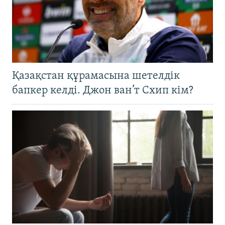
Қазақстан құрамасына шетелдік
бапкер келді. Джон ван’т Схип кім?