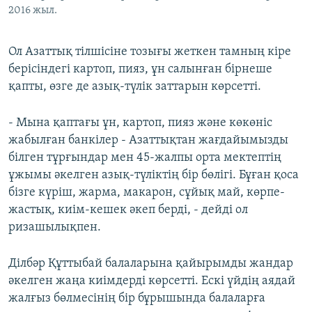
2016 жыл.
Ол Азаттық тілшісіне тозығы жеткен тамның кіре
берісіндегі картоп, пияз, ұн салынған бірнеше
қапты, өзге де азық-түлік заттарын көрсетті.
- Мына қаптағы ұн, картоп, пияз және көкөніс
жабылған банкілер - Азаттықтан жағдайымызды
білген тұрғындар мен 45-жалпы орта мектептің
ұжымы әкелген азық-түліктің бір бөлігі. Бұған қоса
бізге күріш, жарма, макарон, сұйық май, көрпе-
жастық, киім-кешек әкеп берді, - дейді ол
ризашылықпен.
Ділбәр Құттыбай балаларына қайырымды жандар
әкелген жаңа киімдерді көрсетті. Ескі үйдің аядай
жалғыз бөлмесінің бір бұрышында балаларға