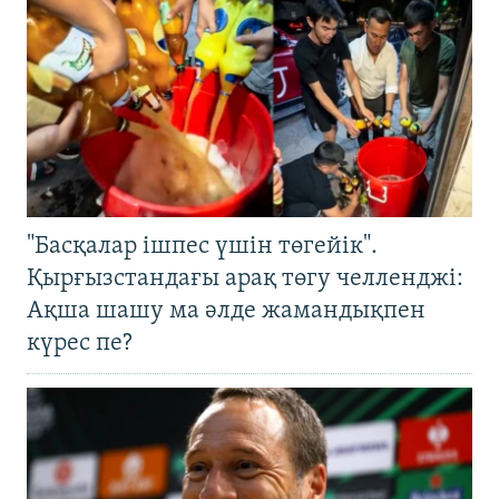
"Басқалар ішпес үшін төгейік".
Қырғызстандағы арақ төгу челленджі:
Ақша шашу ма әлде жамандықпен
күрес пе?