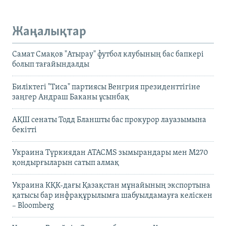
Жаңалықтар
Самат Смақов "Атырау" футбол клубының бас бапкері
болып тағайындалды
Биліктегі "Тиса" партиясы Венгрия президенттігіне
заңгер Андраш Баканы ұсынбақ
АҚШ сенаты Тодд Бланшты бас прокурор лауазымына
бекітті
Украина Түркиядан ATACMS зымырандары мен M270
қондырғыларын сатып алмақ
Украина КҚК-дағы Қазақстан мұнайының экспортына
қатысы бар инфрақұрылымға шабуылдамауға келіскен
– Bloomberg