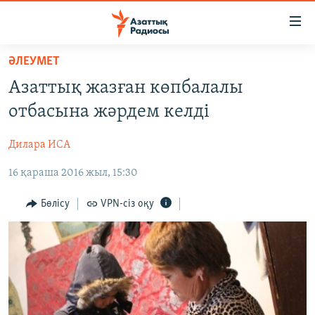
Accessibility
links
Skip
ӘЛЕУМЕТ
to
ЖАҢАЛЫҚТАР
Азаттық жазған көпбалалы
main
САЯСАТ
content
отбасына жәрдем келді
AZATTYQTV
Skip
to
Дилара ИСА
ҚАҢТАР ОҚИҒАСЫ
main
16 қараша 2016 жыл, 15:30
АДАМ ҚҰҚЫҚТАРЫ
Navigation
Skip
ӘЛЕУМЕТ
Бөлісу
VPN-сіз оқу
to
ӘЛЕМ
Search
АРНАЙЫ ЖОБАЛАР
Русский