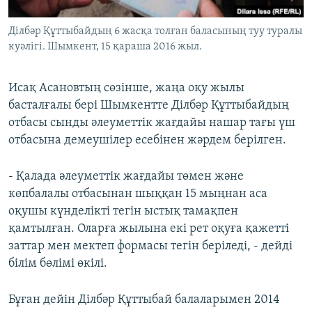
Ділбәр Құттыбайдың 6 жасқа толған баласының туу туралы
куәлігі. Шымкент, 15 қараша 2016 жыл.
Исақ Асановтың сөзінше, жаңа оқу жылы
басталғалы бері Шымкентте Ділбәр Құттыбайдың
отбасы сынды әлеуметтік жағдайы нашар тағы үш
отбасына демеушілер есебінен жәрдем берілген.
- Қалада әлеуметтік жағдайы төмен және
көпбалалы отбасынан шыққан 15 мыңнан аса
оқушы күнделікті тегін ыстық тамақпен
қамтылған. Оларға жылына екі рет оқуға қажетті
заттар мен мектеп формасы тегін беріледі, - дейді
білім бөлімі өкілі.
Бұған дейін Ділбәр Құттыбай балаларымен 2014