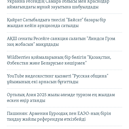
Украина Ресейдің Самара облысы мен Краснодар
аймағындағы мұнай зауытына шабуылдады
Қайрат Сатыбалдыға тиесілі "Байсат" базары бір
жылдан кейін аукционда сатылды
АҚШ сенаты Ресейге санкция салатын "Линдси Грэм
заң жобасын" мақұлдады
Wildberries қоймаларының бір бөлігін "Қазақстан,
Өзбекстан және Беларуське көшірмек"
YouTube видеохостинг қызметі "Русская община"
ұйымының екі арнасын бұғаттады
Орталық Азия 2025 жылы әлемде туризм ең жылдам
өскен өңір атанды
Пашинян: Армения Еуроодақ пен ЕАЭО-ның бірін
таңдау жайлы референдум өткізбейді