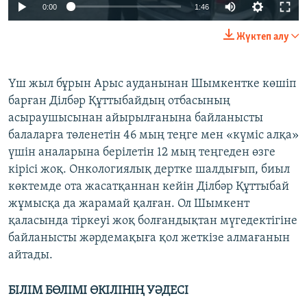
0:00
1:46
Жүктеп алу
Үш жыл бұрын Арыс ауданынан Шымкентке көшіп
барған Ділбәр Құттыбайдың отбасының
асыраушысынан айырылғанына байланысты
балаларға төленетін 46 мың теңге мен «күміс алқа»
үшін аналарына берілетін 12 мың теңгеден өзге
кірісі жоқ. Онкологиялық дертке шалдығып, биыл
көктемде ота жасатқаннан кейін Ділбәр Құттыбай
жұмысқа да жарамай қалған. Ол Шымкент
қаласында тіркеуі жоқ болғандықтан мүгедектігіне
байланысты жәрдемақыға қол жеткізе алмағанын
айтады.
БІЛІМ БӨЛІМІ ӨКІЛІНІҢ УӘДЕСІ