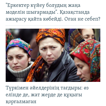
"Еркектер күйеу болудың жаңа
моделін шығармады". Қазақстанда
ажырасу қайта көбейді. Оған не себеп?
Түркімен әйелдерінің тағдыры: өз
елінде де, жат жерде де құқығы
қорғалмаған