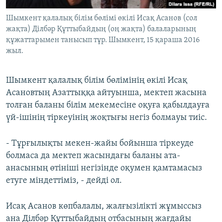
Шымкент қалалық білім бөлімі өкілі Исақ Асанов (сол
жақта) Ділбәр Құттыбайдың (оң жақта) балаларының
құжаттарымен танысып тұр. Шымкент, 15 қараша 2016
жыл.
Шымкент қалалық білім бөлімінің өкілі Исақ
Асановтың Азаттыққа айтуынша, мектеп жасына
толған баланы білім мекемесіне оқуға қабылдауға
үй-ішінің тіркеуінің жоқтығы негіз болмауы тиіс.
- Тұрғылықты мекен-жайы бойынша тіркеуде
болмаса да мектеп жасындағы баланы ата-
анасының өтініші негізінде оқумен қамтамасыз
етуге міндеттіміз, - дейді ол.
Исақ Асанов көпбалалы, жалғызілікті жұмыссыз
ана Ділбәр Құттыбайдың отбасының жағдайы