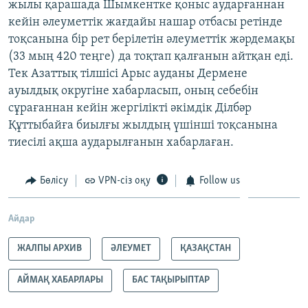
жылы қарашада Шымкентке қоныс аударғаннан
кейін әлеуметтік жағдайы нашар отбасы ретінде
тоқсанына бір рет берілетін әлеуметтік жәрдемақы
(33 мың 420 теңге) да тоқтап қалғанын айтқан еді.
Тек Азаттық тілшісі Арыс ауданы Дермене
ауылдық округіне хабарласып, оның себебін
сұрағаннан кейін жергілікті әкімдік Ділбәр
Құттыбайға биылғы жылдың үшінші тоқсанына
тиесілі ақша аударылғанын хабарлаған.
Бөлісу
VPN-сіз оқу
Follow us
Айдар
ЖАЛПЫ АРХИВ
ӘЛЕУМЕТ
ҚАЗАҚСТАН
АЙМАҚ ХАБАРЛАРЫ
БАС ТАҚЫРЫПТАР