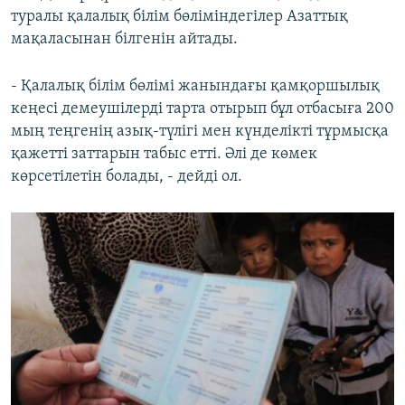
туралы қалалық білім бөліміндегілер Азаттық
мақаласынан білгенін айтады.
- Қалалық білім бөлімі жанындағы қамқоршылық
кеңесі демеушілерді тарта отырып бұл отбасыға 200
мың теңгенің азық-түлігі мен күнделікті тұрмысқа
қажетті заттарын табыс етті. Әлі де көмек
көрсетілетін болады, - дейді ол.