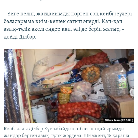
- Үйге келіп, жағдайымды көрген соң кейбіреулері
балаларыма киім-кешек сатып әперді. Қап-қап
азық-түлік әкелгендер көп, әлі де беріп жатыр, -
дейді Ділбәр.
Көпбалалы Ділбәр Құттыбайдың отбасына қайырымды
жандар берген азық-түлік жәрдемі. Шымкент, 15 қараша