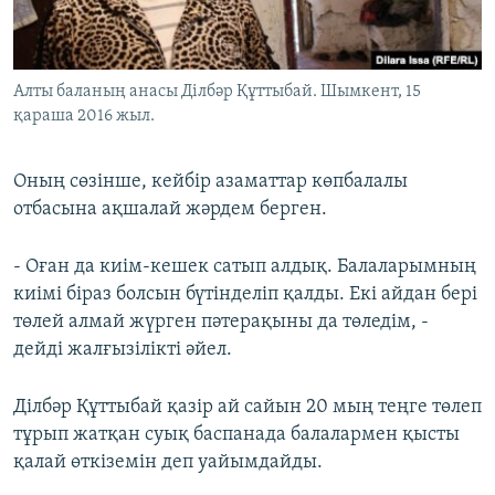
Алты баланың анасы Ділбәр Құттыбай. Шымкент, 15
қараша 2016 жыл.
Оның сөзінше, кейбір азаматтар көпбалалы
отбасына ақшалай жәрдем берген.
- Оған да киім-кешек сатып алдық. Балаларымның
киімі біраз болсын бүтінделіп қалды. Екі айдан бері
төлей алмай жүрген пәтерақыны да төледім, -
дейді жалғызілікті әйел.
Ділбәр Құттыбай қазір ай сайын 20 мың теңге төлеп
тұрып жатқан суық баспанада балалармен қысты
қалай өткіземін деп уайымдайды.