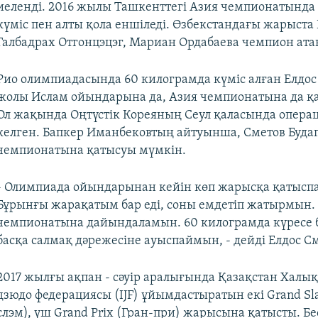
иеленді. 2016 жылы Ташкенттегі Азия чемпионатында 
күміс пен алты қола еншіледі. Өзбекстандағы жарыста 
Галбадрах Отгонцэцэг, Мариан Ордабаева чемпион ата
Рио олимпиадасында 60 килограмда күміс алған Елдос
жолы Ислам ойындарына да, Азия чемпионатына да қ
Ол жақында Оңтүстік Кореяның Сеул қаласында опера
келген. Бапкер Иманбековтың айтуынша, Сметов Буда
чемпионатына қатысуы мүмкін.
- Олимпиада ойындарынан кейін көп жарысқа қатысп
Бұрынғы жарақатым бар еді, соны емдетіп жатырмын.
чемпионатына дайындаламын. 60 килограмда күресе 
басқа салмақ дәрежесіне ауыспаймын, - дейді Елдос С
2017 жылғы ақпан - сәуір аралығында Қазақстан Халы
дзюдо федерациясы (IJF) ұйымдастыратын екі Grand Sl
слэм), үш Grand Prix (Гран-при) жарысына қатысты. Б