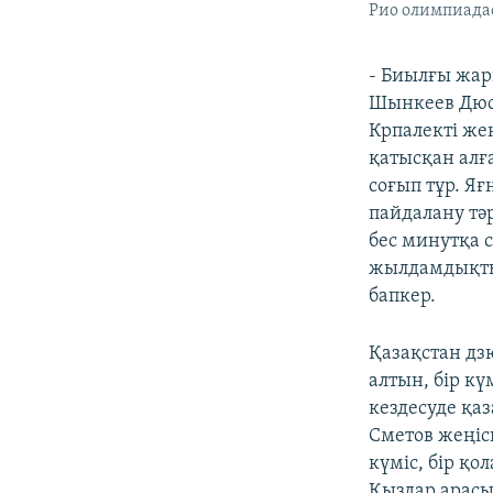
Рио олимпиадас
- Биылғы жар
Шынкеев Дюс
Крпалекті же
қатысқан алғ
соғып тұр. Яғ
пайдалану тәр
бес минутқа 
жылдамдықты 
бапкер.
Қазақстан дз
алтын, бір к
кездесуде қаз
Сметов жеңіс
күміс, бір қо
Қыздар арасы