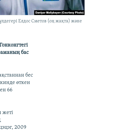
лдегері Елдос Сметов (оң жақта) және
Гонконгтегі
раманың бас
ақстаннан бес
нкинде өткен
ен 66
 жеті
қ
цэцэг, 2009