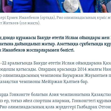
ері Ермек Иманбеков (ортада), Рио олимпиадасының күміс жү
 Житкеев (сол жақта).
 дзюдо құрамасы Бакуде өтетін Ислам ойындары мен 
атына дайындалып жатыр. Азаттыққа сұхбатында құ
к Иманбеков жоспарларымен бөлісті.
22 аралығында Бакуде өтетін Ислам ойындарына Қаз
 дзюдошы қатысады. Олардың арасында 2014 жылғы На
ер олимпиадасының чемпионы Бауыржан Жауынтаев п
азақстан чемпионы Мейіржан Қалтаев бар.
ырда Гонконгте болатын Азия чемпионатына Қазақстан
з ер, тоғыз әйел спортшы апармақ. Гонконгтегі құрлы
е Рио олимпиадасының қола жүлдегері Галбадрах Отгон