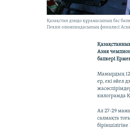
Қазақстан дзюдо құрамасының бас бапк
Пекин олимпиадасының финалисі Асхат
Қазақстанның
Азия чемпион
бапкері Ерме
Мамырдың 12-
ер, екі әйел
жасөспірімд
килограмда Қ
Ал 27-29 мам
салмақта тоғы
біріншілігін