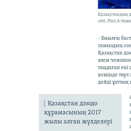
Қазақстандық д
сәті. Рио, 6 там
- Биылғы бас
тамыздың соң
Қазақстан дз
әлем чемпион
таңдаған екі
кемінде төрт 
дейді ұлттық
Қазақстан дзюдо
құрамасының 2017
жылы алған жүлделері