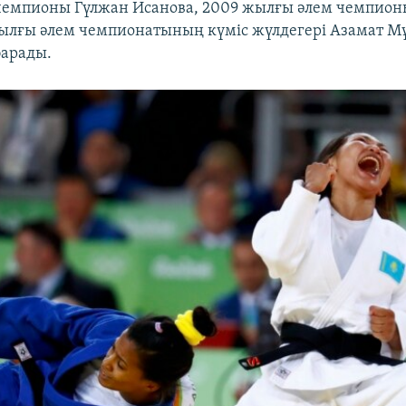
чемпионы Гүлжан Исанова, 2009 жылғы әлем чемпио
жылғы әлем чемпионатының күміс жүлдегері Азамат 
барады.