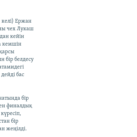
 келі) Ержан
ны чех Лукаш
адан кейін
а кемшін
 қарсы
ын бір белдесу
атамидегі
дейді бас
натында бір
кен финалдық
 күресіп,
тан бір
ан жеңілді.