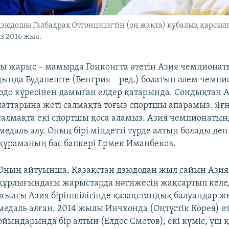
зюдошы Галбадрах Отгонцэцэгтің (оң жақта) кубалық қарсы
ыз 2016 жыл.
ты жарыс – мамырда Гонконгта өтетін Азия чемпионат
ында Будапеште (Венгрия – ред.) болатын әлем чемпи
юдо күресінен дамыған елдер қатарында. Сондықтан 
аттарына жеті салмақта тоғыз спортшы апарамыз. Яғни
 салмақта екі спортшы қоса аламыз. Азия чемпионатын
медаль алу. Оның бірі міндетті түрде алтын болады деп
 құраманың бас бапкері Ермек Иманбеков.
Оның айтуынша, Қазақстан дзюдодан жыл сайын Азия
құрлығындағы жарыстарда нәтижесін жақсартып келед
жылғы Азия біріншілігінде қазақстандық балуандар же
медаль алған. 2014 жылы Инчхонда (Оңтүстік Корея) ө
ойындарында бір алтын (Елдос Сметов), екі күміс, үш 