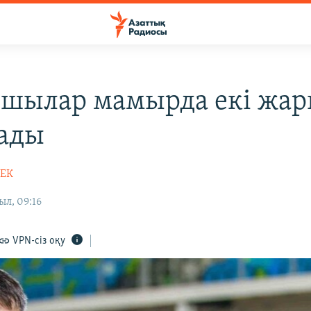
шылар мамырда екі жар
ады
БЕК
л, 09:16
VPN-сіз оқу