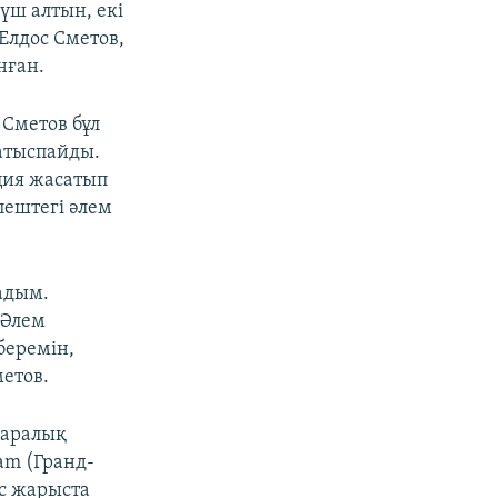
үш алтын, екі
Елдос Сметов,
нған.
 Сметов бұл
атыспайды.
ция жасатып
пештегі әлем
адым.
 Әлем
беремін,
метов.
қаралық
am (Гранд-
ес жарыста