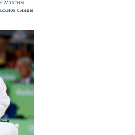
ны Максим
Мұқанов сынды