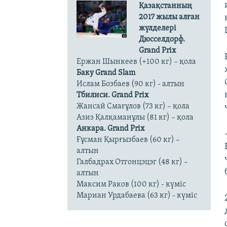
Қазақстанның
2017 жылы алған
жүлделері
Дюсселдорф.
Grand Prix
Ержан Шынкеев (+100 кг) – қола​
Баку Grand Slam
Ислам Бозбаев (90 кг) - алтын​
Тбилиси. Grand Prix
Жансай Смағұлов (73 кг) – қола
Азиз Қалқаманұлы (81 кг) – қола​
Анкара.
Grand Prix
Ғұсман Қырғызбаев (60 кг) –
алтын
Галбадрах Отгонцэцэг (48 кг) –
алтын
Максим Раков (100 кг) - күміс
Мариан Урдабаева (63 кг) - күміс