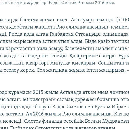
ының күміс жүлдегері Елдос Сметов. 6 тамыз 2016 жыл.
ыстарда бастама жаман емес. Аса ауыр салмақта (+100
сельдорфтағы жарыста Рио олимпиадасының чемпио
ңді. Риода қола алған Галбадрах Отгонцэцэг олимпиад
ашқы жарысында алтын ұтып алды. Бізде қазір тактик
ни қарсыластан айла асыру, бәсекелестің амалын өзіне
ізді әдіс-тәсілдер жетіспейді. Қазір ереже өзгерді. Бұр
созылатын, қазір төрт минутқа қысқарды. Сондықтан т
еселеу керек. Сол жағынан жұмыс істеп жатырмыз, - 
юдо құрамасы 2015 жылы Астанада өткен әлем чемпио
үміс алған. 60 килограмм салмақ дәрежесі бойынша өт
ақстандық қос балуан Елдос Сметов пен Рустам Ибраев
ке жеткен. Ал 2016 жылғы Рио олимпиадасында Қазақс
ла иеленді. Сметов финалда ресейлік Беслан Мудрановт
нда Галбадрах Отгонцэцэг қола жүлдегер атанды.