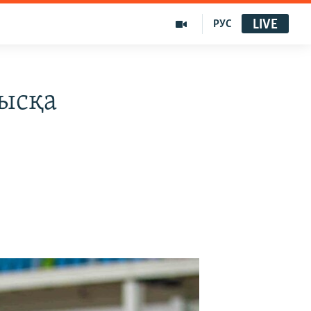
LIVE
РУС
ысқа