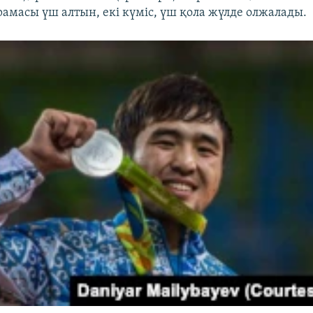
рамасы үш алтын, екі күміс, үш қола жүлде олжалады.