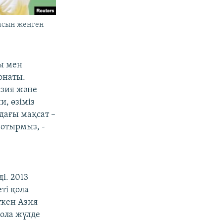
ласын жеңген
ы мен
онаты.
Азия және
, өзіміз
дағы мақсат –
 отырмыз, -
і. 2013
ті қола
ткен Азия
қола жүлде