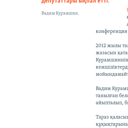
депутаттары ықпал етті.
Вадим Курамшин.
конференция 
2012 жылы та
жазасын қата
Курамшиннің к
кемшіліктерд
мойындамайт
Вадим Курамш
танылған белс
айыпталып, 
Тараз қаласы
құқықтарыны