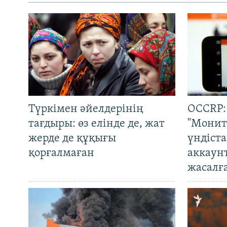
Түркімен әйелдерінің
OCCRP:
тағдыры: өз елінде де, жат
"Монит
жерде де құқығы
үндіст
қорғалмаған
аккаун
жасалғ