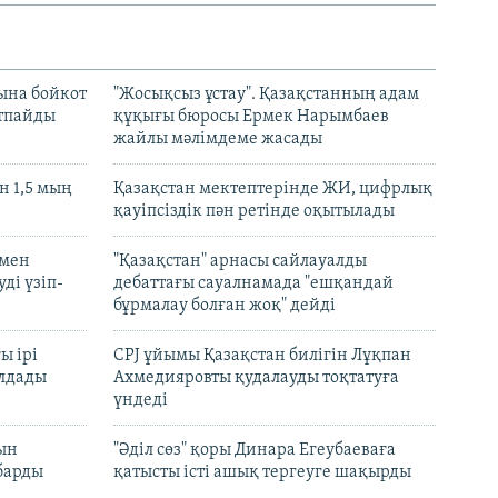
ына бойкот
"Жосықсыз ұстау". Қазақстанның адам
ртпайды
құқығы бюросы Ермек Нарымбаев
жайлы мәлімдеме жасады
 1,5 мың
Қазақстан мектептерінде ЖИ, цифрлық
қауіпсіздік пән ретінде оқытылады
 мен
"Қазақстан" арнасы сайлауалды
ді үзіп-
дебаттағы сауалнамада "ешқандай
бұрмалау болған жоқ" дейді
ы ірі
CPJ ұйымы Қазақстан билігін Лұқпан
лдады
Ахмедияровты қудалауды тоқтатуға
үндеді
рын
"Әділ сөз" қоры Динара Егеубаеваға
барды
қатысты істі ашық тергеуге шақырды