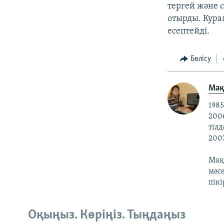
тергей және 
отырды. Кура
есептейді.
Бөлісу
Ма
198
200
тілд
200
Мақп
мәс
пікі
Оқыңыз. Көріңіз. Тыңдаңыз