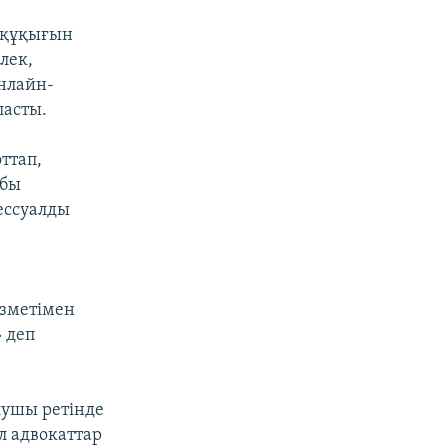
 құқығын
лек,
нлайн-
ласты.
ттап,
абы
цессуалды
ызметімен
» деп
лушы ретінде
 адвокаттар