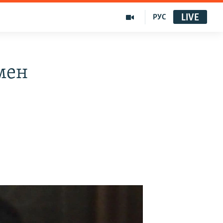
LIVE
РУС
мен