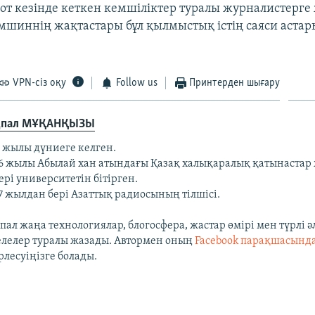
сот кезінде кеткен кемшіліктер туралы журналистерге
мшиннің жақтастары бұл қылмыстық істің саяси астар
VPN-сіз оқу
Follow us
Принтерден шығару
қпал МҰҚАНҚЫЗЫ
5 жылы дүниеге келген.
6 жылы Абылай хан атындағы Қазақ халықаралық қатынастар
ері университетін бітірген.
7 жылдан бері Азаттық радиосының тілшісі.
ал жаңа технологиялар, блогосфера, жастар өмірі мен түрлі ә
елелер туралы жазады. Автормен оның
Facebook парақшасынд
рлесуіңізге болады.