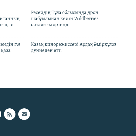
 –
Ресейдің Тула облысында дрон
шайтанның
шабуылынан кейін Wildberries
ып, іс
орталығы өртенді
ейдің әуе
Қазақ кинорежиссері Ардақ Әмірқұлов
 қаза
дүниеден өтті