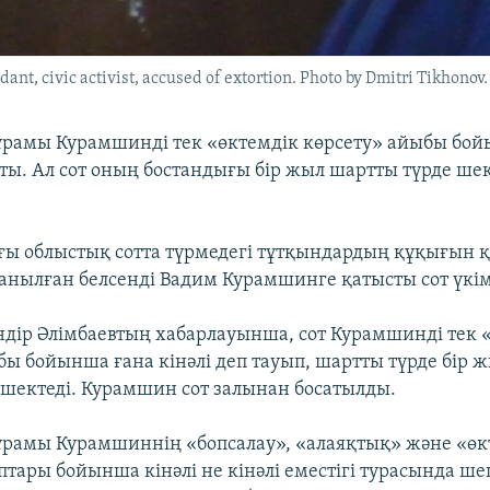
nt, civic activist, accused of extortion. Photo by Dmitri Tikhonov
ұрамы Курамшинді тек «өктемдік көрсету» айыбы бо
пты. Ал сот оның бостандығы бір жыл шартты түрде шек
ағы облыстық сотта түрмедегі тұтқындардың құқығын 
анылған белсенді Вадим Курамшинге қатысты сот үкім
ндір Әлімбаевтың хабарлауынша, сот Курамшинді тек 
бы бойынша ғана кінәлі деп тауып, шартты түрде бір 
шектеді. Курамшин сот залынан босатылды.
ұрамы Курамшиннің «бопсалау», «алаяқтық» және «өк
птары бойынша кінәлі не кінәлі еместігі турасында 