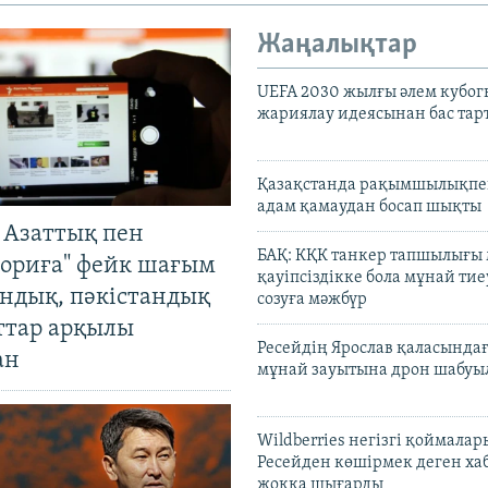
Жаңалықтар
UEFA 2030 жылғы әлем кубог
жариялау идеясынан бас та
Қазақстанда рақымшылықпен
адам қамаудан босап шықты
 Азаттық пен
БАҚ: КҚК танкер тапшылығы
ориға" фейк шағым
қауіпсіздікке бола мұнай тиеу
андық, пәкістандық
созуға мәжбүр
ттар арқылы
Ресейдің Ярослав қаласындағ
ан
мұнай зауытына дрон шабуы
Wildberries негізгі қоймала
Ресейден көшірмек деген ха
жоққа шығарды