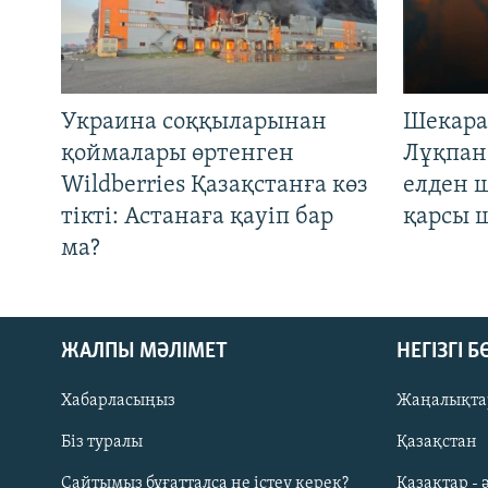
Украина соққыларынан
Шекара
қоймалары өртенген
Лұқпан
Wildberries Қазақстанға көз
елден 
тікті: Астанаға қауіп бар
қарсы 
ма?
ЖАЛПЫ МӘЛІМЕТ
НЕГІЗГІ 
Хабарласыңыз
Жаңалықта
Біз туралы
Қазақстан
Русский
Сайтымыз бұғатталса не істеу керек?
Қазақтар - 