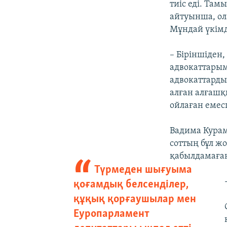
тиіс еді. Та
айтуынша, ол
Мұндай үкімд
– Біріншіден,
адвокаттарым
адвокаттард
алған алғашқ
ойлаған емес
Вадима Курам
соттың бұл ж
қабылдамаған
Түрмеден шығуыма
қоғамдық белсенділер,
құқық қорғаушылар мен
Еуропарламент