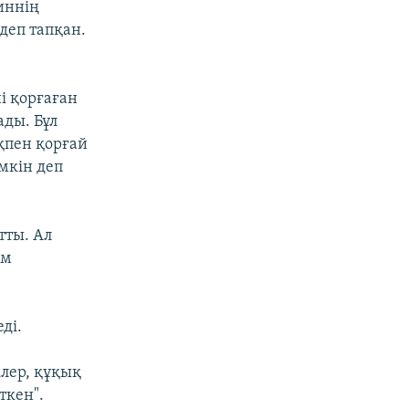
иннің
деп тапқан.
ні қорғаған
ады. Бұл
пен қорғай
мкін деп
тты. Ал
ім
ді.
лер, құқық
ткен".