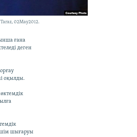
. Taraz, 02May2012.
йынша ғана
теледі деген
қорғау
і оқылды.
«өктемдік
жылға
темдік
шешім шығаруы