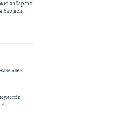
 жиі хабарлап
ы бар деп
 және Әлем
леуметтік
а
да