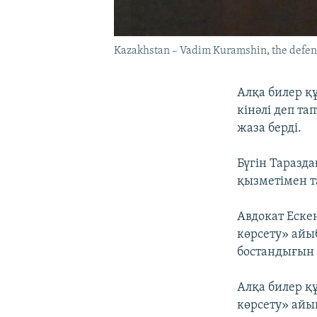
Kazakhstan – Vadim Kuramshin, the defenda
Алқа билер қ
кінәлі деп та
жаза берді.
Бүгін Таразд
қызметімен т
Авдокат Еске
көрсету» айы
бостандығын 
Алқа билер қ
көрсету» айы