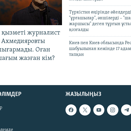
Түркістан өңірінде әйелдерді
"ұрғашылар", әншілерді – "
жаршысы" деген тұрғын ұстал
қозғалды
 қызметі журналист
 Ахмедияровты
Киев пен Киев облысында Рес
шығармады. Оған
шабуылынан кемінде 17 адам
тапқан
шағым жазған кім?
БӨЛІМДЕР
ЖАЗЫЛЫҢЫЗ
р
әлемде