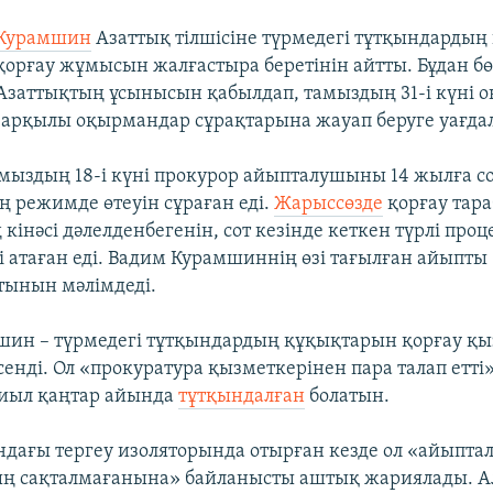
Курамшин
Азаттық тілшісіне түрмедегі тұтқындардың
қорғау жұмысын жалғастыра беретінін айтты. Бұдан бө
Азаттықтың ұсынысын қабылдап, тамыздың 31-і күні о
арқылы оқырмандар сұрақтарына жауап беруге уағда
мыздың 18-і күні прокурор айыпталушыны 14 жылға со
ң режимде өтеуін сұраған еді.
Жарыссөзде
қорғау тар
інәсі дәлелденбегенін, сот кезінде кеткен түрлі про
і атаған еді. Вадим Курамшиннің өзі тағылған айыпты
ынын мәлімдеді.
ин – түрмедегі тұтқындардың құқықтарын қорғау қ
енді. Ол «прокуратура қызметкерінен пара талап етті
биыл қаңтар айында
тұтқындалған
болатын.
ндағы тергеу изоляторында отырған кезде ол «айыпта
ң сақталмағанына» байланысты аштық жариялады. Ал