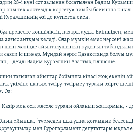
мыздың 28-і күні сот залынан босатылған Вадим Курамш
ар оны тек «өктемдік көрсету» айыбы бойынша кінәлі 
і Курамшиннің өзі де күтпеген екен.
 бұл процеске көпшіліктің назары ауды. Екіншіден, ме
а алғыс айтқым келеді. Олар мүмкін емес нәрсені жас
ың шын мәнінде айыпталушының құқығын табандылық
ы саяси іс шығар. Мұндай нәрсе Қазақстанда болуы мү
пін, - дейді Вадим Курамшин Азаттық тілшісіне.
шин тағылған айыптар бойынша кінәсі жоқ екенін ай
олғы үкіміне шағым түсіру-түсірмеу туралы әзірге шеш
. Ол:
- Қазір мен осы мәселе туралы ойланып жатырмын, - де
Оның ойынша, "түрмеден шығуына қоғамдық белсенді
қорғаушылар мен Еуропарламент депутаттары ықпал е