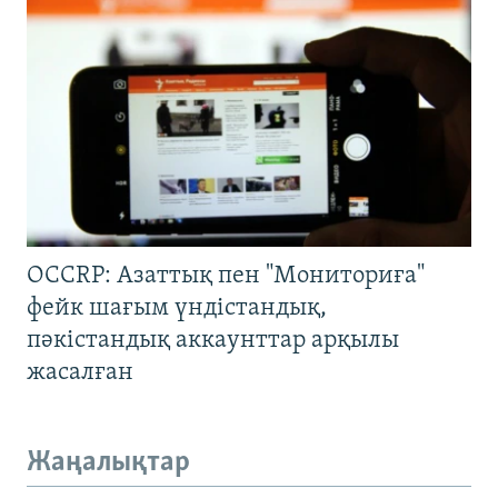
OCCRP: Азаттық пен "Мониториға"
фейк шағым үндістандық,
пәкістандық аккаунттар арқылы
жасалған
Жаңалықтар