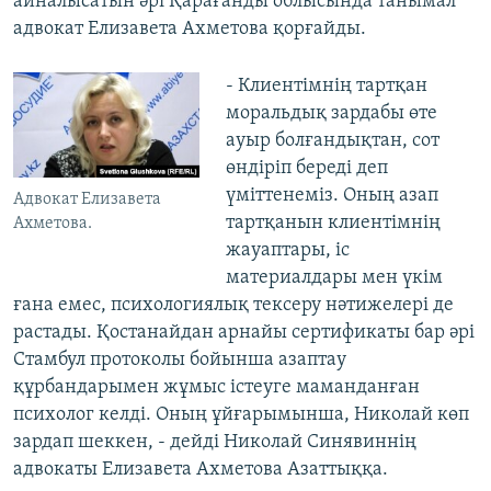
айналысатын әрі Қарағанды облысында танымал
адвокат Елизавета Ахметова қорғайды.
- Клиентімнің тартқан
моральдық зардабы өте
ауыр болғандықтан, сот
өндіріп береді деп
үміттенеміз. Оның азап
Адвокат Елизавета
тартқанын клиентімнің
Ахметова.
жауаптары, іс
материалдары мен үкім
ғана емес, психологиялық тексеру нәтижелері де
растады. Қостанайдан арнайы сертификаты бар әрі
Стамбул протоколы бойынша азаптау
құрбандарымен жұмыс істеуге маманданған
психолог келді. Оның ұйғарымынша, Николай көп
зардап шеккен, - дейді Николай Синявиннің
адвокаты Елизавета Ахметова Азаттыққа.