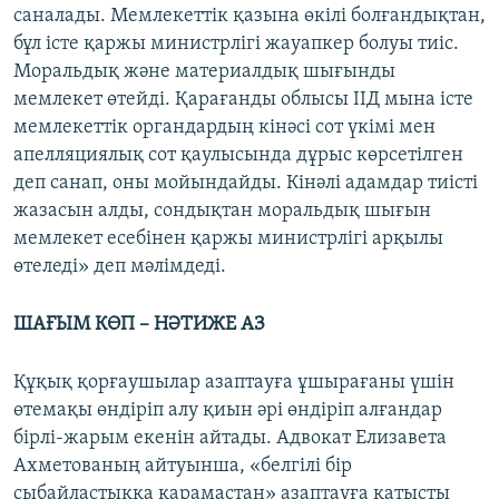
саналады. Мемлекеттік қазына өкілі болғандықтан,
бұл істе қаржы министрлігі жауапкер болуы тиіс.
Моральдық және материалдық шығынды
мемлекет өтейді. Қарағанды облысы ІІД мына істе
мемлекеттік органдардың кінәсі сот үкімі мен
апелляциялық сот қаулысында дұрыс көрсетілген
деп санап, оны мойындайды. Кінәлі адамдар тиісті
жазасын алды, сондықтан моральдық шығын
мемлекет есебінен қаржы министрлігі арқылы
өтеледі» деп мәлімдеді.
ШАҒЫМ КӨП – НӘТИЖЕ АЗ
Құқық қорғаушылар азаптауға ұшырағаны үшін
өтемақы өндіріп алу қиын әрі өндіріп алғандар
бірлі-жарым екенін айтады. Адвокат Елизавета
Ахметованың айтуынша, «белгілі бір
сыбайластыққа қарамастан» азаптауға қатысты