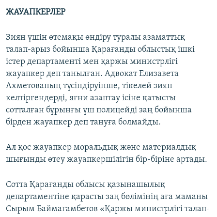
ЖАУАПКЕРЛЕР
Зиян үшін өтемақы өндіру туралы азаматтық
талап-арыз бойынша Қарағанды облыстық ішкі
істер департаменті мен қаржы министрлігі
жауапкер деп танылған. Адвокат Елизавета
Ахметованың түсіндіруінше, тікелей зиян
келтіргендерді, яғни азаптау ісіне қатысты
сотталған бұрынғы үш полицейді заң бойынша
бірден жауапкер деп тануға болмайды.
Ал қос жауапкер моральдық және материалдық
шығынды өтеу жауапкершілігін бір-біріне артады.
Сотта Қарағанды облысы қазынашылық
департаментіне қарасты заң бөлімінің аға маманы
Сырым Баймағамбетов «Қаржы министрлігі талап-