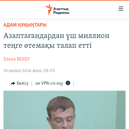
Accessibility
links
Skip
АДАМ ҚҰҚЫҚТАРЫ
to
ЖАҢАЛЫҚТАР
Азаптағандардан үш миллион
main
САЯСАТ
content
теңге өтемақы талап етті
AZATTYQTV
Skip
to
Елена ВЕБЕР
ҚАҢТАР ОҚИҒАСЫ
main
18 ақпан 2016 жыл, 08:05
АДАМ ҚҰҚЫҚТАРЫ
Navigation
Skip
ӘЛЕУМЕТ
Бөлісу
VPN-сіз оқу
to
ӘЛЕМ
Search
АРНАЙЫ ЖОБАЛАР
Русский