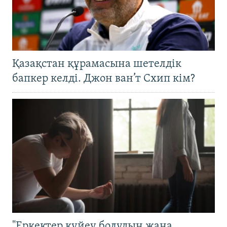
Қазақстан құрамасына шетелдік
бапкер келді. Джон ван’т Схип кім?
"Еркектер күйеу болудың жаңа