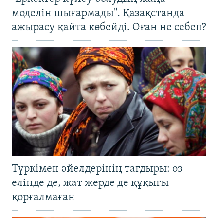
моделін шығармады". Қазақстанда
ажырасу қайта көбейді. Оған не себеп?
Түркімен әйелдерінің тағдыры: өз
елінде де, жат жерде де құқығы
қорғалмаған