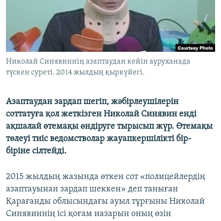
ЖАЗЫЛЫҢЫЗ
Басқа тілдерде
Николай Синявиннің азаптаудан кейін ауруханада
түскен суреті. 2014 жылдың қыркүйегі.
Азаптаудан зардап шегіп, жәбірлеушілерін
соттатуға қол жеткізген Николай Синявин енді
ақшалай өтемақы өндіруге тырысып жүр. Өтемақы
төлеуі тиіс ведомстволар жауапкершілікті бір-
біріне сілтейді.
2015 жылдың жазында өткен сот «полицейлердің
азаптауынан зардап шеккен» деп таныған
Қарағанды облысындағы ауыл тұрғыны Николай
Синявиннің ісі қоғам назарын оның өзін