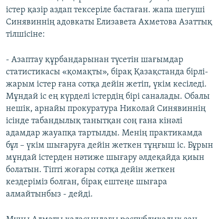
істер қазір аздап тексеріле бастаған. жапа шегуші
Синявиннің адовкаты Елизавета Ахметова Азаттық
тілшісіне:
- Азаптау құрбандарынан түсетін шағымдар
статистикасы «қомақты», бірақ Қазақстанда бірлі-
жарым істер ғана сотқа дейін жетіп, үкім кесіледі.
Мұндай іс ең күрделі істердің бірі саналады. Обалы
нешік, арнайы прокуратура Николай Синявиннің
ісінде табандылық танытқан соң ғана кінәлі
адамдар жауапқа тартылды. Менің практикамда
бұл – үкім шығаруға дейін жеткен тұңғыш іс. Бұрын
мұндай істерден нәтиже шығару әлдеқайда қиын
болатын. Тіпті жоғары сотқа дейін жеткен
кездеріміз болған, бірақ ештеңе шығара
алмайтынбыз - дейді.