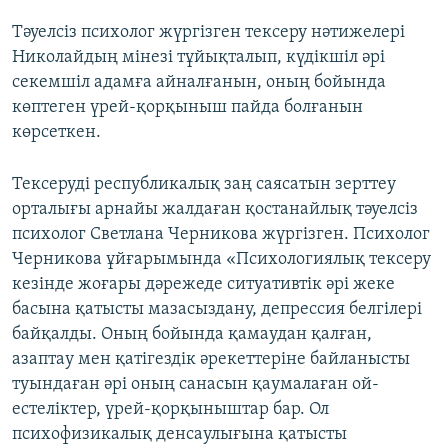
Тәуелсіз психолог жүргізген тексеру нәтижелері
Николайдың мінезі тұйықталып, күдікшіл әрі
секемшіл адамға айналғанын, оның бойында
көптеген үрей-қорқыныш пайда болғанын
көрсеткен.
Тексеруді республикалық заң саясатын зерттеу
орталығы арнайы жалдаған қостанайлық тәуелсіз
психолог Светлана Черникова жүргізген. Психолог
Черникова ұйғарымында «Психологиялық тексеру
кезінде жоғары дәрежеде ситуативтік әрі жеке
басына қатысты мазасыздану, депрессия белгілері
байқалды. Оның бойында қамаудан қалған,
азаптау мен қатігездік әрекеттеріне байланысты
туындаған әрі оның санасын қаумалаған ой-
естеліктер, үрей-қорқыныштар бар. Ол
психофизикалық денсаулығына қатысты