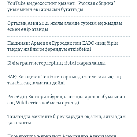
YouTube видеохостинг қызметі "Русская община"
ұйымының екі арнасын бұғаттады
Орталық Азия 2025 жылы әлемде туризм ең жылдам
өскен өңір атанды
Пашинян: Армения Еуроодақ пен ЕАЭО-ның бірін
таңдау жайлы референдум өткізбейді
Білім грант иегерлерінің тізімі жарияланды
БАҚ: Қазақстан Теңіз кен орнында экологиялық заң
талабы сақталмаған дейді
Ресейдің Екатеринбург қаласында дрон шабуылынан
соң Wildberries қоймасы өртенді
Таиландта мектепте біреу қарудан оқ атып, алты адам
қаза тапты
Прокуратура журналист Александра Алёхованың