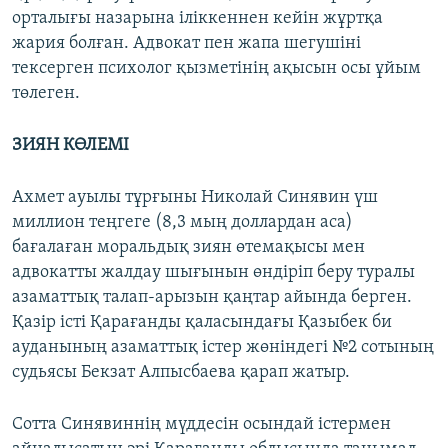
орталығы назарына іліккеннен кейін жұртқа
жария болған. Адвокат пен жапа шегушіні
тексерген психолог қызметінің ақысын осы ұйым
төлеген.
ЗИЯН КӨЛЕМІ
Ахмет ауылы тұрғыны Николай Синявин үш
миллион теңгеге (8,3 мың доллардан аса)
бағалаған моральдық зиян өтемақысы мен
адвокатты жалдау шығынын өндіріп беру туралы
азаматтық талап-арызын қаңтар айында берген.
Қазір істі Қарағанды қаласындағы Қазыбек би
ауданының азаматтық істер жөніндегі №2 сотының
судьясы Бекзат Алпысбаева қарап жатыр.
Сотта Синявиннің мүддесін осындай істермен