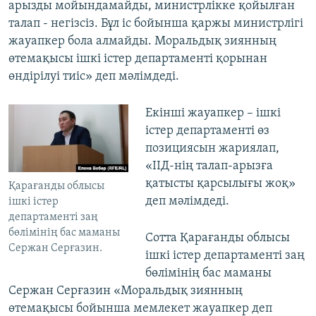
арызды мойындамайды, министрлікке қойылған
талап - негізсіз. Бұл іс бойынша қаржы министрлігі
жауапкер бола алмайды. Моральдық зиянның
өтемақысы ішкі істер департаменті қорынан
өндірілуі тиіс» деп мәлімдеді.
Екінші жауапкер – ішкі
істер департаменті өз
позициясын жариялап,
«ІІД-нің талап-арызға
қатысты қарсылығы жоқ»
Қарағанды облысы
деп мәлімдеді.
ішкі істер
департаменті заң
бөлімінің бас маманы
Сотта Қарағанды облысы
Сержан Серғазин.
ішкі істер департаменті заң
бөлімінің бас маманы
Сержан Серғазин «Моральдық зиянның
өтемақысы бойынша мемлекет жауапкер деп