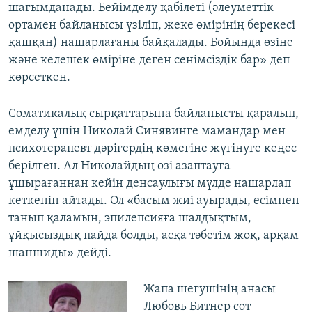
шағымданады. Бейімделу қабілеті (әлеуметтік
ортамен байланысы үзіліп, жеке өмірінің берекесі
қашқан) нашарлағаны байқалады. Бойында өзіне
және келешек өміріне деген сенімсіздік бар» деп
көрсеткен.
Соматикалық сырқаттарына байланысты қаралып,
емделу үшін Николай Синявинге мамандар мен
психотерапевт дәрігердің көмегіне жүгінуге кеңес
берілген. Ал Николайдың өзі азаптауға
ұшырағаннан кейін денсаулығы мүлде нашарлап
кеткенін айтады. Ол «басым жиі ауырады, есімнен
танып қаламын, эпилепсияға шалдықтым,
ұйқысыздық пайда болды, асқа тәбетім жоқ, арқам
шаншиды» дейді.
Жапа шегушінің анасы
Любовь Битнер сот