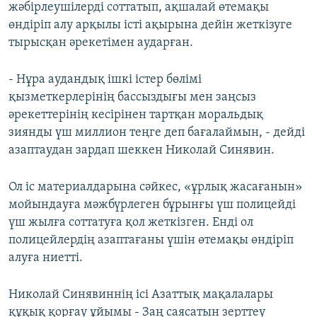
жәбірлеушілерді соттатып, ақшалай өтемақы
өндіріп алу арқылы істі ақырына дейін жеткізуге
тырысқан әрекетімен аударған.
- Нұра аудандық ішкі істер бөлімі
қызметкерлерінің бассыздығы мен заңсыз
әрекеттерінің кесірінен тартқан моральдық
зиянды үш миллион теңге деп бағалаймын, - дейді
азаптаудан зардап шеккен Николай Синявин.
Ол іс материалдарына сәйкес, «ұрлық жасағанын»
мойындауға мәжбүрлеген бұрынғы үш полицейді
үш жылға соттатуға қол жеткізген. Енді ол
полицейлердің азаптағаны үшін өтемақы өндіріп
алуға ниетті.
Николай Синявиннің ісі Азаттық мақалалары
құқық қорғау ұйымы - Заң саясатын зерттеу