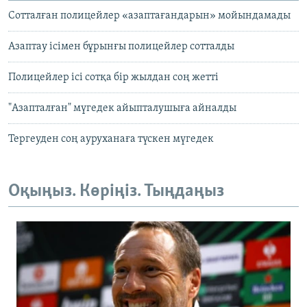
Сотталған полицейлер «азаптағандарын» мойындамады
Азаптау ісімен бұрынғы полицейлер сотталды
Полицейлер ісі сотқа бір жылдан соң жетті
"Азапталған" мүгедек айыпталушыға айналды
Тергеуден соң ауруханаға түскен мүгедек
Оқыңыз. Көріңіз. Тыңдаңыз