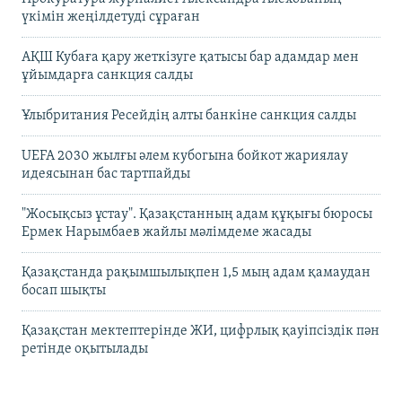
үкімін жеңілдетуді сұраған
АҚШ Кубаға қару жеткізуге қатысы бар адамдар мен
ұйымдарға санкция салды
Ұлыбритания Ресейдің алты банкіне санкция салды
UEFA 2030 жылғы әлем кубогына бойкот жариялау
идеясынан бас тартпайды
"Жосықсыз ұстау". Қазақстанның адам құқығы бюросы
Ермек Нарымбаев жайлы мәлімдеме жасады
Қазақстанда рақымшылықпен 1,5 мың адам қамаудан
босап шықты
Қазақстан мектептерінде ЖИ, цифрлық қауіпсіздік пән
ретінде оқытылады