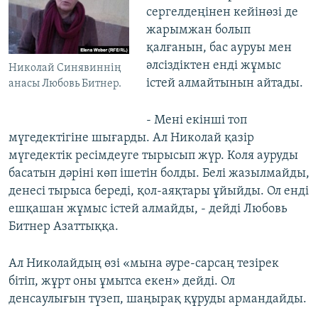
сергелдеңінен кейінөзі де
жарымжан болып
қалғанын, бас ауруы мен
әлсіздіктен енді жұмыс
Николай Синявиннің
істей алмайтынын айтады.
анасы Любовь Битнер.
- Мені екінші топ
мүгедектігіне шығарды. Ал Николай қазір
мүгедектік ресімдеуге тырысып жүр. Коля ауруды
басатын дәріні көп ішетін болды. Белі жазылмайды,
денесі тырыса береді, қол-аяқтары ұйыйды. Ол енді
ешқашан жұмыс істей алмайды, - дейді Любовь
Битнер Азаттыққа.
Ал Николайдың өзі «мына әуре-сарсаң тезірек
бітіп, жұрт оны ұмытса екен» дейді. Ол
денсаулығын түзеп, шаңырақ құруды армандайды.