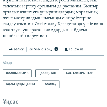
Мұны Алматы қаласындағы республикалық заң
саясатын зерттеу орталығы да растайды. Былтыр
орталық азаптауға ұшырағандардың моральдық
және материалдық шығынды өндіру істеріне
талдау жасаған. Әлгі талдау Қазақстанда үш іс қана
азаптауға ұшыраған адамдардың пайдасына
шешілгенін көрсеткен.
Бөлісу
VPN-сіз оқу
Follow us
Айдар
ЖАЛПЫ АРХИВ
ҚАЗАҚСТАН
БАС ТАҚЫРЫПТАР
АДАМ ҚҰҚЫҚТАРЫ
Азаптау
Ұқсас