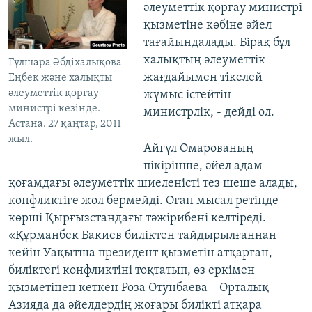
әлеуметтік қорғау министрі
қызметіне көбіне әйел
тағайындалады. Бірақ бұл
халықтың әлеуметтік
Гүлшара Әбдіхалықова
жағдайымен тікелей
Еңбек және халықты
әлеуметтік қорғау
жұмыс істейтін
министрі кезінде.
министрлік, - дейді ол.
Aстана. 27 қаңтар, 2011
жыл.
Айгүл Омарованың
пікірінше, әйел адам
қоғамдағы әлеуметтік шиеленісті тез шеше алады,
конфликтіге жол бермейді. Оған мысал ретінде
көрші Қырғызстандағы тәжірибені келтіреді.
«Құрманбек Бакиев биліктен тайдырылғаннан
кейін Уақытша президент қызметін атқарған,
биліктегі конфликтіні тоқтатып, өз еркімен
қызметінен кеткен Роза Отунбаева – Орталық
Азияда да әйелдердің жоғары билікті атқара