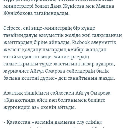
министрлері болып Дана Жүнісова мен Мәдина
Жүнісбекова тағайындалды.
Әсіресе, екі вице-министрдің бір күнде
тағайындалуы әлеуметтік желіде жиі талқыланған
жайттардың біріне айналды. Facbook әлеуметтік
желісін қолданушылардың кейбірі жаңадан
тағайындалған вице-министрлердің
салыстырмалы түрде жастығына назар аударса,
журналист Айгүл Омарова «әйелдердің билік
басына келгені дұрыс» деп санайтынын жазды.
Азаттық тілшісімен сөйлескен Айгүл Омарова
«Қазақстанда әйел көп болғанымен билікте
жүргендері аз» екенін айтады.
- Қазақстан «әлемнің дамыған елу елінің»