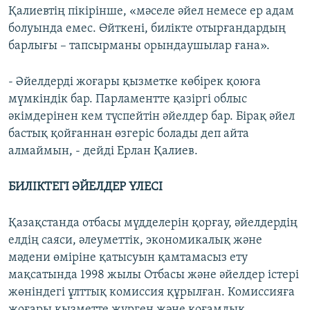
Қалиевтің пікірінше, «мәселе әйел немесе ер адам
болуында емес. Өйткені, билікте отырғандардың
барлығы – тапсырманы орындаушылар ғана».
- Әйелдерді жоғары қызметке көбірек қоюға
мүмкіндік бар. Парламентте қазіргі облыс
әкімдерінен кем түспейтін әйелдер бар. Бірақ әйел
бастық қойғаннан өзгеріс болады деп айта
алмаймын, - дейді Ерлан Қалиев.
БИЛІКТЕГІ ӘЙЕЛДЕР ҮЛЕСІ
Қазақстанда отбасы мүдделерін қорғау, әйелдердің
елдің саяси, әлеуметтік, экономикалық және
мәдени өміріне қатысуын қамтамасыз ету
мақсатында 1998 жылы Отбасы және әйелдер істері
жөніндегі ұлттық комиссия құрылған. Комиссияға
жоғары қызметте жүрген және қоғамдық