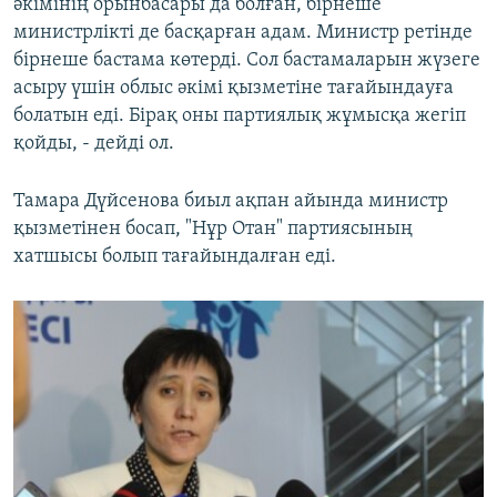
әкімінің орынбасары да болған, бірнеше
министрлікті де басқарған адам. Министр ретінде
бірнеше бастама көтерді. Сол бастамаларын жүзеге
асыру үшін облыс әкімі қызметіне тағайындауға
болатын еді. Бірақ оны партиялық жұмысқа жегіп
қойды, - дейді ол.
Тамара Дүйсенова биыл ақпан айында министр
қызметінен босап, "Нұр Отан" партиясының
хатшысы болып тағайындалған еді.