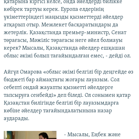
қатарына кіргісі келсе, онда әйелдерді билікке
көбірек тартуы керек. Еуропа елдерінің
үкіметтеріндегі маңызды қызметтерді әйелдер
атқарып отыр. Мемлекет басқаратындары да
жетерлік. Қазақстанда премьер-министр, Сенат
төрағасы, Мәжіліс төрағасы неге әйел болмауы
керек? Мысалы, Қазақстанда әйелдер ешқашан
облыс әкімі болып тағайындалған емес, - дейді ол.
Айгүл Омарова «облыс әкімі белгілі бір деңгейде өз
бюджеті бар аймақтағы жоғары лауазым. Сол
себепті ондай жауапты қызметті әйелдерге
тапсыруға сенбейді» деп біледі. Ол сонымен қатар
Қазақстан билігінде белгілі бір лауазымдарға
көбіне әйелдер тағайындалатынына назар
аударады.
- Мысалы, Еңбек және