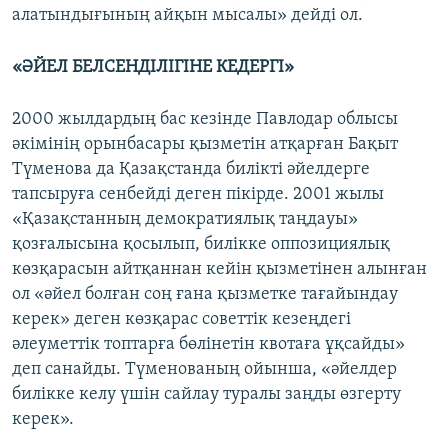
алатындығының айқын мысалы» дейді ол.
«ӘЙЕЛ БЕЛСЕНДІЛІГІНЕ КЕДЕРГІ»
2000 жылдардың бас кезінде Павлодар облысы
әкімінің орынбасары қызметін атқарған Бақыт
Түменова да Қазақстанда билікті әйелдерге
тапсыруға сенбейді деген пікірде. 2001 жылы
«Қазақстанның демократиялық таңдауы»
қозғалысына қосылып, билікке оппозициялық
көзқарасын айтқаннан кейін қызметінен алынған
ол «әйел болған соң ғана қызметке тағайындау
керек» деген көзқарас советтік кезеңдегі
әлеуметтік топтарға бөлінетін квотаға ұқсайды»
деп санайды. Түменованың ойынша, «әйелдер
билікке келу үшін сайлау туралы заңды өзгерту
керек».