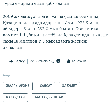
туралы» арнайы заң қабылдаған.
2009 жылы жүргізілген ұлттық санақ бойынша,
Қазақстанда ер адамдар саны 7 млн. 722,8 мың,
әйелдер – 8 млн. 282,0 мың болған. Статистика
комитетінің биылғы есебінде Қазақстандағы халық
саны 18 миллион 195 мың адамға жеткені
айтылған.
Бөлісу
VPN-сіз оқу
Follow us
Айдар
ЖАЛПЫ АРХИВ
САЯСАТ
ӘЛЕУМЕТ
ҚАЗАҚСТАН
БАС ТАҚЫРЫПТАР