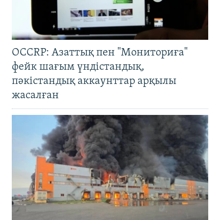
OCCRP: Азаттық пен "Мониториға"
фейк шағым үндістандық,
пәкістандық аккаунттар арқылы
жасалған