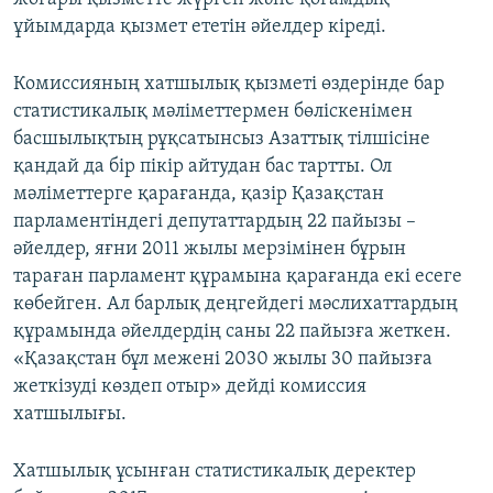
ұйымдарда қызмет ететін әйелдер кіреді.
Комиссияның хатшылық қызметі өздерінде бар
статистикалық мәліметтермен бөліскенімен
басшылықтың рұқсатынсыз Азаттық тілшісіне
қандай да бір пікір айтудан бас тартты. Ол
мәліметтерге қарағанда, қазір Қазақстан
парламентіндегі депутаттардың 22 пайызы –
әйелдер, яғни 2011 жылы мерзімінен бұрын
тараған парламент құрамына қарағанда екі есеге
көбейген. Ал барлық деңгейдегі мәслихаттардың
құрамында әйелдердің саны 22 пайызға жеткен.
«Қазақстан бұл межені 2030 жылы 30 пайызға
жеткізуді көздеп отыр» дейді комиссия
хатшылығы.
Хатшылық ұсынған статистикалық деректер