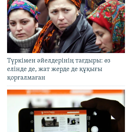
Түркімен әйелдерінің тағдыры: өз
елінде де, жат жерде де құқығы
қорғалмаған