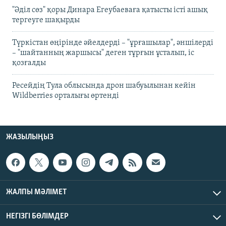
"Әділ сөз" қоры Динара Егеубаеваға қатысты істі ашық
тергеуге шақырды
Түркістан өңірінде әйелдерді – "ұрғашылар", әншілерді
– "шайтанның жаршысы" деген тұрғын ұсталып, іс
қозғалды
Ресейдің Тула облысында дрон шабуылынан кейін
Wildberries орталығы өртенді
ЖАЗЫЛЫҢЫЗ
ЖАЛПЫ МӘЛІМЕТ
НЕГІЗГІ БӨЛІМДЕР