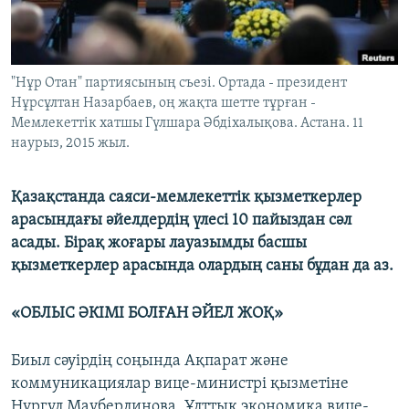
ЖАЗЫЛЫҢЫЗ
"Нұр Отан" партиясының съезі. Ортада - президент
Басқа тілдерде
Нұрсұлтан Назарбаев, оң жақта шетте тұрған -
Мемлекеттік хатшы Гүлшара Әбдіхалықова. Астана. 11
наурыз, 2015 жыл.
Қазақстанда саяси-мемлекеттік қызметкерлер
арасындағы әйелдердің үлесі 10 пайыздан сәл
асады. Бірақ жоғары лауазымды басшы
қызметкерлер арасында олардың саны бұдан да аз.
«ОБЛЫС ӘКІМІ БОЛҒАН ӘЙЕЛ ЖОҚ»
Биыл сәуірдің соңында Ақпарат және
коммуникациялар вице-министрі қызметіне
Нұргүл Мауберлинова, Ұлттық экономика вице-