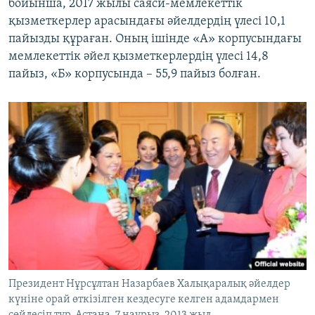
бойынша, 2017 жылы саяси-мемлекеттік
қызметкерлер арасындағы әйелдердің үлесі 10,1
пайызды құраған. Оның ішінде «А» корпусындағы
мемлекеттік әйел қызметкерлердің үлесі 14,8
пайыз, «Б» корпусында – 55,9 пайыз болған.
Президент Нұрсұлтан Назарбаев Халықаралық әйелдер
күніне орай өткізілген кездесуге келген адамдармен