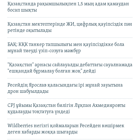
Қазақстанда рақымшылықпен 1,5 мың адам қамаудан
босап шықты
Қазақстан мектептерінде ЖИ, цифрлық қауіпсіздік пән
ретінде оқытылады
БАҚ: КҚК танкер тапшылығы мен қауіпсіздікке бола
мұнай тиеуді үзіп-созуға мәжбүр
"Қазақстан" арнасы сайлауалды дебаттағы сауалнамада
"ешқандай бұрмалау болған жоқ" дейді
Ресейдің Ярослав қаласындағы ірі мұнай зауытына
дрон шабуылдады
CPJ ұйымы Қазақстан билігін Лұқпан Ахмедияровты
қудалауды тоқтатуға үндеді
Wildberries негізгі қоймаларын Ресейден көшірмек
деген хабарды жоққа шығарды