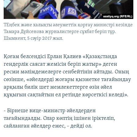
ТЕңбек және халықты әлеуметтік қорғау министрі кезінде
Тамара Дүйсенова журналистерге сұхбат беріп тұр.
Шымкент, 5 сәуір 2017 жыл.
Қоғам белсендісі Ерлан Қалиев «Қазақстанда
гендерлік саясат жемісін беріп жатыр» деген
ресми мәлімдемелерге сенбейтінін айтады. Оның
сөзінше, «әйелдерді жоғары қызметке тағайындау
арқылы билік шет мемлекеттерге өзін әйел
құқығын сақтайтын ел ретінде көрсеткісі келеді».
- Бірнеше вице-министр әйелдерден
тағайындалды. Олар көптің ішінен іріктеліп,
сайланған әйелдер емес, - дейді ол.