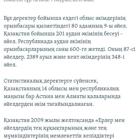
сөйлесіп тұр. Астана. 7 наурыз, 2013 жыл.
Бұл деректер бойынша елдегі облыс әкімдерінің
орынбасары қызметіндегі 80 адамның 9-ы әйел.
Қазақстан бойынша 201 аудан әкімінің бесеуі -
әйел. Республикада аудан әкімінің
орынбасарларының саны 600-ге жетеді. Оның 87-сі
әйелдер. 2389 ауыл және кент әкімдерінің 348-і
әйел.
Статистикалық деректерге сүйенсек,
Қазақстанның 14 облысы мен республикалық
маңызы бар Астана мен Алматы қалаларында
әйелдерден әкім тағайындалмаған.
Қазақстан 2009 жылы желтоқсанда «Ерлер мен
әйелдердің тең құқықтарының және тең
мүмкіндіктерінің мемлекеттік кепілдіктері