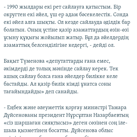
- 1990 жылдары екі рет сайлауға қатыстым. Бір
округтен екі әйел, үш ер адам бәсекелестік. Сонда
екі әйел алға шықты. Ол кезде сайлауда әділдік бар
болатын. Оның үстіне қазір азаматтардың өзін-өзі
ұсыну құқығы жойылып жатыр. Бұл да әйелдердің
азаматтық белсенділігіне кедергі, - дейді ол.
Бақыт Түменова «депутаттарды ғана емес,
әкімдерді де толық мәнінде сайлау керек. Тек
ашық сайлау болса ғана әйелдер билікке келе
бастайды. Ал қазір билік кімді ұнатса соны
тағайындайды» деп санайды.
- Еңбек және әлеуметтік қорғау министрі Тамара
Дүйсенованы президент Нұрсұлтан Назарбаевтың
«сіз шаршаған сияқтысыз» деген сөзінен соң іле-
шала қызметінен босатты. Дүйсенова облыс