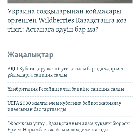
Украина соққыларынан қоймалары
өртенген Wildberries Қазақстанға көз
тікті: Астанаға қауіп бар ма?
Жаңалықтар
АҚШ Кубаға қару жеткізуге қатысы бар адамдар мен
ұйымдарға санкция салды
Ұлыбритания Ресейдің алты банкіне санкция салды
UEFA 2030 жылғы әлем кубогына бойкот жариялау
идеясынан бас тартпайды
"Жосықсыз ұстау". Қазақстанның адам құқығы бюросы
Ермек Нарымбаев жайлы мәлімдеме жасады