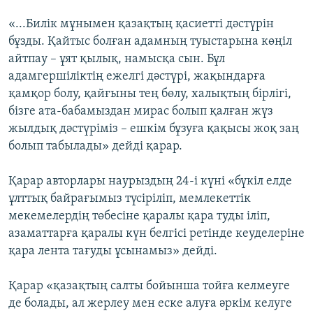
«...Билік мұнымен қазақтың қасиетті дәстүрін
бұзды. Қайтыс болған адамның туыстарына көңіл
айтпау – ұят қылық, намысқа сын. Бұл
адамгершіліктің ежелгі дәстүрі, жақындарға
қамқор болу, қайғыны тең бөлу, халықтың бірлігі,
бізге ата-бабамыздан мирас болып қалған жүз
жылдық дәстүріміз – ешкім бұзуға қақысы жоқ заң
болып табылады» дейді қарар.
Қарар авторлары наурыздың 24-і күні «бүкіл елде
ұлттық байрағымыз түсіріліп, мемлекеттік
мекемелердің төбесіне қаралы қара туды іліп,
азаматтарға қаралы күн белгісі ретінде кеуделеріне
қара лента тағуды ұсынамыз» дейді.
Қарар «қазақтың салты бойынша тойға келмеуге
де болады, ал жерлеу мен еске алуға әркім келуге