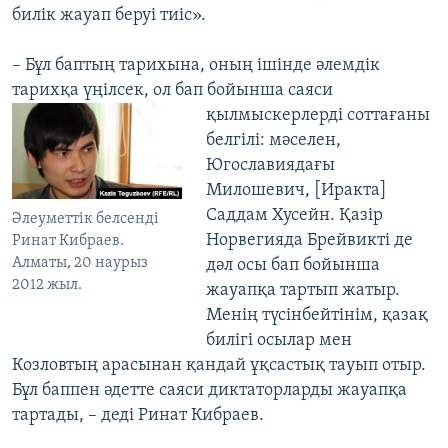
билік жауап беруі тиіс».
– Бұл баптың тарихына, оның ішінде әлемдік
тарихқа үңілсек, ол бап бойынша саяси
қылмыскерлерді соттағаны
белгілі: мәселен,
Югославиядағы
Милошевич, [Иракта]
Саддам Хусейн. Қазір
Әлеуметтік белсенді
Норвегияда Брейвикті де
Ринат Кибраев.
Алматы, 20 наурыз
дәл осы бап бойынша
2012 жыл.
жауапқа тартып жатыр.
Менің түсінбейтінім, қазақ
билігі осылар мен
Козловтың арасынан қандай ұқсастық тауып отыр.
Бұл баппен әдетте саяси диктаторларды жауапқа
тартады, – деді Ринат Кибраев.