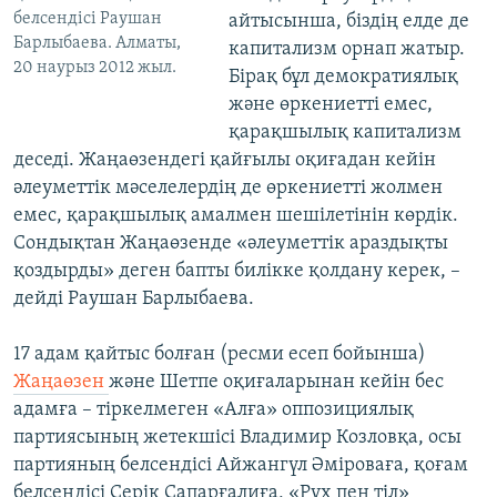
белсендісі Раушан
айтысынша, біздің елде де
Барлыбаева. Алматы,
капитализм орнап жатыр.
20 наурыз 2012 жыл.
Бірақ бұл демократиялық
және өркениетті емес,
қарақшылық капитализм
деседі. Жаңаөзендегі қайғылы оқиғадан кейін
әлеуметтік мәселелердің де өркениетті жолмен
емес, қарақшылық амалмен шешілетінін көрдік.
Сондықтан Жаңаөзенде «әлеуметтік араздықты
қоздырды» деген бапты билікке қолдану керек, –
дейді Раушан Барлыбаева.
17 адам қайтыс болған (ресми есеп бойынша)
Жаңаөзен
және Шетпе оқиғаларынан кейін бес
адамға – тіркелмеген «Алға» оппозициялық
партиясының жетекшісі Владимир Козловқа, осы
партияның белсендісі Айжангүл Әміроваға, қоғам
белсендісі Серік Сапарғалиға, «Рух пен тіл»