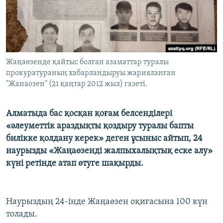
ЖАЗЫЛЫҢЫЗ
Басқа тілдерде
Жаңаөзенде қайтыс болған азаматтар туралы
прокуратураның хабарландыруы жарияланған
"Жанаозен" (21 қаңтар 2012 жыл) газеті.
Алматыда бас қосқан қоғам белсенділері
«әлеуметтік араздықты қоздыру туралы бапты
билікке қолдану керек» деген ұсыныс айтып, 24
наурызды «Жаңаөзенді жалпыхалықтық еске алу»
күні ретінде атап өтуге шақырды.
Наурыздың 24-інде Жаңаөзен оқиғасына 100 күн
толады.