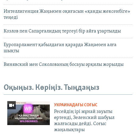
Интеллигенция Жаңаөзен оқиғасын «қанды жексенбіге»
теңеді
Козлов пен Сапарғалидың тергеуі бір айға ұзартылды
Еуропарламент қабылдаған қарарда Жаңаөзен алға
шықты
Винявский мен Соколованың босауы әрқилы жорылды
Оқыңыз. Көріңіз. Тыңдаңыз
УКРАИНАДАҒЫ СОҒЫС
Ресейдің ірі мұнай зауыты
өртенді, Зеленский шабуыл
жалғасады дейді. Соғыс
жаңалықтары