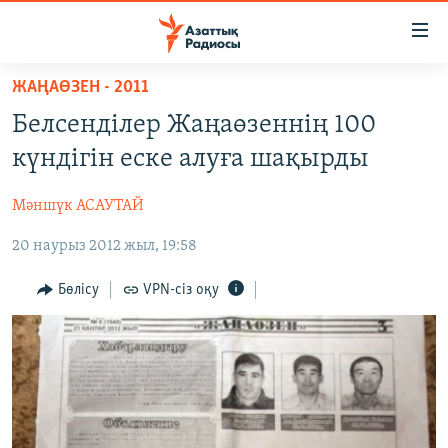
Accessibility
links
Skip
ЖАҢАӨЗЕН - 2011
to
ЖАҢАЛЫҚТАР
Белсенділер Жаңаөзеннің 100
main
САЯСАТ
content
күндігін еске алуға шақырды
AZATTYQTV
Skip
to
Мәншүк АСАУТАЙ
ҚАҢТАР ОҚИҒАСЫ
main
20 наурыз 2012 жыл, 19:58
АДАМ ҚҰҚЫҚТАРЫ
Navigation
Skip
ӘЛЕУМЕТ
Бөлісу
VPN-сіз оқу
to
ӘЛЕМ
Search
АРНАЙЫ ЖОБАЛАР
Русский