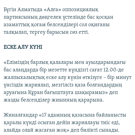
Бүгін Алматыда «Алға» оппозициялық
партиясының дөңгелек үстелінде бас қосқан
азаматтық қоғам белсенділері сол оқиғаны
талқылап, тергеу барысын сөз етті.
ЕСКЕ АЛУ КҮНІ
«Еліміздің барлық қалалары мен ауылдарындағы
бас алаңдарда бір мезетте күндізгі сағат 12.00-де
жалпыхалықтық еске алу күнін өткізуге – бір минут
үнсіздік жариялап, мезгілсіз қаза болғандардың
аруағына Құран бағыштауға шақырамыз» деп
жазды белсенділер жиынның қарарына.
Жиналғандар «17 адамның қазасына байланысты
қаралы күнді осыған дейін жариялауы тиіс еді,
алайда олай жасаған жоқ» деп билікті сынады.