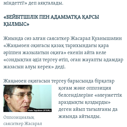
міндетті!» деп аяқталады.
«БЕЙБІТШІЛІК ПЕН АДАМЗАТҚА ҚАРСЫ
ҚЫЛМЫС»
Жиында сөз алған саясаткер Жасарал Қуанышәлин
«Жаңаөзен оқиғасы қазақ тарихындағы қара
әріппен жазылатын оқиға» екенін айта келе
«сондықтан әділ тергеу өтіп, оған жауапты адамдар
жазасын алуы керек» деді.
Жаңаөзен оқиғасын тергеу барысында бірқатар
қоғам және оппозиция
белсенділеріне «әлеуметтік
араздықты қоздырды»
деген айып тағылғаны да
жиында айтылды.
Оппозициялық
саясаткер Жасарал