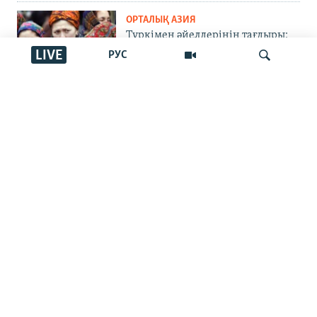
ОРТАЛЫҚ АЗИЯ
Түркімен әйелдерінің тағдыры:
өз елінде де, жат жерде де құқығы
LIVE
РУС
қорғалмаған
AZATTYQTV
Бір жарым жастағы баласын
İздеу
жалғыз бағып отырған әке
ЖАЗЫЛЫҢЫЗ
ЖАЛПЫ МӘЛІМЕТ
НЕГІЗГІ БӨЛІМДЕР