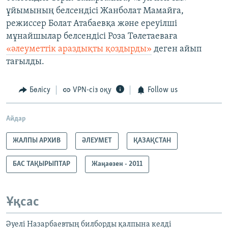
ұйымының белсендісі Жанболат Мамайға,
режиссер Болат Атабаевқа және ереуілші
мұнайшылар белсендісі Роза Төлетаеваға
«әлеуметтік араздықты қоздырды»
деген айып
тағылды.
Бөлісу
VPN-сіз оқу
Follow us
Айдар
ЖАЛПЫ АРХИВ
ӘЛЕУМЕТ
ҚАЗАҚСТАН
БАС ТАҚЫРЫПТАР
Жаңаөзен - 2011
Ұқсас
Әуелі Назарбаевтың билборды қалпына келді