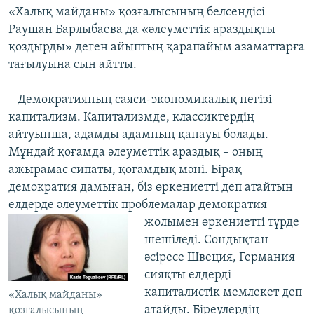
«Халық майданы» қозғалысының белсендісі
Раушан Барлыбаева да «әлеуметтік араздықты
қоздырды» деген айыптың қарапайым азаматтарға
тағылуына сын айтты.
– Демократияның саяси-экономикалық негізі –
капитализм. Капитализмде, классиктердің
айтуынша, адамды адамның қанауы болады.
Мұндай қоғамда әлеуметтік араздық – оның
ажырамас сипаты, қоғамдық мәні. Бірақ
демократия дамыған, біз өркениетті деп атайтын
елдерде әлеуметтік проблемалар демократия
жолымен өркениетті түрде
шешіледі. Сондықтан
әсіресе Швеция, Германия
сияқты елдерді
капиталистік мемлекет деп
«Халық майданы»
атайды. Біреулердің
қозғалысының