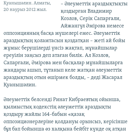
Қуанышәлин. Алматы,
– Әлеуметтік араздықтықты
20 наурыз 2012 жыл.
қоздырған Владимир
Козлов, Серік Сапарғали,
Айжангүл Әмірова немесе
оппозицияның басқа мүшелері емес. Әлеуметтік
араздықтың қоламтасын қоздатқан – жеті ай бойы
жұмыс берушілерді үнсіз жақтап, мұнайшылар
ереуілін заңсыз деп атаған билік. Ал Козлов,
Сапарғали, Әмірова мен басқалар мұнайшыларға
жандары ашып, тұтанып келе жатқан әлеуметтік
араздықтың отын өшірмек болды, – деді Жасарал
Қуанышәлин.
Әлеуметтік белсенді Ринат Кибраевтың ойынша,
қылмыстық кодекстің әлеуметтік араздықты
қоздыру жайлы 164-бабын «қазақ
оппозиционерлеріне қолдануы орынсыз, керісінше
бұл бап бойынша өз халқына бейбіт күнде оқ атқан