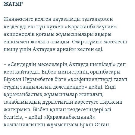
ЖАТЫР
Жаңаөзенге келген лауазымды тұлғалармен
кездесуді екі күн күткен «Қаражанбасмұнай»
акционерлік қоғамы жұмысшылары ақыры
ешкіммен жолыға алмады. Олар жұмыс мәселесін
шешу үшін Ақтаудан арнайы келген еді.
– «Сендердің мәселелерің Ақтауда шешіледі» деп
кері қайтарды. Еңбек министрінің орынбасары
Біржан Нұрымбетов бізге «коэфициенттерді талап
етудің заңдылығын дәлелдеңдер» дейді. Енді
қаражанбастық жұмысшылар жиналып,
талабымыздың дұрыстығын көрсетуге тырысып
жатырмыз. Бізбен қашан кездесетіндері әлі
белгісіз, – дейді «Қаражанбасмұнай»
компаниясының жұмысшысы Еркін Озған.