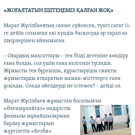
«ЖОҒАЛТАТЫН ЕШТЕҢЕМІЗ ҚАЛҒАН ЖОҚ»
Марат Жүсіпбаевтың сөзіне сүйенсек, түнгі сағат 11-
ге дейін созылған екі күндік басқосуда әр тарап өз
пікірлерінен айнымаған.
– Олардың мақсаттары – тек бізді дегеніне көндіру
ғана болды, сол үшін ғана келгенін түсіндік.
Жұмысты тек бұрғышы, құрастырушы сияқты
жұмыстарды атқаратын маман-жігіттерге ғана
ұсынды. Сонда әйелдерді не істемек? – дейді ол.
Марат Жүсіпбаев жұмыстан босатылған
«Өзенмұнайгаз» өндірістік
филиалы мұнайшыларына
барлау жұмыстарын
жүргізетін «Кезби»