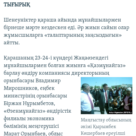
ТЫҒЫРЫҚ
Шенеуніктер қараша айында мұнайшылармен
бірнеше мәрте кездескен еді. Әр жиын сайын олар
жұмысшыларға «талаптарының заңсыздығын»
айтты.
Қарашаның 23-24-і күндері Жаңаөзендегі
мұнайшылармен болған жиынға «Қазмұнайгаз»
барлау өндіру компаниясы директорының
орынбасары
Владимир
Мирошников, еңбек
министрінің орынбасары
Біржан Нұрымбетов,
«Өзенмұнайгаз» өндірістік
филиалы экономика
Маңғыстау облысының
бөлімінің меңгерушісі
әкімі Қырымбек
Марат Орынбаев, облыс
Көшербаев ереуілші