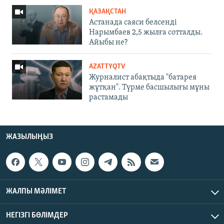
ҚАЗАҚСТАН
Астанада саяси белсенді
Нарымбаев 2,5 жылға сотталды.
Айыбы не?
AZATTYQTV
Журналист абақтыда "батарея
жұтқан". Түрме басшылығы мұны
растамады
ЖАЗЫЛЫҢЫЗ
ЖАЛПЫ МӘЛІМЕТ
НЕГІЗГІ БӨЛІМДЕР