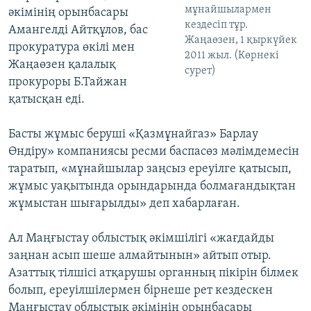
мұнайшылармен
әкімінің орынбасары
кездесіп тұр.
Амангелді Айтқұлов, бас
Жаңаөзен, 1 қыркүйек
прокуратура өкілі мен
2011 жыл. (Көрнекі
Жаңаөзен қалалық
сурет)
прокуроры Б.Тайжан
қатысқан еді.
Басты жұмыс беруші «Қазмұнайгаз» Барлау
Өндіру» компаниясы ресми баспасөз мәлімдемесін
таратып, «мұнайшылар заңсыз ереуілге қатысып,
жұмыс уақытында орындарында болмағандықтан
жұмыстан шығарылды» деп хабарлаған.
Ал Маңғыстау облыстық әкімшілігі «жағдайды
заңнан асып шеше алмайтынын» айтып отыр.
Азаттық тілшісі атқарушы органның пікірін білмек
болып, ереуілшілермен бірнеше рет кездескен
Маңғыстау облыстық әкімінің орынбасары