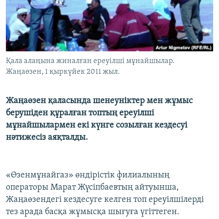
ЖАЗЫЛЫҢЫЗ
Басқа тілдерде
Қала алаңына жиналған ереуілші мұнайшылар.
Жаңаөзен, 1 қыркүйек 2011 жыл.
Жаңаөзен қаласында шенеуніктер мен жұмыс
берушіден құралған топтың ереуілші
мұнайшылармен екі күнге созылған кездесуі
нәтижесіз аяқталды.
«Өзенмұнайгаз» өндірістік филиалының
операторы Марат Жүсіпбаевтың айтуынша,
Жаңаөзендегі кездесуге келген топ ереуілшілерді
тез арада басқа жұмысқа шығуға үгіттеген.