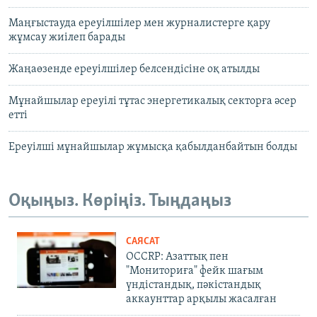
Маңғыстауда ереуілшілер мен журналистерге қару
жұмсау жиілеп барады
Жаңаөзенде ереуілшілер белсендісіне оқ атылды
Мұнайшылар ереуілі тұтас энергетикалық секторға әсер
етті
Ереуілші мұнайшылар жұмысқа қабылданбайтын болды
Оқыңыз. Көріңіз. Тыңдаңыз
САЯСАТ
OCCRP: Азаттық пен
"Мониториға" фейк шағым
үндістандық, пәкістандық
аккаунттар арқылы жасалған