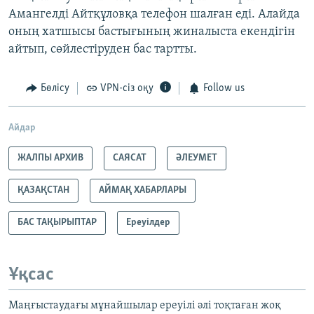
Амангелді Айтқұловқа телефон шалған еді. Алайда
оның хатшысы бастығының жиналыста екендігін
айтып, сөйлестіруден бас тартты.
Бөлісу
VPN-сіз оқу
Follow us
Айдар
ЖАЛПЫ АРХИВ
САЯСАТ
ӘЛЕУМЕТ
ҚАЗАҚСТАН
АЙМАҚ ХАБАРЛАРЫ
БАС ТАҚЫРЫПТАР
Ереуілдер
Ұқсас
Маңғыстаудағы мұнайшылар ереуілі әлі тоқтаған жоқ