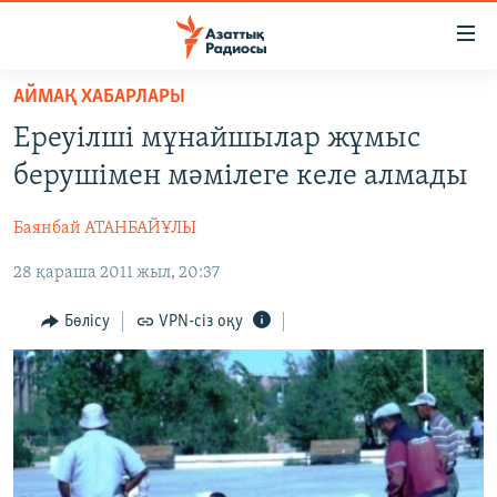
Accessibility
links
Skip
АЙМАҚ ХАБАРЛАРЫ
to
ЖАҢАЛЫҚТАР
Ереуілші мұнайшылар жұмыс
main
САЯСАТ
content
берушімен мәмілеге келе алмады
AZATTYQTV
Skip
to
Баянбай АТАНБАЙҰЛЫ
ҚАҢТАР ОҚИҒАСЫ
main
28 қараша 2011 жыл, 20:37
АДАМ ҚҰҚЫҚТАРЫ
Navigation
Skip
ӘЛЕУМЕТ
Бөлісу
VPN-сіз оқу
to
ӘЛЕМ
Search
АРНАЙЫ ЖОБАЛАР
Русский