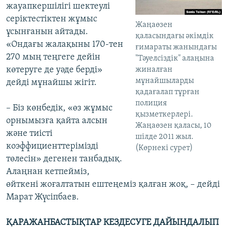
жауапкершілігі шектеулі
серіктестіктен жұмыс
Жаңаөзен
ұсынғанын айтады.
қаласындағы әкімдік
«Ондағы жалақыны 170-тен
ғимараты жанындағы
270 мың теңгеге дейін
"Тәуелсіздік" алаңына
көтеруге де уәде берді»
жиналған
мұнайшыларды
дейді мұнайшы жігіт.
қадағалап тұрған
полиция
– Біз көнбедік, «өз жұмыс
қызметкерлері.
орнымызға қайта алсын
Жаңаөзен қаласы, 10
және тиісті
шілде 2011 жыл.
коэффициенттерімізді
(Көрнекі сурет)
төлесін» дегенен танбадық.
Алаңнан кетпейміз,
өйткені жоғалтатын ештеңеміз қалған жоқ, – дейді
Марат Жүсіпбаев.
ҚАРАЖАНБАСТЫҚТАР КЕЗДЕСУГЕ ДАЙЫНДАЛЫП