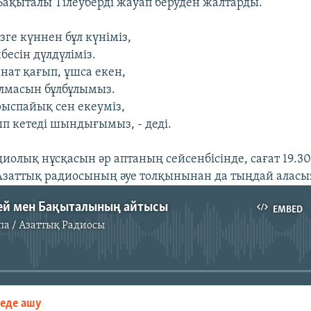
 Бақыталы Тілеуберді жауап беруден жалтарды.
зге күннен бұл күніміз,
бесін дүлдүліміз.
нат қағып, ұшса екен,
лмасын бұлбұлымыз.
рыспайық сен екеуміз,
п кетеді шындығымыз, - деді.
иолық нұсқасын әр аптаның сейсенбісінде, сағат 19.3
заттық радиосының әуе толқынынан да тыңдай аласы
ей мен Бақыталының айтысы
EMBED
па / Азаттық Радиосы
No media source currently available
зеде ашу
EMBED