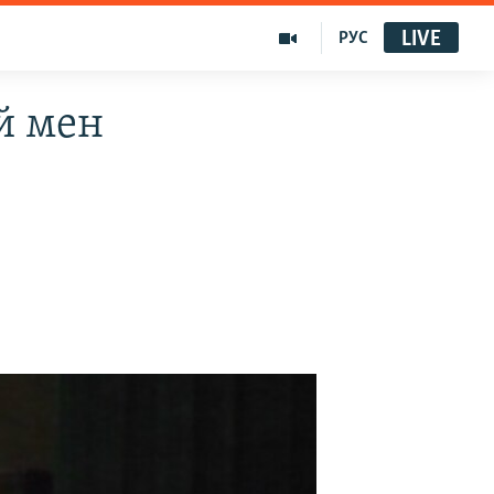
LIVE
РУС
й мен