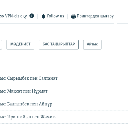
VPN-сіз оқу
Follow us
Принтерден шығару
МӘДЕНИЕТ
БАС ТАҚЫРЫПТАР
Айтыс
ыс: Сырымбек пен Салтанат
ыс: Мақсат пен Нұрмат
ыс: Балғынбек пен Айнұр
тыс: Иранғайып пен Жәмиға