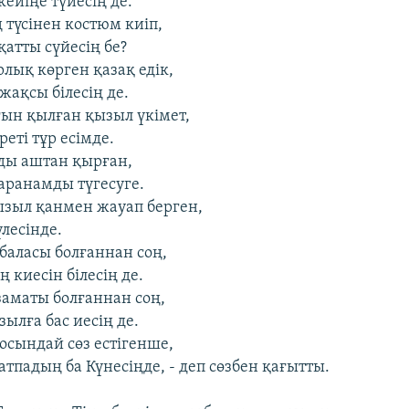
ейіңе түйесің де.
түсінен костюм киіп,
қатты сүйесің бе?
лық көрген қазақ едік,
жақсы білесің де.
ын қылған қызыл үкімет,
реті тұр есімде.
ды аштан қырған,
ранамды түгесуге.
қызыл қанмен жауап берген,
лесінде.
 баласы болғаннан соң,
 киесін білесің де.
заматы болғаннан соң,
ылға бас иесің де.
 осындай сөз естігенше,
тпадың ба Күнесіңде, - деп сөзбен қағытты.