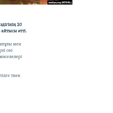
здігінің 20
айтысы өтті.
Кәпұлы мен
ні сөз
мәселелері
тілге тиек