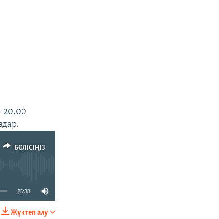
0-20.00
здар.
БӨЛІСІҢІЗ
25:38
Жүктеп алу
БӨЛІСІҢІЗ