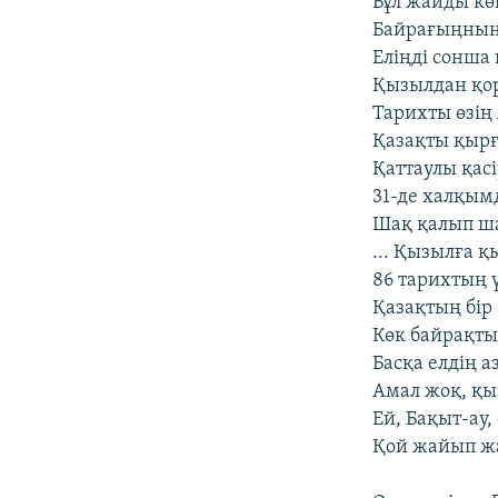
Бұл жайды көк
Байрағыңның 
Еліңді сонша 
Қызылдан қор
Тарихты өзің 
Қазақты қырғ
Қаттаулы қасі
31-де халқым
Шақ қалып ша
... Қызылға 
86 тарихтың ү
Қазақтың бір
Көк байрақтың
Басқа елдің а
Амал жоқ, қыз
Ей, Бақыт-ау,
Қой жайып жа