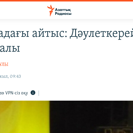
адағы айтыс: Дәулеткере
талы
ҰЛЫ
жыл, 09:43
VPN-сіз оқу