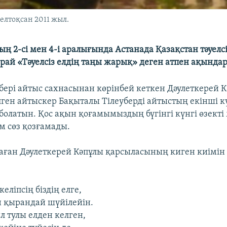
елтоқсан 2011 жыл.
 2-сі мен 4-і аралығында Астанада Қазақстан тәуелсі
ай «Тәуелсіз елдің таңы жарық» деген атпен ақындар 
бері айтыс сахнасынан көрінбей кеткен Дәулеткерей 
ген айтыскер Бақыталы Тілеуберді айтыстың екінші кү
болатын. Қос ақын қоғамымыздың бүгінгі күнгі өзекті 
м сөз қозғамады.
аған Дәулеткерей Кәпұлы қарсыласының киген киімін 
еліпсің біздің елге,
 қырандай шүйілейін.
л тулы елден келген,