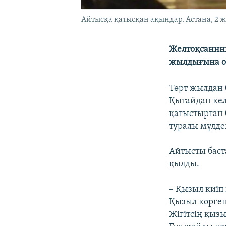
Айтысқа қатысқан ақындар. Астана, 2 ж
Желтоқсаннның
жылдығына ор
Төрт жылдан 
Қытайдан кел
қағыстырған 
туралы мүлде
Айтысты баст
қылды.
– Қызыл киіп к
Қызыл көрген
Жігітсің қызы