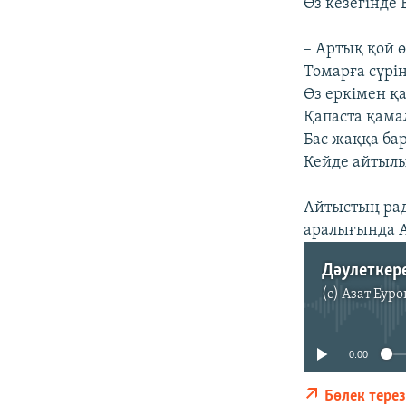
Өз кезегінде
– Артық қой ө
Томарға сүрін
Өз еркімен қа
Қапаста қама
Бас жаққа ба
Кейде айтылы
Айтыстың рад
аралығында А
Дәулеткер
(c)
Азат Еуро
0:00
Бөлек тере