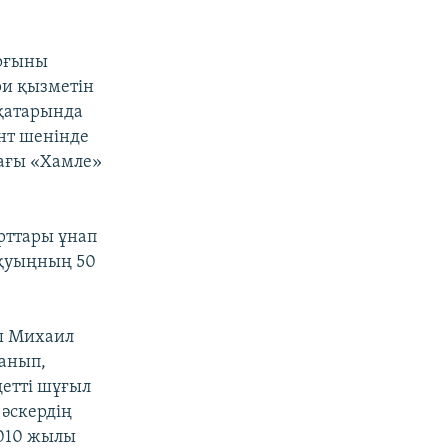
ұрғыны
и қызметін
 қатарында
нт шенінде
дағы «Хамле»
рттары ұнап
 оқуыңның 50
ы Михаил
данып,
детті шұғыл
 әскердің
2010 жылы