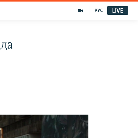
LIVE
РУС
лда