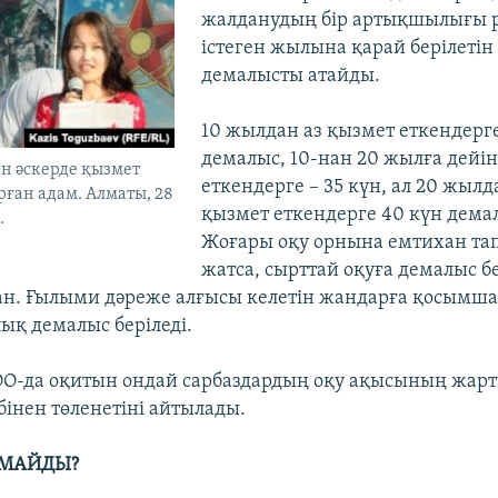
жалданудың бір артықшылығы р
істеген жылына қарай берілетін
демалысты атайды.
10 жылдан аз қызмет еткендерге
демалыс, 10-нан 20 жылға дейі
н әскерде қызмет
еткендерге – 35 күн, ал 20 жылд
ұрған адам. Алматы, 28
қызмет еткендерге 40 күн демал
.
Жоғары оқу орнына емтихан тап
жатса, сырттай оқуға демалыс б
н. Ғылыми дәреже алғысы келетін жандарға қосымш
қ демалыс беріледі.
ОО-да оқитын ондай сарбаздардың оқу ақысының жар
бінен төленетіні айтылады.
ЛМАЙДЫ?