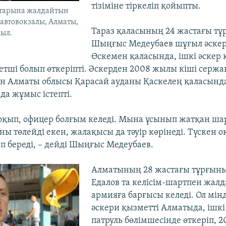
тізіміне тіркеліп қойыпты.
атарына жалдайтын
 автовокзалы, Алматы,
Тараз қаласының 24 жастағы т
жыл.
Шыңғыс Медеубаев шұғыл әскер
Өскемен қаласында, ішкі әскер
тші болып өткеріпті. Әскерден 2008 жылы кіші сержа
ін Алматы облысы Қарасай ауданы Қаскелең қаласын
а жұмыс істепті.
 оқып, офицер болғым келеді. Мына ұсынып жатқан ша
ны төлейді екен, жалақысы да тәуір көрінеді. Түскен
п береді, – дейді Шыңғыс Медеубаев.
Алматының 28 жастағы тұрғын
Едалов та келісім-шартпен жал
армияға барғысы келеді. Ол мін
әскери қызметті Алматыда, ішкі
патруль бөлімшесінде өткеріп, 