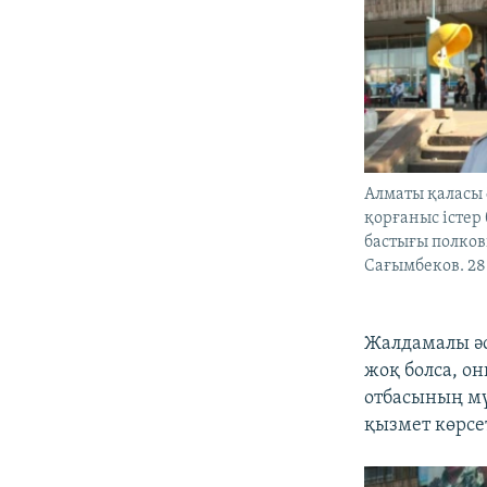
Алматы қаласы 
қорғаныс істе
бастығы полко
Сағымбеков. 28
Жалдамалы әс
жоқ болса, о
отбасының м
қызмет көрсет