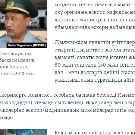
міндетін өтеген немесе азамат
оқу орнының әскери кафедрасы
қорғаныс министрлігінің арнай
ұйымдарында әскери дайындықта
Жылжымалы пункттің үгітшілер
отырған қызметкер әскери атағ
Әуезов ауданы
қызметі, санаты және істеген 
р басқармасының
80 мың теңгеден 150 мың теңгег
вник Аманжол
дан 1 мың долларға дейін) жал
 тамыз 2013 жыл.
уақытылы алып тұратынын айта
керилерге мемлекет есебінен баспана беріледі.Қызме
ны жалдаудың өтемақысы төленеді. Әскерилер мен ола
үшелеріне әскери-медициналық мекемелерде тегін м
іледі.
Келісім-шарт негізінде әскери 