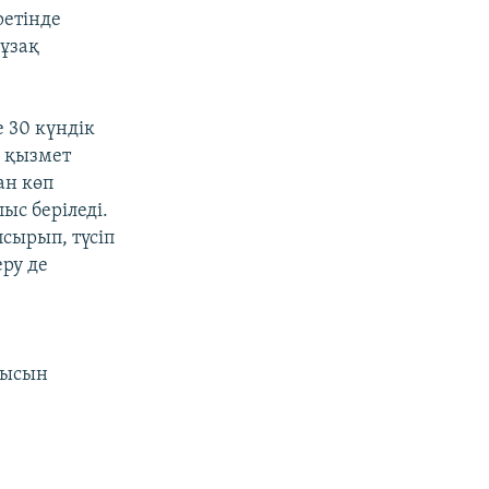
етінде
 ұзақ
 30 күндік
н қызмет
ан көп
ыс беріледі.
сырып, түсіп
еру де
а
тысын