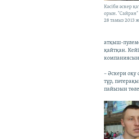
Кәсіби әскер қ
орын. "Сайран"
28 тамыз 2013 
атқыш-пулеме
қайтқан. Кей
компаниясынд
– Әскери оқу
тұр, пәтерақы
пайызын төле