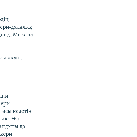
рдің
кери-далалық
дейді Михаил
ай оқып,
ығы
кери
ғысы келетін
иіс. Өзі
мандығы да
скери