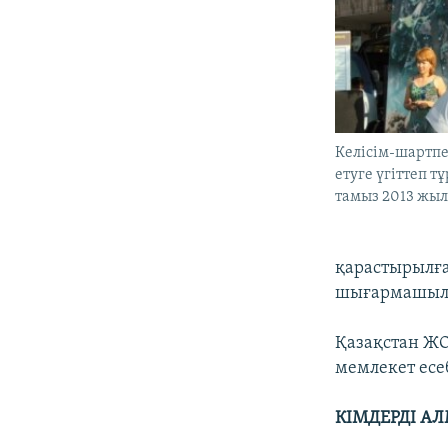
Келісім-шартпе
етуге үгіттеп т
тамыз 2013 жыл
қарастырылға
шығармашылы
Қазақстан Ж
мемлекет есе
КІМДЕРДІ А