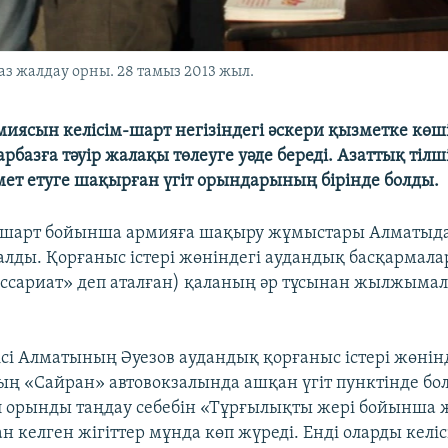
з жалдау орны. 28 тамыз 2013 жыл.
миясын келісім-шарт негізіндегі әскери қызметке көш
базға тәуір жалақы төлеуге уәде береді. Азаттық тілші
ет етуге шақырған үгіт орындарының бірінде болды.
 шарт бойынша армияға шақыру жұмыстары Алматыд
алды. Қорғаныс істері жөніндегі аудандық басқармала
ссариат» деп аталған) қаланың әр тұсынан жылжымал
ісі Алматының Әуезов аудандық қорғаныс істері жөнін
ң «Сайран» автовокзалында ашқан үгіт пунктінде бо
 орынды таңдау себебін «Тұрғылықты жері бойынша 
н келген жігіттер мұнда көп жүреді. Енді оларды келі