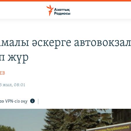
малы әскерге автовокза
еп жүр
ЕВ
3 жыл, 08:01
VPN-сіз оқу