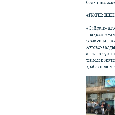
бойынша әске
«ПӘТЕР, ШЕН
«Сайран» авт
шыққан музык
жолаушы шақы
Автовокзалды
аясына тұрып
тізімдеп жаты
қолбасшысы 