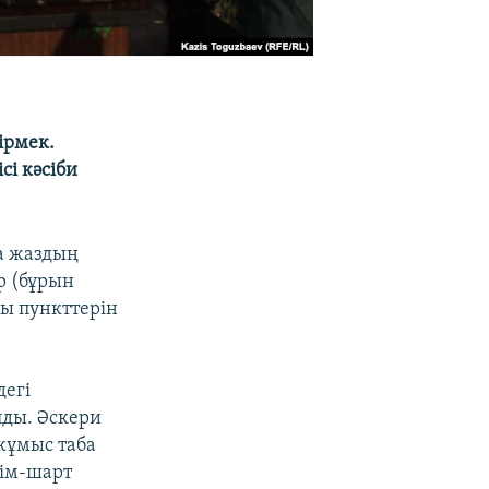
ірмек.
сі кәсіби
а жаздың
р (бұрын
ы пункттерін
дегі
лды. Әскери
жұмыс таба
сім-шарт