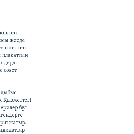
ткіштен
 осы жерде
сып кеткен.
н плакаттың
ендерді
е совет
 дыбыс
. Қызметтегі
ерилер бұл
лгендерге
ріп жатыр.
андидаттар