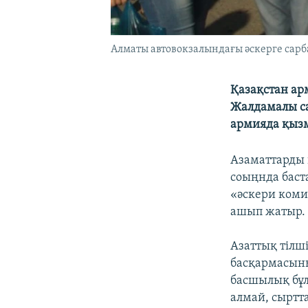
Алматы автовокзалындағы әскерге сарба
Қазақстан ар
Жалдамалы сар
армияда қызм
Азаматтарды
соыңнда баст
«әскери коми
ашып жатыр.
Азаттық тілш
басқармасыны
басшылық бұл
алмай, сыртта