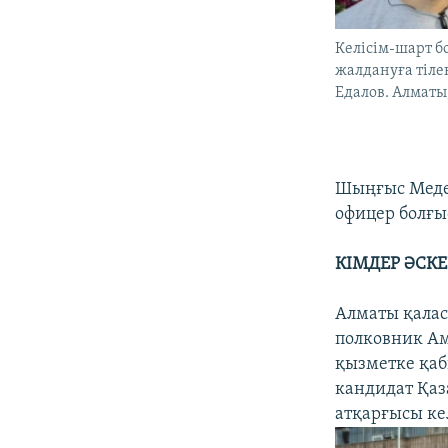
Келісім-шарт 
жалдануға тіле
Едалов. Алматы
Шыңғыс Медеу
офицер болғы
КІМДЕР
ӘСКЕ
Алматы қалас
полковник Ам
қызметке қаб
кандидат Қаз
атқарғысы ке