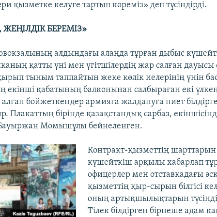
ри қызметке келуге тартып көреміз» деп түсіндірді.
, ЖЕҢІЛДІК БЕРЕМІЗ»
овокзалының алдындағы алаңда тұрған дыбыс күшей
аның қатты үні мен үгітшілердің жар салған дауысы
рып тыным таппайтын жеке көлік иелерінің үнін ба
ң екінші қабатының балконынан салбыраған екі үлке
 алған бойжеткендер армияға жалдануға ниет білдірг
р. Плакаттың бірінде қазақстандық сарбаз, екіншісінд
Бауыржан Момышұлы бейнеленген.
Контракт-қызметтің шарттарын
күшейткіш арқылы хабарлап тұр
офицерлер мен отставкадағы әск
қызметтің қыр-сырын білгісі ке
оның артықшылықтарын түсінді
Тілек білдірген бірнеше адам к