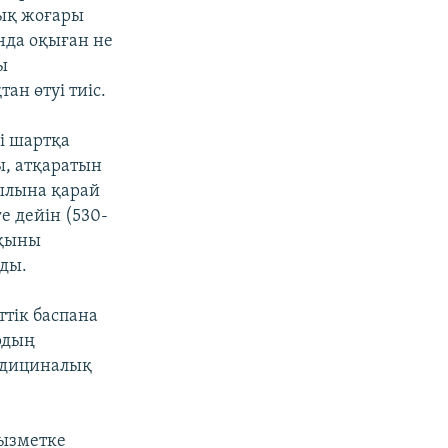
тық жоғары
нда оқыған не
ы
н өтуі тиіс.
і шартқа
ы, атқаратын
жылына қарай
е дейін (530-
ақыны
ды.
ттік баспана
рдың
едициналық
қызметке