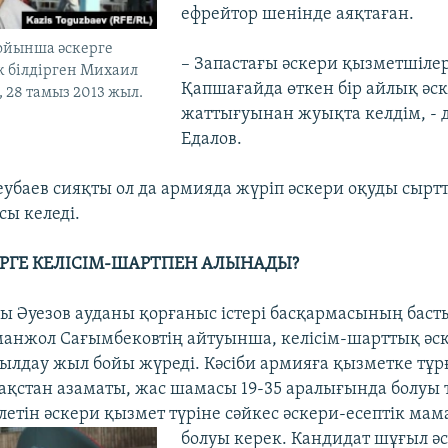
ефрейтор шенінде аяқтаған.
бойынша әскерге
– Запастағы әскери қызметшіле
к білдірген Михаил
Қапшағайда өткен бір айлық әс
, 28 тамыз 2013 жыл.
жаттығуынан жуықта келдім, - 
Едалов.
баев сияқты ол да армияда жүріп әскери оқуды сыртт
сы келеді.
РГЕ
КЕЛІСІМ-ШАРТПЕН АЛЫНАДЫ?
ы Әуезов ауданы қорғаныс істері басқармасының баст
анжол Сағымбековтің айтуынша, келісім-шарттық әс
ылдау жыл бойы жүреді. Кәсіби армияға қызметке тұр
ақстан азаматы, жас шамасы 19-35 аралығында болуы т
летін әскери қызмет түріне сәйкес әскери-есептік ма
болуы керек. Кандидат шұғыл ә