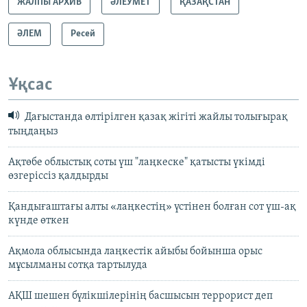
ЖАЛПЫ АРХИВ
ӘЛЕУМЕТ
ҚАЗАҚСТАН
ӘЛЕМ
Ресей
Ұқсас
Дағыстанда өлтірілген қазақ жігіті жайлы толығырақ
тыңдаңыз
Ақтөбе облыстық соты үш "лаңкеске" қатысты үкімді
өзгеріссіз қалдырды
Қандығаштағы алты «лаңкестің» үстінен болған сот үш-ақ
күнде өткен
Ақмола облысында лаңкестік айыбы бойынша орыс
мұсылманы сотқа тартылуда
АҚШ шешен бүлікшілерінің басшысын террорист деп