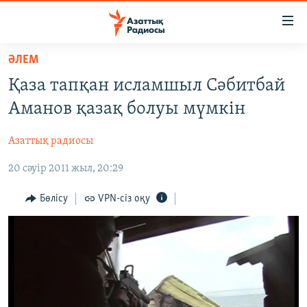
Accessibility
links
Skip
ӘЛЕМ
to
ЖАҢАЛЫҚТАР
Қаза тапқан исламшыл Сәбитбай
main
САЯСАТ
content
Аманов қазақ болуы мүмкін
AZATTYQTV
Skip
to
Азаттық радиосы
ҚАҢТАР ОҚИҒАСЫ
main
20 сәуір 2011 жыл, 20:29
АДАМ ҚҰҚЫҚТАРЫ
Navigation
Skip
ӘЛЕУМЕТ
Бөлісу
VPN-сіз оқу
to
ӘЛЕМ
Search
АРНАЙЫ ЖОБАЛАР
Русский