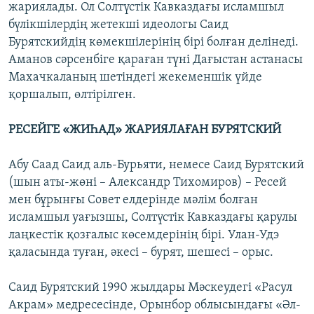
жариялады. Ол Солтүстік Кавказдағы исламшыл
бүлікшілердің жетекші идеологы Саид
Бурятскийдің көмекшілерінің бірі болған делінеді.
Аманов сәрсенбіге қараған түні Дағыстан астанасы
Махачкаланың шетіндегі жекеменшік үйде
қоршалып, өлтірілген.
РЕСЕЙГЕ «ЖИҺАД» ЖАРИЯЛАҒАН БУРЯТСКИЙ
Абу Саад Саид аль-Бурьяти, немесе Саид Бурятский
(шын аты-жөні – Александр Тихомиров) – Ресей
мен бұрынғы Совет елдерінде мәлім болған
исламшыл уағызшы, Солтүстік Кавказдағы қарулы
лаңкестік қозғалыс көсемдерінің бірі. Улан-Удэ
қаласында туған, әкесі – бурят, шешесі – орыс.
Саид Бурятский 1990 жылдары Мәскеудегі «Расул
Акрам» медресесінде, Орынбор облысындағы «Әл-