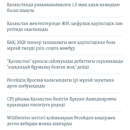
Қазақстанда рақымшылықпен 1,5 мың адам қамаудан
босап шықты
Қазақстан мектептерінде ЖИ, цифрлық қауіпсіздік пән
ретінде оқытылады
БАҚ: КҚК танкер тапшылығы мен қауіпсіздікке бола
мұнай тиеуді үзіп-созуға мәжбүр
"Қазақстан" арнасы сайлауалды дебаттағы сауалнамада
"ешқандай бұрмалау болған жоқ" дейді
Ресейдің Ярослав қаласындағы ірі мұнай зауытына
дрон шабуылдады
CPJ ұйымы Қазақстан билігін Лұқпан Ахмедияровты
қудалауды тоқтатуға үндеді
Wildberries негізгі қоймаларын Ресейден көшірмек
деген хабарды жоққа шығарды