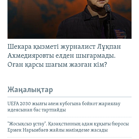
Шекара қызметі журналист Лұқпан
Ахмедияровты елден шығармады.
Оған қарсы шағым жазған кім?
Жаңалықтар
UEFA 2030 жылғы әлем кубогына бойкот жариялау
идеясынан бас тартпайды
"Жосықсыз ұстау". Қазақстанның адам құқығы бюросы
Ермек Нарымбаев жайлы мәлімдеме жасады