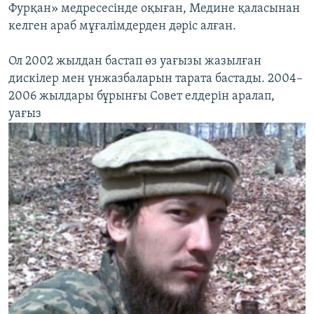
Фурқан» медресесінде оқыған, Медине қаласынан
келген араб мұғалімдерден дәріс алған.
Ол 2002 жылдан бастап өз уағызы жазылған
дискілер мен үнжазбаларын тарата бастады. 2004–
2006 жылдары бұрынғы Совет елдерін аралап,
уағыз