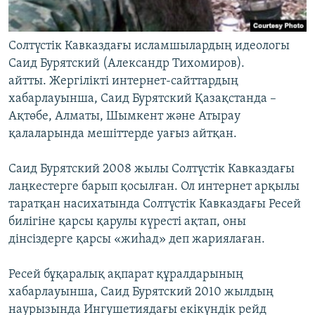
Солтүстік Кавказдағы исламшылардың идеологы
Саид Бурятский (Александр Тихомиров).
айтты. Жергілікті интернет-сайттардың
хабарлауынша, Саид Бурятский Қазақстанда –
Ақтөбе, Алматы, Шымкент және Атырау
қалаларында мешіттерде уағыз айтқан.
Саид Бурятский 2008 жылы Солтүстік Кавказдағы
лаңкестерге барып қосылған. Ол интернет арқылы
таратқан насихатында Солтүстік Кавказдағы Ресей
билігіне қарсы қарулы күресті ақтап, оны
дінсіздерге қарсы «жиһад» деп жариялаған.
Ресей бұқаралық ақпарат құралдарының
хабарлауынша, Саид Бурятский 2010 жылдың
наурызында Ингушетиядағы екікүндік рейд