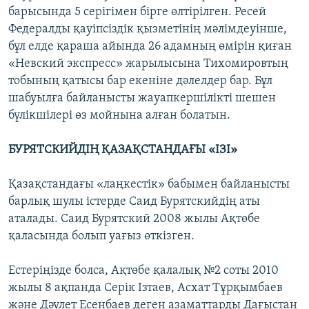
барысында 5 серігімен бірге өлтірілген. Ресей
Федералды қауіпсіздік қызметінің мәлімдеуінше,
бұл елде қараша айында 26 адамның өмірін қиған
«Невский экспресс» жарылысына Тихомировтың
тобының қатысы бар екеніне дәлелдер бар. Бұл
шабуылға байланысты жауапкершілікті шешен
бүлікшілері өз мойнына алған болатын.
БУРЯТСКИЙДІҢ ҚАЗАҚСТАНДАҒЫ «ІЗІ»
Қазақстандағы «лаңкестік» бабымен байланысты
барлық шулы істерде Саид Бурятскийдің аты
аталады. Саид Бурятский 2008 жылы Ақтөбе
қаласында болып уағыз өткізген.
Естеріңізде болса, Ақтөбе қалалық №2 соты 2010
жылы 8 ақпанда Серік Ізтаев, Асхат Тұрқымбаев
және Дәулет Есенбаев деген азаматтарды Дағыстан