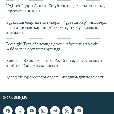
"Әділ сөз" қоры Динара Егеубаеваға қатысты істі ашық
тергеуге шақырды
Түркістан өңірінде әйелдерді – "ұрғашылар", әншілерді
– "шайтанның жаршысы" деген тұрғын ұсталып, іс
қозғалды
Ресейдің Тула облысында дрон шабуылынан кейін
Wildberries орталығы өртенді
Киев пен Киев облысында Ресейдің әуе шабуылынан
кемінде 17 адам қаза тапқан
Қазақ кинорежиссері Ардақ Әмірқұлов дүниеден өтті
ЖАЗЫЛЫҢЫЗ