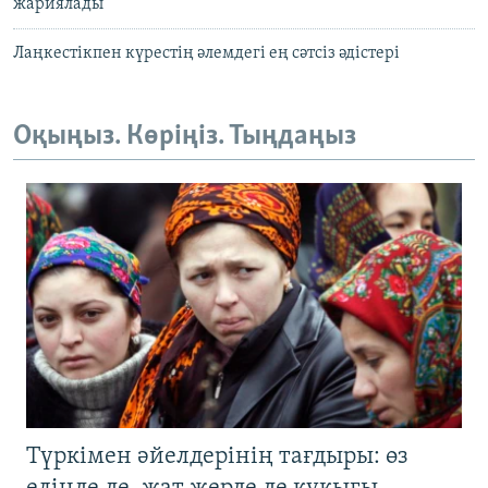
жариялады
Лаңкестікпен күрестің әлемдегі ең сәтсіз әдістері
Оқыңыз. Көріңіз. Тыңдаңыз
Түркімен әйелдерінің тағдыры: өз