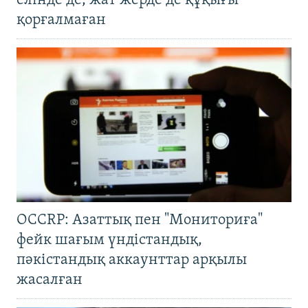
елінде де, жат жерде де құқығы
қорғалмаған
OCCRP: Азаттық пен "Мониториға"
фейк шағым үндістандық,
пәкістандық аккаунттар арқылы
жасалған