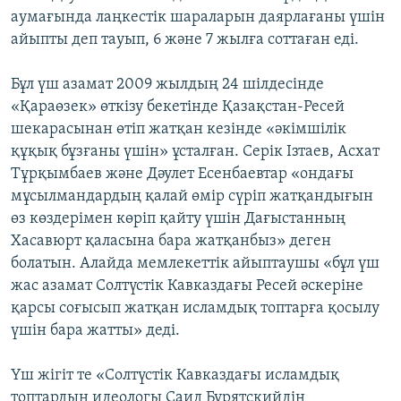
аумағында лаңкестік шараларын даярлағаны үшін
айыпты деп тауып, 6 және 7 жылға соттаған еді.
Бұл үш азамат 2009 жылдың 24 шілдесінде
«Қараөзек» өткізу бекетінде Қазақстан-Ресей
шекарасынан өтіп жатқан кезінде «әкімшілік
құқық бұзғаны үшін» ұсталған. Серік Ізтаев, Асхат
Тұрқымбаев және Дәулет Есенбаевтар «ондағы
мұсылмандардың қалай өмір сүріп жатқандығын
өз көздерімен көріп қайту үшін Дағыстанның
Хасавюрт қаласына бара жатқанбыз» деген
болатын. Алайда мемлекеттік айыптаушы «бұл үш
жас азамат Солтүстік Кавказдағы Ресей әскеріне
қарсы соғысып жатқан исламдық топтарға қосылу
үшін бара жатты» деді.
Үш жігіт те «Солтүстік Кавказдағы исламдық
топтардың идеологы Саид Бурятскийдің