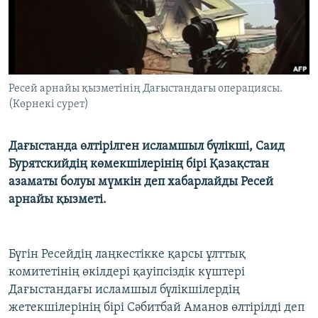
ЖАЗЫЛЫҢЫЗ
Басқа тілдерде
Ресей арнайы қызметінің Дағыстандағы операциясы.
(Көрнекі сурет)
Дағыстанда өлтірілген исламшыл бүлікші, Саид
Бурятскийдің көмекшілерінің бірі Қазақстан
азаматы болуы мүмкін деп хабарлайды Ресей
арнайы қызметі.
Бүгін Ресейдің лаңкестікке қарсы ұлттық
комитетінің өкілдері қауіпсіздік күштері
Дағыстандағы исламшыл бүлікшілердің
жетекшілерінің бірі Сәбитбай Аманов өлтірілді деп