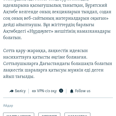
идеяларына қызығушылық танытқан, Бурятский
Ақтөбе келгенде оның лекцияларын тыңдап, содан
соң оның веб-сайтының материалдарын оқыған»
дейді айыптаушы. Бұл жігіттердің барлығы
Ақтөбедегі «Нұрдәулет» мешітінің намазханадары
болатын.
Сотта қару-жараққа, лаңкестік идеясын
насихаттауға қатысты әңгіме болмаған.
Сотталушыларға Дағыстандағы болашақта болатын
лаңкестік шараларға қатысуы мүмкін еді деген
айып тағылды.
Бөлісу
VPN-сіз оқу
Follow us
Айдар