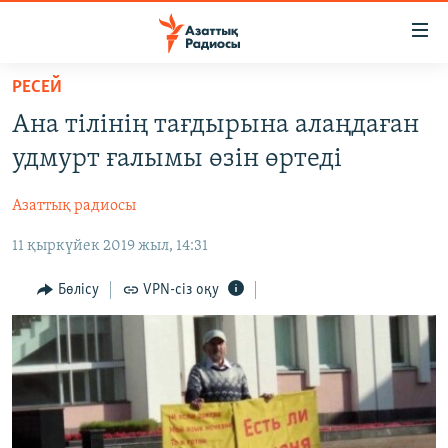
Accessibility
links
Skip
РЕСЕЙ
to
ЖАҢАЛЫҚТАР
Ана тілінің тағдырына алаңдаған
main
САЯСАТ
content
удмурт ғалымы өзін өртеді
AZATTYQTV
Skip
to
Азаттық радиосы
ҚАҢТАР ОҚИҒАСЫ
main
11 қыркүйек 2019 жыл, 14:31
АДАМ ҚҰҚЫҚТАРЫ
Navigation
Skip
ӘЛЕУМЕТ
Бөлісу
VPN-сіз оқу
to
ӘЛЕМ
Search
АРНАЙЫ ЖОБАЛАР
Русский