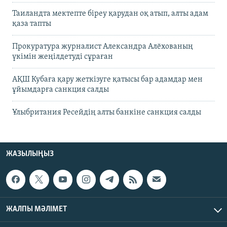
Таиландта мектепте біреу қарудан оқ атып, алты адам
қаза тапты
Прокуратура журналист Александра Алёхованың
үкімін жеңілдетуді сұраған
АҚШ Кубаға қару жеткізуге қатысы бар адамдар мен
ұйымдарға санкция салды
Ұлыбритания Ресейдің алты банкіне санкция салды
ЖАЗЫЛЫҢЫЗ
ЖАЛПЫ МӘЛІМЕТ