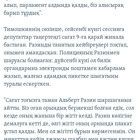
алып, парламент алдында қалды, біз алысырақ
барып тұрдық".
Тимошкиннің сөзінше, сейсенбі күнгі сессияға
депутаттар таңертеңгі сағат 9-ға қарай жинала
бастаған. Разинды танитын кейбіреулері тоқтап,
онымен амандасқан. Полицияның Разинмен
шаруасы болмаған: дүйсенбі күні ол билік
органдарына электронды поштамен хабарлама
жазып, жалғыз адамдық пикетке шығатыны
туралы ескерткен.
"Сағат тоғызға таман Альберт Разин шаршағанын
айтты. Біз оған орындық бермекші болған едік, сол
кезде оның жанына бір жігіт келді. Разин көлігіне
демалуға кетті де, әлгі жігіт оның орнында плакат
ұстап қалды. Мен ол жігітті бұрын көрмегенмін. Он
минуттан кейін джинсы шалбар мен кәстөм киген