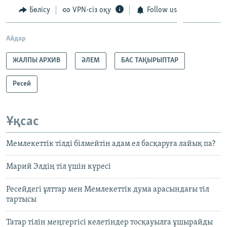
Бөлісу
VPN-сіз оқу
Follow us
Айдар
ЖАЛПЫ АРХИВ
ӘЛЕМ
БАС ТАҚЫРЫПТАР
Ресей
Ұқсас
Мемлекеттік тілді білмейтін адам ел басқаруға лайық па?
Марий Элдің тіл үшін күресі
Ресейдегі ұлттар мен Мемлекеттік дума арасындағы тіл
тартысы
Татар тілін меңгергісі келетіндер тосқауылға ұшырайды