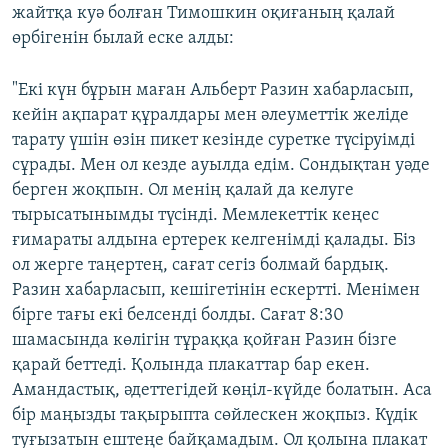
жайтқа куә болған Тимошкин оқиғаның қалай
өрбігенін былай еске алды:
"Екі күн бұрын маған Альберт Разин хабарласып,
кейін ақпарат құралдары мен әлеуметтік желіде
тарату үшін өзін пикет кезінде суретке түсіруімді
сұрады. Мен ол кезде ауылда едім. Сондықтан уәде
берген жоқпын. Ол менің қалай да келуге
тырысатынымды түсінді. Мемлекеттік кеңес
ғимараты алдына ертерек келгенімді қалады. Біз
ол жерге таңертең, сағат сегіз болмай бардық.
Разин хабарласып, кешігетінін ескертті. Менімен
бірге тағы екі белсенді болды. Сағат 8:30
шамасында көлігін тұраққа қойған Разин бізге
қарай беттеді. Қолында плакаттар бар екен.
Амандастық, әдеттегідей көңіл-күйде болатын. Аса
бір маңызды тақырыпта сөйлескен жоқпыз. Күдік
туғызатын ештеңе байқамадым. Ол қолына плакат