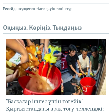
Ресейде жүздеген тілге қауіп төніп тұр
Оқыңыз. Көріңіз. Тыңдаңыз
"Басқалар ішпес үшін төгейік".
Қырғызстандағы арақ төгу челленджі: