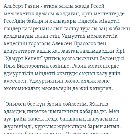
Альберт Разин - өткен жылы жазда Ресей
мемлекеттік думасы жолдаған, орта мектептерде
Ресейдің байырғы халықтары тілдерін міндетті
пәндер қатарынан алып тастау туралы заң жобасын
қолдамауды талап етіп, Удмуртия мемлекеттік
кеңесінің төрағасы Алексей Прасолов пен
депутаттарға ашық хат жазған ғалымдардың бірі.
"Удмурт Кенеш" ұлттық қозғалысының белсендісі
Илья Викторовтың сөзінше, Разин мектептерде
удмурт тілін міндетті оқытуды сақтап қалу үшін
күрескен, Удмуртияның экологиялық және
экономикалық мәселелерін де жиі көтерген.
"Онымен бес күн бұрын сөйлестім. Жалғыз
адамдық пикетке шығатынын хабарлады. Мен
ауа-райы жақсы кезде бақшаның шаруасымен
жүргенімді, құрылыс жұмыстары барын айтып,