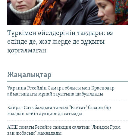
Түркімен әйелдерінің тағдыры: өз
елінде де, жат жерде де құқығы
қорғалмаған
Жаңалықтар
Украина Ресейдің Самара облысы мен Краснодар
аймағындағы мұнай зауытына шабуылдады
Қайрат Сатыбалдыға тиесілі "Байсат" базары бір
жылдан кейін аукционда сатылды
АҚШ сенаты Ресейге санкция салатын "Линдси Грэм
заң жобасын" мақұлдады