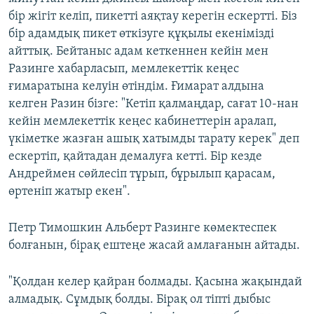
бір жігіт келіп, пикетті аяқтау керегін ескертті. Біз
бір адамдық пикет өткізуге құқылы екенімізді
айттық. Бейтаныс адам кеткеннен кейін мен
Разинге хабарласып, мемлекеттік кеңес
ғимаратына келуін өтіндім. Ғимарат алдына
келген Разин бізге: "Кетіп қалмаңдар, сағат 10-нан
кейін мемлекеттік кеңес кабинеттерін аралап,
үкіметке жазған ашық хатымды тарату керек" деп
ескертіп, қайтадан демалуға кетті. Бір кезде
Андреймен сөйлесіп тұрып, бұрылып қарасам,
өртеніп жатыр екен".
Петр Тимошкин Альберт Разинге көмектеспек
болғанын, бірақ ештеңе жасай амлағанын айтады.
"Қолдан келер қайран болмады. Қасына жақындай
алмадық. Сұмдық болды. Бірақ ол тіпті дыбыс