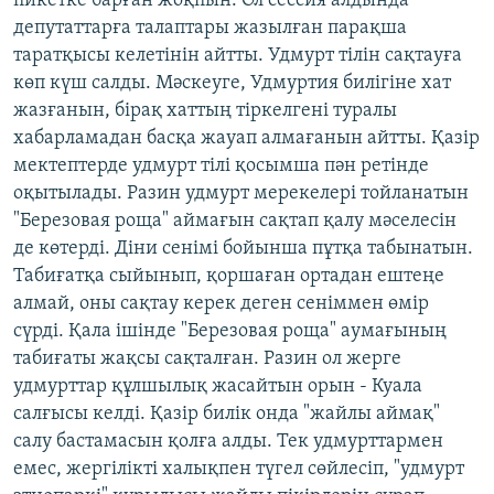
пикетке барған жоқпын. Ол сессия алдында
депутаттарға талаптары жазылған парақша
таратқысы келетінін айтты. Удмурт тілін сақтауға
көп күш салды. Мәскеуге, Удмуртия билігіне хат
жазғанын, бірақ хаттың тіркелгені туралы
хабарламадан басқа жауап алмағанын айтты. Қазір
мектептерде удмурт тілі қосымша пән ретінде
оқытылады. Разин удмурт мерекелері тойланатын
"Березовая роща" аймағын сақтап қалу мәселесін
де көтерді. Діни сенімі бойынша пұтқа табынатын.
Табиғатқа сыйынып, қоршаған ортадан ештеңе
алмай, оны сақтау керек деген сеніммен өмір
сүрді. Қала ішінде "Березовая роща" аумағының
табиғаты жақсы сақталған. Разин ол жерге
удмурттар құлшылық жасайтын орын - Куала
салғысы келді. Қазір билік онда "жайлы аймақ"
салу бастамасын қолға алды. Тек удмурттармен
емес, жергілікті халықпен түгел сөйлесіп, "удмурт