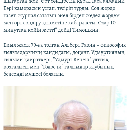
шығарған жоқ. Өрт сөндіретін құрал таба алмадық.
Бәрі камерасын ұстап, түсіріп тұрды. Сол жерде
газет, журнал сататын әйел бірден жедел жәрдем
мен өрт сөндіру қызметіне хабарласты. Олар 10
минуттан кейін жетті" дейді Тимошкин.
Биыл жасы 79-ға толған Альберт Разин – философия
ғылымдарының кандидаты, доцент, Удмуртияның
ғылыми қайраткері, "Удмурт Кенеш" ұлттық
қозғалысы мен "Тодосчи" ғалымдар клубының
белсенді мүшесі болатын.