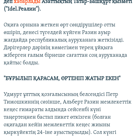
деп
хабарлады
Азаттықтың Татар-Башқұрт қызметі
("Idel.Реалии").
Оқиға орнына жеткен өрт сөндірушілер отты
өшіріп, денесі түгелдей күйген Разин ауыр
жағдайда республикалық ауруханаға жеткізілді.
Дәрігерлер дәрінің көмегімен терең ұйқыға
жіберген ғалым бірнеше сағаттан соң ауруханада
қайтыс болды.
"БҰРЫЛЫП ҚАРАСАМ, ӨРТЕНІП ЖАТЫР ЕКЕН"
Удмурт ұлттық қозғалысының белсендісі Петр
Тимошкиннің сөзінше, Альберт Разин мемлекеттік
кеңес ғимараты алдында сейсенбі күні
таңертеңнен бастап пикет өткізген (болған
оқиғадан кейін мемлекеттік кеңес жиыны
қыркүйектің 24-іне ауыстырылды). Сол күнгі