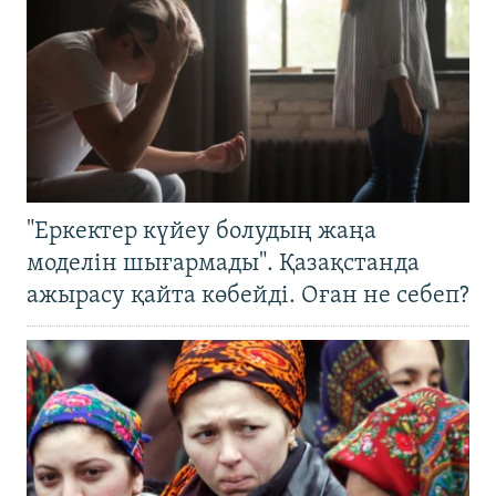
"Еркектер күйеу болудың жаңа
моделін шығармады". Қазақстанда
ажырасу қайта көбейді. Оған не себеп?