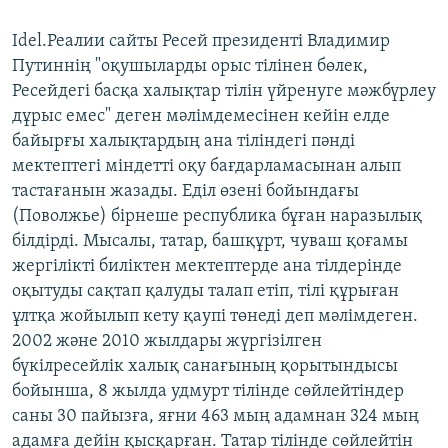
Idel.Реалии сайты Ресей президенті Владимир
Путиннің "оқушыларды орыс тілінен бөлек,
Ресейдегі басқа халықтар тілін үйренуге мәжбүрлеу
дұрыс емес" деген мәлімдемесінен кейін елде
байырғы халықтардың ана тіліндегі пәнді
мектептегі міндетті оқу бағдарламасынан алып
тастағанын жазады. Еділ өзені бойындағы
(Поволжье) бірнеше республика бұған наразылық
білдірді. Мысалы, татар, башқұрт, чуваш қоғамы
жергілікті биліктен мектептерде ана тілдерінде
оқытуды сақтап қалуды талап етіп, тілі құрыған
ұлтқа жойылып кету қаупі төнеді деп мәлімдеген.
2002 және 2010 жылдары жүргізілген
бүкілресейлік халық санағының қорытындысы
бойынша, 8 жылда удмурт тілінде сөйлейтіндер
саны 30 пайызға, яғни 463 мың адамнан 324 мың
адамға дейін қысқарған. Татар тілінде сөйлейтін