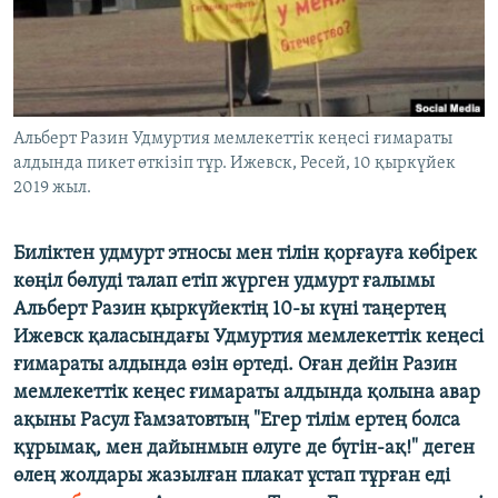
ЖАЗЫЛЫҢЫЗ
Басқа тілдерде
Альберт Разин Удмуртия мемлекеттік кеңесі ғимараты
алдында пикет өткізіп тұр. Ижевск, Ресей, 10 қыркүйек
2019 жыл.
Биліктен удмурт этносы мен тілін қорғауға көбірек
көңіл бөлуді талап етіп жүрген удмурт ғалымы
Альберт Разин қыркүйектің 10-ы күні таңертең
Ижевск қаласындағы Удмуртия мемлекеттік кеңесі
ғимараты алдында өзін өртеді. Оған дейін Разин
мемлекеттік кеңес ғимараты алдында қолына авар
ақыны Расул Ғамзатовтың "Егер тілім ертең болса
құрымақ, мен дайынмын өлуге де бүгін-ақ!" деген
өлең жолдары жазылған плакат ұстап тұрған еді