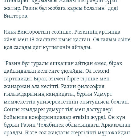
этнопаркі" құрылысы жайлы пікірлерін сұрап
жатыр. Разин бұл жобаға қарсы болатын" деді
Викторов.
Илья Викторовтың сөзінше, Разиннің артында
әйелі мен 18 жастағы қызы қалған. Ол ғалым өзіне
қол салады деп күтпегенін айтады.
"Разин бұл туралы ешқашан айтқан емес, бірақ
дайындалып келгенге ұқсайды. Ол темекі
тартпайды. Бірақ өзімен бірге сіріңке мен
жанармай ала келіпті. Разин философия
ғылымдарының кандидаты, бұрын Удмурт
мемлекеттік университетінің оқытушысы болған.
Соңғы жылдары удмурт тілі мен дәстүрлері
бойынша конференциялар өткізіп жүрді. Он күн
бұрын Разин Челябинск облысындағы Аркаимнан
оралды. Бізге сол жақтағы жергілікті мұражайдан