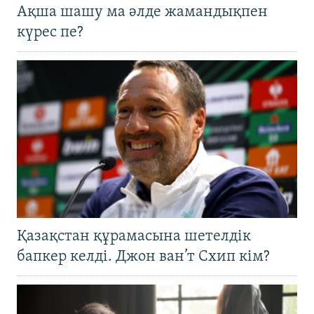
Ақша шашу ма әлде жамандықпен
күрес пе?
Қазақстан құрамасына шетелдік
бапкер келді. Джон ван’т Схип кім?