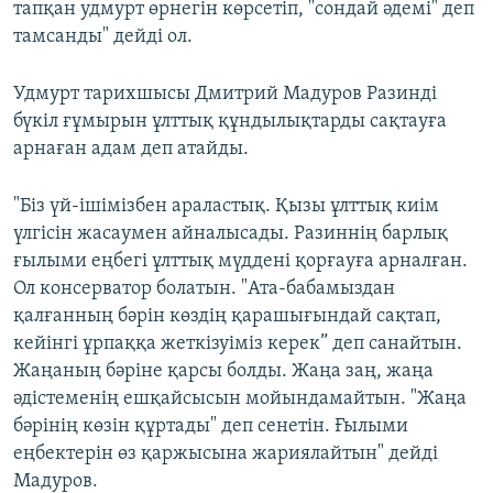
тапқан удмурт өрнегін көрсетіп, "сондай әдемі" деп
тамсанды" дейді ол.
Удмурт тарихшысы Дмитрий Мадуров Разинді
бүкіл ғұмырын ұлттық құндылықтарды сақтауға
арнаған адам деп атайды.
"Біз үй-ішімізбен араластық. Қызы ұлттық киім
үлгісін жасаумен айналысады. Разиннің барлық
ғылыми еңбегі ұлттық мүддені қорғауға арналған.
Ол консерватор болатын. "Ата-бабамыздан
қалғанның бәрін көздің қарашығындай сақтап,
кейінгі ұрпаққа жеткізуіміз керек” деп санайтын.
Жаңаның бәріне қарсы болды. Жаңа заң, жаңа
әдістеменің ешқайсысын мойындамайтын. "Жаңа
бәрінің көзін құртады" деп сенетін. Ғылыми
еңбектерін өз қаржысына жариялайтын" дейді
Мадуров.