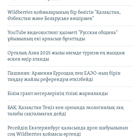
Wildberries қоймаларының бір бөлігін "Қазақстан,
Өзбекстан және Беларуське көшірмек"
YouTube видеохостинг қызметі "Русская община"
ұйымының екі арнасын бұғаттады
Орталық Азия 2025 жылы әлемде туризм ең жылдам
өскен өңір атанды
Пашинян: Армения Еуроодақ пен ЕАЭО-ның бірін
таңдау жайлы референдум өткізбейді
Білім грант иегерлерінің тізімі жарияланды
БАҚ: Қазақстан Теңіз кен орнында экологиялық заң
талабы сақталмаған дейді
Ресейдің Екатеринбург қаласында дрон шабуылынан
соң Wildberries қоймасы өртенді