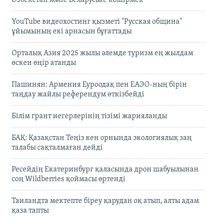
Өзбекстан және Беларуське көшірмек"
YouTube видеохостинг қызметі "Русская община"
ұйымының екі арнасын бұғаттады
Орталық Азия 2025 жылы әлемде туризм ең жылдам
өскен өңір атанды
Пашинян: Армения Еуроодақ пен ЕАЭО-ның бірін
таңдау жайлы референдум өткізбейді
Білім грант иегерлерінің тізімі жарияланды
БАҚ: Қазақстан Теңіз кен орнында экологиялық заң
талабы сақталмаған дейді
Ресейдің Екатеринбург қаласында дрон шабуылынан
соң Wildberries қоймасы өртенді
Таиландта мектепте біреу қарудан оқ атып, алты адам
қаза тапты