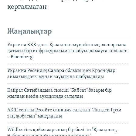
қорғалмаған
Жаңалықтар
Украина КҚК-дағы Қазақстан мұнайының экспортына
қатысы бар инфрақұрылымға шабуылдамауға келіскен
– Bloomberg
Украина Ресейдің Самара облысы мен Краснодар
аймағындағы мұнай зауытына шабуылдады
Қайрат Сатыбалдыға тиесілі "Байсат" базары бір
жылдан кейін аукционда сатылды
АҚШ сенаты Ресейге санкция салатын "Линдси Грэм
заң жобасын" мақұлдады
Wildberries қоймаларының бір бөлігін "Қазақстан,