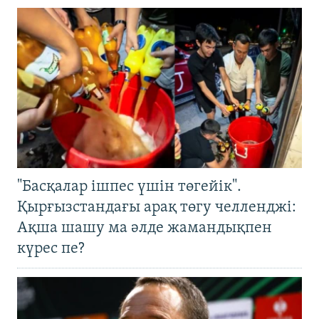
"Басқалар ішпес үшін төгейік".
Қырғызстандағы арақ төгу челленджі:
Ақша шашу ма әлде жамандықпен
күрес пе?