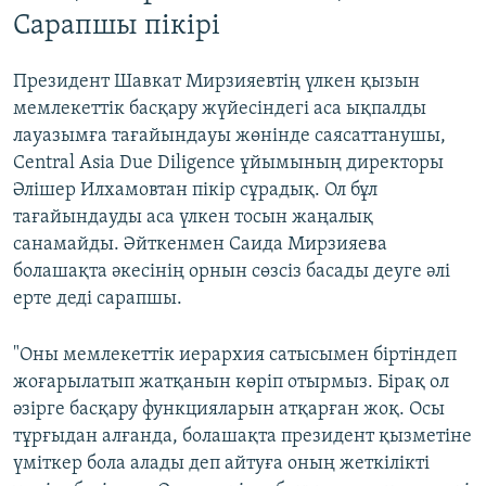
Сарапшы пікірі
Президент Шавкат Мирзияевтің үлкен қызын
мемлекеттік басқару жүйесіндегі аса ықпалды
лауазымға тағайындауы жөнінде саясаттанушы,
Central Asia Due Diligence ұйымының директоры
Әлішер Илхамовтан пікір сұрадық. Ол бұл
тағайындауды аса үлкен тосын жаңалық
санамайды. Әйткенмен Саида Мирзияева
болашақта әкесінің орнын сөзсіз басады деуге әлі
ерте деді сарапшы.
"Оны мемлекеттік иерархия сатысымен біртіндеп
жоғарылатып жатқанын көріп отырмыз. Бірақ ол
әзірге басқару функцияларын атқарған жоқ. Осы
тұрғыдан алғанда, болашақта президент қызметіне
үміткер бола алады деп айтуға оның жеткілікті