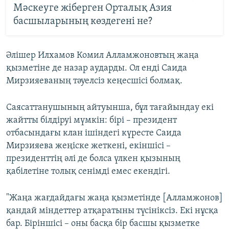
Мәскеуге жіберген Орталық Азия
басшыларының көздегені не?
Әлішер Илхамов Комил Алламжоновтың жаңа
қызметіне де назар аударды. Ол енді Саида
Мирзияеваның тәуелсіз кеңесшісі болмақ.
Саясаттанушының айтуынша, бұл тағайындау екі
жайтты білдіруі мүмкін: бірі – президент
отбасындағы клан ішіндегі күресте Саида
Мирзияева жеңіске жеткені, екіншісі –
президенттің әлі де болса үлкен қызының
қабілетіне толық сенімді емес екендігі.
"Жаңа жағдайдағы жаңа қызметінде [Алламжонов]
қандай міндеттер атқаратыны түсініксіз. Екі нұсқа
бар. Біріншісі – оны басқа бір басшы қызметке