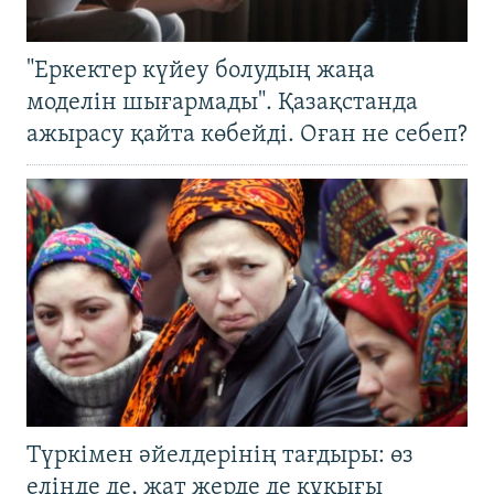
"Еркектер күйеу болудың жаңа
моделін шығармады". Қазақстанда
ажырасу қайта көбейді. Оған не себеп?
Түркімен әйелдерінің тағдыры: өз
елінде де, жат жерде де құқығы