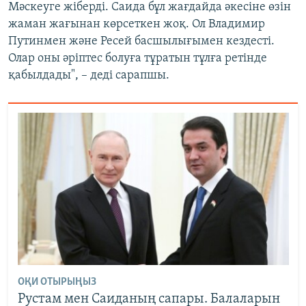
Мәскеуге жіберді. Саида бұл жағдайда әкесіне өзін
жаман жағынан көрсеткен жоқ. Ол Владимир
Путинмен және Ресей басшылығымен кездесті.
Олар оны әріптес болуға тұратын тұлға ретінде
қабылдады", – деді сарапшы.
ОҚИ ОТЫРЫҢЫЗ
Рустам мен Саиданың сапары. Балаларын