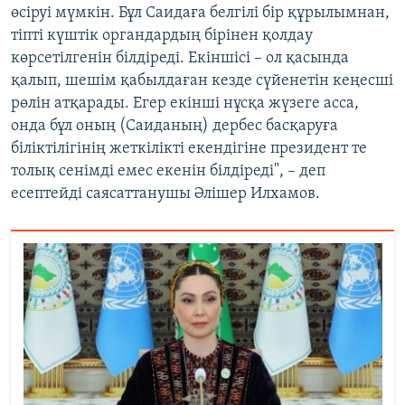
өсіруі мүмкін. Бұл Саидаға белгілі бір құрылымнан,
тіпті күштік органдардың бірінен қолдау
көрсетілгенін білдіреді. Екіншісі – ол қасында
қалып, шешім қабылдаған кезде сүйенетін кеңесші
рөлін атқарады. Егер екінші нұсқа жүзеге асса,
онда бұл оның (Саиданың) дербес басқаруға
біліктілігінің жеткілікті екендігіне президент те
толық сенімді емес екенін білдіреді", – деп
есептейді саясаттанушы Әлішер Илхамов.