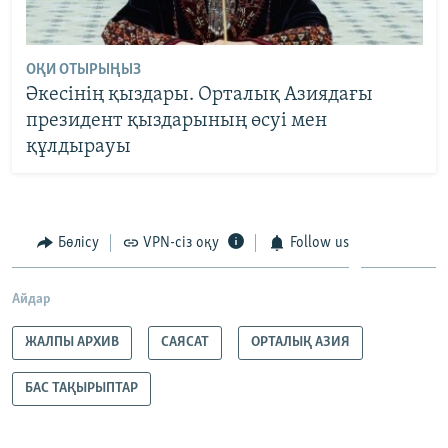
ОҚИ ОТЫРЫҢЫЗ
Әкесінің қыздары. Орталық Азиядағы
президент қыздарының өсуі мен
құлдырауы
Бөлісу
VPN-сіз оқу
Follow us
Айдар
ЖАЛПЫ АРХИВ
САЯСАТ
ОРТАЛЫҚ АЗИЯ
БАС ТАҚЫРЫПТАР