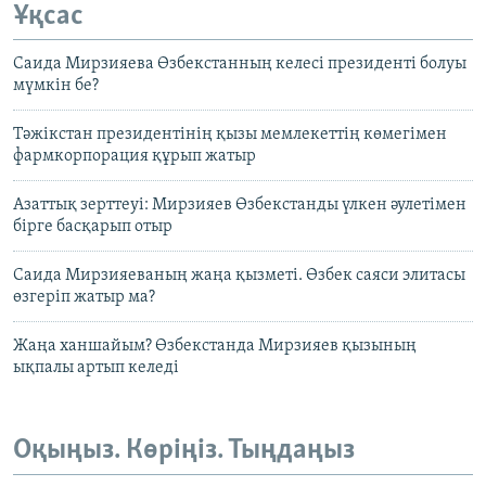
Ұқсас
Саида Мирзияева Өзбекстанның келесі президенті болуы
мүмкін бе?
Тәжікстан президентінің қызы мемлекеттің көмегімен
фармкорпорация құрып жатыр
Азаттық зерттеуі: Мирзияев Өзбекстанды үлкен әулетімен
бірге басқарып отыр
Саида Мирзияеваның жаңа қызметі. Өзбек саяси элитасы
өзгеріп жатыр ма?
Жаңа ханшайым? Өзбекстанда Мирзияев қызының
ықпалы артып келеді
Оқыңыз. Көріңіз. Тыңдаңыз