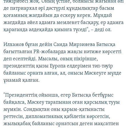
тәжірибесі жоқ. Оның үстіне, болмысы жағынан әлі
де патриархал әрі дәстүрлі құндылықтар басым
қоғамның жағдайын да ескеру керек. Мұндай
жағдайда әйел адамға мемлекет басқару, ер адамға
қарағанда әлдеқайда қиынға түседі", – деді ол.
Илхамов бұған дейін Саида Мирзияева Батысқа
бағытталған PR-жобаларда жақсы нәтиже көрсетті
деп есептейді. Мысалы, оның пікірінше,
президенттің қызы Еуропа елдерімен тәп-тәуір
байланыс орната алған, ал, онысы Мәскеуге мүлде
ұнамай қалған.
"Президенттің ойынша, егер Батысқа бетбұрыс
байқалса, Мәскеу тарапынан оған қарсылық тууы
мүмкін. Сондықтан оны қарым-қатынасты
реттесін, дипломатиялық қабілетін көрсетсін,
жылықабақ байланыс орнатсын деген мақсатпен