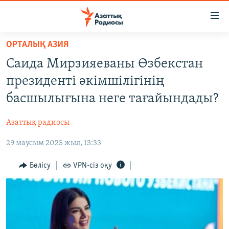
Accessibility
links
Skip
ОРТАЛЫҚ АЗИЯ
to
ЖАҢАЛЫҚТАР
Саида Мирзияеваны Өзбекстан
main
САЯСАТ
content
президенті әкімшілігінің
AZATTYQTV
Skip
басшылығына неге тағайындады?
to
ҚАҢТАР ОҚИҒАСЫ
main
Азаттық радиосы
АДАМ ҚҰҚЫҚТАРЫ
Navigation
Skip
29 маусым 2025 жыл, 13:33
ӘЛЕУМЕТ
to
ӘЛЕМ
Бөлісу
VPN-сіз оқу
Search
АРНАЙЫ ЖОБАЛАР
Русский