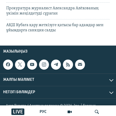
Прокуратура журналист Александра Алёхованың
үкімін жеңілдетуді сұраған
АҚШ Кубаға қару жеткізуге қатысы бар адамдар мен
ұйымдарға санкция салды
ЖАЗЫЛЫҢЫЗ
ЖАЛПЫ МӘЛІМЕТ
НЕГІЗГІ БӨЛІМДЕР
Азат Еуропа / Азаттық радиосы © 2026, Inc. | Барлық
құқықтары қорғалған
LIVE
РУС