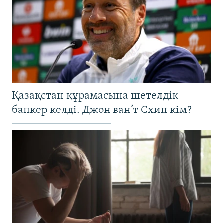
Қазақстан құрамасына шетелдік
бапкер келді. Джон ван’т Схип кім?