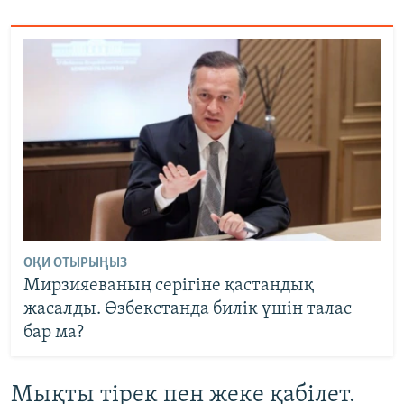
ОҚИ ОТЫРЫҢЫЗ
Мирзияеваның серігіне қастандық
жасалды. Өзбекстанда билік үшін талас
бар ма?
Мықты тірек пен жеке қабілет.