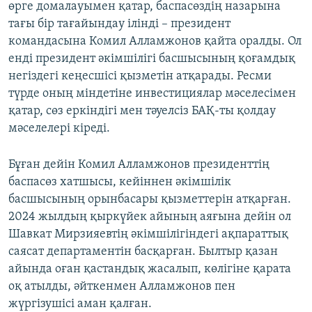
өрге домалауымен қатар, баспасөздің назарына
тағы бір тағайындау ілінді – президент
командасына Комил Алламжонов қайта оралды. Ол
енді президент әкімшілігі басшысының қоғамдық
негіздегі кеңесшісі қызметін атқарады. Ресми
түрде оның міндетіне инвестициялар мәселесімен
қатар, сөз еркіндігі мен тәуелсіз БАҚ-ты қолдау
мәселелері кіреді.
Бұған дейін Комил Алламжонов президенттің
баспасөз хатшысы, кейіннен әкімшілік
басшысының орынбасары қызметтерін атқарған.
2024 жылдың қыркүйек айының аяғына дейін ол
Шавкат Мирзияевтің әкімшілігіндегі ақпараттық
саясат департаментін басқарған. Былтыр қазан
айында оған қастандық жасалып, көлігіне қарата
оқ атылды, әйткенмен Алламжонов пен
жүргізушісі аман қалған.