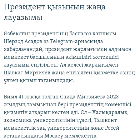
Президент қызының жаңа
лауазымы
Өзбекстан президентінің баспасөз хатшысы
Шерзод Асадов өз Telegram-арнасында
хабарлағандай, президент жарлығымен алдымен
мемлекет басшысының әкімшілігі жетекшісі
лауазымы енгізілген. Ал келесі жарлығымен
Шавкат Мирзияев жаңа енгізілген қызметке өзінің
үлкен қызын тағайындады.
Биыл 41 жасқа толған Саида Мирзияева 2023
жылдың тамызынан бері президенттің көмекшісі
қызметін атқарып келген еді. Ол – Халықаралық
экономика университетінің түлегі, Ташкент
мемлекеттік заң университетінің және Ресей
астанасындағы Мәскеу мемлекеттік