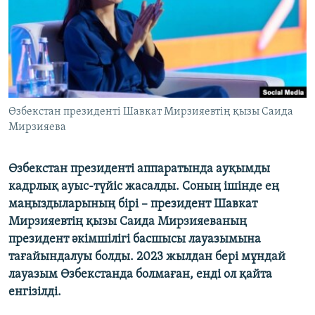
ЖАЗЫЛЫҢЫЗ
Басқа тілдерде
Өзбекстан президенті Шавкат Мирзияевтің қызы Саида
Мирзияева
Өзбекстан президенті аппаратында ауқымды
кадрлық ауыс-түйіс жасалды. Соның ішінде ең
маңыздыларының бірі – президент Шавкат
Мирзияевтің қызы Саида Мирзияеваның
президент әкімшілігі басшысы лауазымына
тағайындалуы болды. 2023 жылдан бері мұндай
лауазым Өзбекстанда болмаған, енді ол қайта
енгізілді.