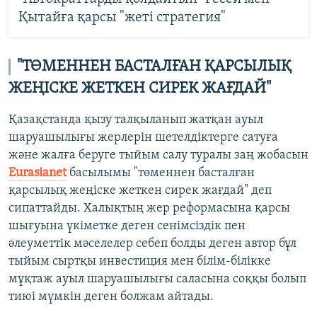
Қытайға қарсы "жеті стратегия"
"ТӨМЕННЕН БАСТАЛҒАН ҚАРСЫЛЫҚ
ЖЕҢІСКЕ ЖЕТКЕН СИРЕК ЖАҒДАЙ"
Қазақстанда қызу талқыланып жатқан ауыл
шаруашылығы жерлерін шетелдіктерге сатуға
және жалға беруге тыйым салу туралы заң жобасын
Eurasianet
басылымы "төменнен басталған
қарсылық жеңіске жеткен сирек жағдай" деп
сипаттайды. Халықтың жер реформасына қарсы
шығуына үкіметке деген сенімсіздік пен
әлеуметтік мәселелер себеп болды деген автор бұл
тыйым сыртқы инвестиция мен білім-білікке
мұқтаж ауыл шаруашылығы саласына соққы болып
тиюі мүмкін деген болжам айтады.