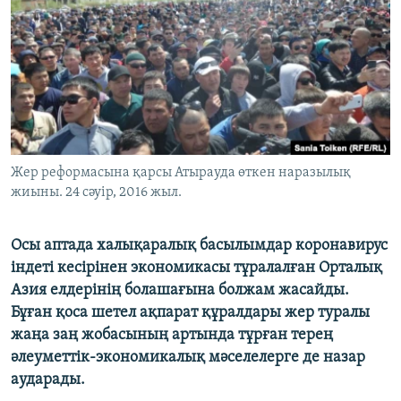
ЖАЗЫЛЫҢЫЗ
Басқа тілдерде
Жер реформасына қарсы Атырауда өткен наразылық
жиыны. 24 сәуір, 2016 жыл.
​​​​​​​Осы аптада халықаралық басылымдар коронавирус
індеті кесірінен экономикасы тұралалған Орталық
Азия елдерінің болашағына болжам жасайды.
Бұған қоса шетел ақпарат құралдары жер туралы
жаңа заң жобасының артында тұрған терең
әлеуметтік-экономикалық мәселелерге де назар
аударады.