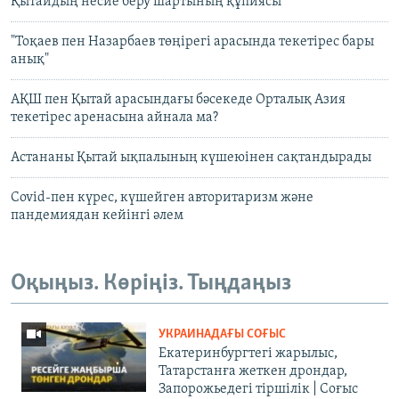
Қытайдың несие беру шартының құпиясы
"Тоқаев пен Назарбаев төңірегі арасында текетірес бары
анық"
АҚШ пен Қытай арасындағы бәсекеде Орталық Азия
текетірес аренасына айнала ма?
Астананы Қытай ықпалының күшеюінен сақтандырады
Covid-пен күрес, күшейген авторитаризм және
пандемиядан кейінгі әлем
Оқыңыз. Көріңіз. Тыңдаңыз
УКРАИНАДАҒЫ СОҒЫС
Екатеринбургтегі жарылыс,
Татарстанға жеткен дрондар,
Запорожьедегі тіршілік | Cоғыс