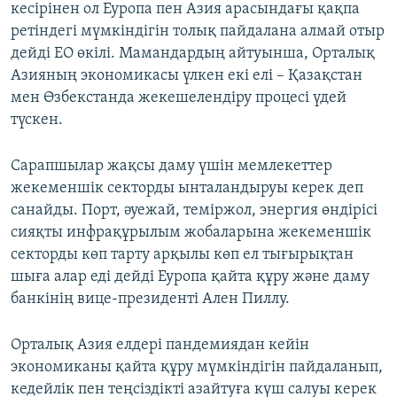
кесірінен ол Еуропа пен Азия арасындағы қақпа
ретіндегі мүмкіндігін толық пайдалана алмай отыр
дейді ЕО өкілі. Мамандардың айтуынша, Орталық
Азияның экономикасы үлкен екі елі – Қазақстан
мен Өзбекстанда жекешелендіру процесі үдей
түскен.
Сарапшылар жақсы даму үшін мемлекеттер
жекеменшік секторды ынталандыруы керек деп
санайды. Порт, әуежай, теміржол, энергия өндірісі
сияқты инфрақұрылым жобаларына жекеменшік
секторды көп тарту арқылы көп ел тығырықтан
шыға алар еді дейді Еуропа қайта құру және даму
банкінің вице-президенті Ален Пиллу.
Орталық Азия елдері пандемиядан кейін
экономиканы қайта құру мүмкіндігін пайдаланып,
кедейлік пен теңсіздікті азайтуға күш салуы керек