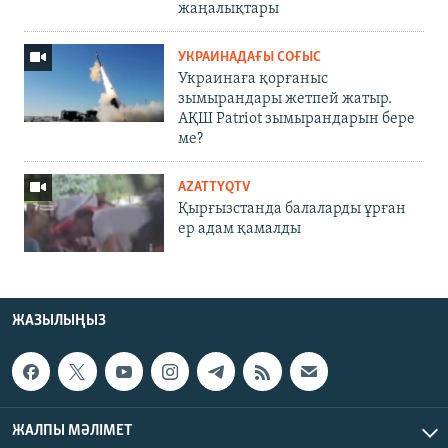
жаңалықтары
УКРАИНАДАҒЫ СОҒЫС
Украинаға қорғаныс
зымырандары жетпей жатыр.
АҚШ Patriot зымырандарын бере
ме?
AZATTYQTV
Қырғызстанда балаларды ұрған
ер адам қамалды
ЖАЗЫЛЫҢЫЗ
ЖАЛПЫ МӘЛІМЕТ