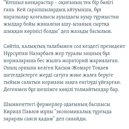
"Ұлтшыл көзқарастар – оқиғаның тек бір бөлігі
ғана. Кей сарапшылардың айтуынша, бұл
наразылар қозғалысы ауылдағы ауыр тұрмыстан
жылдар бойы жиналған ашу-ызаның сыртқа
шыққан көрінісі болды" деп жазады басылым.
Сөйтіп, халықтың талабымен сол кездегі президент
Нұрсұлтан Назарбаев жер туралы заңның бұл
нормаларына бес жылға мораторий жариялаған.
Оның орнына келген Қасым-Жомарт Тоқаев
шетелдіктерге жерді сатуға және жалға беруге
тыйым салатын норманы заңға енгізуді ұйғарған.
Дегенмен бұл шешімге көңілі толмайтындар бар.
Шымкенттегі фермерлер одағының басшысы
Кирилл Павлов мұны "экономикалық тұрғыда
зарарлы саяси қадам" деп санайды.