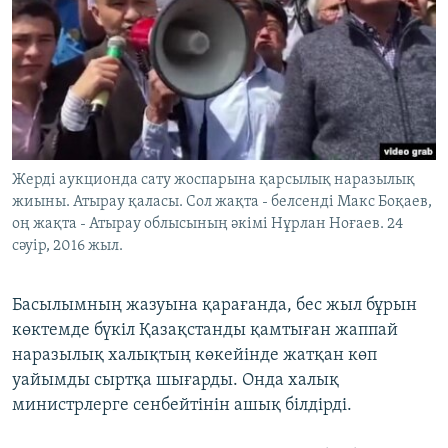
Жерді аукционда сату жоспарына қарсылық наразылық
жиыны. Атырау қаласы. Сол жақта - белсенді Макс Боқаев,
оң жақта - Атырау облысының әкімі Нұрлан Ноғаев. 24
сәуір, 2016 жыл.
Басылымның жазуына қарағанда, бес жыл бұрын
көктемде бүкіл Қазақстанды қамтыған жаппай
наразылық халықтың көкейінде жатқан көп
уайымды сыртқа шығарды. Онда халық
министрлерге сенбейтінін ашық білдірді.