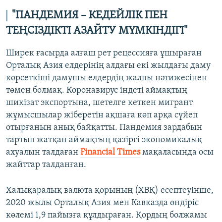
"ПАНДЕМИЯ –
КЕДЕЙЛІК ПЕН
ТЕҢСІЗДІКТІ АЗАЙТУ МҮМКІНДІГІ"
Ширек ғасырда алғаш рет рецессияға ұшыраған
Орталық Азия елдерінің алдағы екі жылдағы даму
көрсеткіші дамушы елдердің жалпы нәтижесінен
төмен болмақ. Коронавирус індеті аймақтың
шикізат экспортына, шетелге кеткен мигрант
жұмысшылар жіберетін ақшаға көп арқа сүйеп
отырғанын анық байқатты. Пандемия зардабын
тартып жатқан аймақтың қазіргі экономикалық
ахуалын талдаған
Financial Times
мақаласында осы
жайттар талданған.
Халықаралық валюта қорының (ХВҚ) есептеуінше,
2020 жылы Орталық Азия мен Кавказда өндіріс
көлемі 1,9 пайызға құлдыраған. Қордың болжамы