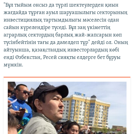
"Бұл тыйым онсыз да түрлі шектеулерден қиын
жағдайда тұрған ауыл шаруашылығы секторының
инвестициялық тартымдылығы мәселесін одан
сайын күрелендіре түседі. Бұл заң үкіметтің
аграрлық сектордың барлық жай-жапсарын көп
түсінбейтінін тағы да дәлелдеп тұр" дейді ол. Оның
айтуынша, қазақстандық инвесторлардың көбі
енді Өзбекстан, Ресей сияқты елдерге бет бұруы
мүмкін.