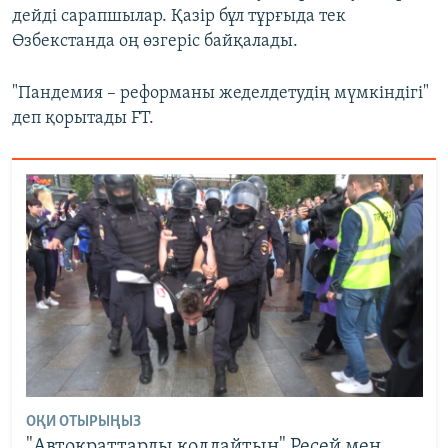
дейді сарапшылар. Қазір бұл тұрғыда тек
Өзбекстанда оң өзгеріс байқалады.
"Пандемия – реформаны жеделдетудің мүмкіндігі"
деп қорытады FT.
ОҚИ ОТЫРЫҢЫЗ
"Автократтарды қолдайтын" Ресей мен