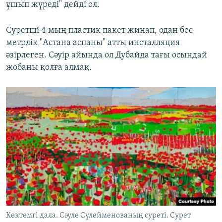
ұшып жүреді" дейді ол.
Суретші 4 мың пластик пакет жинап, одан бес
метрлік "Астана аспаны" атты инсталляция
әзірлеген. Сәуір айында ол Дубайда тағы осындай
жобаны қолға алмақ.
Көктемгі дала. Сәуле Сүлейменованың суреті. Сурет