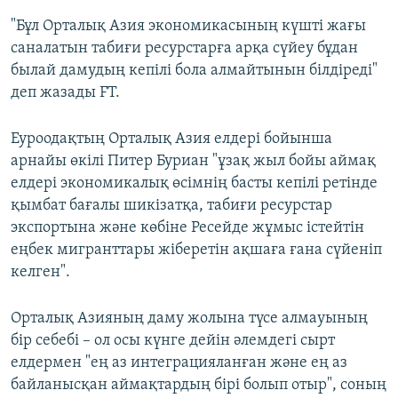
"Бұл Орталық Азия экономикасының күшті жағы
саналатын табиғи ресурстарға арқа сүйеу бұдан
былай дамудың кепілі бола алмайтынын білдіреді"
деп жазады FT.
Еуроодақтың Орталық Азия елдері бойынша
арнайы өкілі Питер Буриан "ұзақ жыл бойы аймақ
елдері экономикалық өсімнің басты кепілі ретінде
қымбат бағалы шикізатқа, табиғи ресурстар
экспортына және көбіне Ресейде жұмыс істейтін
еңбек мигранттары жіберетін ақшаға ғана сүйеніп
келген".
Орталық Азияның даму жолына түсе алмауының
бір себебі – ол осы күнге дейін әлемдегі сырт
елдермен "ең аз интеграцияланған және ең аз
байланысқан аймақтардың бірі болып отыр", соның