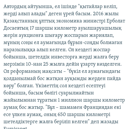
Автордың айтуынша, ел ішінде "қытайлар келіп,
жерді алып алады" деген үрей басым. 2016 жылы
Қазақстанның ұлттық экономика министрі Ерболат
Досаевтың 17 шаршы километр ауылшаруашылық
жерін аукционға шығару жоспарын жариялап,
мұның соңы ел аумағында бұрын-соңды болмаған
наразылыққа алып келген. Ол кездегі жоспар
бойынша, шетелдік инвесторға жерді жалға беру
мерзімін 10-нан 25 жылға дейін ұзарту көзделген.
Ол реформаның мақсаты – "бүкіл ел аумағындағы
қолданылмай бос жатқан ауқымды жерден пайда
көру" болған. Үкіметтің сол кездегі есептеуі
бойынша, басым бөлігі суарылмайтын
жайылымнан тұратын 1 миллион шаршы километр
аумақ бос жатыр. "Бұл – шамамен Франциядан екі
есе үлкен аумақ, оның 650 шаршы километрі
шетелдіктерге жалға беріліп келген" деп жазады