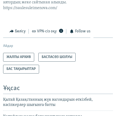
автордың жеке сайтынан алынды.
https://saulesuleimenova.com/
Бөлісу
VPN-сіз оқу
Follow us
Айдар
ЖАЛПЫ АРХИВ
БАСПАСӨЗ ШОЛУЫ
БАС ТАҚЫРЫПТАР
Ұқсас
Қытай Қазақстанның жүк вагондарын өткізбей,
кәсіпкерлер шығынға батты