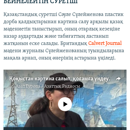
БЕЙНЕЛЕЙТІН СУРЕТШІ
Қазақстандық суретші Сәуле Сүлейменова пластик
дорба қалдықтарынан картина салу арқылы қазақ
мәдениетін таныстырып, оның отарлық кезеңіне
назар аудартады және табиғаттың ластанып
жатқанын еске салады. Британдық
Calvert Journal
мәдени журналы Сүлейменованың туындыларына
мақала арнап, оның өнерінің астарына үңіледі.
Қоқыстан картина салып, қоғамға үндеу жасаған суретші
(c)
Азат Еуропа / Азаттық Радиосы
No media source currently available