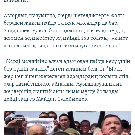
Euraisanet.
Автордың жазуынша, жерді шетелдіктерге жалға
беруден жақсы пайда тапқан мысалдар да бар.
Заңда шектеу көп болғандықтан, шетелдіктердің
жермен жұмыс істеу мүмкіндігі аз болған, "үкімет
осы олқылықтың орнын толтыруға ниеттенген".
"Жерді меншігіне алған адам одан пайда көру үшін
бар күшін салады" деген ұстаным болған. "Бірақ
жер негізінен жекелеген адамдардың қолына өтіп,
олар латифундиске айналды. Ауылшаруашылық
жерлерінің жаппай айналымы мүлде болмады"
дейді заңгер Майдан Сүлейменов.