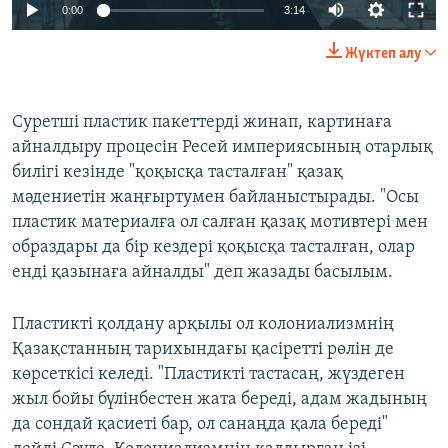
Auto
0:00
3:14
240p
Жүктеп алу
360p
Auto
240p
360p
480p
480p
Суретші пластик пакеттерді жинап, картинаға
айналдыру процесін Ресей империясының отарлық
720p
720p
1080p
билігі кезінде "қоқысқа тасталған" қазақ
1080p
мәдениетін жаңғыртумен байланыстырады. "Осы
пластик материалға ол салған қазақ мотивтері мен
образдары да бір кездері қоқысқа тасталған, олар
енді қазынаға айналды" деп жазады басылым.
Пластикті қолдану арқылы ол колониализмнің
Қазақстанның тарихындағы қасіретті рөлін де
көрсеткісі келеді. "Пластикті тастасаң, жүздеген
жыл бойы бүлінбестен жата береді, адам жадының
да сондай қасиеті бар, ол санаңда қала береді"