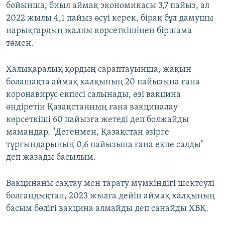
бойынша, биыл аймақ экономикасы 3,7 пайыз, ал
2022 жылы 4,1 пайыз өсуі керек, бірақ бұл дамушы
нарықтардың жалпы көрсеткішінен біршама
төмен.
Халықаралық қордың сараптауынша, жақын
болашақта аймақ халқының 20 пайызына ғана
коронавирус екпесі салынады, өзі вакцина
өндіретін Қазақстанның ғана вакциналау
көрсеткіші 60 пайызға жетеді деп болжайды
мамандар. "Дегенмен, Қазақстан әзірге
тұрғындарының 0,6 пайызына ғана екпе салды"
деп жазады басылым.
Вакцинаны сақтау мен тарату мүмкіндігі шектеулі
болғандықтан, 2023 жылға дейін аймақ халқының
басым бөлігі вакцина алмайды деп санайды ХВҚ.