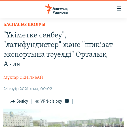
Accessibility
links
Skip
БАСПАСӨЗ ШОЛУЫ
to
ЖАҢАЛЫҚТАР
"Үкіметке сенбеу",
main
САЯСАТ
content
"латифундистер" және "шикізат
AZATTYQTV
Skip
экспортына тәуелді" Орталық
to
ҚАҢТАР ОҚИҒАСЫ
Азия
main
АДАМ ҚҰҚЫҚТАРЫ
Navigation
Мұхтар СЕҢГІРБАЙ
Skip
ӘЛЕУМЕТ
to
24 сәуір 2021 жыл, 00:02
ӘЛЕМ
Search
АРНАЙЫ ЖОБАЛАР
Бөлісу
VPN-сіз оқу
Русский