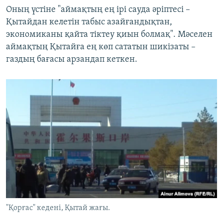
Оның үстіне "аймақтың ең ірі сауда әріптесі –
Қытайдан келетін табыс азайғандықтан,
экономиканы қайта тіктеу қиын болмақ". Мәселен
аймақтың Қытайға ең көп сататын шикізаты –
газдың бағасы арзандап кеткен.
"Қорғас" кедені, Қытай жағы.