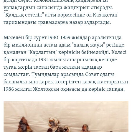
дейді Сәуле. Колониализмнің қалдырған ізі
ұрпақтардың санасында жаңғырып отырады.
"Қалдық естелік" атты көрмесінде ол Қазақстан
тарихындағы травмаларға назар аудартады.
Мәселен бір сурет 1930-1959 жылдар аралығында
бір миллионнан астам адам "халық жауы" ретінде
қамалған "Карлагтың" көрінісін бейнелейді. Келесі
бір картинада 1931 жылғы ашаршылық кезінде
туған жерін тастап бара жатқан адамдар
сомдалған. Туындылар арасында Совет одағы
басшылығына қарсы көтерілген қазақ жастарының
1986 жылғы Желтоқсан оқиғасы да көрініс тапқан.