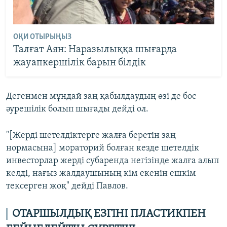
ОҚИ ОТЫРЫҢЫЗ
Талғат Аян: Наразылыққа шығарда
жауапкершілік барын білдік
Дегенмен мұндай заң қабылдаудың өзі де бос
әурешілік болып шығады дейді ол.
"[Жерді шетелдіктерге жалға беретін заң
нормасына] мораторий болған кезде шетелдік
инвесторлар жерді субаренда негізінде жалға алып
келді, нағыз жалдаушының кім екенін ешкім
тексерген жоқ" дейді Павлов.
ОТАРШЫЛДЫҚ ЕЗГІНІ ПЛАСТИКПЕН