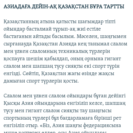
АЗИАДАҒА ДЕЙІН-АҚ ҚАЗАҚСТАН БҰРА ТАРТТЫ
Қазақстанның атына қатысты шағымдар тіпті
ойындар басталмай тұрып-ақ жиі естіле
бастағанын айтады басылым. Мәселен, шаңғымен
сырғанауда Қазақстан Азияда кең танымал слалом
мен үлкен слаломның техникалық түрлерін
қоспауға шешім қабылдап, оның орнына гигант
слалом мен шапшаң түсу сияқты екі спорт түрін
енгізді. Сөйтіп, Қазақстан жағы өзінде жақсы
дамыған спорт түрлерін қосты.
Слалом мен үлкен слалом ойындары бұған дейінгі
Қысқы Азия ойындарына енгізіліп келсе, шапшаң
түсу мен гигант слалом сияқты тау шаңғысы
спортының түрлері бұл бағдарламаға бірінші рет
енгізіліп отыр. «Біз, Азия шаңғы федерациясына