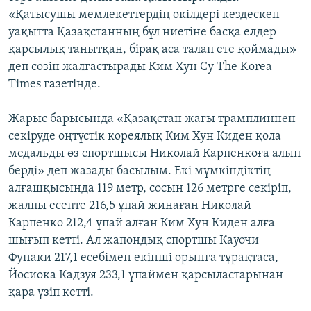
«Қатысушы мемлекеттердің өкілдері кездескен
уақытта Қазақстанның бұл ниетіне басқа елдер
қарсылық танытқан, бірақ аса талап ете қоймады»
деп сөзін жалғастырады Ким Хун Су The Korea
Times газетінде.
Жарыс барысында «Қазақстан жағы трамплиннен
секіруде оңтүстік кореялық Ким Хун Киден қола
медальды өз спортшысы Николай Карпенкоға алып
берді» деп жазады басылым. Екі мүмкіндіктің
алғашқысында 119 метр, сосын 126 метрге секіріп,
жалпы есепте 216,5 ұпай жинаған Николай
Карпенко 212,4 ұпай алған Ким Хун Киден алға
шығып кетті. Ал жапондық спортшы Кауочи
Фунаки 217,1 есебімен екінші орынға тұрақтаса,
Йосиока Кадзуя 233,1 ұпаймен қарсыластарынан
қара үзіп кетті.