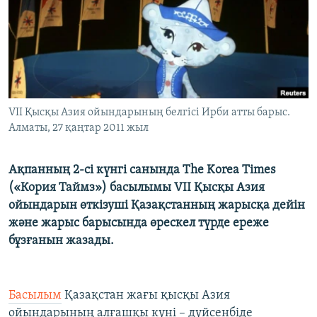
ЖАЗЫЛЫҢЫЗ
Басқа тілдерде
VII Қысқы Азия ойындарының белгісі Ирби атты барыс.
Алматы, 27 қаңтар 2011 жыл
Ақпанның 2-сі күнгі санында The Korea Times
(«Кория Таймз») басылымы VІІ Қысқы Азия
ойындарын өткізуші Қазақстанның жарысқа дейін
және жарыс барысында өрескел түрде ереже
бұзғанын жазады.
Басылым
Қазақстан жағы қысқы Азия
ойындарының алғашқы күні – дүйсенбіде