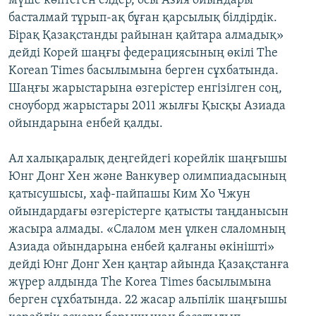
мүше көптеген елдер, осы Азия ойындары
басталмай тұрып-ақ бұған қарсылық білдірдік.
Бірақ Қазақстанды райынан қайтара алмадық»
дейді Корей шаңғы федерациясының өкілі The
Korean Times басылымына берген сұхбатында.
Шаңғы жарыстарына өзгерістер енгізілген соң,
сноуборд жарыстары 2011 жылғы Қысқы Азиада
ойындарына енбей қалды.
Ал халықаралық деңгейдегі корейлік шаңғышы
Юнг Донг Хен және Ванкувер олимпиадасының
қатысушысы, хаф-пайпашы Ким Хо Чжун
ойындардағы өзгерістерге қатысты таңданысын
жасыра алмады. «Слалом мен үлкен слаломның
Азиада ойындарына енбей қалғаны өкінішті»
дейді Юнг Донг Хен қаңтар айында Қазақстанға
жүрер алдында The Korea Times басылымына
берген сұхбатында. 22 жасар альпілік шаңғышы