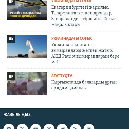
УКРАИНАДАҒЫ СОҒЫС
Екатеринбургтегі жарылыс,
Татарстанға жеткен дрондар,
Запорожьедегі тіршілік | Cоғыс
жаңалықтары
УКРАИНАДАҒЫ СОҒЫС
Украинаға қорғаныс
зымырандары жетпей жатыр.
АҚШ Patriot зымырандарын бере
ме?
AZATTYQTV
Қырғызстанда балаларды ұрған
ер адам қамалды
ЖАЗЫЛЫҢЫЗ