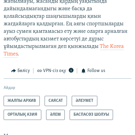
жабылмауы, жасанды қардың уақытында
дайындалмағандығы және басқа да
қолайсыздықтар шаңғышыларды қиын
жағдайларға қалдырған. Ең аяғы спортшыларды
ауыз сумен қамтамасыз ету және оларға арналған
автобустардың қызмет көрсетуі де дұрыс
ұйымдастырылмаған деп қынжылады
The Korea
Times
.
Бөлісу
VPN-сіз оқу
Follow us
Айдар
ЖАЛПЫ АРХИВ
САЯСАТ
ӘЛЕУМЕТ
ОРТАЛЫҚ АЗИЯ
ӘЛЕМ
БАСПАСӨЗ ШОЛУЫ