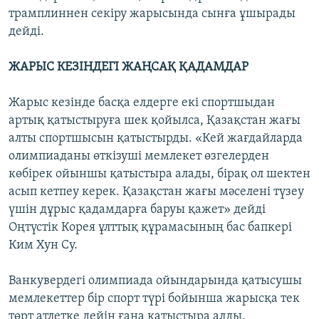
трамплиннен секіру жарысында сынға ұшырады
дейді.
ЖАРЫС КЕЗІНДЕГІ ЖАҢСАҚ ҚАДАМДАР
Жарыс кезінде басқа елдерге екі спортшыдан
артық қатыстыруға шек қойылса, Қазақстан жағы
алты спортшысын қатыстырды. «Кей жағдайларда
олимпиаданы өткізуші мемлекет өзгелерден
көбірек ойыншы қатыстыра алады, бірақ ол шектен
асып кетпеу керек. Қазақстан жағы мәселені түзеу
үшін дұрыс қадамдарға баруы қажет» дейді
Оңтүстік Корея ұлттық құрамасының бас бапкері
Ким Хун Су.
Ванкувердегі олимпиада ойындарында қатысушы
мемлекеттер бір спорт түрі бойынша жарысқа тек
төрт атлетке дейін ғана қатыстыра алды.