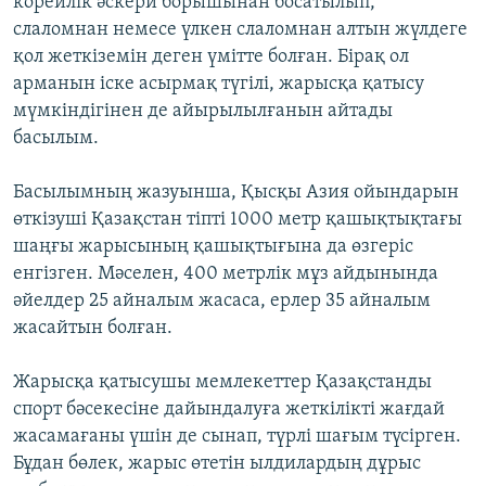
корейлік әскери борышынан босатылып,
слаломнан немесе үлкен слаломнан алтын жүлдеге
қол жеткіземін деген үмітте болған. Бірақ ол
арманын іске асырмақ түгілі, жарысқа қатысу
мүмкіндігінен де айырылылғанын айтады
басылым.
Басылымның жазуынша, Қысқы Азия ойындарын
өткізуші Қазақстан тіпті 1000 метр қашықтықтағы
шаңғы жарысының қашықтығына да өзгеріс
енгізген. Мәселен, 400 метрлік мұз айдынында
әйелдер 25 айналым жасаса, ерлер 35 айналым
жасайтын болған.
Жарысқа қатысушы мемлекеттер Қазақстанды
спорт бәсекесіне дайындалуға жеткілікті жағдай
жасамағаны үшін де сынап, түрлі шағым түсірген.
Бұдан бөлек, жарыс өтетін ылдилардың дұрыс