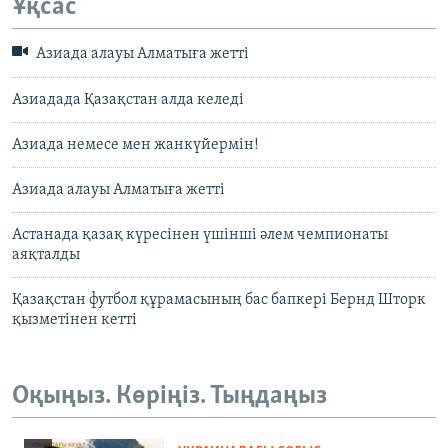
Ұқсас
Азиада алауы Алматыға жетті
Азиадада Қазақстан алда келеді
Азиада немесе мен жанкүйермін!
Азиада алауы Алматыға жетті
Астанада қазақ күресінен үшінші әлем чемпионаты
аяқталды
Қазақстан футбол құрамасының бас бапкері Бернд Шторк
қызметінен кетті
Оқыңыз. Көріңіз. Тыңдаңыз