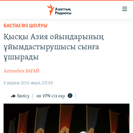
Accessibility
links
Skip
БАСПАСӨЗ ШОЛУЫ
to
ЖАҢАЛЫҚТАР
Қысқы Азия ойындарының
main
САЯСАТ
content
ұйымдастырушысы сынға
AZATTYQTV
Skip
ұшырады
to
ҚАҢТАР ОҚИҒАСЫ
main
Алтынбек БАҒАЙ
АДАМ ҚҰҚЫҚТАРЫ
Navigation
Skip
5 ақпан 2011 жыл, 03:55
ӘЛЕУМЕТ
to
ӘЛЕМ
Бөлісу
VPN-сіз оқу
Search
АРНАЙЫ ЖОБАЛАР
Русский