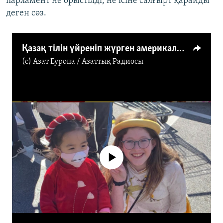
парламент не орыстілді, не ісіне салғырт қарайды
деген сөз.
Қазақ тілін үйреніп жүрген америкалық оқушы Кэмерон
(c)
Азат Еуропа / Азаттық Радиосы
No media source currently available