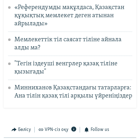
«Референдумды мақұлдаса, Қазақстан
құқықтық мемлекет деген атынан
айрылады»
Мемлекеттік тіл саясат тіліне айнала
алды ма?
"Тегін іздеуші венгрлер қазақ тіліне
қызығады"
Минниханов Қазақстандағы татарларға:
Ана тілін қазақ тілі арқылы үйреніңіздер
Бөлісу
VPN-сіз оқу
Follow us