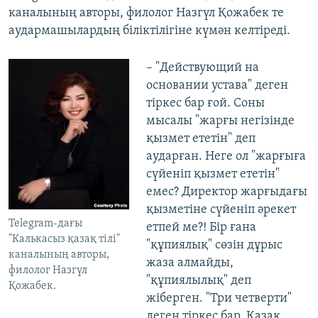
каналының авторы, филолог Назгүл Қожабек те
аудармашылардың біліктілігіне күмән келтіреді.
– "Действующий на
основании устава" деген
тіркес бар ғой. Соны
мысалы "жарғы негізінде
қызмет ететін" деп
аударған. Неге ол "жарғыға
сүйеніп қызмет ететін"
емес? Директор жарғыдағы
қызметіне сүйеніп әрекет
Telegram-дағы
етпей ме?! Бір ғана
"Калькасыз қазақ тілі"
"құпиялық" сөзін дұрыс
каналының авторы,
жаза алмайды,
филолог Назгүл
"құпиялылық" деп
Қожабек.
жіберген. "Три четверти"
деген тіркес бар. Қазақ