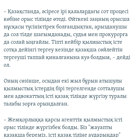
– Қазақстанда, әсіресе ірі қалалардағы сот процесі
көбіне орыс тілінде өтеді. Өйткені заңның орысша
нұсқасы түсініктірек болғандықтан, арызданушы
да сол тілде шағымданады, судья мен прокурорға
да солай ыңғайлы. Тіпті кейбір қылмыстық істе
сотқа дейінгі тергеу кезінде қазақша сөйлейтін
тергеуші таппай қиналғанына куә болдым, – дейді
ол.
Оның сөзінше, осыдан екі жыл бұрын атышулы
қылмыстық істердің бірі тергелгенде сотталушы
мен адвокаттың істі қазақ тілінде жүргізу туралы
талабы зорға орындалған.
– Жемқорлыққа қарсы агенттік қылмыстық істі
орыс тілінде жүргізбек болды. Біз "жауапты
қазақша береміз, істі қазақ тіліне аударыңдар"