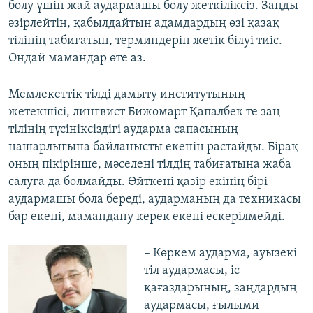
болу үшін жай аудармашы болу жеткіліксіз. Заңды
әзірлейтін, қабылдайтын адамдардың өзі қазақ
тілінің табиғатын, терминдерін жетік білуі тиіс.
Ондай мамандар өте аз.
Мемлекеттік тілді дамыту институтының
жетекшісі, лингвист Бижомарт Қапалбек те заң
тілінің түсініксіздігі аударма сапасының
нашарлығына байланысты екенін растайды. Бірақ
оның пікірінше, мәселені тілдің табиғатына жаба
салуға да болмайды. Өйткені қазір екінің бірі
аудармашы бола береді, аударманың да техникасы
бар екені, мамандану керек екені ескерілмейді.
– Көркем аударма, ауызекі
тіл аудармасы, іс
қағаздарының, заңдардың
аудармасы, ғылыми