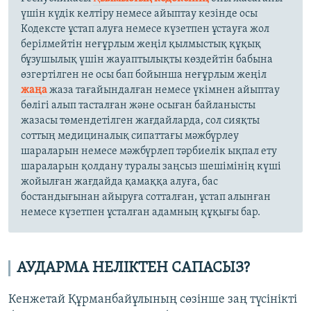
үшiн күдік келтiру немесе айыптау кезiнде осы
Кодексте ұстап алуға немесе күзетпен ұстауға жол
берiлмейтiн неғұрлым жеңіл қылмыстық құқық
бұзушылық үшiн жауаптылықты көздейтiн бабына
өзгертілген не осы бап бойынша неғұрлым жеңiл
жаңа
жаза тағайындалған немесе үкiмнен айыптау
бөлiгi алып тасталған және осыған байланысты
жазасы төмендетiлген жағдайларда, сол сияқты
соттың медициналық сипаттағы мәжбүрлеу
шараларын немесе мәжбүрлеп тәрбиелiк ықпал ету
шараларын қолдану туралы заңсыз шешiмiнің күші
жойылған жағдайда қамаққа алуға, бас
бостандығынан айыруға сотталған, ұстап алынған
немесе күзетпен ұсталған адамның құқығы бар.
АУДАРМА НЕЛІКТЕН САПАСЫЗ?
Кенжетай Құрманбайұлының сөзінше заң түсінікті