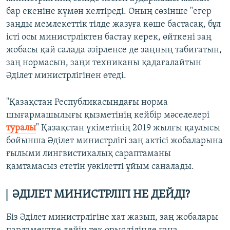
бар екеніне күмән келтіреді. Оның сөзінше "егер
заңды мемлекеттік тілде жазуға көше бастасақ, бұл
істі осы министрліктен бастау керек, өйткені заң
жобасы қай салада әзірленсе де заңның табиғатын,
заң нормасын, заңи техниканы қадағалайтын
Әділет министрлігінен өтеді.
"Қазақстан Республикасындағы норма
шығармашылығы қызметінің кейбір мәселелері
туралы
" Қазақстан үкіметінің 2019 жылғы қаулысы
бойынша Әділет министрлігі заң актісі жобаларына
ғылыми лингвистикалық сараптаманы
қамтамасыз ететін уәкілетті ұйым саналады.
ӘДІЛЕТ МИНИСТРЛІГІ НЕ ДЕЙДІ?
Біз Әділет министрлігіне хат жазып, заң жобалары