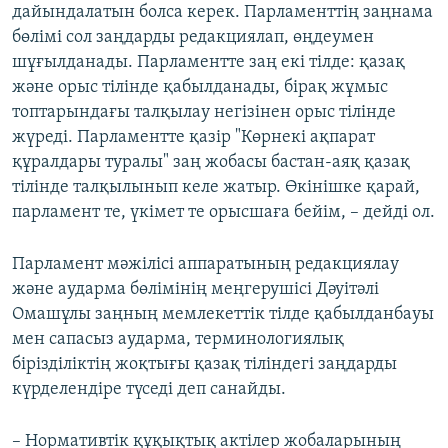
дайындалатын болса керек. Парламенттің заңнама
бөлімі сол заңдарды редакциялап, өңдеумен
шұғылданады. Парламентте заң екі тілде: қазақ
және орыс тілінде қабылданады, бірақ жұмыс
топтарындағы талқылау негізінен орыс тілінде
жүреді. Парламентте қазір "Көрнекі ақпарат
құралдары туралы" заң жобасы бастан-аяқ қазақ
тілінде талқылынып келе жатыр. Өкінішке қарай,
парламент те, үкімет те орысшаға бейім, – дейді ол.
Парламент мәжілісі аппаратының редакциялау
және аударма бөлімінің меңгерушісі Дәуітәлі
Омашұлы заңның мемлекеттік тілде қабылданбауы
мен сапасыз аударма, терминологиялық
бірізділіктің жоқтығы қазақ тіліндегі заңдарды
күрделендіре түседі деп санайды.
– Нормативтік құқықтық актілер жобаларының