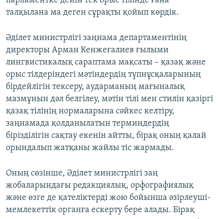
парламентке дейін тек орыс тілінде ғана
талқылана ма деген сұрақты қойып көрдік.
Әділет министрлігі заңнама департаментінің
директоры Арман Кенжеғалиев ғылыми
лингвистикалық сараптама мақсаты – қазақ және
орыс тілдеріндегі мәтіндердің түпнұсқаларының
бірдейлігін тексеру, аударманың мағыналық
мазмұнын дәл белгілеу, мәтін тілі мен стилін қазіргі
қазақ тілінің нормаларына сәйкес келтіру,
заңнамада қолданылатын терминдердің
бірізділігін сақтау екенін айтты, бірақ оның қалай
орындалып жатқаны жайлы тіс жармады.
Оның сөзінше, Әділет министрлігі заң
жобаларындағы редакциялық, орфографиялық
және өзге де қателіктерді жою бойынша әзірлеуші-
мемлекеттік органға ескерту бере алады. Бірақ