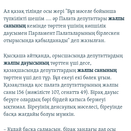
Ал қазақ тілінде осы жері "Бұл мәселе бойынша
түпкілікті шешім .... әр Палата депутаттары
жалпы
санының
кемінде төрттен үшінің көпшілік
даусымен Парламент Палаталарының бірлескен
отырысында қабылданады" деп жазылған.
Қысқаша айтқанда, орысшасында депутаттардың
жалпы дауысының
төрттен үші десе,
қазақшасында депутаттардың
жалпы санының
төрттен үші деп тұр. Бұл екеуі екі бөлек ұғым.
Қазақстанда қос палата депутаттарының жалпы
саны 156 (мәжілісте 107, сенатта 49). Бірақ дауыс
беруге олардың бәрі бірдей қатыса бермеуі
ықтимал. Біреуінің денсаулық мәселесі, біреуінде
басқа жағдайы болуы мүмкін.
– Құдай басқа салмасын, бірақ заңдағы дәл осы