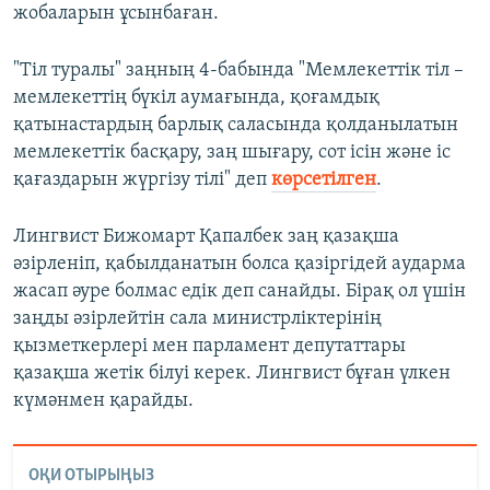
жобаларын ұсынбаған.
"Тіл туралы" заңның 4-бабында "Мемлекеттік тіл –
мемлекеттің бүкіл аумағында, қоғамдық
қатынастардың барлық саласында қолданылатын
мемлекеттік басқару, заң шығару, сот ісін және іс
қағаздарын жүргізу тілі" деп
көрсетілген
.
Лингвист Бижомарт Қапалбек заң қазақша
әзірленіп, қабылданатын болса қазіргідей аударма
жасап әуре болмас едік деп санайды. Бірақ ол үшін
заңды әзірлейтін сала министрліктерінің
қызметкерлері мен парламент депутаттары
қазақша жетік білуі керек. Лингвист бұған үлкен
күмәнмен қарайды.
ОҚИ ОТЫРЫҢЫЗ