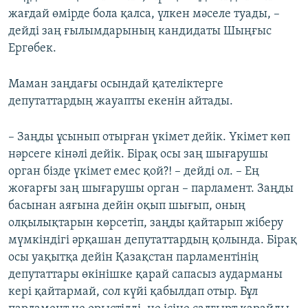
жағдай өмірде бола қалса, үлкен мәселе туады, –
дейді заң ғылымдарының кандидаты Шыңғыс
Ергөбек.
Маман заңдағы осындай қателіктерге
депутаттардың жауапты екенін айтады.
– Заңды ұсынып отырған үкімет дейік. Үкімет көп
нәрсеге кінәлі дейік. Бірақ осы заң шығарушы
орган бізде үкімет емес қой?! – дейді ол. – Ең
жоғарғы заң шығарушы орган – парламент. Заңды
басынан аяғына дейін оқып шығып, оның
олқылықтарын көрсетіп, заңды қайтарып жіберу
мүмкіндігі әрқашан депутаттардың қолында. Бірақ
осы уақытқа дейін Қазақстан парламентінің
депутаттары өкінішке қарай сапасыз аударманы
кері қайтармай, сол күйі қабылдап отыр. Бұл