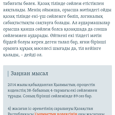
табиғаты бөлек. Қазақ тілінде сөйлем етістікпен
аяқталады. Менің ойымша, орысша мәтіндегі ойды
қазақ тілінде екі-үш сөйлемге бөліп, логикалық
сабақтастықты сақтауға болады. Ал аудармашылар
орысша қанша сөйлем болса қазақшада да сонша
сөйлеммен аударады. Өйткені екі тілдегі мәтін
бірдей болуы керек деген талап бар, яғни бірінші
орынға құқық мәселесі шығады да, тіл кейінге
қалады, – дейді ол.
Заңнан мысал
2014 жылы қабылданған Қылмыстық-процестік
кодекстің 38-бабының 4-тармағы екі сөйлемнен
тұрады. Соның бірінші сөйлемінде 89 сөз бар.
4) жасаған іс-әрекетiнiң саралануы Қазақстан
Республикасы
Қ
ылмыстық кодексiнiң
оны жасағаны