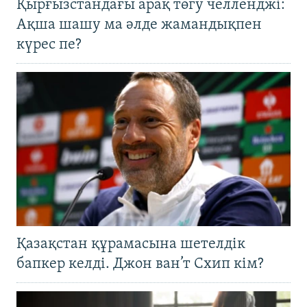
Қырғызстандағы арақ төгу челленджі:
Ақша шашу ма әлде жамандықпен
күрес пе?
Қазақстан құрамасына шетелдік
бапкер келді. Джон ван’т Схип кім?