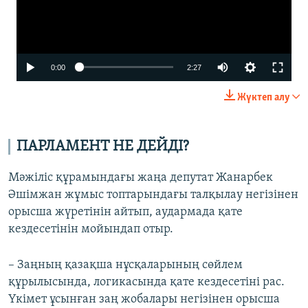
Auto
0:00
2:27
240p
Жүктеп алу
360p
480p
ПАРЛАМЕНТ НЕ ДЕЙДІ?
720p
Мәжіліс құрамындағы жаңа депутат Жанарбек
1080p
Әшімжан жұмыс топтарындағы талқылау негізінен
орысша жүретінін айтып, аудармада қате
Auto
240p
360p
480p
кездесетінін мойындап отыр.
720p
1080p
– Заңның қазақша нұсқаларының сөйлем
құрылысында, логикасында қате кездесетіні рас.
Үкімет ұсынған заң жобалары негізінен орысша