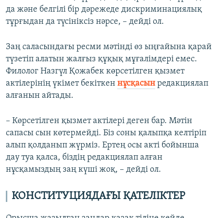
да және белгілі бір дәрежеде дискриминациялық
тұрғыдан да түсініксіз нәрсе, – дейді ол.
Заң саласындағы ресми мәтінді өз ыңғайына қарай
түзетіп алатын жалғыз құқық мұғалімдері емес.
Филолог Назгүл Қожабек көрсетілген қызмет
актілерінің үкімет бекіткен
нұсқасын
редакциялап
алғанын айтады.
– Көрсетілген қызмет актілері деген бар. Мәтін
сапасы сын көтермейді. Біз соны қалыпқа келтіріп
алып қолданып жүрміз. Ертең осы акті бойынша
дау туа қалса, біздің редакциялап алған
нұсқамыздың заң күші жоқ, – дейді ол.
КОНСТИТУЦИЯДАҒЫ ҚАТЕЛІКТЕР