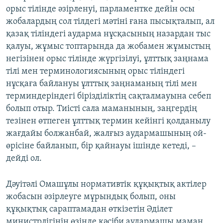
орыс тілінде әзірленуі, парламентке дейін осы
жобалардың сол тілдегі мәтіні ғана пысықталып, ал
қазақ тіліндегі аударма нұсқасының назардан тыс
қалуы, жұмыс топтарында да жобамен жұмыстың
негізінен орыс тілінде жүргізілуі, ұлттық заңнама
тілі мен терминологиясының орыс тіліндегі
нұсқаға байлануы ұлттық заңнаманың тілі мен
терминдеріндегі бірізділіктің сақталмауына себеп
болып отыр. Тиісті сала маманының, заңгердің
тезінен өтпеген ұлттық термин кейінгі қолданылу
жағдайы болжанбай, жалғыз аудармашының ой-
өрісіне байланып, бір қайнауы ішінде кетеді, –
дейді ол.
Дәуітәлі Омашұлы нормативтік құқықтық актілер
жобасын әзірлеуге мұрындық болып, оны
құқықтық сараптамадан өткізетін Әділет
министрлігінің өзінде кәсіби аудармашы маман