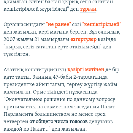
қойылған сәттен бастап қырық сегіз сағаттан
кешіктірілмей жүргізіледі" деп
тұрған
.
Орысшасындағы
"не ранее"
сөзі
"кешіктірілмей"
деп жазылып, кері мағына берген. Бұл олқылық
2007 жылғы 21 мамырдағы
өзгертулер
кезінде
"қырық сегіз сағаттан ерте өткізілмейді" деп
түзетілген.
Азаттық конституцияның
қазіргі мәтінен
де бір
қате тапты. Заңның 47-бабы 2-тармағында
президентке айып тағып, тергеу жүргізу жайы
қамтылған. Орыс тіліндегі нұсқасында
"Окончательное решение по данному вопросу
принимается на совместном заседании Палат
Парламента большинством не менее трех
четвертей
от общего числа голосов
депутатов
каждой из Палат..." деп жазылған.