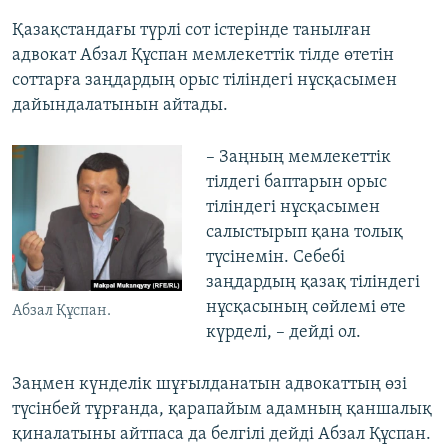
Қазақстандағы түрлі сот істерінде танылған
адвокат Абзал Құспан мемлекеттік тілде өтетін
соттарға заңдардың орыс тіліндегі нұсқасымен
дайындалатынын айтады.
– Заңның мемлекеттік
тілдегі баптарын орыс
тіліндегі нұсқасымен
салыстырып қана толық
түсінемін. Себебі
заңдардың қазақ тіліндегі
нұсқасының сөйлемі өте
Абзал Құспан.
күрделі, – дейді ол.
Заңмен күнделік шұғылданатын адвокаттың өзі
түсінбей тұрғанда, қарапайым адамның қаншалық
қиналатыны айтпаса да белгілі дейді Абзал Құспан.