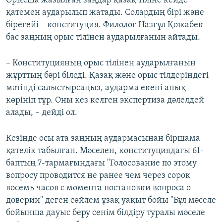
Орысша жазылған заңдар қазақ тіліне кейде
қатемен аударылып жатады. Солардың бірі және
бірегейі – конституция. Филолог Назгүл Қожабек
бас заңның орыс тілінен аударылғанын айтады.
– Конституцияның орыс тілінен аударылғанын
жұрттың бәрі біледі. Қазақ және орыс тілдеріндегі
мәтінді салыстырсаңыз, аударма екені анық
көрініп тұр. Оны кез келген экспертиза дәлелдей
алады, – дейді ол.
Кезінде осы ата заңның аудармасынан біршама
қателік табылған. Мәселен, конституциядағы 61-
баптың 7-тармағындағы "Голосование по этому
вопросу проводится не ранее чем через сорок
восемь часов с момента постановки вопроса о
доверии" деген сөйлем ұзақ уақыт бойы "Бұл мәселе
бойынша дауыс беру сенім білдіру туралы мәселе