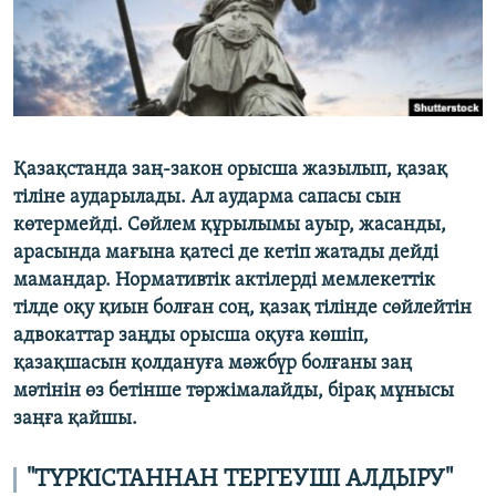
ЖАЗЫЛЫҢЫЗ
Басқа тілдерде
Қазақстанда заң-закон орысша жазылып, қазақ
тіліне аударылады. Ал аударма сапасы сын
көтермейді. Сөйлем құрылымы ауыр, жасанды,
арасында мағына қатесі де кетіп жатады дейді
мамандар. Нормативтік актілерді мемлекеттік
тілде оқу қиын болған соң, қазақ тілінде сөйлейтін
адвокаттар заңды орысша оқуға көшіп,
қазақшасын қолдануға мәжбүр болғаны заң
мәтінін өз бетінше тәржімалайды, бірақ мұнысы
заңға қайшы.
"ТҮРКІСТАННАН ТЕРГЕУШІ АЛДЫРУ"