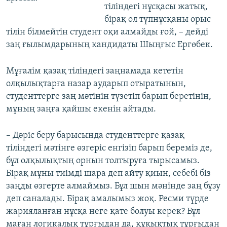
тіліндегі нұсқасы жатық,
бірақ ол түпнұсқаны орыс
тілін білмейтін студент оқи алмайды ғой, – дейді
заң ғылымдарының кандидаты Шыңғыс Ергөбек.
Мұғалім қазақ тіліндегі заңнамада кететін
олқылықтарға назар аударып отыратынын,
студенттерге заң мәтінін түзетіп барып беретінін,
мұның заңға қайшы екенін айтады.
– Дәріс беру барысында студенттерге қазақ
тіліндегі мәтінге өзгеріс енгізіп барып береміз де,
бұл олқылықтың орнын толтыруға тырысамыз.
Бірақ мұны тиімді шара деп айту қиын, себебі біз
заңды өзгерте алмаймыз. Бұл шын мәнінде заң бұзу
деп саналады. Бірақ амалымыз жоқ. Ресми түрде
жарияланған нұсқа неге қате болуы керек? Бұл
маған логикалық тұрғыдан да, құқықтық тұрғыдан