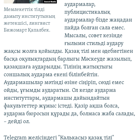
аудармалар,
Мемлекеттік тілді
публицистикалық
дамыту институтының
аудармалар бізде жаңадан
жетекшісі, лингвист
пайда болған сала емес.
Бижомарт Қапалбек.
Мысалы, совет кезінде
ғылыми стильді аудару
жақсы жолға қойылды. Қазақ тілі мен әдебиетінен
басқа оқулықтардың барлығы Мәскеуде жазылып,
қазақшаға аударылды. Тілінің жатықтығы
соншалық аударма екені білінбейтін.
Аудармашылар мәтінді өзіне сіңіріп, сөзді емес
ойды, ұғымды аударатын. Ол кезде аударма
институттары, аудармашы дайындайтын
факультеттер жұмыс істеді. Қазір ақша болса,
аударма бюросын құрады да, болмаса жаба салады,
– дейді ол.
Telegram желісіндегі "Калькасыз қазақ тілі"