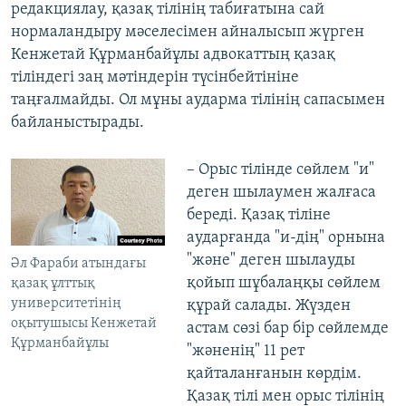
редакциялау, қазақ тілінің табиғатына сай
нормаландыру мәселесімен айналысып жүрген
Кенжетай Құрманбайұлы адвокаттың қазақ
тіліндегі заң мәтіндерін түсінбейтініне
таңғалмайды. Ол мұны аударма тілінің сапасымен
байланыстырады.
– Орыс тілінде сөйлем "и"
деген шылаумен жалғаса
береді. Қазақ тіліне
аударғанда "и-дің" орнына
"және" деген шылауды
Әл Фараби атындағы
қойып шұбалаңқы сөйлем
қазақ ұлттық
университетінің
құрай салады. Жүзден
оқытушысы Кенжетай
астам сөзі бар бір сөйлемде
Құрманбайұлы
"жәненің" 11 рет
қайталанғанын көрдім.
Қазақ тілі мен орыс тілінің