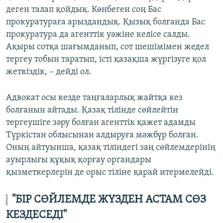
деген талап қойдық. Көнбеген соң Бас
прокуратураға арыздандық. Қызық болғанда Бас
прокуратура да агенттік уәжіне келісе салды.
Ақыры сотқа шағымданып, сот шешімімен жедел
тергеу тобын таратып, істі қазақша жүргізуге қол
жеткіздік, – дейді ол.
Адвокат осы кезде таңғаларлық жайтқа кез
болғанын айтады. Қазақ тілінде сөйлейтін
тергеушіге зәру болған агенттік қажет адамды
Түркістан облысынан алдыруға мәжбүр болған.
Оның айтуынша, қазақ тіліндегі заң сөйлемдерінің
ауырлығы құқық қорғау органдары
қызметкерлерін де орыс тіліне қарай итермелейді.
"БІР СӨЙЛЕМДЕ ЖҮЗДЕН АСТАМ СӨЗ
КЕЗДЕСЕДІ"