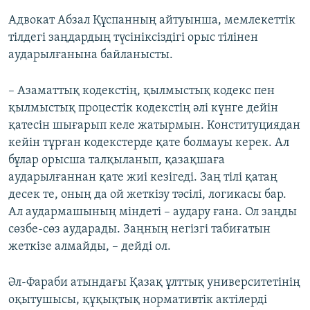
Адвокат Абзал Құспанның айтуынша, мемлекеттік
тілдегі заңдардың түсініксіздігі орыс тілінен
аударылғанына байланысты.
– Азаматтық кодекстің, қылмыстық кодекс пен
қылмыстық процестік кодекстің әлі күнге дейін
қатесін шығарып келе жатырмын. Конституциядан
кейін тұрған кодекстерде қате болмауы керек. Ал
бұлар орысша талқыланып, қазақшаға
аударылғаннан қате жиі кезігеді. Заң тілі қатаң
десек те, оның да ой жеткізу тәсілі, логикасы бар.
Ал аудармашының міндеті – аудару ғана. Ол заңды
сөзбе-сөз аударады. Заңның негізгі табиғатын
жеткізе алмайды, – дейді ол.
Әл-Фараби атындағы Қазақ ұлттық университетінің
оқытушысы, құқықтық нормативтік актілерді