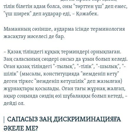
тілін білетін адам болса, оны "төрттен үш" деп емес,
"үш ширек" деп аударар еді, – Қожабек.
Маманның сөзінше, аударма ісінде терминология
жасақтау мәселесі де бар.
– Қазақ тіліндегі құқық терминдері орнықпаған.
Заң саласының сөздері онсыз да ұзын болып келеді.
Оған қазақ тіліндегі "-тылық", "-тілік", "-шылық", "-
шілік" (мысалы, конституцияда "иемденіп кету"
деген тіркес "иемденіп кетушілік" деп жазылған)
жұрнақтары қосылады. Оған тағы жұрнақ жалғап,
ақыр соңында сөздің өзі шұбалаңқы болып кетеді, –
дейді ол.
САПАСЫЗ ЗАҢ ДИСКРИМИНАЦИЯҒА
ӘКЕЛЕ МЕ?