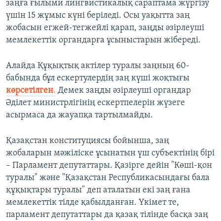
заңға ғылыми лингвистикалық сараптама жүргізу
үшін 15 жұмыс күні беріледі. Осы уақытта заң
жобасын егжей-тегжейлі қарап, заңды әзірлеуші
мемлекеттік органдарға ұсыныстарын жібереді.
Алайда Құқықтық актілер туралы заңның 60-
бабында бұл ескертулердің заң күші жоқтығы
көрсетілген
.
Демек заңды әзірлеуші органдар
Әділет министрлігінің ескертпелерін жүзеге
асырмаса да жауапқа тартылмайды.
Қазақстан конституциясы бойынша, заң
жобаларын мәжіліске ұсынатын үш субъектінің бірі
– Парламент депутаттары. Қазірге дейін "Көші-қон
туралы" және "Қазақстан Республикасындағы бала
құқықтары туралы" деп аталатын екі заң ғана
мемлекеттік тілде қабылданған. Үкімет те,
парламент депутаттары да қазақ тілінде басқа заң