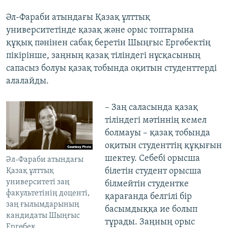
Әл-Фараби атындағы Қазақ ұлттық
университетінде қазақ және орыс топтарына
құқық пәнінен сабақ беретін Шыңғыс Ергөбектің
пікірінше, заңның қазақ тіліндегі нұсқасының
сапасыз болуы қазақ тобында оқитын студенттерді
алалайды.
– Заң саласында қазақ
тіліндегі мәтіннің кемел
болмауы – қазақ тобында
оқитын студенттің құқығын
шектеу. Себебі орысша
Әл-Фараби атындағы
білетін студент орысша
Қазақ ұлттық
университеті заң
білмейтін студентке
факультетінің доценті,
қарағанда белгілі бір
заң ғылымдарының
басымдыққа ие болып
кандидаты Шыңғыс
тұрады. Заңның орыс
Ергөбек.