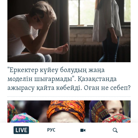
"Еркектер күйеу болудың жаңа
моделін шығармады". Қазақстанда
ажырасу қайта көбейді. Оған не себеп?
LIVE
РУС