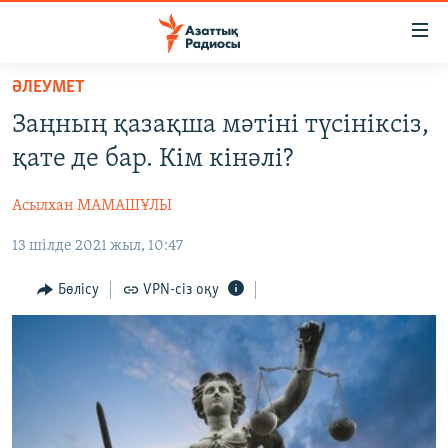
Accessibility
links
Skip
ӘЛЕУМЕТ
to
ЖАҢАЛЫҚТАР
Заңның қазақша мәтіні түсініксіз,
main
САЯСАТ
content
қате де бар. Кім кінәлі?
AZATTYQTV
Skip
to
Асылхан МАМАШҰЛЫ
ҚАҢТАР ОҚИҒАСЫ
main
13 шілде 2021 жыл, 10:47
АДАМ ҚҰҚЫҚТАРЫ
Navigation
Skip
ӘЛЕУМЕТ
Бөлісу
VPN-сіз оқу
to
ӘЛЕМ
Search
АРНАЙЫ ЖОБАЛАР
Русский