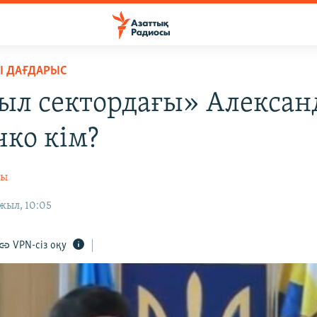
Ы ДАҒДАРЫС
л сектордағы» Алексан
ко кім?
сы
жыл, 10:05
VPN-сіз оқу