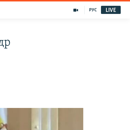
LIVE
РУС
др