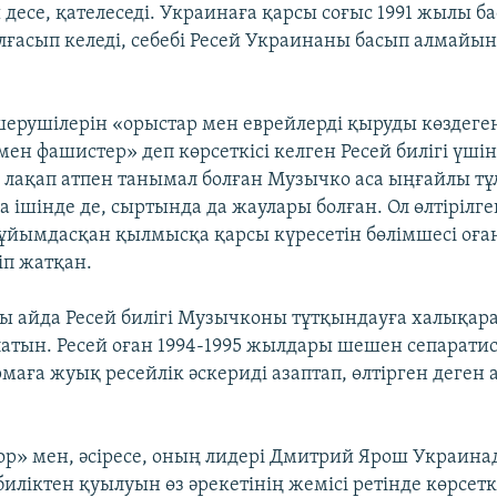
 десе, қателеседі. Украинаға қарсы соғыс 1991 жылы б
алғасып келеді, себебі Ресей Украинаны басып алмайы
ерушілерін «орыстар мен еврейлерді қыруды көздеге
мен фашистер» деп көрсеткісі келген Ресей билігі үші
 лақап атпен танымал болған Музычко аса ыңғайлы тұ
 ішінде де, сыртында да жаулары болған. Ол өлтірілге
йымдасқан қылмысқа қарсы күресетін бөлімшесі оға
іп жатқан.
осы айда Ресей билігі Музычконы тұтқындауға халықар
атын. Ресей оған 1994-1995 жылдары шешен сепаратис
маға жуық ресейлік әскериді азаптап, өлтірген деген
р» мен, әсіресе, оның лидері Дмитрий Ярош Украина
иліктен қуылуын өз әрекетінің жемісі ретінде көрсеткі