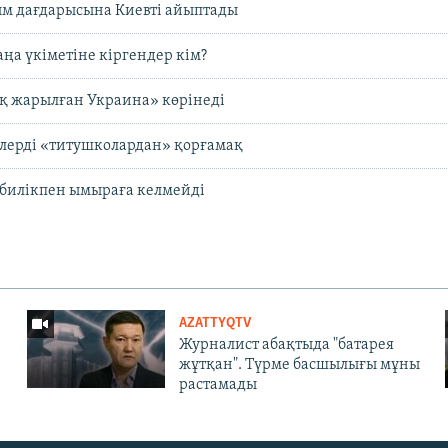
м дағдарысына Киевті айыптады
а үкіметіне кіргендер кім?
қ жарылған Украина» көрінеді
ілерді «титушколардан» қорғамақ
 билікпен ымыраға келмейді
AZATTYQTV
Журналист абақтыда "батарея
жұтқан". Түрме басшылығы мұны
растамады