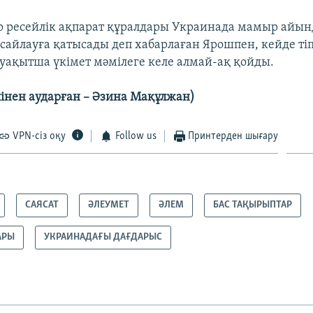
р ресейлік ақпарат құралдары Украинада мамыр айынд
 сайлауға қатысады деп хабарлаған Ярошпен, кейде тіп
ақытша үкімет мәмілеге келе алмай-ақ қойды.​
інен аударған – Әзина Мақұлжан)
VPN-сіз оқу
Follow us
Принтерден шығару
САЯСАТ
ӘЛЕУМЕТ
ӘЛЕМ
БАС ТАҚЫРЫПТАР
АРЫ
УКРАИНАДАҒЫ ДАҒДАРЫС