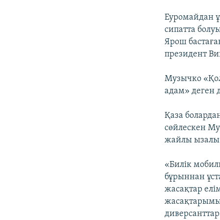
Еуромайдан 
сипатта болу
Ярош бастаға
президент Ви
Музычко «Қол
адам» деген д
Қаза боларда
сөйлескен Му
жайлы ызалы п
«Билік мобил
бұрыннан ұста
жасақтар елім
жасақтарымыз
диверсанттар