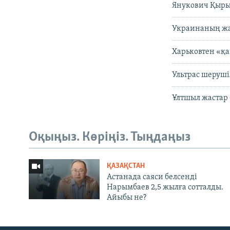
Янукович Қыры
Украинаның жаң
Харьковтен «қа
Ультрас шеруш
Ұлтшыл жастар
Оқыңыз. Көріңіз. Тыңдаңыз
ҚАЗАҚСТАН
Астанада саяси белсенді
Нарымбаев 2,5 жылға сотталды.
Айыбы не?