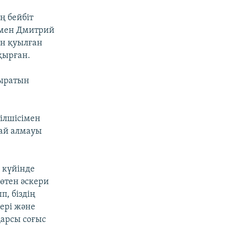
 бейбіт
 мен Дмитрий
ен қуылған
қырған.
қыратын
тілшісімен
ай алмауы
 күйінде
Бөтен әскери
п, біздің
ері және
қарсы соғыс