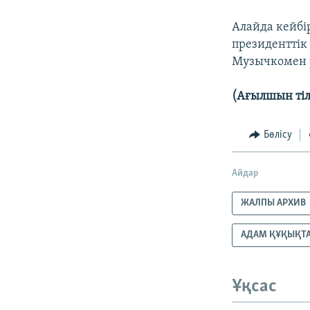
Алайда кейбі
президенттік
Музычкомен у
(Ағылшын тіл
Бөлісу
Айдар
ЖАЛПЫ АРХИВ
АДАМ ҚҰҚЫҚТ
Ұқсас