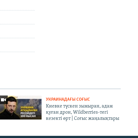
УКРАИНАДАҒЫ СОҒЫС
Киевке түскен зымыран, адам
қуған дрон, Wildberries-тегі
кезекті өрт | Соғыс жаңалықтары