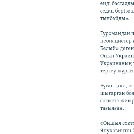
енді басталды
содан бері ж
тынбайды».
Еуромайдан ш
неонацистер 
Белый» деген
Оның Украина
Украинаның ұ
тергеу жүргіз
Бұған қоса, 
шығарған бол
соғыста жиыр
тағылған.
«Оңшыл секто
Януковичтің б