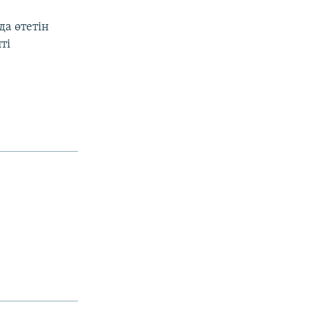
а өтетін
ті