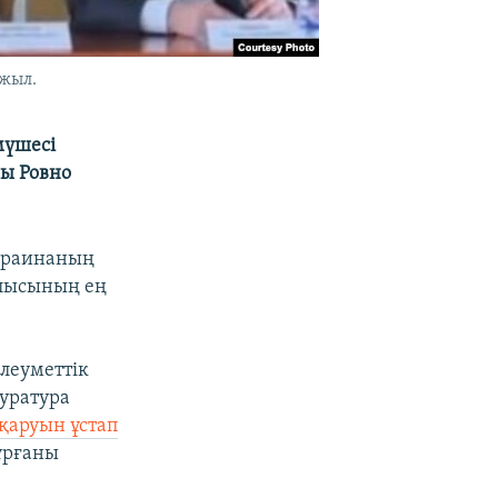
 жыл.
мүшесі
ы Ровно
Украинаның
алысының ең
әлеуметтік
уратура
қаруын ұстап
тұрғаны