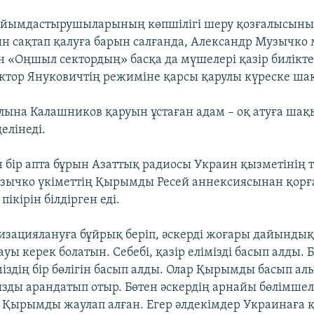
ұйымдастырушыларының көпшілігі шеру қозғалысының
ын сақтап қалуға барын салғанда, Александр Музычко
н «Оңшыл сектордың» басқа да мүшелері қазір билікт
ктор Януковичтің режиміне қарсы қарулы күреске ша
ына Калашников қаруын ұстаған адам – оқ атуға ша
елінеді.
н бір апта бұрын Азаттық радиосы Украин қызметінің 
зычко үкіметтің Қырымды Ресей аннексиясынан қорғ
ікірін білдірген еді.
изациялануға бұйрық беріп, әскерді жоғары дайындық
уы керек болатын. Себебі, қазір елімізді басып алды. 
іздің бір бөлігін басып алды. Олар Қырымды басып алы
ды арандатып отыр. Бөтен әскердің арнайы бөлімшел
 Қырымды жаулап алған. Егер әлдекімдер Украинаға 