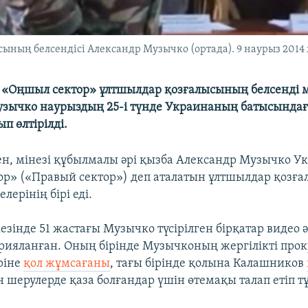
ның белсендіcі Александр Музычко (ортада). 9 наурыз 2014
«Оңшыл сектор» ұлтшылдар қозғалысының белсенді 
зычко наурыздың 25-і түнде Украинаның батысындағ
п өлтірілді.
ен, мінезі құбылмалы әрі қызба Александр Музычко 
р» («Правый сектор») деп аталатын ұлтшылдар қозғ
ерінің бірі еді.
зінде 51 жастағы Музычко түсірілген бірқатар видео 
рияланған. Оның бірінде Музычконың жергілікті прок
ріне
қол жұмсағаны
, тағы бірінде қолына Калашников
н шерулерде қаза болғандар үшін өтемақы талап етіп 