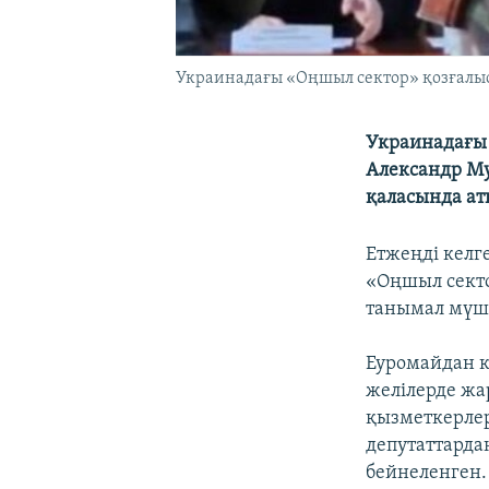
Украинадағы «Оңшыл сектор» қозғалысы
Украинадағы 
Александр Му
қаласында аты
Етжеңді келг
«Оңшыл секто
танымал мүшел
Еуромайдан ке
желілерде жа
қызметкерле
депутаттарда
бейнеленген.