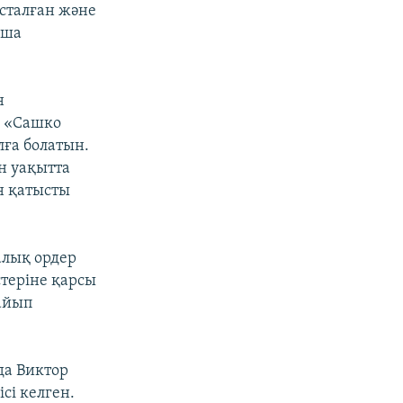
асталған және
нша
н
н «Сашко
лға болатын.
н уақытта
н қатысты
алық ордер
теріне қарсы
 айып
да Виктор
сі келген.