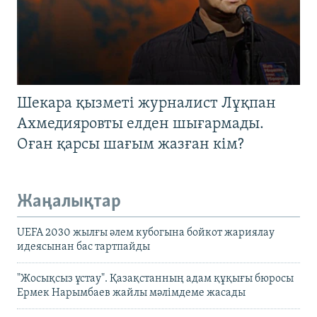
Шекара қызметі журналист Лұқпан
Ахмедияровты елден шығармады.
Оған қарсы шағым жазған кім?
Жаңалықтар
UEFA 2030 жылғы әлем кубогына бойкот жариялау
идеясынан бас тартпайды
"Жосықсыз ұстау". Қазақстанның адам құқығы бюросы
Ермек Нарымбаев жайлы мәлімдеме жасады