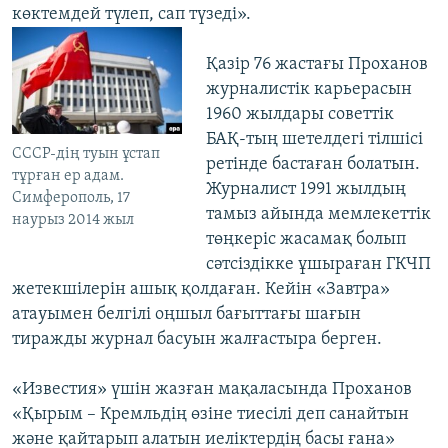
көктемдей түлеп, сап түзеді».
Қазір 76 жастағы Проханов
журналистік карьерасын
1960 жылдары советтік
БАҚ-тың шетелдегі тілшісі
СССР-дің туын ұстап
ретінде бастаған болатын.
тұрған ер адам.
Журналист 1991 жылдың
Симферополь, 17
тамыз айында мемлекеттік
наурыз 2014 жыл
төңкеріс жасамақ болып
сәтсіздікке ұшыраған ГКЧП
жетекшілерін ашық қолдаған. Кейін «Завтра»
атауымен белгілі оңшыл бағыттағы шағын
тиражды журнал басуын жалғастыра берген.
«Известия» үшін жазған мақаласында Проханов
«Қырым – Кремльдің өзіне тиесілі деп санайтын
және қайтарып алатын иеліктердің басы ғана»