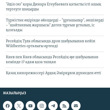
"Әділ сөз" қоры Динара Егеубаеваға қатысты істі ашық
тергеуге шақырды
Түркістан өңірінде әйелдерді – "ұрғашылар", әншілерді
– "шайтанның жаршысы" деген тұрғын ұсталып, іс
қозғалды
Ресейдің Тула облысында дрон шабуылынан кейін
Wildberries орталығы өртенді
Киев пен Киев облысында Ресейдің әуе шабуылынан
кемінде 17 адам қаза тапқан
Қазақ кинорежиссері Ардақ Әмірқұлов дүниеден өтті
ЖАЗЫЛЫҢЫЗ