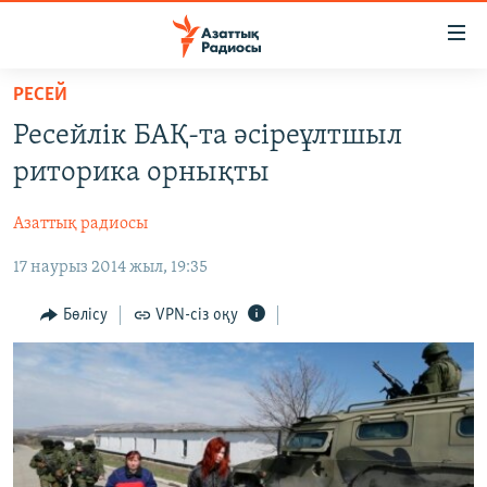
Accessibility
links
Skip
РЕСЕЙ
to
ЖАҢАЛЫҚТАР
Ресейлік БАҚ-та әсіреұлтшыл
main
САЯСАТ
content
риторика орнықты
AZATTYQTV
Skip
to
Азаттық радиосы
ҚАҢТАР ОҚИҒАСЫ
main
17 наурыз 2014 жыл, 19:35
АДАМ ҚҰҚЫҚТАРЫ
Navigation
Skip
ӘЛЕУМЕТ
Бөлісу
VPN-сіз оқу
to
ӘЛЕМ
Search
АРНАЙЫ ЖОБАЛАР
Русский