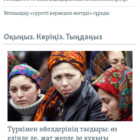
Ұлтшылдар «суретті көрмеден әкетуді» сұрады
Оқыңыз. Көріңіз. Тыңдаңыз
Түркімен әйелдерінің тағдыры: өз
елінде де, жат жерде де құқығы