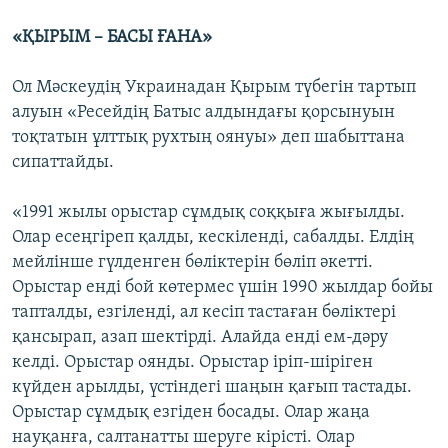
«ҚЫРЫМ – БАСЫ ҒАНА»
Ол Мәскеудің Украинадан Қырым түбегін тартып
алуын «Ресейдің Батыс алдындағы қорсынуын
тоқтатын ұлттық рухтың оянуы» деп шабыттана
сипаттайды.
«1991 жылы орыстар сұмдық соққыға жығылды.
Олар есеңгіреп қалды, кескіленді, сабалды. Елдің
мейлінше гүлденген бөліктерін бөліп әкетті.
Орыстар енді бой көтермес үшін 1990 жылдар бойы
тапталды, езгіленді, ал кесіп тастаған бөліктері
қансырап, азап шектірді. Алайда енді ем-дәру
келді. Орыстар оянды. Орыстар іріп-шіріген
күйден арылды, үстіндегі шаңын қағып тастады.
Орыстар сұмдық езгіден босады. Олар жаңа
науқанға, салтанатты шеруге кірісті. Олар