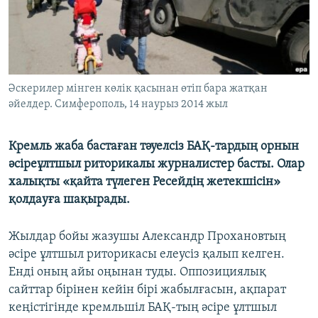
ЖАЗЫЛЫҢЫЗ
Басқа тілдерде
Әскерилер мінген көлік қасынан өтіп бара жатқан
әйелдер. Симферополь, 14 наурыз 2014 жыл
Кремль жаба бастаған тәуелсіз БАҚ-тардың орнын
әсіреұлтшыл риторикалы журналистер басты. Олар
халықты «қайта түлеген Ресейдің жетекшісін»
қолдауға шақырады.
Жылдар бойы жазушы Александр Прохановтың
әсіре ұлтшыл риторикасы елеусіз қалып келген.
Енді оның айы оңынан туды. Оппозициялық
сайттар бірінен кейін бірі жабылғасын, ақпарат
кеңістігінде кремльшіл БАҚ-тың әсіре ұлтшыл