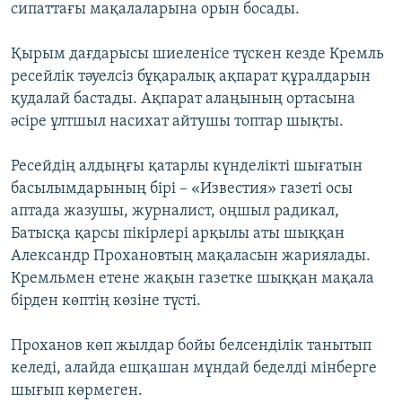
сипаттағы мақалаларына орын босады.
Қырым дағдарысы шиеленісе түскен кезде Кремль
ресейлік тәуелсіз бұқаралық ақпарат құралдарын
қудалай бастады. Ақпарат алаңының ортасына
әсіре ұлтшыл насихат айтушы топтар шықты.
Ресейдің алдыңғы қатарлы күнделікті шығатын
басылымдарының бірі – «Известия» газеті осы
аптада жазушы, журналист, оңшыл радикал,
Батысқа қарсы пікірлері арқылы аты шыққан
Александр Прохановтың мақаласын жариялады.
Кремльмен етене жақын газетке шыққан мақала
бірден көптің көзіне түсті.
Проханов көп жылдар бойы белсенділік танытып
келеді, алайда ешқашан мұндай беделді мінберге
шығып көрмеген.