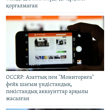
қорғалмаған
OCCRP: Азаттық пен "Мониториға"
фейк шағым үндістандық,
пәкістандық аккаунттар арқылы
жасалған