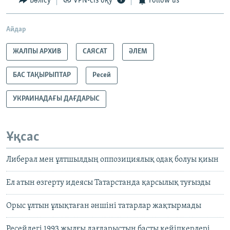
Бөлісу
VPN-сіз оқу
Follow us
Айдар
ЖАЛПЫ АРХИВ
САЯСАТ
ӘЛЕМ
БАС ТАҚЫРЫПТАР
Ресей
УКРАИНАДАҒЫ ДАҒДАРЫС
Ұқсас
Либерал мен ұлтшылдың оппозициялық одақ болуы қиын
Ел атын өзгерту идеясы Татарстанда қарсылық туғызды
Орыс ұлтын ұлықтаған әншіні татарлар жақтырмады
Ресейдегі 1993 жылғы дағдарыстың басты кейіпкерлері