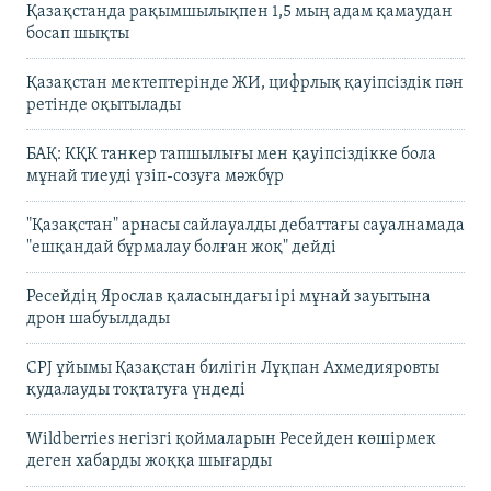
Қазақстанда рақымшылықпен 1,5 мың адам қамаудан
босап шықты
Қазақстан мектептерінде ЖИ, цифрлық қауіпсіздік пән
ретінде оқытылады
БАҚ: КҚК танкер тапшылығы мен қауіпсіздікке бола
мұнай тиеуді үзіп-созуға мәжбүр
"Қазақстан" арнасы сайлауалды дебаттағы сауалнамада
"ешқандай бұрмалау болған жоқ" дейді
Ресейдің Ярослав қаласындағы ірі мұнай зауытына
дрон шабуылдады
CPJ ұйымы Қазақстан билігін Лұқпан Ахмедияровты
қудалауды тоқтатуға үндеді
Wildberries негізгі қоймаларын Ресейден көшірмек
деген хабарды жоққа шығарды