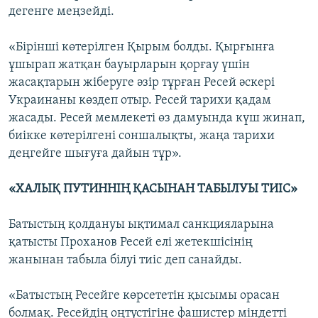
дегенге меңзейді.
«Бірінші көтерілген Қырым болды. Қырғынға
ұшырап жатқан бауырларын қорғау үшін
жасақтарын жіберуге әзір тұрған Ресей әскері
Украинаны көздеп отыр. Ресей тарихи қадам
жасады. Ресей мемлекеті өз дамуында күш жинап,
биікке көтерілгені соншалықты, жаңа тарихи
деңгейге шығуға дайын тұр».
«ХАЛЫҚ ПУТИННІҢ ҚАСЫНАН ТАБЫЛУЫ ТИІС»
Батыстың қолдануы ықтимал санкцияларына
қатысты Проханов Ресей елі жетекшісінің
жанынан табыла білуі тиіс деп санайды.
«Батыстың Ресейге көрсететін қысымы орасан
болмақ. Ресейдің оңтүстігіне фашистер міндетті