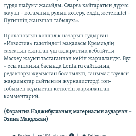
түрде шабуыл жасайды. Оларға қайтаратын дұрыс
жауап – қоғамның рухын көтеру, елдің жетекшісі –
Путиннің жанынан табылуы».
Прохановтың көпшілік назарын тудырған
«Известия» газетіндегі мақаласы Кремльдің
саясатын сынаған үш ақпараттық вебсайтты
Мәскеу жауып тастағаннан кейін жарияланды. Бұл
– осы аптаның басында Lenta.ru сайтының
редакторы жұмыстан босатылып, танымал тәуелсіз
жаңалықтар сайтының журналистерді топ-
тобымен жұмыстан кеткесін жарияланған
комментарий.
(Фарангиз Наджибулланың материалын аударған –
Әзина Мақұлжан)