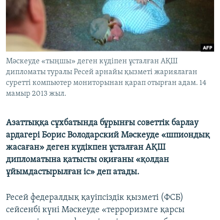
ЖАЗЫЛЫҢЫЗ
Басқа тілдерде
Мәскеуде «тыңшы» деген күдіпен ұсталған АҚШ
дипломаты туралы Ресей арнайы қызметі жариялаған
суретті компьютер мониторынан қарап отырған адам. 14
мамыр 2013 жыл.
Азаттыққа сұхбатында бұрынғы советтік барлау
ардагері Борис Володарский Мәскеуде «шпиондық
жасаған» деген күдікпен ұсталған АҚШ
дипломатына қатысты оқиғаны «қолдан
ұйымдастырылған іс» деп атады.
Ресей федералдық қауіпсіздік қызметі (ФСБ)
сейсенбі күні Мәскеуде «терроризмге қарсы