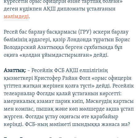
күресетін орыс офицерін өзіне тартпақ болған»
деген күдікпен АҚШ дипломаты ұсталғанын
мәлімдеді
.
Ресей бас барлау басқармасы (ГРУ) әскери барлау
бөлімінің ардагері, қазір Лондонда тұратын Борис
Володарский Азаттыққа берген сұхбатында бұл
оқиға «қолдан ұйымдастырылған» дейді.
Азаттық:
– Ресейлік ФСБ АҚШ елшілігінің
қызметкері Кристофер Райан Фогл «орыс офицерін
үгіттеп жатқан жерінен қолға түсті» дейді. Ресейлік
телеарналар Фоглды қалай ұстағанын көрсетті:
америкалық азамат парик киіп, Мәскеудің картасы
мен компас, пышақ және көп мөлшерде ақша ұстап
жүрген. Фоглды ұстау оқиғасы өте қарабайыр
көрінді. ФСБ-ның мәліметі шындыққа жанаса ма?