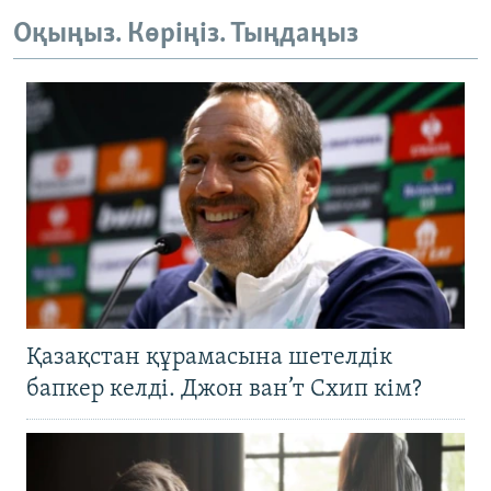
Оқыңыз. Көріңіз. Тыңдаңыз
Қазақстан құрамасына шетелдік
бапкер келді. Джон ван’т Схип кім?