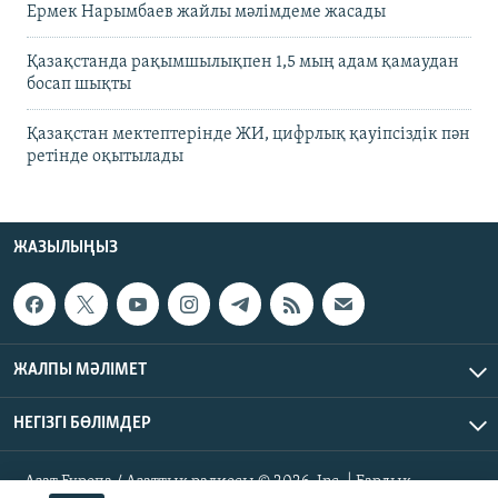
Ермек Нарымбаев жайлы мәлімдеме жасады
Қазақстанда рақымшылықпен 1,5 мың адам қамаудан
босап шықты
Қазақстан мектептерінде ЖИ, цифрлық қауіпсіздік пән
ретінде оқытылады
ЖАЗЫЛЫҢЫЗ
ЖАЛПЫ МӘЛІМЕТ
НЕГІЗГІ БӨЛІМДЕР
Азат Еуропа / Азаттық радиосы © 2026, Inc. | Барлық