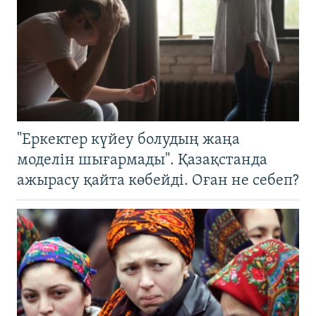
"Еркектер күйеу болудың жаңа
моделін шығармады". Қазақстанда
ажырасу қайта көбейді. Оған не себеп?