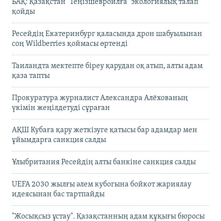
БАҚ: Қазақстан "Теңізшевройлға" экологиялық талап
қойды
Ресейдің Екатеринбург қаласында дрон шабуылынан
соң Wildberries қоймасы өртенді
Таиландта мектепте біреу қарудан оқ атып, алты адам
қаза тапты
Прокуратура журналист Александра Алёхованың
үкімін жеңілдетуді сұраған
АҚШ Кубаға қару жеткізуге қатысы бар адамдар мен
ұйымдарға санкция салды
Ұлыбритания Ресейдің алты банкіне санкция салды
UEFA 2030 жылғы әлем кубогына бойкот жариялау
идеясынан бас тартпайды
"Жосықсыз ұстау". Қазақстанның адам құқығы бюросы