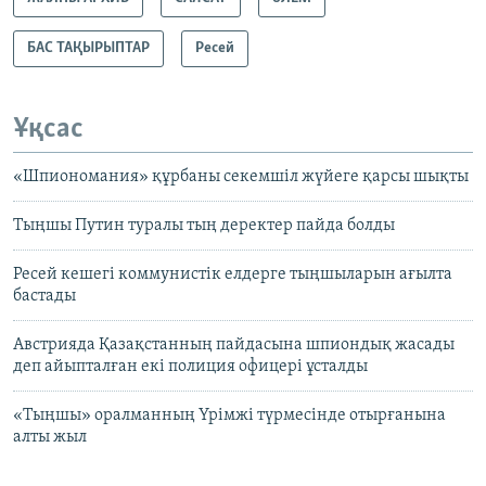
БАС ТАҚЫРЫПТАР
Ресей
Ұқсас
«Шпиономания» құрбаны секемшіл жүйеге қарсы шықты
Тыңшы Путин туралы тың деректер пайда болды
Ресей кешегі коммунистік елдерге тыңшыларын ағылта
бастады
Австрияда Қазақстанның пайдасына шпиондық жасады
деп айыпталған екі полиция офицері ұсталды
«Тыңшы» оралманның Үрімжі түрмесінде отырғанына
алты жыл