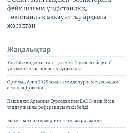
OCCRP: Азаттық пен "Мониториға"
фейк шағым үндістандық,
пәкістандық аккаунттар арқылы
жасалған
Жаңалықтар
YouTube видеохостинг қызметі "Русская община"
ұйымының екі арнасын бұғаттады
Орталық Азия 2025 жылы әлемде туризм ең жылдам
өскен өңір атанды
Пашинян: Армения Еуроодақ пен ЕАЭО-ның бірін
таңдау жайлы референдум өткізбейді
Білім грант иегерлерінің тізімі жарияланды