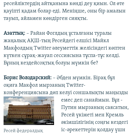
ресейліктердің айтқанына көнді деу қиын. Ол өте
қауіпті қадам болар еді. Меніңше, оны бір амалын
тауып, айламен көндірген сияқты.
Азаттық:
– Райан Фоглдың ұсталғаны туралы
жаңалық АҚШ-тың Ресейдегі елшісі Майкл
Макфолдың Twitter әлеуметтік желісіндегі көптен
күткен сұрақ-жауап сессиясына тұспа-тұс келді.
Бұның кездейсоқтық болуы мүмкін бе?
Борис Володарский:
– Әбден мүмкін. Бірақ бұл
оқиға Макфол мырзаның Twitter-
конференциясына дөп келуі соншалықты маңызды
емес деп санаймын. Бұл -
Путин мырзаның саясатын,
Ресей үкіметі мен Кремль
әкімшілігінің соңғы кездегі
іс-әрекеттерін қолдау үшн
Ресей федералдық