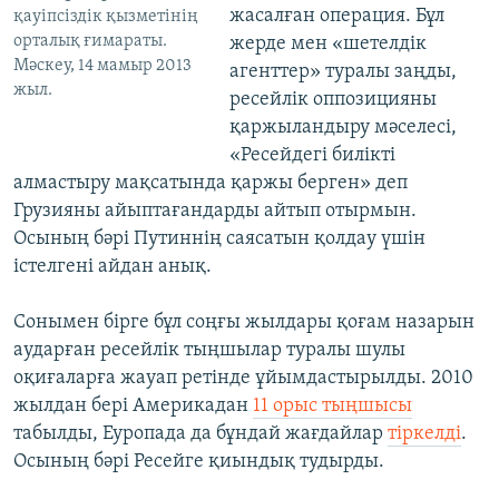
жасалған операция. Бұл
қауіпсіздік қызметінің
орталық ғимараты.
жерде мен «шетелдік
Мәскеу, 14 мамыр 2013
агенттер» туралы заңды,
жыл.
ресейлік оппозицияны
қаржыландыру мәселесі,
«Ресейдегі билікті
алмастыру мақсатында қаржы берген» деп
Грузияны айыптағандарды айтып отырмын.
Осының бәрі Путиннің саясатын қолдау үшін
істелгені айдан анық.
Сонымен бірге бұл соңғы жылдары қоғам назарын
аударған ресейлік тыңшылар туралы шулы
оқиғаларға жауап ретінде ұйымдастырылды. 2010
жылдан бері Америкадан
11 орыс тыңшысы
табылды, Еуропада да бұндай жағдайлар
тіркелді
.
Осының бәрі Ресейге қиындық тудырды.