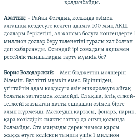
қолданбайды.
Азаттық:
– Райан Фоглдың қолында өзімен
алғашқы кездесуге келген адамға 100 мың АҚШ
доллары берілетіні, ал жансыз болуға көнгендерге 1
миллион доллар беру төленетіні туралы хат болған
деп хабарланды. Осындай ірі сомадағы ақшамен
ресейлік тыңшыларды тарту мүмкін бе?
Борис Володарский:
– Мен бюджеттің мөлшерін
білемін. Бұл тіпті мүмкін емес. Біріншіден,
үгіттейтін адам кездесуге өзін әшкерелеуге айғақ
болатын заттармен келмейді. Ол ақша, істің егжей-
тегжейі жазылған хатты ешқашан өзімен бірге
алып жүрмейді. Мәскеудің картасы, фонарь, парик,
қара көзілдірік сияқты заттар да оның қолында
болмайды. Өте маңызды дерек немесе қарсы
жаққа өтуге келіскен тыңшы үшін 1 миллион