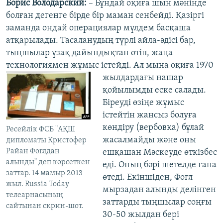
Борис Володарский:
– Бұндай оқиға шын мәнінде
болған дегенге бірде бір маман сенбейді. Қазіргі
заманда ондай операциялар мүлдем басқаша
атқарылады. Тасаланудың түрлі айла-әдісі бар,
тыңшылар ұзақ дайындықтан өтіп, жаңа
технологиямен жұмыс істейді. Ал мына оқиға 1970
жылдардағы нашар
қойылымды еске салады.
Біреуді өзіңе жұмыс
істейтін жансыз болуға
көндіру (вербовка) бұлай
Ресейлік ФСБ "АҚШ
жасалмайды және оны
дипломаты Кристофер
Райан Фоглдан
ешқашан Мәскеуде өткізбес
алынды" деп көрсеткен
еді. Оның бәрі шетелде ғана
заттар. 14 мамыр 2013
өтеді. Екіншіден, Фогл
жыл. Russia Today
мырзадан алынды делінген
телеарнасының
заттарды тыңшылар соңғы
сайтынан скрин-шот.
30-50 жылдан бері