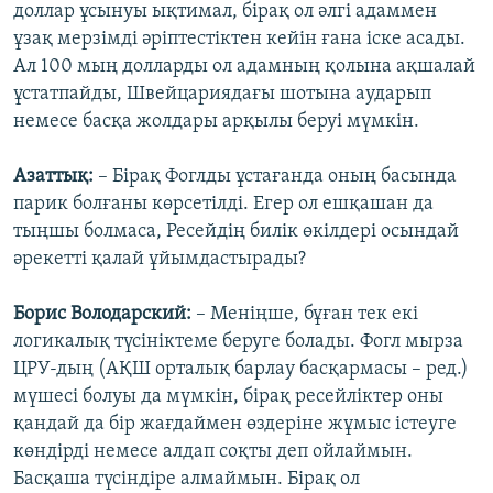
доллар ұсынуы ықтимал, бірақ ол әлгі адаммен
ұзақ мерзімді әріптестіктен кейін ғана іске асады.
Ал 100 мың долларды ол адамның қолына ақшалай
ұстатпайды, Швейцариядағы шотына аударып
немесе басқа жолдары арқылы беруі мүмкін.
Азаттық:
– Бірақ Фоглды ұстағанда оның басында
парик болғаны көрсетілді. Егер ол ешқашан да
тыңшы болмаса, Ресейдің билік өкілдері осындай
әрекетті қалай ұйымдастырады?
Борис Володарский:
– Меніңше, бұған тек екі
логикалық түсініктеме беруге болады. Фогл мырза
ЦРУ-дың (АҚШ орталық барлау басқармасы – ред.)
мүшесі болуы да мүмкін, бірақ ресейліктер оны
қандай да бір жағдаймен өздеріне жұмыс істеуге
көндірді немесе алдап соқты деп ойлаймын.
Басқаша түсіндіре алмаймын. Бірақ ол