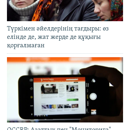
Түркімен әйелдерінің тағдыры: өз
елінде де, жат жерде де құқығы
қорғалмаған