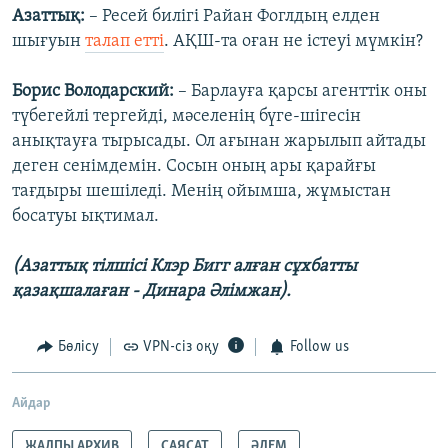
Азаттық:
– Ресей билігі Райан Фоглдың елден
шығуын
талап етті
. АҚШ-та оған не істеуі мүмкін?
Борис Володарский:
– Барлауға қарсы агенттік оны
түбегейлі тергейді, мәселенің бүге-шігесін
анықтауға тырысады. Ол ағынан жарылып айтады
деген сенімдемін. Сосын оның ары қарайғы
тағдыры шешіледі. Менің ойымша, жұмыстан
босатуы ықтимал.
(Азаттық тілшісі Клэр Бигг алған сұхбатты
қазақшалаған - Динара Әлімжан).
Бөлісу
VPN-сіз оқу
Follow us
Айдар
ЖАЛПЫ АРХИВ
САЯСАТ
ӘЛЕМ