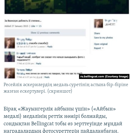
Ресейлік әскерилердің медаль суретінің астына бір-біріне
жазған ескертулері. (скриншот)
Бірақ «Жауынгерлік айбыны үшін» («Айбын»
медалі) медалінің реттік нөмірі болмайды,
сондықтан Bellingcat тобы өз зерттеуінде мұндай
наградалардың фотосуреттерін пайдаланбаған.