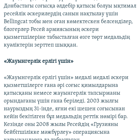
Донбастағы соғысқа әлдебір қатысы болуы ықтимал
ресейлік әскерилердің санын нақтылау үшін
Bellingcat тобы мен оған көмектескен белсенділер,
блогерлер Ресей армиясының әскери
қызметшілеріне табысталған өзге төрт медальдің
куәліктерін зерттеп шыққан.
«Жауынгерлік ерлігі үшін»
«Жауынгерлік ерлігі үшін» медалі медалі әскери
қызметшілерге ғана әрі соғыс қимылдарына
қатысқаны немесе жауынгерлік тапсырманы
орындағаны үшін ғана беріледі. 2003 жылғы
наурыздың 31-інде, яғни екі шешен соғысынан
кейін бекітілген бұл медальдің реттік нөмірі бар.
Кезінде оны 2008 жылы Ресейдің «Грузияны
бейбітшілікке мәжбүрлеу» операциясына