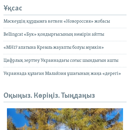
Ұқсас
Мәскеудің құрдымға кеткен «Новороссия» жобасы
Bellingcat «Бук» қондырғысының нөмірін айтты
«МН17 апатына Кремль жауапты болуы мүмкін»
Цифрлық зерттеу Украинадағы соғыс шындығын ашты
Украинада құлаған Малайзия ұшағының жаңа «дерегі»
Оқыңыз. Көріңіз. Тыңдаңыз