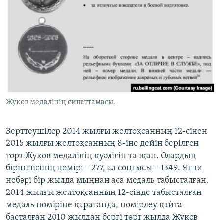
Жуков медалінің сипаттамасы.
Зерттеушілер 2014 жылғы желтоқсанның 12-сінен
2015 жылғы желтоқсанның 8-іне дейін берілген
төрт Жуков медалінің куәлігін тапқан. Олардың
біріншісінің нөмірі – 277, ал соңғысы – 1349. Яғни
небәрі бір жылда мыңнан аса медаль табысталған.
2014 жылғы желтоқсанның 12-сінде табысталған
медаль нөміріне қарағанда, нөмірлеу қайта
басталған 2010 жылдан бергі төрт жылда Жуков