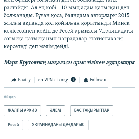
мен офицері соғысқан деген болжамды тағы
растайды. Ал ең көбі – 10 мың адам қатысқан деп
болжанады. Бұған қоса, баяндама авторлары 2015
жылғы ақпанда қол қойылған қорытынды Минск
келіссөзінен кейін де Ресей армиясы Украинадағы
соғысқа қатысқанын наградалар статистикасы
көрсетеді деп мәлімдейді.
Марк Крутовтың мақаласы орыс тілінен аударылды
Бөлісу
VPN-сіз оқу
Follow us
Айдар
ЖАЛПЫ АРХИВ
ӘЛЕМ
БАС ТАҚЫРЫПТАР
Ресей
УКРАИНАДАҒЫ ДАҒДАРЫС