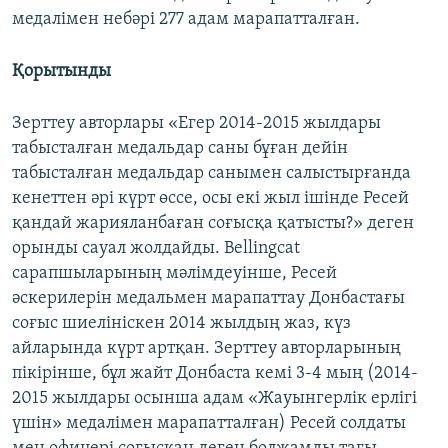
медалімен небәрі 277 адам марапатталған.
Қорытынды
Зерттеу авторлары «Егер 2014-2015 жылдары
табысталған медальдар саны бұған дейін
табысталған медальдар санымен салыстырғанда
кенеттен әрі күрт өссе, осы екі жыл ішінде Ресей
қандай жарияланбаған соғысқа қатысты?» деген
орынды сауал жолдайды. Bellingcat
сарапшыларының мәлімдеуінше, Ресей
әскерилерін медальмен марапаттау Донбастағы
соғыс шиелініскен 2014 жылдың жаз, күз
айларында күрт артқан. Зерттеу авторларының
пікірінше, бұл жайт Донбаста кемі 3-4 мың (2014-
2015 жылдары осынша адам «Жауынгерлік ерлігі
үшін» медалімен марапатталған) Ресей солдаты