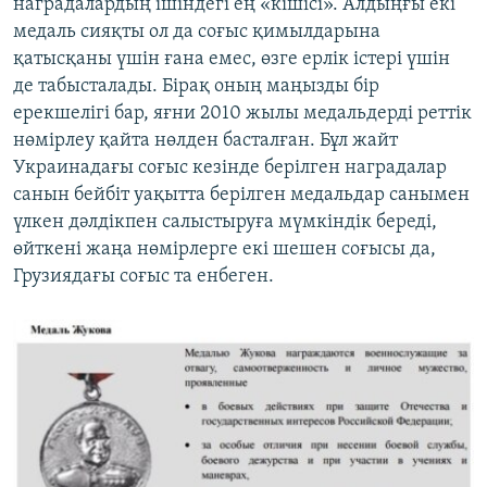
наградалардың ішіндегі ең «кішісі». Алдыңғы екі
медаль сияқты ол да соғыс қимылдарына
қатысқаны үшін ғана емес, өзге ерлік істері үшін
де табысталады. Бірақ оның маңызды бір
ерекшелігі бар, яғни 2010 жылы медальдерді реттік
нөмірлеу қайта нөлден басталған. Бұл жайт
Украинадағы соғыс кезінде берілген наградалар
санын бейбіт уақытта берілген медальдар санымен
үлкен дәлдікпен салыстыруға мүмкіндік береді,
өйткені жаңа нөмірлерге екі шешен соғысы да,
Грузиядағы соғыс та енбеген.