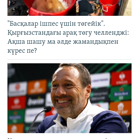
"Басқалар ішпес үшін төгейік".
Қырғызстандағы арақ төгу челленджі:
Ақша шашу ма әлде жамандықпен
күрес пе?