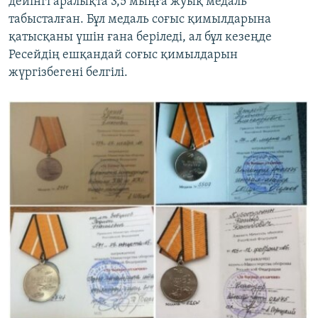
дейінгі аралықта 3,5 мыңға жуық медаль
табысталған. Бұл медаль соғыс қимылдарына
қатысқаны үшін ғана беріледі, ал бұл кезеңде
Ресейдің ешқандай соғыс қимылдарын
жүргізбегені белгілі.