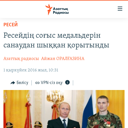
Accessibility
links
Skip
РЕСЕЙ
to
ЖАҢАЛЫҚТАР
Ресейдің соғыс медальдерін
main
САЯСАТ
content
санаудан шыққан қорытынды
AZATTYQTV
Skip
to
Азаттық радиосы
Айжан ОРАЛҒАЗИНА
ҚАҢТАР ОҚИҒАСЫ
main
1 қыркүйек 2016 жыл, 10:31
АДАМ ҚҰҚЫҚТАРЫ
Navigation
Skip
ӘЛЕУМЕТ
Бөлісу
VPN-сіз оқу
to
ӘЛЕМ
Search
АРНАЙЫ ЖОБАЛАР
Русский