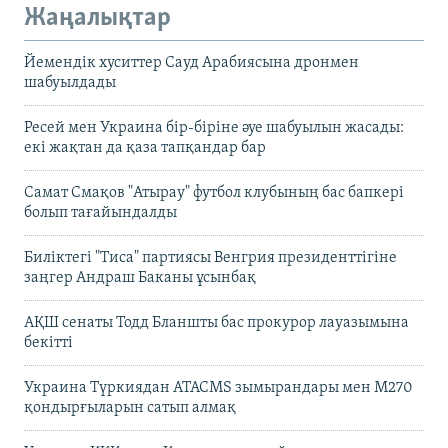
Жаңалықтар
Йемендік хуситтер Сауд Арабиясына дронмен
шабуылдады
Ресей мен Украина бір-біріне әуе шабуылын жасады:
екі жақтан да қаза тапқандар бар
Самат Смақов "Атырау" футбол клубының бас бапкері
болып тағайындалды
Биліктегі "Тиса" партиясы Венгрия президенттігіне
заңгер Андраш Баканы ұсынбақ
АҚШ сенаты Тодд Бланшты бас прокурор лауазымына
бекітті
Украина Түркиядан ATACMS зымырандары мен M270
қондырғыларын сатып алмақ