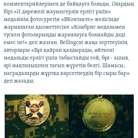
комментарийлерінен де байқауға болады. Олардың
бірі «ІІ дәрежелі жауынгерлік ерлігі үшін»
медалінің фотосуретін «ВКонтакте» желісінде
жариялаған қызметтесіне «Комбриг медальмен
түскен фотоларыңды жариялауға болмайды деді
емес пе!» деп жазған. Bellingcat жаңа зерттеуінің
авторлары «Бұл қайран қалдырады, өйткені
медальды ерлігі үшін табыстайды ғой, бұл - ашық
әрі мақтанышпен тағып жүретін белгі. Шамасы,
наградаларды жұртқа көрсетпеудің бір сыры бар»
деп жазады.