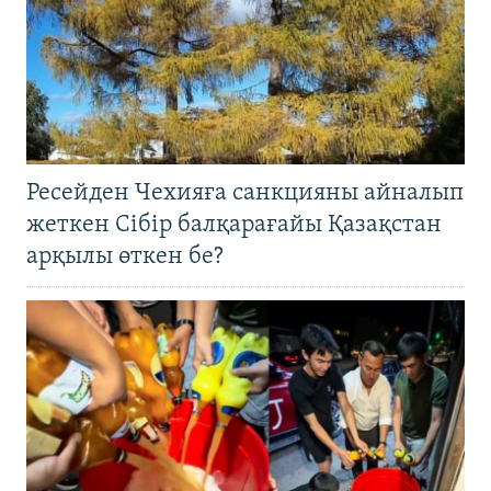
Ресейден Чехияға санкцияны айналып
жеткен Сібір балқарағайы Қазақстан
арқылы өткен бе?