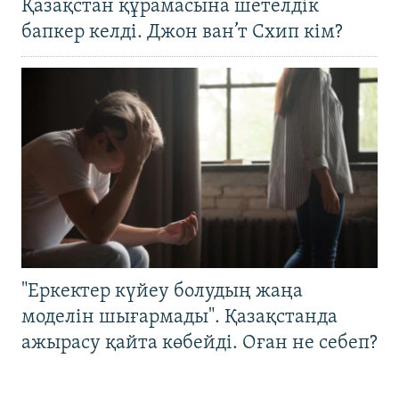
Қазақстан құрамасына шетелдік
бапкер келді. Джон ван’т Схип кім?
"Еркектер күйеу болудың жаңа
моделін шығармады". Қазақстанда
ажырасу қайта көбейді. Оған не себеп?