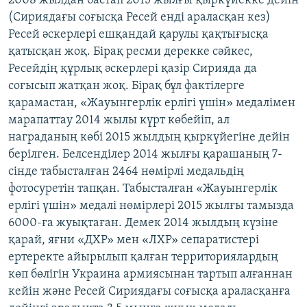
2008 жылдан бастап 2015 жылғы қыркүйекке дейін
(Сириядағы соғысқа Ресей енді араласқан кез)
Ресей әскерлері ешқандай қарулы қақтығысқа
қатысқан жоқ. Бірақ ресми дерекке сәйкес,
Ресейдің құрлық әскерлері қазір Сирияда да
соғысып жатқан жоқ. Бірақ бұл фактілерге
қарамастан, «Жауынгерлік ерлігі үшін» медалімен
марапаттау 2014 жылы күрт көбейіп, ал
награданың көбі 2015 жылдың қыркүйегіне дейін
берілген. Белсенділер 2014 жылғы қарашаның 7-
сінде табысталған 2464 нөмірлі медальдің
фотосуретін тапқан. Табысталған «Жауынгерлік
ерлігі үшін» медалі нөмірлері 2015 жылғы тамызда
6000-ға жуықтаған. Демек 2014 жылдың күзіне
қарай, яғни «ДХР» мен «ЛХР» сепаратистері
ертеректе айырылып қалған территориялардың
көп бөлігін Украина армиясынан тартып алғаннан
кейін және Ресей Сириядағы соғысқа араласқанға