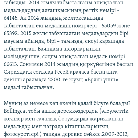
табылды. 2014 жылы табысталғаны анықталған
медальдардың алғашқысының реттік нөмірі -
64145. Ал 2014 жылдың желтоқсанында
табысталған екі медальдің нөмірлері - 65059 және
65392. 2015 жылы табысталған медальдардың бірі
маусым айында, бірі – тамызда, екеуі қарашада
табысталған. Баяндама авторларының
мәлімдеуінше, соңғы анықталған медаль нөмірі –
66613. Сонымен 2014 жылдың қыркүйегінен бастап
Сириядағы соғысқа Ресей араласа бастағанға
дейінгі аралықта 2300-ге жуық «Ерлігі үшін»
медалі табысталған.
Мұның аз немесе көп екенін қалай білуге болады?
Bellingcat тобы ашық дереккөздерден (әлеуметтік
желілер мен салалық форумдарда жарияланған
медальдар мен награда кітапшаларының
фотосуреттері ) тапқан дерекке сәйкес,2009-2013,