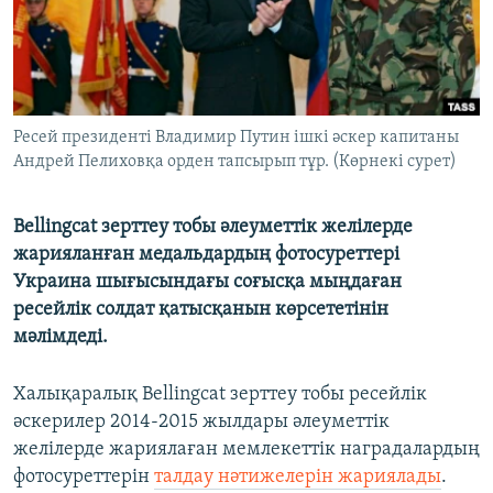
ЖАЗЫЛЫҢЫЗ
Басқа тілдерде
Ресей президенті Владимир Путин ішкі әскер капитаны
Андрей Пелиховқа орден тапсырып тұр. (Көрнекі сурет)
Bellingcat зерттеу тобы әлеуметтік желілерде
жарияланған медальдардың фотосуреттері
Украина шығысындағы соғысқа мыңдаған
ресейлік солдат қатысқанын көрсететінін
мәлімдеді.
Халықаралық Bellingcat зерттеу тобы ресейлік
әскерилер 2014-2015 жылдары әлеуметтік
желілерде жариялаған мемлекеттік наградалардың
фотосуреттерін
талдау нәтижелерін жариялады
.