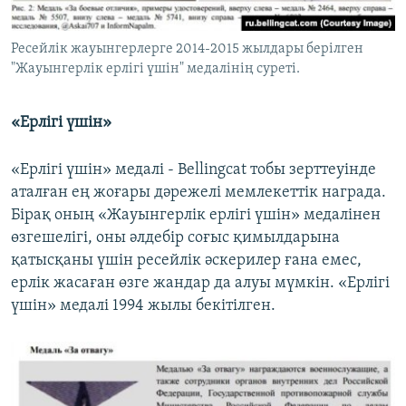
Ресейлік жауынгерлерге 2014-2015 жылдары берілген
"Жауынгерлік ерлігі үшін" медалінің суреті.
«Ерлігі үшін»
«Ерлігі үшін» медалі - Bellingcat тобы зерттеуінде
аталған ең жоғары дәрежелі мемлекеттік награда.
Бірақ оның «Жауынгерлік ерлігі үшін» медалінен
өзгешелігі, оны әлдебір соғыс қимылдарына
қатысқаны үшін ресейлік әскерилер ғана емес,
ерлік жасаған өзге жандар да алуы мүмкін. «Ерлігі
үшін» медалі 1994 жылы бекітілген.