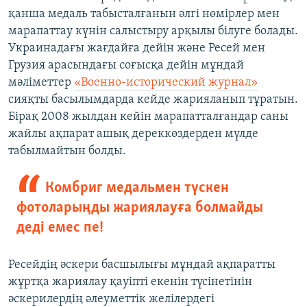
қанша медаль табысталғанын әлгі нөмірлер мен
марапаттау күнін салыстыру арқылы білуге болады.
Украинадағы жағдайға дейін және Ресей мен
Грузия арасындағы соғысқа дейін мұндай
мәліметтер
«Военно-исторический журнал»
сияқты басылымдарда кейде жарияланып тұратын.
Бірақ 2008 жылдан кейін марапатталғандар саны
жайлы ақпарат ашық дереккөздерден мүлде
табылмайтын болды.
Комбриг медальмен түскен
фотоларыңды жариялауға болмайды
деді емес пе!
Ресейдің әскери басшылығы мұндай ақпаратты
жұртқа жариялау қауіпті екенін түсінетінін
әскерилердің әлеуметтік желілердегі