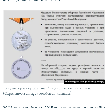
қатысқандарға да табыстаған.
"Жауынгерлік ерлігі үшін" медалінің сипаттамасы.
(Скриншот Bellingcat есебінен алынды)