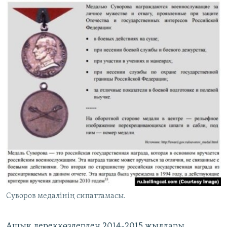
Суворов медалінің сипаттамасы.
Ашық дереккөздерден 2014-2015 жылдары