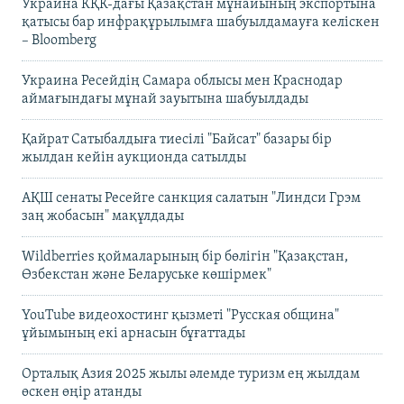
Украина КҚК-дағы Қазақстан мұнайының экспортына
қатысы бар инфрақұрылымға шабуылдамауға келіскен
– Bloomberg
Украина Ресейдің Самара облысы мен Краснодар
аймағындағы мұнай зауытына шабуылдады
Қайрат Сатыбалдыға тиесілі "Байсат" базары бір
жылдан кейін аукционда сатылды
АҚШ сенаты Ресейге санкция салатын "Линдси Грэм
заң жобасын" мақұлдады
Wildberries қоймаларының бір бөлігін "Қазақстан,
Өзбекстан және Беларуське көшірмек"
YouTube видеохостинг қызметі "Русская община"
ұйымының екі арнасын бұғаттады
Орталық Азия 2025 жылы әлемде туризм ең жылдам
өскен өңір атанды