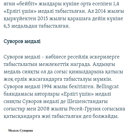
яғни «бейбіт» жылдары күніне орта есеппен 1,4
«Ерлігі үшін» медалі табысталған. Ал 2014 жылғы
қыркүйектен 2015 жылғы қарашаға дейін күніне
6,5 медальдан табысталған.
Суворов медалі
Суворов медалі – көбінесе ресейлік әскерилерге
табысталатын мемлекеттік награда. Алдыңғы
медаль сияқты ол да соғыс қимылдарына қатысы
жоқ ерлік жасағандарға табысталуы мүмкін.
Суворов медалі 1994 жылы бекітілген. Bellingcat
баяндамасы авторлары «Ерлігі үшін» медалі
сияқты Суворов медалі де Шешенстандағы
соғыстар мен 2008 жылғы Ресей-Грузия соғысына
қатысқандарға жиі табысталған деп болжайды.