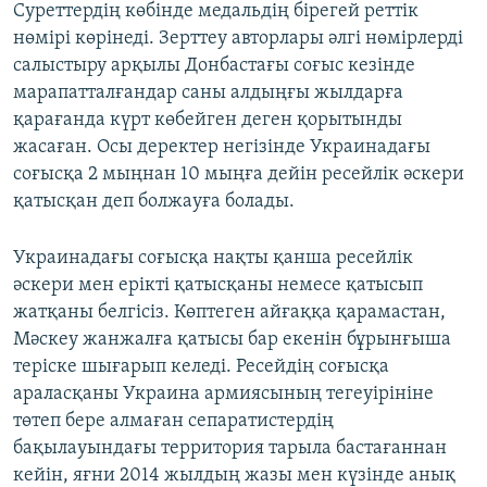
Суреттердің көбінде медальдің бірегей реттік
нөмірі көрінеді. Зерттеу авторлары әлгі нөмірлерді
салыстыру арқылы Донбастағы соғыс кезінде
марапатталғандар саны алдыңғы жылдарға
қарағанда күрт көбейген деген қорытынды
жасаған. Осы деректер негізінде Украинадағы
соғысқа 2 мыңнан 10 мыңға дейін ресейлік әскери
қатысқан деп болжауға болады.
Украинадағы соғысқа нақты қанша ресейлік
әскери мен ерікті қатысқаны немесе қатысып
жатқаны белгісіз. Көптеген айғаққа қарамастан,
Мәскеу жанжалға қатысы бар екенін бұрынғыша
теріске шығарып келеді. Ресейдің соғысқа
араласқаны Украина армиясының тегеуірініне
төтеп бере алмаған сепаратистердің
бақылауындағы территория тарыла бастағаннан
кейін, яғни 2014 жылдың жазы мен күзінде анық