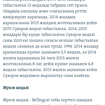
табысталған 13 медальді табудың сәті түскен.
Олардың алғашқы және соңғысының реттік
нөмірлеріне қарағанда, 2014 жылдың
қарашасынан 2015 жылдың желтоқсанына дейін
2570 Суворов медалі табысталған. 2014-2015
жылдары бір күнде табысталған Суворов медалі
саны тіпті екі шешен соғысы кезінде табысталған
медаль санынан да асып түседі. 1994-2014 жылдар
аралығында күніне шамамен 5,5 медаль, ал 2014
жылғы қарашаның 24-інен 2015 жылғы
желтоқсанның 8-іне дейін күніне шамамен 6,8
медаль табысталған. 2015 жылғы ақпаннан кейін
Суворов медалімен марапаттау саны азайған.
Жуков медалі
Жуков медалі - Bellingcat тобы зерттеп шыққан