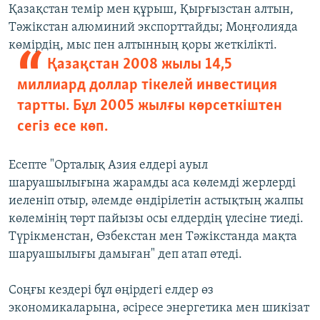
Қазақстан темір мен құрыш, Қырғызстан алтын,
Тәжікстан алюминий экспорттайды; Моңғолияда
көмірдің, мыс пен алтынның қоры жеткілікті.
Қазақстан 2008 жылы 14,5
миллиард доллар тікелей инвестиция
тартты. Бұл 2005 жылғы көрсеткіштен
сегіз есе көп.
Есепте "Орталық Азия елдері ауыл
шаруашылығына жарамды аса көлемді жерлерді
иеленіп отыр, әлемде өндірілетін астықтың жалпы
көлемінің төрт пайызы осы елдердің үлесіне тиеді.
Түрікменстан, Өзбекстан мен Тәжікстанда мақта
шаруашылығы дамыған" деп атап өтеді.
Соңғы кездері бұл өңірдегі елдер өз
экономикаларына, әсіресе энергетика мен шикізат