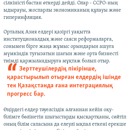
сілкіністі бастан өткерді дейді. Олар - ССРО-ның
ыдырауы, жоспарлы экономиканың құлауы және
гиперинфляция.
Орталық Азия елдері қазіргі уақытта
институционалдық және саяси реформаларға,
сонымен бірге жаңа жұмыс орындарын ашуға
мүмкіндік туғызатын шағын және орта бизнесті
тиімді қаржыландыруға мұқтаж болып отыр.
Зерттеушілердің пікірінше,
қарастырылып отырған елдердің ішінде
тек Қазақстанда ғана интеграциялық
прогресс бар.
Өңірдегі елдер тәуелсіздік алғаннан кейін оқу-
білімге бөлінетін шығыстарды қысқартқаны, сөйтіп
оның білім сапасына да елеулі ықпал еткені ерекше