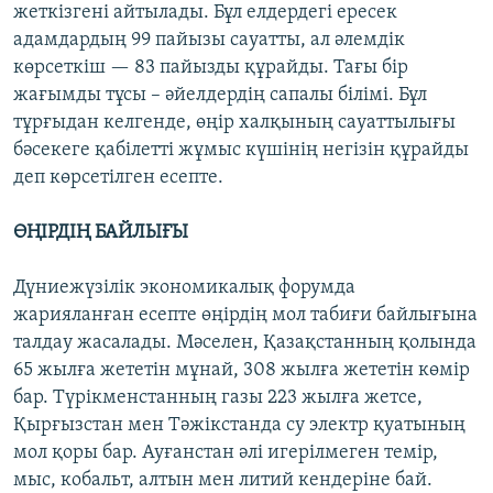
жеткізгені айтылады. Бұл елдердегі ересек
адамдардың 99 пайызы сауатты, ал әлемдік
көрсеткіш — 83 пайызды құрайды. Тағы бір
жағымды тұсы – әйелдердің сапалы білімі. Бұл
тұрғыдан келгенде, өңір халқының сауаттылығы
бәсекеге қабілетті жұмыс күшінің негізін құрайды
деп көрсетілген есепте.
ӨҢІРДІҢ БАЙЛЫҒЫ
Дүниежүзілік экономикалық форумда
жарияланған есепте өңірдің мол табиғи байлығына
талдау жасалады. Мәселен, Қазақстанның қолында
65 жылға жететін мұнай, 308 жылға жететін көмір
бар. Түрікменстанның газы 223 жылға жетсе,
Қырғызстан мен Тәжікстанда су электр қуатының
мол қоры бар. Ауғанстан әлі игерілмеген темір,
мыс, кобальт, алтын мен литий кендеріне бай.