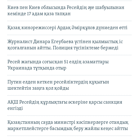
Киев пен Киев облысында Ресейдің әуе шабуылынан
кемінде 17 адам қаза тапқан
Қазақ кинорежиссері Ардақ Әмірқұлов дүниеден өтті
Журналист Динара Егеубаева үстінен қылмыстық іс
қозғалғанын айтты. Полиция түсініктеме бермеді
Ресей жағында соғысқан 51 елдің азаматтары
Украинада тұтқында отыр
Путин елден кеткен ресейліктердің құқығын
шектейтін заңға қол қойды
АҚШ Ресейдің құрлықтағы әскеріне қарсы санкция
енгізді
Қазақстанның сауда министрі кәсіпкерлерге отандық
маркетплейстерге басымдық беру жайлы кеңес айтты