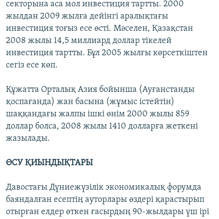
секторына аса мол инвестиция тартты. 2000
жылдан 2009 жылға дейінгі аралықтағы
инвестиция тоғыз есе өсті. Мәселен, Қазақстан
2008 жылы 14,5 миллиард доллар тікелей
инвестиция тартты. Бұл 2005 жылғы көрсеткіштен
сегіз есе көп.
Құжатта Орталық Азия бойынша (Ауғанстанды
қоспағанда) жан басына (жұмыс істейтін)
шаққандағы жалпы ішкі өнім 2000 жылы 859
доллар болса, 2008 жылы 1410 долларға жеткені
жазылады.
ӨСУ ҚИЫНДЫҚТАРЫ
Давостағы Дүниежүзілік экономикалық форумда
баяндалған есептің ауторлары өздері қарастырып
отырған елдер өткен ғасырдың 90-жылдары үш ірі