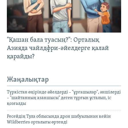
"Қашан бала туасың?": Орталық
Азияда чайлдфри-әйелдерге қалай
қарайды?
Жаңалықтар
Түркістан өңірінде әйелдерді – "ұрғашылар", әншілерді
– "шайтанның азаншысы" деген тұрғын ұсталып, іс
қозғалды
Ресейдің Тула облысында дрон шабуылынан кейін
Wildberries орталығы өртенді