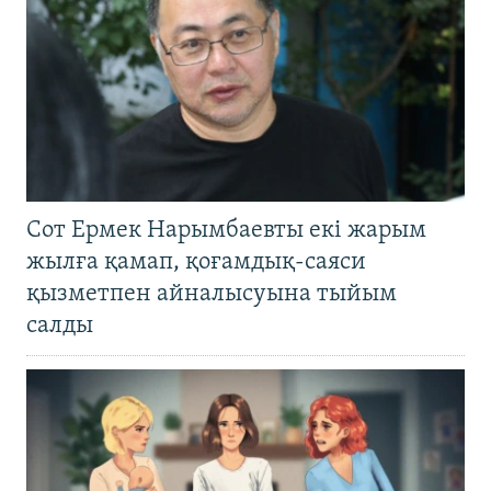
Сот Ермек Нарымбаевты екі жарым
жылға қамап, қоғамдық-саяси
қызметпен айналысуына тыйым
салды