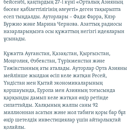
бейсенбі, қаңтардың 27-і күні «Орталық Азияның
бәсеке қабілеттілігінің әлеуеті» деген тақырыпта
есеп тыңдалды. Ауторлары – Фади Фарра, Клэр
Буржио және Марина Чернова. Азаттық радиосы
назарларыңызға осы құжаттың негізгі идеяларын
ұсынады.
Құжатта Ауғанстан, Қазақстан, Қырғызстан,
Моңғолия, Өзбекстан, Түрікменстан және
Тәжікстанның аты аталады. Ауторлар Орта Азияны
мейлінше жылдам өсіп келе жатқан Ресей,
Үндістан мен Қытай экономикаларының
қоршауында, Еуропа мен Азияның тоғысында
қарқынды дамып келе жатқан өңір ретінде
сипаттайды. Халқының жалпы саны 92
миллионнан асатын және мол табиғи қоры бар бұл
өңір шетелдік инвестициялар үшін айтарлықтай
қолайлы.