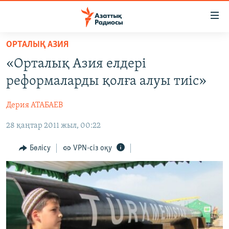
Accessibility
links
Skip
ОРТАЛЫҚ АЗИЯ
to
ЖАҢАЛЫҚТАР
«Орталық Азия елдері
main
САЯСАТ
content
реформаларды қолға алуы тиіс»
AZATTYQTV
Skip
to
Дерия АТАБАЕВ
ҚАҢТАР ОҚИҒАСЫ
main
28 қаңтар 2011 жыл, 00:22
АДАМ ҚҰҚЫҚТАРЫ
Navigation
Skip
ӘЛЕУМЕТ
Бөлісу
VPN-сіз оқу
to
ӘЛЕМ
Search
АРНАЙЫ ЖОБАЛАР
Русский