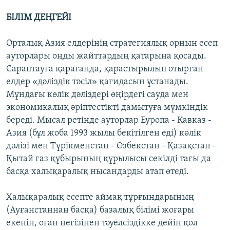
БІЛІМ ДЕҢГЕЙІ
Орталық Азия елдерінің стратегиялық орнын есеп
ауторлары оңды жайттардың қатарына қосады.
Сараптауға қарағанда, қарастырылып отырған
елдер «дәліздік тәсіл» қағидасын ұстанады.
Мұндағы көлік дәліздері өңірдегі сауда мен
экономикалық әріптестікті дамытуға мүмкіндік
береді. Мысал ретінде ауторлар Еуропа - Кавказ -
Азия (бұл жоба 1993 жылы бекітілген еді) көлік
дәлізі мен Түрікменстан - Өзбекстан - Қазақстан -
Қытай газ құбырының құрылысы секілді тағы да
басқа халықаралық нысандарды атап өтеді.
Халықаралық есепте аймақ тұрғындарының
(Ауғанстаннан басқа) базалық білімі жоғары
екенін, оған негізінен тәуелсіздікке дейін қол