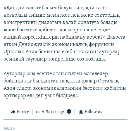
«Қандай саясат басым болуы тиіс; қай тәсіл
неғұрлым тиімді; мемлекет пен жеке сектордың
конструктивті диалогын қалай орнатуға болады
және бәсекеге қабілеттілік әсерін өлшегенде
қандай көрсеткіштерді пайдалану керек?» Давоста
өткен Дүниежүзілік экономикалық форумның
Орталық Азия бойынша есебін жасаған ауторлар
осындай сауалдар төңірегінде сөз қозғады.
Ауторлар осы есепте атап өтілген мәселелер
бойынша қабылданған нақты шаралар Орталық
Азия елдері экономикаларының бәсекеге қабілетін
арттырар еді деп үміт білдіреді.
Бөлісу
VPN-сіз оқу
Follow us
Айдар