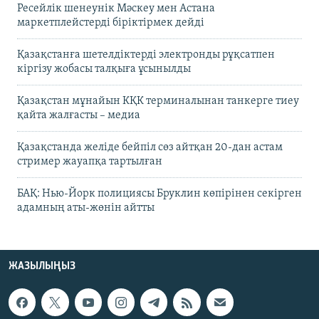
Ресейлік шенеунік Мәскеу мен Астана
маркетплейстерді біріктірмек дейді
Қазақстанға шетелдіктерді электронды рұқсатпен
кіргізу жобасы талқыға ұсынылды
Қазақстан мұнайын КҚК терминалынан танкерге тиеу
қайта жалғасты – медиа
Қазақстанда желіде бейпіл сөз айтқан 20-дан астам
стример жауапқа тартылған
БАҚ: Нью-Йорк полициясы Бруклин көпірінен секірген
адамның аты-жөнін айтты
ЖАЗЫЛЫҢЫЗ