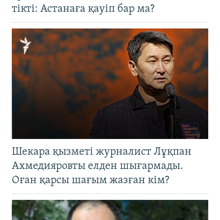
тікті: Астанаға қауіп бар ма?
Шекара қызметі журналист Лұқпан
Ахмедияровты елден шығармады.
Оған қарсы шағым жазған кім?