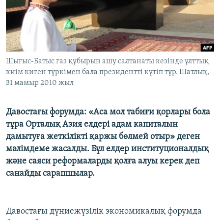
ЖАЗЫЛЫҢЫЗ
Басқа тілдерде
Шығыс-Батыс газ құбырын ашу салтанаты кезінде ұлттық
киім киген түркімен бала президентті күтіп тұр. Шатлық,
31 мамыр 2010 жыл
Давостағы форумда: «Аса мол табиғи қорлары бола
тұра Орталық Азия елдері адам капиталын
дамытуға жеткілікті қаржы бөлмей отыр» деген
мәлімдеме жасалды. Бұл елдер институционалдық
және саяси реформаларды қолға алуы керек деп
санайды сарапшылар.
Давостағы дүниежүзілік экономикалық форумда