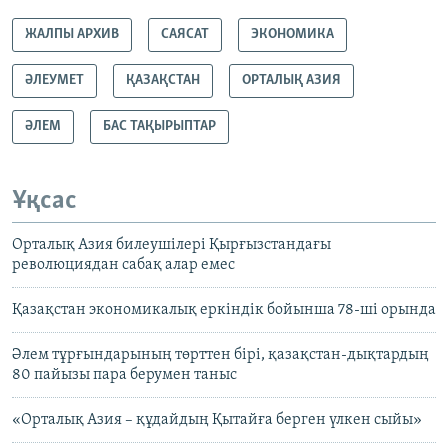
ЖАЛПЫ АРХИВ
САЯСАТ
ЭКОНОМИКА
ӘЛЕУМЕТ
ҚАЗАҚСТАН
ОРТАЛЫҚ АЗИЯ
ӘЛЕМ
БАС ТАҚЫРЫПТАР
Ұқсас
Орталық Азия билеушілері Қырғызстандағы
революциядан сабақ алар емес
Қазақстан экономикалық еркіндік бойынша 78-ші орында
Әлем тұрғындарының төрттен бірі, қазақстан-дықтардың
80 пайызы пара берумен таныс
«Орталық Азия – құдайдың Қытайға берген үлкен сыйы»