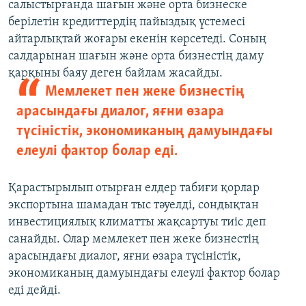
салыстырғанда шағын және орта бизнеске
берілетін кредиттердің пайыздық үстемесі
айтарлықтай жоғары екенін көрсетеді. Соның
салдарынан шағын және орта бизнестің даму
қарқыны баяу деген байлам жасайды.
Мемлекет пен жеке бизнестің
арасындағы диалог, яғни өзара
түсіністік, экономиканың дамуындағы
елеулі фактор болар еді.
Қарастырылып отырған елдер табиғи қорлар
экспортына шамадан тыс тәуелді, сондықтан
инвестициялық климатты жақсартуы тиіс деп
санайды. Олар мемлекет пен жеке бизнестің
арасындағы диалог, яғни өзара түсіністік,
экономиканың дамуындағы елеулі фактор болар
еді дейді.