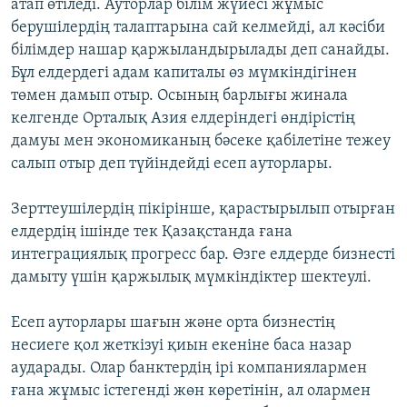
атап өтіледі. Ауторлар білім жүйесі жұмыс
берушілердің талаптарына сай келмейді, ал кәсіби
білімдер нашар қаржыландырылады деп санайды.
Бұл елдердегі адам капиталы өз мүмкіндігінен
төмен дамып отыр. Осының барлығы жинала
келгенде Орталық Азия елдеріндегі өндірістің
дамуы мен экономиканың бәсеке қабілетіне тежеу
салып отыр деп түйіндейді есеп ауторлары.
Зерттеушілердің пікірінше, қарастырылып отырған
елдердің ішінде тек Қазақстанда ғана
интеграциялық прогресс бар. Өзге елдерде бизнесті
дамыту үшін қаржылық мүмкіндіктер шектеулі.
Есеп ауторлары шағын және орта бизнестің
несиеге қол жеткізуі қиын екеніне баса назар
аударады. Олар банктердің ірі компаниялармен
ғана жұмыс істегенді жөн көретінін, ал олармен