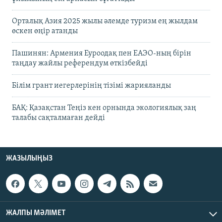
Орталық Азия 2025 жылы әлемде туризм ең жылдам
өскен өңір атанды
Пашинян: Армения Еуроодақ пен ЕАЭО-ның бірін
таңдау жайлы референдум өткізбейді
Білім грант иегерлерінің тізімі жарияланды
БАҚ: Қазақстан Теңіз кен орнында экологиялық заң
талабы сақталмаған дейді
ЖАЗЫЛЫҢЫЗ
ЖАЛПЫ МӘЛІМЕТ