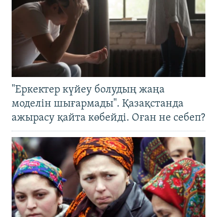
"Еркектер күйеу болудың жаңа
моделін шығармады". Қазақстанда
ажырасу қайта көбейді. Оған не себеп?