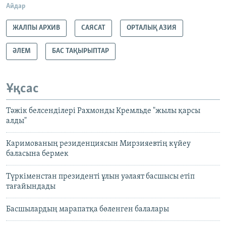
Айдар
ЖАЛПЫ АРХИВ
САЯСАТ
ОРТАЛЫҚ АЗИЯ
ӘЛЕМ
БАС ТАҚЫРЫПТАР
Ұқсас
Тәжік белсенділері Рахмонды Кремльде "жылы қарсы
алды"
Каримованың резиденциясын Мирзияевтің күйеу
баласына бермек
Түркіменстан президенті ұлын уәлаят басшысы етіп
тағайындады
Басшылардың марапатқа бөленген балалары