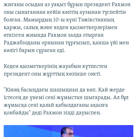
жиғаны осыдан аз уақыт бұрын президент Рахмон
оны сынағаннан кейін көптің аузынан түспейтін
болған. Мамырдың 10-ы күні Тәжікстанның
қаржы, салық және кеден қызметкерлерімен
өткізген жиында Рахмон залда отырған
Раджабзоданы орнынан тұрғызып, қанша үйі мен
көлігі барын сұраған еді.
Кеден қызметкерінің жауабын күтпестен
президент оны жұрттың көзінше сөкті.
"Кінәң басыңдағы шашыңнан да көп. Қай жерде
істесең де үнемі сені жұмыстан шығарады. Ал бұл
жұмысқа сені қалай қабылдағаны ақылға
қонбайды" деді Рахмон зілді дауыспен.