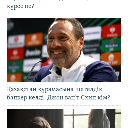
күрес пе?
Қазақстан құрамасына шетелдік
бапкер келді. Джон ван’т Схип кім?