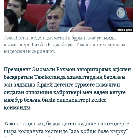
ЖАЗЫЛЫҢЫЗ
Басқа тілдерде
Тәжжікстан кеден қызметінің бұрынғы лауазымды
қызметкері Шахбоз Раджабзода. Тәжікстан телеарнасы
видеосынан скриншот.
Президент Эмомали Рахмон авторитарлық әдіспен
басқаратын Тәжікстанда азаматтардың барлығы
заң алдында бірдей дегенге түрмеге қамалған
ондаған оппозиция қайраткері мен елден кетуге
мәжбүр болған билік оппоненттері келісе
қоймайды.
Тәжікстанда заң бұзды деген күдікке ілінгендерге
шара қолдануға келгенде "ала қойды бөле қырқу"