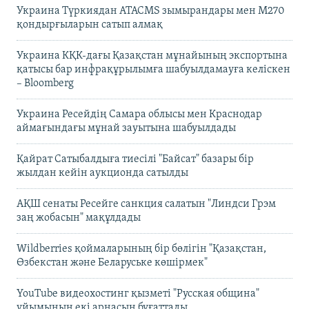
Украина Түркиядан ATACMS зымырандары мен M270
қондырғыларын сатып алмақ
Украина КҚК-дағы Қазақстан мұнайының экспортына
қатысы бар инфрақұрылымға шабуылдамауға келіскен
– Bloomberg
Украина Ресейдің Самара облысы мен Краснодар
аймағындағы мұнай зауытына шабуылдады
Қайрат Сатыбалдыға тиесілі "Байсат" базары бір
жылдан кейін аукционда сатылды
АҚШ сенаты Ресейге санкция салатын "Линдси Грэм
заң жобасын" мақұлдады
Wildberries қоймаларының бір бөлігін "Қазақстан,
Өзбекстан және Беларуське көшірмек"
YouTube видеохостинг қызметі "Русская община"
ұйымының екі арнасын бұғаттады