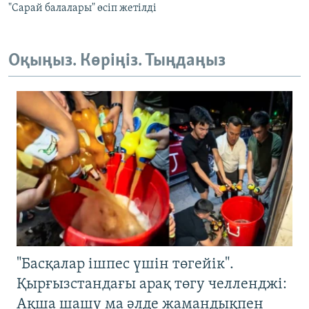
"Сарай балалары" өсіп жетілді
Оқыңыз. Көріңіз. Тыңдаңыз
"Басқалар ішпес үшін төгейік".
Қырғызстандағы арақ төгу челленджі:
Ақша шашу ма әлде жамандықпен