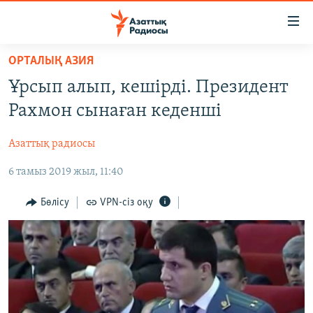
Accessibility
links
Skip
ОРТАЛЫҚ АЗИЯ
to
ЖАҢАЛЫҚТАР
Ұрсып алып, кешірді. Президент
main
САЯСАТ
content
Рахмон сынаған кеденші
AZATTYQTV
Skip
to
Азаттық радиосы
ҚАҢТАР ОҚИҒАСЫ
main
6 тамыз 2019 жыл, 11:40
АДАМ ҚҰҚЫҚТАРЫ
Navigation
Skip
ӘЛЕУМЕТ
Бөлісу
VPN-сіз оқу
to
ӘЛЕМ
Search
АРНАЙЫ ЖОБАЛАР
Русский