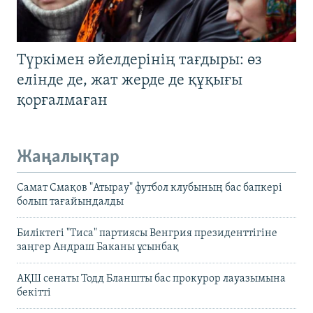
Түркімен әйелдерінің тағдыры: өз
елінде де, жат жерде де құқығы
қорғалмаған
Жаңалықтар
Самат Смақов "Атырау" футбол клубының бас бапкері
болып тағайындалды
Биліктегі "Тиса" партиясы Венгрия президенттігіне
заңгер Андраш Баканы ұсынбақ
АҚШ сенаты Тодд Бланшты бас прокурор лауазымына
бекітті