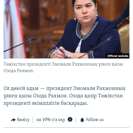
Тәжікстан президенті Эмомали Рахмонның үлкен қызы
Озода Рахмон.
Ол дөкей адам — президент Эмомали Рахмонның
үлкен қызы Озода Рахмон. Озода қазір Тәжікстан
президенті әкімшілігін басқарады.
Бөлісу
VPN-сіз оқу
Follow us