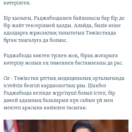
көтерілген.
Бір қызығы, Раджабзодамен байланысы бар бір де
бір жайт тексерілмей қалды. Алайда, билік өзіне
адалдарға жұмсақтық танытатын Тәжікстанда
бұған таңғалуға да болмас.
Раджабзода көктен түскен жоқ, бірақ жоғарыға
көтерілу жолын ең төменнен бастамағаны да рас.
Ол - Тәжікстан ұлттық медициналық орталығында
істейтін белгілі кардиологтың ұлы. Шахбоз
Раджабзода кезінде жүргізуші болып істеп, бір
дөкей адамның балаларын күн сайын үй мен
мектеп арасына көлікпен тасыған.