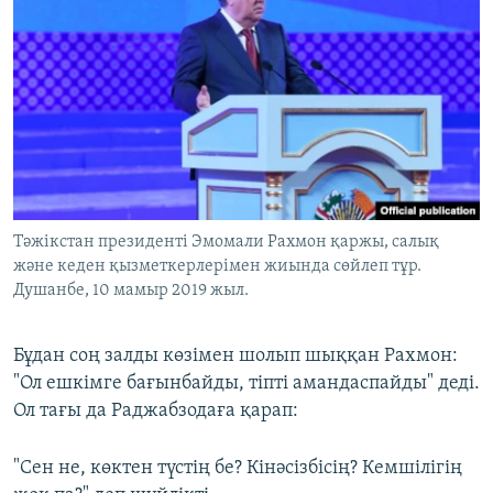
Тәжікстан президенті Эмомали Рахмон қаржы, салық
және кеден қызметкерлерімен жиында сөйлеп тұр.
Душанбе, 10 мамыр 2019 жыл.
Бұдан соң залды көзімен шолып шыққан Рахмон:
"Ол ешкімге бағынбайды, тіпті амандаспайды" деді.
Ол тағы да Раджабзодаға қарап:
"Сен не, көктен түстің бе? Кінәсізбісің? Кемшілігің