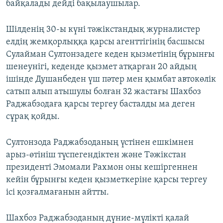
байқалады дейді бақылаушылар.
Шілденің 30-ы күні тәжікстандық журналистер
елдің жемқорлыққа қарсы агенттігінің басшысы
Сулайман Султонзадеге кеден қызметінің бұрынғы
шенеунігі, кеденде қызмет атқарған 20 айдың
ішінде Душанбеден үш пәтер мен қымбат автокөлік
сатып алып атышулы болған 32 жастағы Шахбоз
Раджабзодаға қарсы тергеу басталды ма деген
сұрақ қойды.
Султонзода Раджабзоданың үстінен ешкімнен
арыз-өтініш түспегендіктен және Тәжікстан
президенті Эмомали Рахмон оны кешіргеннен
кейін бұрынғы кеден қызметкеріне қарсы тергеу
ісі қозғалмағанын айтты.
Шахбоз Раджабзоданың дүние-мүлікті қалай