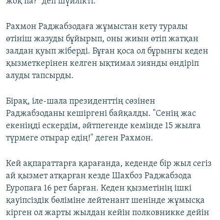
жоқ па?" деп шүйлікті.
Рахмон Раджабзодаға жұмыстан кету туралы
өтініш жазуды бұйырып, оны жиын өтіп жатқан
залдан қуып жіберді. Бұған қоса ол бұрынғы кеден
қызметкерінен келген ықтимал зиянды өндіріп
алуды тапсырды.
Бірақ, іле-шала президенттің сөзінен
Раджабзоданы кешіргені байқалды. "Сенің жас
екеніңді ескердім, әйтпегенде кемінде 15 жылға
түрмеге отырар едің!" деген Рахмон.
Кей ақпараттарға қарағанда, кеденде бір жыл сегіз
ай қызмет атқарған кезде Шахбоз Раджабзода
Еуропаға 16 рет барған. Кеден қызметінің ішкі
қауіпсіздік бөліміне лейтенант шенінде жұмысқа
кірген ол жарты жылдан кейін полковникке дейін