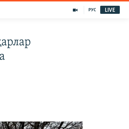
LIVE
РУС
қарлар
а