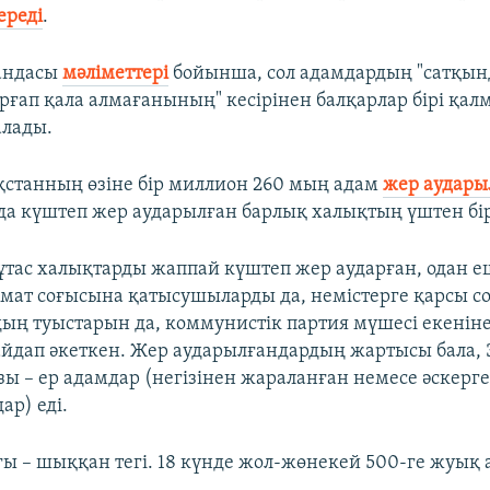
ереді
.
гандасы
мәліметтері
бойынша, сол адамдардың "сатқын
орғап қала алмағанының" кесірінен балқарлар бірі қал
алады.
ақстанның өзіне бір миллион 260 мың адам
жер аудары
да күштеп жер аударылған барлық халықтың үштен бір
 тұтас халықтарды жаппай күштеп жер аударған, одан 
амат соғысына қатысушыларды да, немістерге қарсы 
дың туыстарын да, коммунистік партия мүшесі екенін
айдап әкеткен. Жер аударылғандардың жартысы бала, 
зы – ер адамдар (негізінен жараланған немесе әскерг
р) еді.
ғы – шыққан тегі. 18 күнде жол-жөнекей 500-ге жуық 