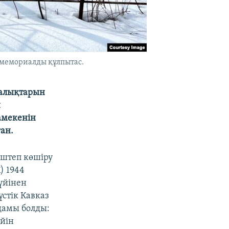
 мемориалды құлпытас.
халықтарын
н
амекенін
ан.
үштеп көшіру
) 1944
үйінен
стік Кавказ
дамы болды:
ейін