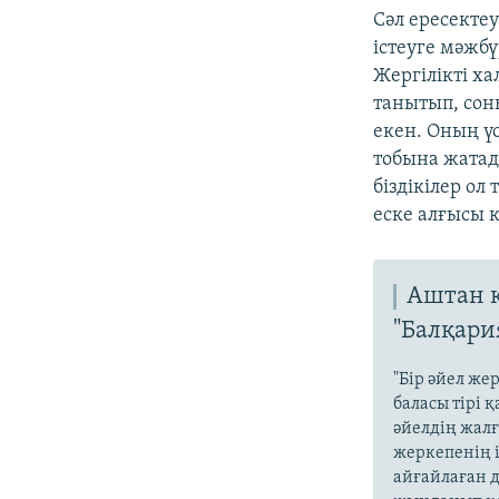
Сәл ересекте
істеуге мәжб
Жергілікті х
танытып, сон
екен. Оның үс
тобына жатады
біздікілер о
еске алғысы к
Аштан қ
"Балқари
"Бір әйел же
баласы тірі 
әйелдің жалғ
жеркепенің і
айғайлаған д