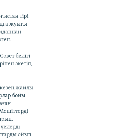
оғыстан тірі
ыңға жуығы
майданнан
рген.
Совет билігі
інен әкетіп,
 кезең жайлы
рлар бойы
аған
Мешіттерді
ырып,
 үйлерді
старды ойып