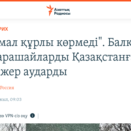
РИХ
 мал құрлы көрмеді". Бал
арашайларды Қазақстанғ
 жер аударды
Россия
жыл, 09:03
VPN-сіз оқу