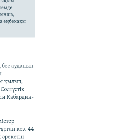
тықкөл
ктемде
уынша,
на еңбекақы
 бес ауданын
ы.
ы қылып,
 Солтүстік
сы Қабардин-
містер
ұрған кез. 44
 әрекетін