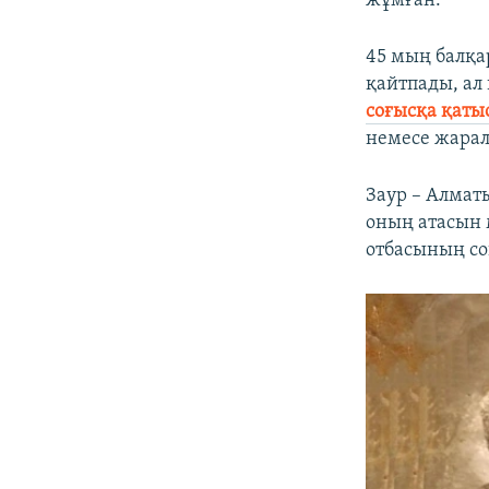
жұмған.
45 мың балқ
қайтпады, ал
соғысқа қаты
немесе жарал
Заур – Алматы
оның атасын 
отбасының со