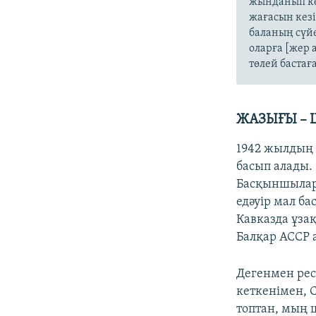
жынданып ке
жағасын кезі
баланың сүй
оларға [жер 
төлей бастағ
ЖАЗЫҒЫ – 
1942 жылдың 
басып алады.
Басқыншылар 
едәуір мал ба
Кавказда ұза
Балқар АССР 
Дегенмен респ
кеткенімен, 
топтан, мың 