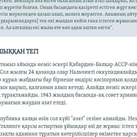
ткен. Бейшара ана өлген баласының атын атап шақырып, Ыс
п жүретін болған. Оның басындағы қасіретті естіген жұрт кө
егін жеркепеден қазып алып, молаға жерлеген. Анамның айт
аударылғандарға] тек екі жылдан кейін ғана істеген жұмысы
ан. Ал алғашқы екі жылы өте көп адам аштан өлген".
ШЫҚҚАН ТЕГІ
тамыз айында неміс әскері Қабардин-Балқар АССР-нің
 Сол жылғы 24 қазанда олар Нальчикті оккупациялайд
құрал-жабдығы бар бірнеше өндіріс кәсіпорнын қолд
сын қырып, қалғанын алып кетеді. Алайда неміс әскері
қ тұрақтамайды. 1943 жылдың басында-ақ совет армия
аумағын жаудан азат етеді.
ублика халқы өзін сол күйі "азат" сезіне алмайды. Не
Сталинге қарсы астыртын ұйымдар әлі де жұмыс істеп т
шақты адамнан тұратын көтерілісшілер өкіметке қарсы