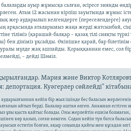
у балаларды ауыр жұмысқа салған, әсіресе зиянды өнд
үрлеген. Атам 12 жасынан кірпіш зауытында жұмыс істе
алық жер аударылып келгендерге (переселендерге) а
ың арқасында аталарымыз жаңа жерді жатсынбай, сіңі
тіне тіліміз (қарашай-балқар – қазақ тілі сияқты түркі 
) бен дініміз ұқсайды. Өкінішке қарай, бар білетінім 
л туралы мүлде жақ ашпайды. Қорыққаннан емес, сол бі
елмейді, – дейді Шәміл.
ырылғандар. Мария және Виктор Котляров
я: депортация. Куәгерлер сөйлейді" кітабын
р аударылғаннан кейін бір жыл ішінде бес баласын жерлегенін
қалғанын айтып берді. Балалар аштан өлген. Анамнан естіген әң
ыз ұлы қыста қайтыс болады. Оны жерлейтін ешкім болмаған,
шінен көр қазып, соған көмген. Содан кейін түн батса балас
ауысын еститін болған, ақыр соңында қайғы мен құсадан әлгі