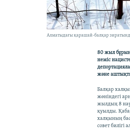
Алматыдағы қарашай-балқар зиратында
80 жыл бұрын
неміс нацист
депортацияла
және аштықта
Балқар халқы
жөніндегі ар
жылдың 8 нау
қуылды. Қаба
халқының бас
совет билігі