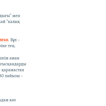
дығы" мен
май "халық
лған
. Бұл –
іне тең.
ешкім аман
соғысқандарды
е қарамастан
30 пайызы –
е
адам көз