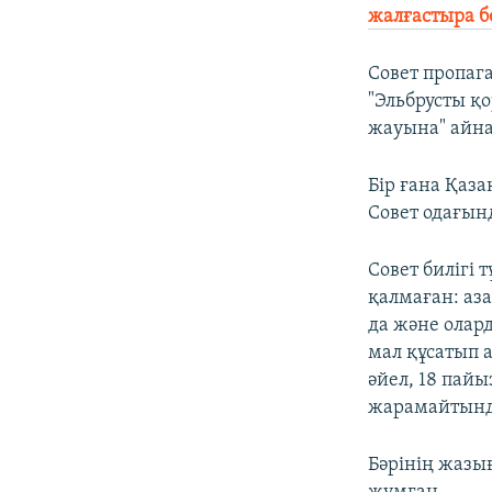
жалғастыра б
Совет пропа
"Эльбрусты қ
жауына" айн
Бір ғана Қаз
Совет одағын
Совет билігі
қалмаған: аз
да және олар
мал құсатып 
әйел, 18 пайы
жарамайтында
Бәрінің жазы