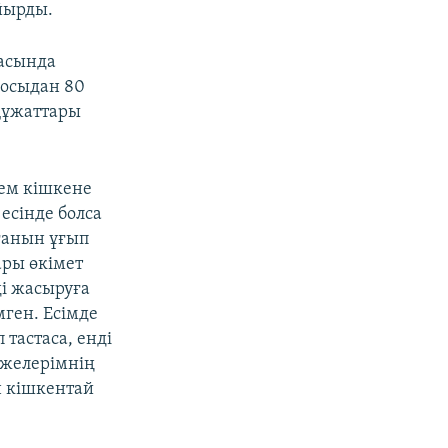
йырды.
ласында
 осыдан 80
 құжаттары
жем кішкене
есінде болса
ғанын ұғып
ары өкімет
ді жасыруға
мген. Есімде
 тастаса, енді
 Әжелерімнің
н кішкентай