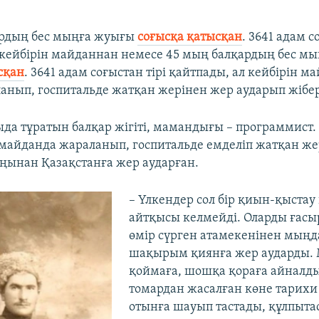
ардың бес мыңға жуығы
соғысқа қатысқан
. 3641 адам с
 кейбірін майданнан немесе 45 мың балқардың бес м
сқан
. 3641 адам соғыстан тірі қайтпады, ал кейбірін 
анып, госпитальде жатқан жерінен жер аударып жібе
да тұратын балқар жігіті, мамандығы – программист. 
майданда жараланып, госпитальде емделіп жатқан жер
ңынан Қазақстанға жер аударған.
– Үлкендер сол бір қиын-қыстау
айтқысы келмейді. Оларды ғасы
өмір сүрген атамекенінен мыңд
шақырым қиянға жер аударды. 
қоймаға, шошқа қораға айналд
томардан жасалған көне тарихи
отынға шауып тастады, құлпыта