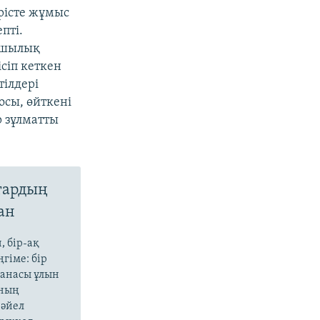
ірісте жұмыс
пті.
яушылық
сіп кеткен
тілдері
осы, өйткені
р зұлматты
тардың
ан
, бір-ақ
гіме: бір
 анасы ұлын
ының
 әйел