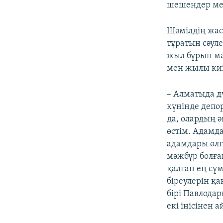
шешендер мен
Шәмілдің жас
тұратын сәуле
жыл бұрын ма
мен жылы киі
– Алматыда д
күнінде депор
да, олардың 
өстім. Адамда
адамдары өлг
мәжбүр болға
қалған ең сұм
біреулерін қа
бірі Павлода
екі інісінен 