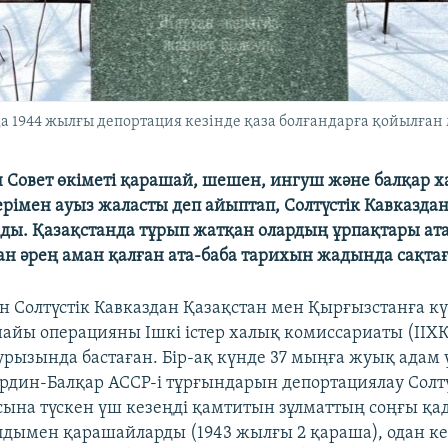
 1944 жылғы депортация кезінде қаза болғандарға қойылған
 Совет өкіметі қарашай, шешен, ингуш және балқар 
ерімен ауыз жаласты деп айыптап, Солтүстік Кавказда
ды. Қазақстанда тұрып жатқан олардың ұрпақтары ат
н әрең аман қалған ата-баба тарихын жадында сақтағ
н Солтүстік Кавказдан Қазақстан мен Қырғызстанға к
найы операцияны Ішкі істер халық комиссариаты (ІІХК
рызында бастаған. Бір-ақ күнде 37 мыңға жуық адам 
рдин-Балқар АССР-і тұрғындарын депортациялау Солтү
ына түскен үш кезеңді қамтитын зұлматтың соңғы қа
 алдымен қарашайларды (1943 жылғы 2 қараша), одан к