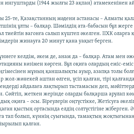
 ингуштарды (1944 жылғы 23 ақпан) атамекенінен а
ы 25-те, Қазақстанның мәдени астанасы – Алматы қа
тшінің ұлты – балқар. Шәмілдің ата-бабасын бұл жерге
л тиейтін вагонға салып күштеп әкелген. ІІХК оларға
мдерін жинауға 20 минут қана уақыт берген.
үниеге келдім, әкем де, анам да – балқар. Атам мен ә
тацияны көзімен көрген. Бұл оқиға олардың еміс-еміс 
әңгімесінен мұның қаншалықты ауыр, азапқа толы бол
р жол-жөнекей аштан өлген, үсіп қалған, тірі қалғанд
ендерді айдалаға лақтырып тастамасын деп, мәйіттер
н. Сөйтіп, жеткен жерінде оларды балқарша арулап кө
дық оқиға – осы. Біреулерін оңтүстікке, Жетісуға әкеліп
қаған қыстың ортасында елдің солтүстігіне жіберген.
рға тап болып, күннің суығында, тамақтың жоқтығына
айырылып қалған.