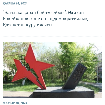
ҚАРАША 24, 2024
ЖАЗЫЛЫҢЫЗ
"Батысқа қарап бой түзейміз". Әлихан
Бөкейханов және оның демократиялық
Қазақстан құру идеясы
Басқа тілдерде
МАМЫР 30, 2024