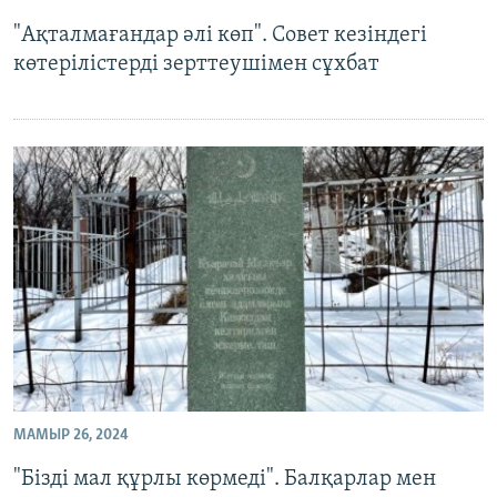
"Ақталмағандар әлі көп". Совет кезіндегі
көтерілістерді зерттеушімен сұхбат
МАМЫР 26, 2024
"Бізді мал құрлы көрмеді". Балқарлар мен