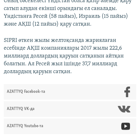
Оның бәсекелесі Үндістан болса қазір әлемде қару
сатып алудан екінші орындағы ел саналады.
Үндістанға Ресей (58 пайыз), Израиль (15 пайыз)
және АҚШ (12 пайыз) қару сатқан.
SIPRI өткен жылы желтоқсанда жариялаған
есебінде АҚШ компаниялары 2017 жылы 222,6
миллиард доллардың қаруын сатқанын айтқан
болатын. Ал Ресей жыл ішінде 37,7 миллиард
доллардың қаруын сатқан.
AZATTYQ Facebook-та
AZATTYQ VK-да
AZATTYQ Youtube-та