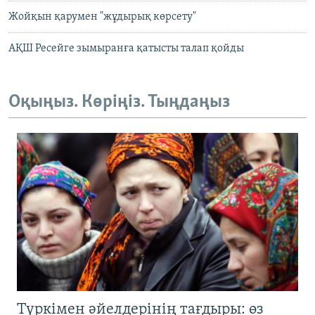
Жойқын қарумен "жұдырық көрсету"
АҚШ Ресейге зымыранға қатысты талап қойды
Оқыңыз. Көріңіз. Тыңдаңыз
Түркімен әйелдерінің тағдыры: өз