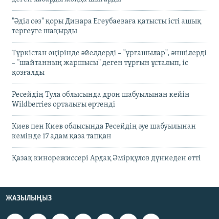
"Әділ сөз" қоры Динара Егеубаеваға қатысты істі ашық
тергеуге шақырды
Түркістан өңірінде әйелдерді – "ұрғашылар", әншілерді
– "шайтанның жаршысы" деген тұрғын ұсталып, іс
қозғалды
Ресейдің Тула облысында дрон шабуылынан кейін
Wildberries орталығы өртенді
Киев пен Киев облысында Ресейдің әуе шабуылынан
кемінде 17 адам қаза тапқан
Қазақ кинорежиссері Ардақ Әмірқұлов дүниеден өтті
ЖАЗЫЛЫҢЫЗ