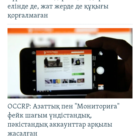
елінде де, жат жерде де құқығы
қорғалмаған
OCCRP: Азаттық пен "Мониториға"
фейк шағым үндістандық,
пәкістандық аккаунттар арқылы
жасалған