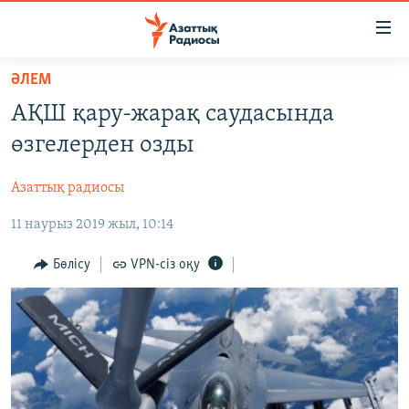
Accessibility
links
Skip
ӘЛЕМ
to
ЖАҢАЛЫҚТАР
АҚШ қару-жарақ саудасында
main
САЯСАТ
content
өзгелерден озды
AZATTYQTV
Skip
to
Азаттық радиосы
ҚАҢТАР ОҚИҒАСЫ
main
11 наурыз 2019 жыл, 10:14
АДАМ ҚҰҚЫҚТАРЫ
Navigation
Skip
ӘЛЕУМЕТ
Бөлісу
VPN-сіз оқу
to
ӘЛЕМ
Search
АРНАЙЫ ЖОБАЛАР
Русский