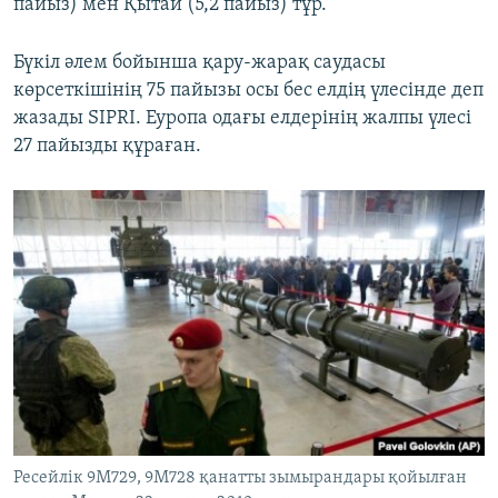
пайыз) мен Қытай (5,2 пайыз) тұр.
Бүкіл әлем бойынша қару-жарақ саудасы
көрсеткішінің 75 пайызы осы бес елдің үлесінде деп
жазады SIPRI. Еуропа одағы елдерінің жалпы үлесі
27 пайызды құраған.
Ресейлік 9М729, 9M728 қанатты зымырандары қойылған