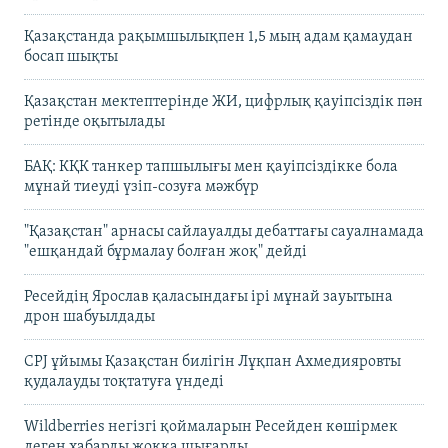
Қазақстанда рақымшылықпен 1,5 мың адам қамаудан
босап шықты
Қазақстан мектептерінде ЖИ, цифрлық қауіпсіздік пән
ретінде оқытылады
БАҚ: КҚК танкер тапшылығы мен қауіпсіздікке бола
мұнай тиеуді үзіп-созуға мәжбүр
"Қазақстан" арнасы сайлауалды дебаттағы сауалнамада
"ешқандай бұрмалау болған жоқ" дейді
Ресейдің Ярослав қаласындағы ірі мұнай зауытына
дрон шабуылдады
CPJ ұйымы Қазақстан билігін Лұқпан Ахмедияровты
қудалауды тоқтатуға үндеді
Wildberries негізгі қоймаларын Ресейден көшірмек
деген хабарды жоққа шығарды