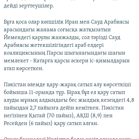
дейді зерттеушілер.
Бұға қоса олар көпшілік Иран мен Сауд Арабиясы
арасындағы жанама соғысқа жатқызатын
Йемендегі қарулы жанжалды, сол тәрізді Сауд
Арабиясы жетекшілігіндегі араб елдері
коалициясының Парсы шығанағындағы шағын
мемлекет - Катарға қарсы әскери іс-қимылдарын
атап көрсеткен.
Пәкістан әлемде қару-жарақ сатып алу көрсеткіші
бойынша 11-орында тұр. Бірақ бұл ел қару сатып
алуды мұның алдындағы бес жылдық кезеңдегі 4,8
пайыздан 2,7 пайызға дейін кеміткен. Пәкістан
негізінен Қытай (70 пайыз), АҚШ (8,9) пен
Ресейден (6 пайыз) қару сатып алған.