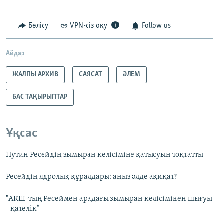
Бөлісу
VPN-сіз оқу
Follow us
Айдар
ЖАЛПЫ АРХИВ
САЯСАТ
ӘЛЕМ
БАС ТАҚЫРЫПТАР
Ұқсас
Путин Ресейдің зымыран келісіміне қатысуын тоқтатты
Ресейдің ядролық құралдары: аңыз әлде ақиқат?
"АҚШ-тың Ресеймен арадағы зымыран келісімінен шығуы
- қателік"