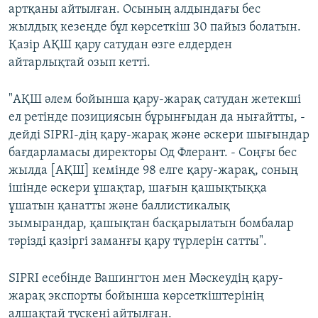
артқаны айтылған. Осының алдындағы бес
жылдық кезеңде бұл көрсеткіш 30 пайыз болатын.
Қазір АҚШ қару сатудан өзге елдерден
айтарлықтай озып кетті.
"АҚШ әлем бойынша қару-жарақ сатудан жетекші
ел ретінде позициясын бұрынғыдан да нығайтты, -
дейді SIPRI-дің қару-жарақ және әскери шығындар
бағдарламасы директоры Од Флерант. - Соңғы бес
жылда [АҚШ] кемінде 98 елге қару-жарақ, соның
ішінде әскери ұшақтар, шағын қашықтыққа
ұшатын қанатты және баллистикалық
зымырандар, қашықтан басқарылатын бомбалар
тәрізді қазіргі заманғы қару түрлерін сатты".
SIPRI есебінде Вашингтон мен Мәскеудің қару-
жарақ экспорты бойынша көрсеткіштерінің
алшақтай түскені айтылған.