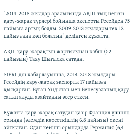
"2014-2018 жылдар аралығында АҚШ-тың негізгі
қару-жарақ түрлері бойынша экспорты Ресейден 75
пайызға артық болды. 2009-2013 жылдары тек 12
пайыз ғана көп болатын" делінген құжатта.
АҚШ қару-жарақтың жартысынан көбін (52
пайызын) Таяу Шығысқа сатқан.
SIPRI-дің хабарлауынша, 2014-2018 жылдары
Ресейдің қару-жарақ экспорты 17 пайызға
қысқарған. Бұған Үндістан мен Венесуэланың қару
сатып алуды азайтқаны әсер еткен.
Құжатта қару-жарақ сатудан қазір Франция үшінші
орында (әлемдік көрсеткіштің 6,8 пайызы) екені
айтылған. Одан кейінгі орындарда Германия (6,4