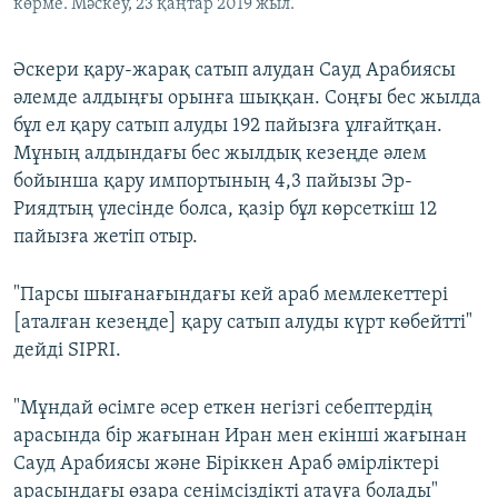
көрме. Мәскеу, 23 қаңтар 2019 жыл.
Әскери қару-жарақ сатып алудан Сауд Арабиясы
әлемде алдыңғы орынға шыққан. Соңғы бес жылда
бұл ел қару сатып алуды 192 пайызға ұлғайтқан.
Мұның алдындағы бес жылдық кезеңде әлем
бойынша қару импортының 4,3 пайызы Эр-
Риядтың үлесінде болса, қазір бұл көрсеткіш 12
пайызға жетіп отыр.
"Парсы шығанағындағы кей араб мемлекеттері
[аталған кезеңде] қару сатып алуды күрт көбейтті"
дейді SIPRI.
"Мұндай өсімге әсер еткен негізгі себептердің
арасында бір жағынан Иран мен екінші жағынан
Сауд Арабиясы және Біріккен Араб әмірліктері
арасындағы өзара сенімсіздікті атауға болады"