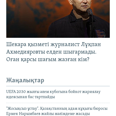
Шекара қызметі журналист Лұқпан
Ахмедияровты елден шығармады.
Оған қарсы шағым жазған кім?
Жаңалықтар
UEFA 2030 жылғы әлем кубогына бойкот жариялау
идеясынан бас тартпайды
"Жосықсыз ұстау". Қазақстанның адам құқығы бюросы
Ермек Нарымбаев жайлы мәлімдеме жасады