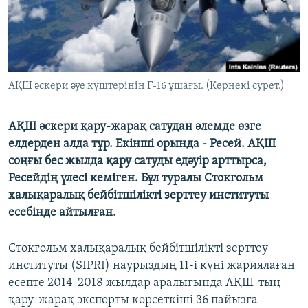
ЖАЗЫЛЫҢЫЗ
Басқа тілдерде
АҚШ әскери әуе күштерінің F-16 ұшағы. (Көрнекі сурет.)
АҚШ әскери қару-жарақ сатудан әлемде өзге
елдерден алда тұр. Екінші орында - Ресей. АҚШ
соңғы бес жылда қару сатуды едәуір арттырса,
Ресейдің үлесі кеміген. Бұл туралы Стокгольм
халықаралық бейбітшілікті зерттеу институты
есебінде айтылған.
Стокгольм халықаралық бейбітшілікті зерттеу
институты (SIPRI) наурыздың 11-і күні жариялаған
есепте 2014-2018 жылдар аралығында АҚШ-тың
қару-жарақ экспорты көрсеткіші 36 пайызға