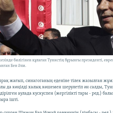
 кезінде билігінен құлаған Тунистің бұрынғы президенті, евр
нған Бен Әли.
рақ жағып, синагоганың еденіне тілек жазылған жұ
олы да көңілді халық көшемен шерулетіп ән салды, Ту
ірілген аулада кускуспен (жергілікті тары - ред.) балы
ыра ішті.
ір сүрген Шимон Бар Иочай раввиннің (дінбасы - ред.)