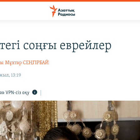
тегі соңғы еврейлер
сы
Мұхтар СЕҢГІРБАЙ
жыл, 13:19
VPN-сіз оқу