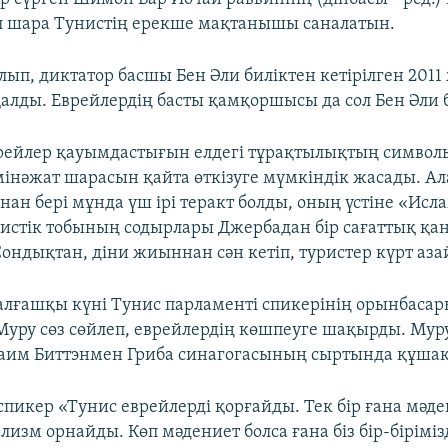
бұл шара Тунистің ерекше мақтанышы саналатын.
лып, диктатор басшы Бен Әли биліктен кетірілген 2011
алды. Еврейлердің басты қамқоршысы да сол Бен Әли 
врейлер қауымдастығын елдегі тұрақтылықтың символы
мінәжат шарасын қайта өткізуге мүмкіндік жасады. Ал
ан бері мұнда үш ірі теракт болды, оның үстіне «Исл
истік тобының содырлары Джербадан бір сағаттық қа
Сондықтан, діни жиыннан сән кетіп, туристер күрт аза
лғашқы күні Тунис парламенті спикерінің орынбасар
Муру сөз сөйлеп, еврейлердің көшпеуге шақырды. Мур
Хаим Биттэнмен Гриба синагогасының сыртында құшақт
пикер «Тунис еврейлерді қорғайды. Тек бір ғана мәде
изм орнайды. Көп мәдениет болса ғана біз бір-бірімізд