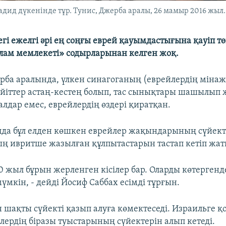
дид дүкенінде тұр. Тунис, Джерба аралы, 26 мамыр 2016 жыл.
гі ежелгі әрі ең соңғы еврей қауымдастығына қауіп төн
слам мемлекеті» содырларынан келген жоқ.
рба аралында, үлкен синагоганың (еврейлердің мінажат
йіттер астаң-кестең болып, тас сынықтары шашылып ж
лдар емес, еврейлердің өздері қиратқан.
да бұл елден көшкен еврейлер жақындарының сүйекте
дың ивритше жазылған құлпытастарын тастап кетіп жат
0 жыл бұрын жерленген кісілер бар. Оларды көтергенд
үмкін, - дейді Йосиф Саббах есімді тұрғын.
 шақты сүйекті қазып алуға көмектеседі. Израильге 
лердің біразы туыстарының сүйектерін алып кетеді.