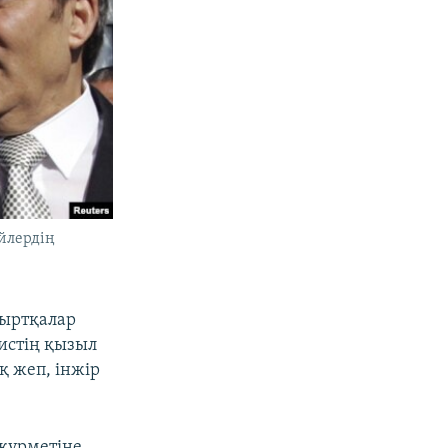
ейлердің
мыртқалар
нистің қызыл
қ жеп, інжір
 құрметіне