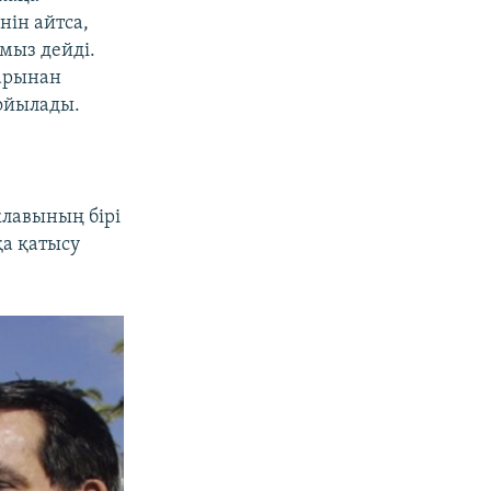
ін айтса,
мыз дейді.
ларынан
жойылады.
лавының бірі
қа қатысу