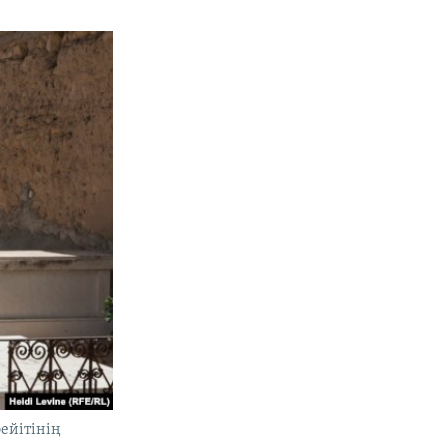
ейітінің