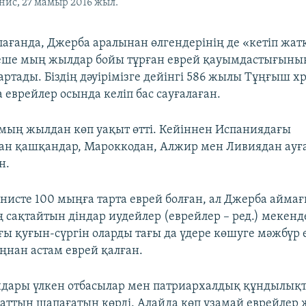
нис, 27 мамыр 2016 жыл.
тпағанда, Джерба аралынан өлгендерінің де «кетіп жа
еше мың жылдар бойы тұрған еврей қауымдастығының
артады. Біздің дәуірімізге дейінгі 586 жылы Тұңғыш х
 еврейлер осында келіп бас сауғалаған.
і мың жылдан көп уақыт өтті. Кейіннен Испаниядағы
н қашқандар, Мароккодан, Алжир мен Ливиядан ауғ
н.
унисте 100 мыңға тарта еврей болған, ал Джерба айма
ң сақтайтын діндар иудейлер (еврейлер – ред.) мекенд
ы қуғын-сүргін оларды тағы да үдере көшуге мәжбүр ет
нан астам еврей қалған.
ндары үлкен отбасылар мен патриархалдық құндылық
саттың шапағатын көрді. Алайда көп ұзамай еврейлер