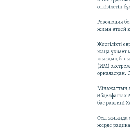
өткізілетін 
Революция бо
жиын өтпей қ
Жергілікті е
жаңа үкімет 
жылдың басын
(ИМ) экстрем
орналасқан. 
Мінажаттың а
Әбделфаттах 
бас раввині 
Осы жиында с
жерде радикал