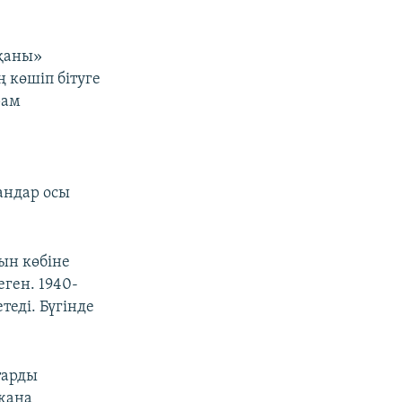
тқаны»
 көшіп бітуге
рам
андар осы
ғын көбіне
еген. 1940-
еді. Бүгінде
тарды
 жаңа