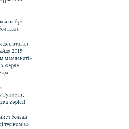
 жылы бұл
болатын.
 деп атаған
айда 2015
ам мемлекеті»
на жерде
йды.
ы
у Тунистің
ап көрісті.
ниет болған
і түсінеміз»