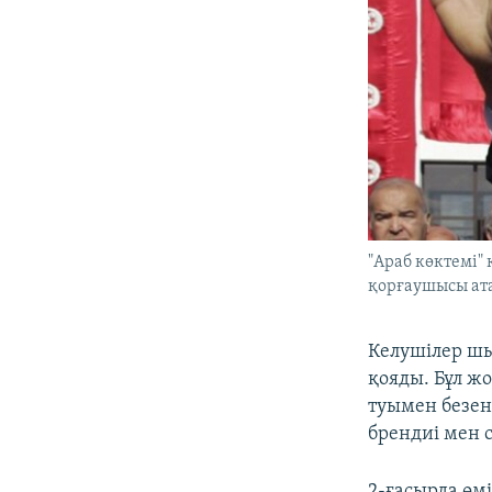
"Араб көктемі"
қорғаушысы ата
Келушілер шы
қояды. Бұл ж
туымен безенд
брендиі мен с
2-ғасырда өм