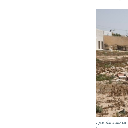
Джерба аралынд