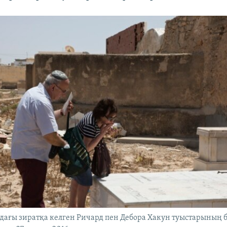
ағы зиратқа келген Ричард пен Дебора Хакун туыстарының б