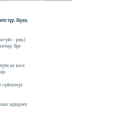
іп тұр. Бірақ
 үйі – ред.)
атыр. Бұл
рін де қоса
ыр.
е сүйектері
қоныс аударып