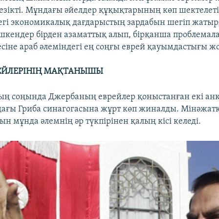
зікті. Мұндағы әйелдер құқықтарының көп шектелетін
егі экономикалық дағдарыстың зардабын шегіп жатыр
шкендер бірден азаматтық алып, бірқанша проблема
есіне араб әлеміндегі ең соңғы еврей қауымдастығы 
РЕЙЛЕРІНІҢ МАҚТАНЫШЫ
ң соңында Джербаның еврейлер қоныстанған екі анк
дағы Гриба синагогасына жұрт көп жиналды. Мінәжат
н мұнда әлемнің әр түкпірінен қалың кісі келеді.