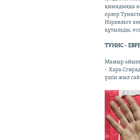
қиындыққа ке
ерлер Тунист
Израильге кө
құтылады, ес
ТУНИС - ЕВ
Мамыр айыны
– Хара Сгира
үшін жыл сайы