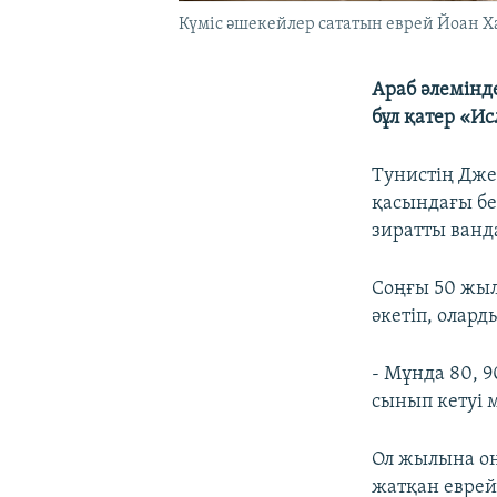
Күміс әшекейлер сататын еврей Йоан Ха
Араб әлемінде
бұл қатер «И
Тунистің Дже
қасындағы бе
зиратты ванда
Соңғы 50 жыл
әкетіп, олар
- Мұнда 80, 9
сынып кетуі м
Ол жылына он
жатқан еврей