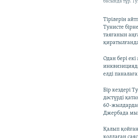
басында тұр. Ту
Тірілерін ай
Тунисте бірн
таяғанын аңғ
қиратылғанда
Одан бері ек
инквизицияда
елді паналаға
Бір кездері Т
дәстүрді қата
60-жылдардағ
Джербада мың
Қалып қойға
қолдаған сая