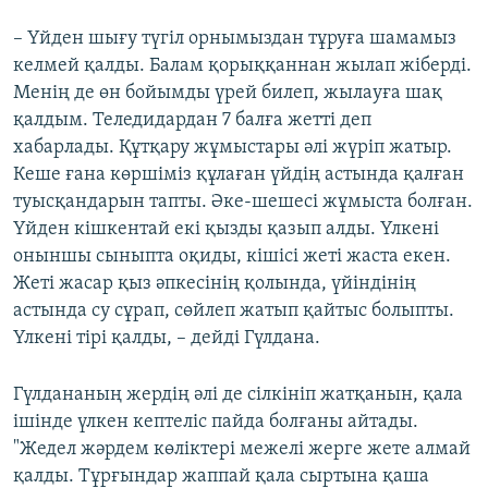
– Үйден шығу түгіл орнымыздан тұруға шамамыз
келмей қалды. Балам қорыққаннан жылап жіберді.
Менің де өн бойымды үрей билеп, жылауға шақ
қалдым. Теледидардан 7 балға жетті деп
хабарлады. Құтқару жұмыстары әлі жүріп жатыр.
Кеше ғана көршіміз құлаған үйдің астында қалған
туысқандарын тапты. Әке-шешесі жұмыста болған.
Үйден кішкентай екі қызды қазып алды. Үлкені
оныншы сыныпта оқиды, кішісі жеті жаста екен.
Жеті жасар қыз әпкесінің қолында, үйіндінің
астында су сұрап, сөйлеп жатып қайтыс болыпты.
Үлкені тірі қалды, – дейді Гүлдана.
Гүлдананың жердің әлі де сілкініп жатқанын, қала
ішінде үлкен кептеліс пайда болғаны айтады.
"Жедел жәрдем көліктері межелі жерге жете алмай
қалды. Тұрғындар жаппай қала сыртына қаша