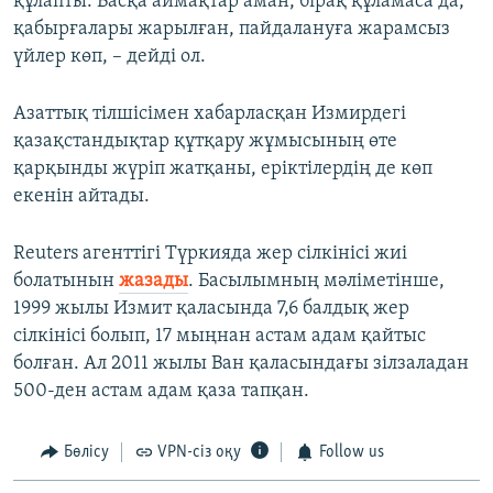
құлапты. Басқа аймақтар аман, бірақ құламаса да,
қабырғалары жарылған, пайдалануға жарамсыз
үйлер көп, – дейді ол.
Азаттық тілшісімен хабарласқан Измирдегі
қазақстандықтар құтқару жұмысының өте
қарқынды жүріп жатқаны, еріктілердің де көп
екенін айтады.
Reuters агенттігі Түркияда жер сілкінісі жиі
болатынын
жазады
. Басылымның мәліметінше,
1999 жылы Измит қаласында 7,6 балдық жер
сілкінісі болып, 17 мыңнан астам адам қайтыс
болған. Ал 2011 жылы Ван қаласындағы зілзаладан
500-ден астам адам қаза тапқан.
Бөлісу
VPN-сіз оқу
Follow us