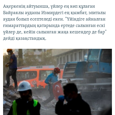
Ақеркенің айтуынша, үйлер ең көп құлаған
Байраклы ауданы Измирдегі ең қымбат, элиталы
аудан болып есептеледі екен. "Үйіндіге айналған
ғимараттардың қатарында ертеде салынған ескі
үйлер де, кейін салынған жаңа кешендер де бар"
дейді қазақстандық.