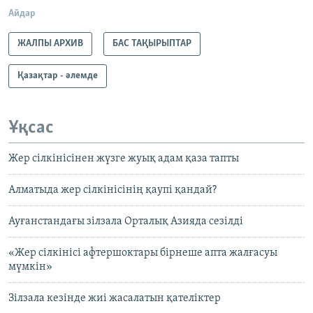
Айдар
ЖАЛПЫ АРХИВ
БАС ТАҚЫРЫПТАР
Қазақтар - әлемде
Ұқсас
Жер сілкінісінен жүзге жуық адам қаза тапты
Алматыда жер сілкінісінің қаупі қандай?
Ауғанстандағы зілзала Орталық Азияда сезілді
«Жер сілкінісі афтершоктары бірнеше апта жалғасуы
мүмкін»
Зілзала кезінде жиі жасалатын қателіктер