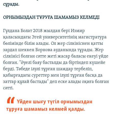
сұрады.
ОРНЫМЫЗДАН ТҰРУҒА ШАМАМЫЗ КЕЛМЕДІ
Гүлдана Болат 2018 жылдан бері Измир
қаласындағы Эгей университетінің магистратура
бөлімінде білім алады. Ол жер сілкініснен қатты
зардап шеккен Борнова ауданында тұрады. Жер
сілкінісі болған сәтте жеті жасар баласы екеуі үйде
болған. "Әуелі баяу басталды да біртіндеп күшейе
берді. Төбеде ілулі тұрған шамдар тербеліп,
қабырғадағы суреттер мен ілулі тұрған басқа да
заттар құлай бастады" деп еске алады оқиға болған
сәтті.
Үйден шығу түгіл орнымыздан
тұруға шамамыз келмей қалды.