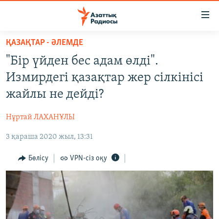
Accessibility
links
Skip
ҚАЗАҚТАР - ӘЛЕМДЕ
to
ЖАҢАЛЫҚТАР
"Бір үйден бес адам өлді".
main
САЯСАТ
content
Измирдегі қазақтар жер сілкінісі
AZATTYQTV
Skip
жайлы не дейді?
to
ҚАҢТАР ОҚИҒАСЫ
main
Нұртай ЛАХАНҰЛЫ
АДАМ ҚҰҚЫҚТАРЫ
Navigation
Skip
3 қараша 2020 жыл, 13:31
ӘЛЕУМЕТ
to
ӘЛЕМ
Бөлісу
VPN-сіз оқу
Search
АРНАЙЫ ЖОБАЛАР
Русский