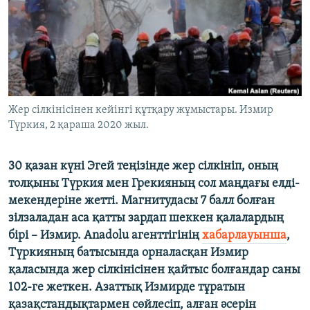
ЖАЗЫЛЫҢЫЗ
Басқа тілдерде
Жер сілкінісінен кейінгі құтқару жұмыстары. Измир
Түркия, 2 қараша 2020 жыл.
30 қазан күні Эгей теңізінде жер сілкініп, оның
толқыны Түркия мен Грекияның сол маңдағы елді-
мекендеріне жетті. Магнитудасы
7
балл болған
зілзаладан аса қатты зардап шеккен қалалардың
бірі
–
Измир.
Anadolu
агенттігінің
хабарлауынша
,
Түркияның батысында орналасқан Измир
қаласында жер сілкінісінен қайтыс болғандар саны
102-
ге жеткен. Азаттық Измирде тұратын
қазақстандықтармен сөйлесіп, алған әсерін