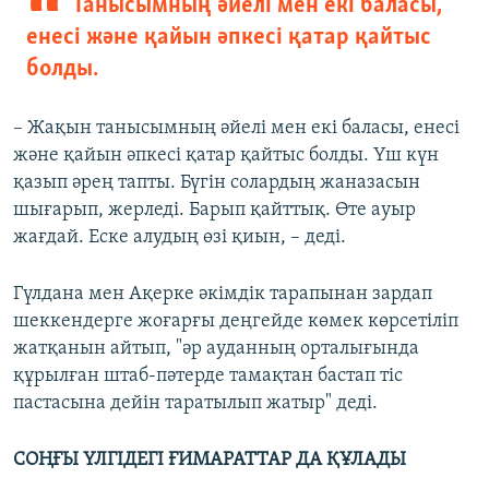
Танысымның әйелі мен екі баласы,
енесі және қайын әпкесі қатар қайтыс
болды.
– Жақын танысымның әйелі мен екі баласы, енесі
және қайын әпкесі қатар қайтыс болды. Үш күн
қазып әрең тапты. Бүгін солардың жаназасын
шығарып, жерледі. Барып қайттық. Өте ауыр
жағдай. Еске алудың өзі қиын, – деді.
Гүлдана мен Ақерке әкімдік тарапынан зардап
шеккендерге жоғарғы деңгейде көмек көрсетіліп
жатқанын айтып, "әр ауданның орталығында
құрылған штаб-пәтерде тамақтан бастап тіс
пастасына дейін таратылып жатыр" деді.
СОҢҒЫ ҮЛГІДЕГІ ҒИМАРАТТАР ДА ҚҰЛАДЫ