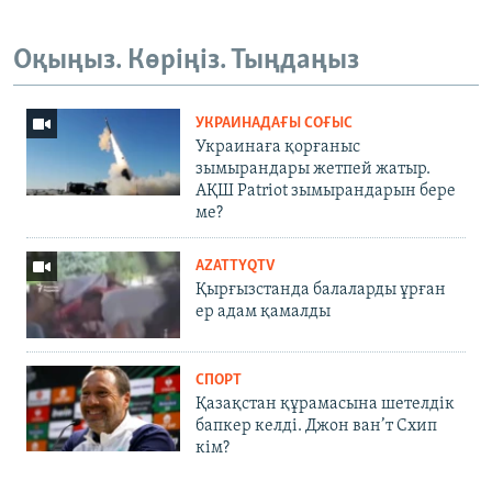
Оқыңыз. Көріңіз. Тыңдаңыз
УКРАИНАДАҒЫ СОҒЫС
Украинаға қорғаныс
зымырандары жетпей жатыр.
АҚШ Patriot зымырандарын бере
ме?
AZATTYQTV
Қырғызстанда балаларды ұрған
ер адам қамалды
СПОРТ
Қазақстан құрамасына шетелдік
бапкер келді. Джон ван’т Схип
кім?