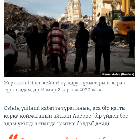
Жер сілкінісінен кейінгі құтқару жұмыстарына қарап
тұрған адамдар. Измир. 3 қараша 2020 жыл.
Өзінің үшінші қабатта тұратынын, аса бір қатты
қорқа қоймағанын айтқан Ақерке "бір үйден бес
адам үйінді астында қайтыс болды" дейді.