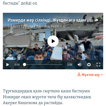
бастады" дейді ол.
Измирде жер сілкінді. Жүзден аса адам қайтыс болды
(c)
Азат Еуропа / Азаттық Радиосы
No media source currently available
Auto
0:00
1:09
240p
Жүктеп алу
360p
Auto
240p
360p
480p
480p
Тұрғындардың қала сыртына қаша бастауын
Измирде оқып жүрген тағы бір қазақстандық
720p
720p
1080p
Ақерке Көшенова да растайды.
1080p