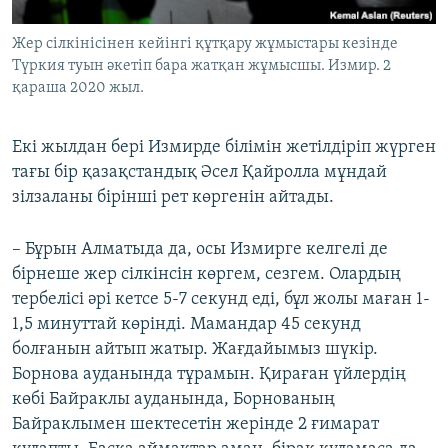
Жер сілкінісінен кейінгі құтқару жұмыстары кезінде
Түркия туын әкетіп бара жатқан жұмысшы. Измир. 2
қараша 2020 жыл.
Екі жылдан бері Измирде білімін жетілдіріп жүрген
тағы бір қазақстандық Әсел Қайролла мұндай
зілзаланы бірінші рет көргенін айтады.
– Бұрын Алматыда да, осы Измирге келгелі де
бірнеше жер сілкінсін көргем, сезгем. Олардың
тербелісі әрі кетсе 5-7 секунд еді, бұл жолы маған 1-
1,5 минуттай көрінді. Мамандар 45 секунд
болғанын айтып жатыр. Жағдайымыз шүкір.
Борнова ауданында тұрамын. Қираған үйлердің
көбі Байраклы ауданында, Борнованың
Байраклымен шектесетін жерінде 2 ғимарат