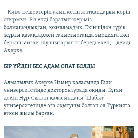
– Киім-кешектерін алып кетіп жатқандарды көріп
отырмыз. Біз енді баратын жеріміз
болмағандықтан, қозғалмадық. Екіншіден түрік
жұрты қазақтармен салыстырғанда эмоцияға көп
беріліп, айғай-шу шығарып жібереді екен, – дейді
Ақерке.
БІР ҮЙДЕН БЕС АДАМ ОПАТ БОЛДЫ
Алматылық Ақерке Измир қаласында Гази
университетінде докторонтурада оқиды. Бұған
дейін Нұр-Сұлтан қаласындағы "Шабыт"
университетінде аға оқытушы болған ол Түркияға
өткен жылы барған.