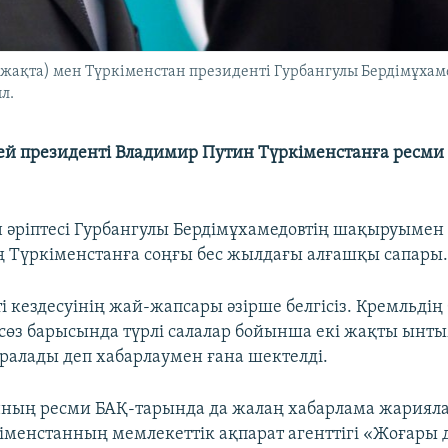
 жақта) мен Түркіменстан президенті Гурбангулы Бердімұхам
л.
сей президенті Владимир Путин Түркіменстанға ресми
ен әріптесі Гурбангулы Бердімұхамедовтің шақыруымен
ң Түркіменстанға соңғы бес жылдағы алғашқы сапары
і кездесуінің жай-жапсары әзірше белгісіз. Кремльдің
ссөз барысында түрлі салалар бойынша екі жақты ынт
аралады деп хабарлаумен ғана шектелді.
ның ресми БАҚ-тарында да жалаң хабарлама жариял
менстанның мемлекеттік ақпарат агенттігі «Жоғары 