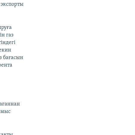
з экспорты
ыруға
ін газ
індегі
Пекин
з бағасын
рента
тағаннан
ұмыс
жақты