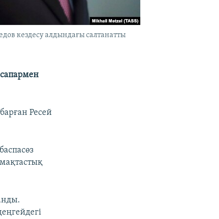
едов кездесу алдындағы салтанатты
 сапармен
 барған Ресей
.
 баспасөз
ымақтастық
анды.
деңгейдегі