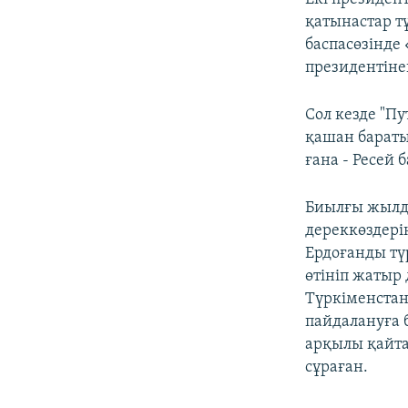
қатынастар т
баспасөзінде
президентіне
Сол кезде "П
қашан бараты
ғана - Ресей
Биылғы жылды
дереккөздері
Ердоғанды тү
өтініп жатыр
Түркіменстан
пайдалануға 
арқылы қайта
сұраған.