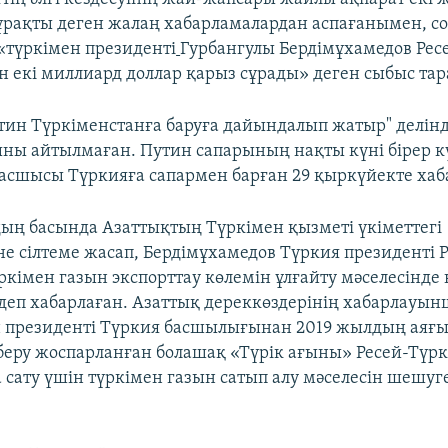
ұрақты деген жалаң хабарламалардан аспағанымен, со
 «түркімен президенті
Гурбангулы Бердімұхамедов Рес
н екі миллиард доллар қарыз сұрады» деген сыбыс тар
утин Түркіменстанға баруға дайындалып жатыр" делінді
ны айтылмаған. Путин сапарының нақты күні бірер к
 басшысы Түркияға сапармен барған 29 қыркүйекте ха
ң басында Азаттықтың Түркімен қызметі үкіметтегі
не сілтеме жасап, Бердімұхамедов Түркия президенті 
ркімен газын экспорттау көлемін ұлғайту мәселесінде
 деп хабарлаған. Азаттық дереккөздерінің хабарлауын
 президенті Түркия басшылығынан 2019 жылдың аяғ
беру жоспарланған болашақ «Түрік ағыны» Ресей-Түр
 сату үшін түркімен газын сатып алу мәселесін шешуге