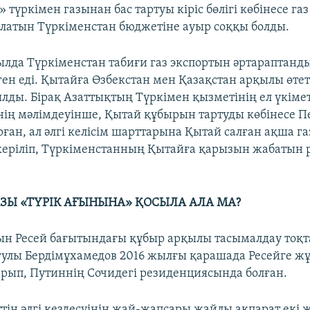
түркімен газынан бас тартуы кіріс бөлігі көбінесе га
алатын Түркіменстан бюджетіне ауыр соққы болды.
жылда Түркіменстан табиғи газ экспортын әртараптанд
ен еді. Қытайға Өзбекстан мен Қазақстан арқылы өтет
лды. Бірақ Азаттықтың Түркімен қызметінің ел үкімет
нің мәлімдеуінше, Қытай құбырын тартуды көбінесе 
ан, ал әлгі келісім шарттарына Қытай салған ақша га
скеріліп, Түркіменстанның Қытайға қарызын жабатын 
АЗЫ «ТҮРІК АҒЫНЫНА» ҚОСЫЛА АЛА МА?
ын Ресей бағытындағы құбыр арқылы тасымалдау тоқ
гулы Бердімұхамедов 2016 жылғы қарашада Ресейге ж
рып, Путиннің Сочидегі резиденциясында болған.
ттің әлгі кездесуінің жай-жапсары жайлы ақпарат екі 