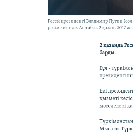
Ресей президенті Владимир Путин (сол
рәсім кезінде. Ашғабат. 2 қазан, 2017 жы
2 қазанда Ре
барды.
Бұл - түркім
президентіні
Екі президент
қызметі келі
мәселелері қ
Түркіменстан
Мысалы Түркі