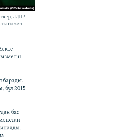
аткер, ЛДПР
 атағымен
йекте
қызметін
п барады.
, бұл 2015
дан бас
іменстан
айналды.
да