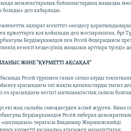
сында мемлекетаралық байланыстардың маңызды мәс
 болады» деп хабарлады.
мемлекеттік ақпарат агенттігі «кездесу қорытындылар
ен құжаттарға қол қойылады деп жоспарланған, бұл Т
урбангулы Бердімұхамедов пен Ресей Федерациясы пре
иннің кезекті кездесуінің маңызын арттыра түседі» д
ЛАНЫС ЖӘНЕ "ҚҰРМЕТТІ АҚСАҚАЛ"
басында Ресей түркімен газын сатып алуды тоқтатқан
Мәскеу арасындағы екі жақты қатынастарды тығыз де
кі ел арасындағы негізгі ынтымақтастық саласы болған
рі екі жақ сыпайы сәлемдесуден аспай жүрген. Биыл сә
рбангулы Бердімұхамедов Ресей либерал-демократиял
 «шатақшыл» төрағасы Владимир Жириновскийді
нның құрметті ақсақалы» атағымен марапаттаған.