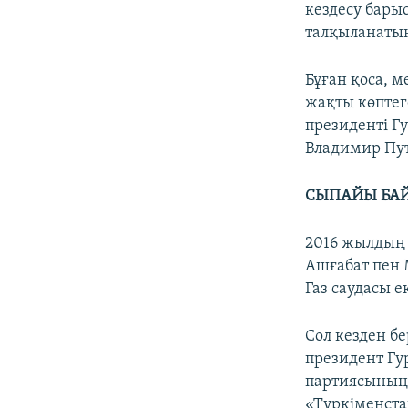
кездесу бары
талқыланатын
Бұған қоса, 
жақты көптег
президенті Г
Владимир Пут
СЫПАЙЫ БАЙ
2016 жылдың 
Ашғабат пен 
Газ саудасы е
Сол кезден бе
президент Гу
партиясының
«Түркіменста