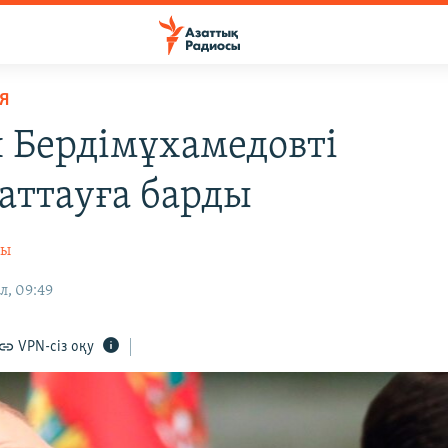
Я
 Бердімұхамедовті
аттауға барды
сы
л, 09:49
VPN-сіз оқу