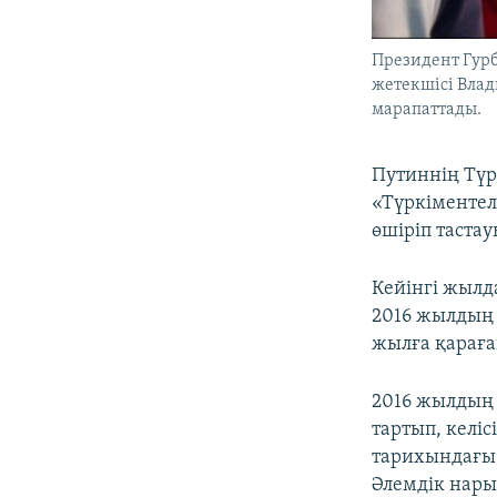
Президент Гурб
жетекшісі Вла
марапаттады.
Путиннің Түр
«Түркіментел
өшіріп тастау
Кейінгі жылд
2016 жылдың 
жылға қараға
2016 жылдың 
тартып, келіс
тарихындағы 
Әлемдік нары