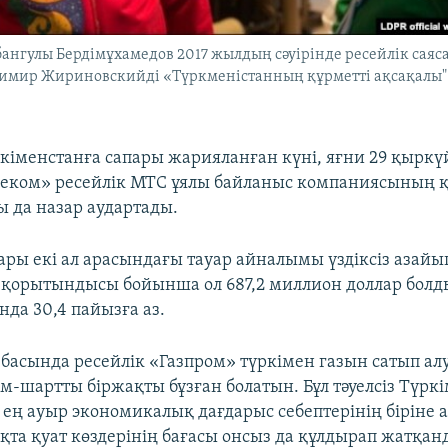
ангулы Бердімұхамедов 2017 жылдың сәуірінде ресейлік саяс
димир Жириновскийді «Түркменістанның құрметті ақсақалы"
кіменстанға сапары жарияланған күні, яғни 29 қыркү
еком» ресейлік МТС ұялы байланыс компаниясының 
ы да назар аудартады.
ары екі ал арасындағы тауар айналымы үздіксіз азайы
қорытындысы бойынша ол 687,2 миллион доллар болды
нда 30,4 пайызға аз.
басында ресейлік «Газпром» түркімен газын сатып алу
ім-шартты біржақты бұзған болатын. Бұл тәуелсіз Түрк
ең ауыр экономикалық дағдарыс себептерінің біріне 
қта қуат көздерінің бағасы онсыз да құлдырап жатқан