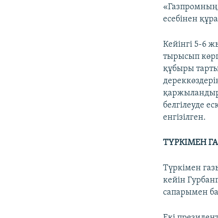
«Газпромның» 
есебінен құр
Кейінгі 5-6 
тырысып көрг
құбыры тарты
дереккөздері
қаржыландырғ
белгілеуде е
енгізілген.
ТҮРКІМЕН Г
Түркімен газ
кейін Гурбан
сапарымен ба
Екі президен