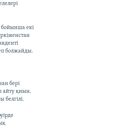
елелері
ы бойынша екі
үркіменстан
зиденті
еп болжайды.
нан бері
п айту қиын.
ы белгілі.
уірде
ық