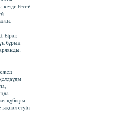
л кезде Ресей
ей
аған.
. Бірақ
үн бұрын
барланды.
Режеп
 қолдауды
ша,
ында
кия құбыры
 ықпал етуін