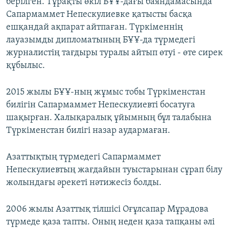
берілген. Тұрақты өкіл БҰҰ-дағы баяндамасында
Сапармаммет Непескулиевке қатысты басқа
ешқандай ақпарат айтпаған. Түркіменнің
лауазымды дипломатының БҰҰ-да түрмедегі
журналистің тағдыры туралы айтып өтуі - өте сирек
құбылыс.
2015 жылы БҰҰ-ның жұмыс тобы Түркіменстан
билігін Сапармаммет Непескулиевті босатуға
шақырған. Халықаралық ұйымның бұл талабына
Түркіменстан билігі назар аудармаған.
Азаттықтың түрмедегі Сапармаммет
Непескулиевтың жағдайын туыстарынан сұрап білу
жолындағы әрекеті нәтижесіз болды.
2006 жылы Азаттық тілшісі Оғұлсапар Мұрадова
түрмеде қаза тапты. Оның неден қаза тапқаны әлі