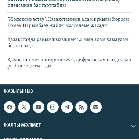
идеясынан бас тартпайды
"Жосықсыз ұстау". Қазақстанның адам құқығы бюросы
Ермек Нарымбаев жайлы мәлімдеме жасады
Қазақстанда рақымшылықпен 1,5 мың адам қамаудан
босап шықты
Қазақстан мектептерінде ЖИ, цифрлық қауіпсіздік пән
ретінде оқытылады
ЖАЗЫЛЫҢЫЗ
ЖАЛПЫ МӘЛІМЕТ