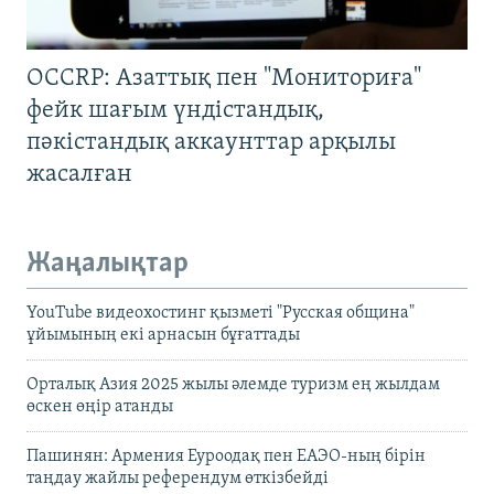
OCCRP: Азаттық пен "Мониториға"
фейк шағым үндістандық,
пәкістандық аккаунттар арқылы
жасалған
Жаңалықтар
YouTube видеохостинг қызметі "Русская община"
ұйымының екі арнасын бұғаттады
Орталық Азия 2025 жылы әлемде туризм ең жылдам
өскен өңір атанды
Пашинян: Армения Еуроодақ пен ЕАЭО-ның бірін
таңдау жайлы референдум өткізбейді