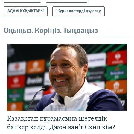
АДАМ ҚҰҚЫҚТАРЫ
Журналистерді қудалау
Оқыңыз. Көріңіз. Тыңдаңыз
Қазақстан құрамасына шетелдік
бапкер келді. Джон ван’т Схип кім?