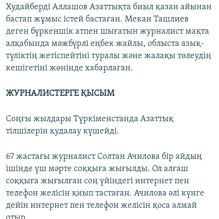
Худайберді Аллашов Азаттықта биыл қазан айынан
бастап жұмыс істей бастаған. Мекан Ташлиев
деген бүркеншік атпен шығатын журналист мақта
алқабында мәжбүрлі еңбек жайлы, облыста азық-
түліктің жетіспейтіні туралы және жалақы төлеудің
кешігетіні жөнінде хабарлаған.
ЖУРНАЛИСТЕРГЕ ҚЫСЫМ
Соңғы жылдары Түркіменстанда Азаттық
тілшілерін қудалау күшейді.
67 жастағы журналист Солтан Ачилова бір айдың
ішінде үш мәрте соққыға жығылды. Ол алғаш
соққыға жығылған соң үйіндегі интернет пен
телефон желісін қиып тастаған. Ачилова әлі күнге
дейін интернет пен телефон желісін қоса алмай
отыр.