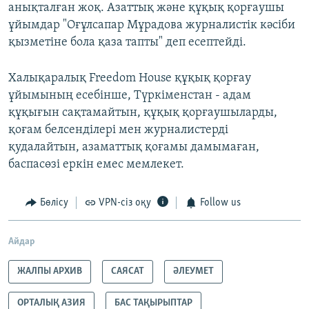
анықталған жоқ. Азаттық және құқық қорғаушы
ұйымдар "Оғұлсапар Мұрадова журналистік кәсіби
қызметіне бола қаза тапты" деп есептейді.
Халықаралық Freedom House құқық қорғау
ұйымының есебінше, Түркіменстан - адам
құқығын сақтамайтын, құқық қорғаушыларды,
қоғам белсенділері мен журналистерді
қудалайтын, азаматтық қоғамы дамымаған,
баспасөзі еркін емес мемлекет.
Бөлісу
VPN-сіз оқу
Follow us
Айдар
ЖАЛПЫ АРХИВ
САЯСАТ
ӘЛЕУМЕТ
ОРТАЛЫҚ АЗИЯ
БАС ТАҚЫРЫПТАР