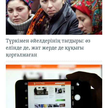
Түркімен әйелдерінің тағдыры: өз
елінде де, жат жерде де құқығы
қорғалмаған