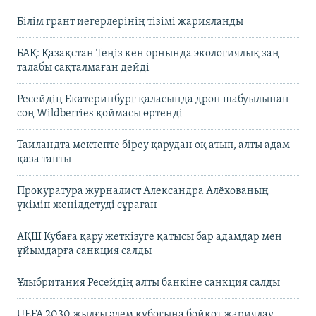
Білім грант иегерлерінің тізімі жарияланды
БАҚ: Қазақстан Теңіз кен орнында экологиялық заң
талабы сақталмаған дейді
Ресейдің Екатеринбург қаласында дрон шабуылынан
соң Wildberries қоймасы өртенді
Таиландта мектепте біреу қарудан оқ атып, алты адам
қаза тапты
Прокуратура журналист Александра Алёхованың
үкімін жеңілдетуді сұраған
АҚШ Кубаға қару жеткізуге қатысы бар адамдар мен
ұйымдарға санкция салды
Ұлыбритания Ресейдің алты банкіне санкция салды
UEFA 2030 жылғы әлем кубогына бойкот жариялау