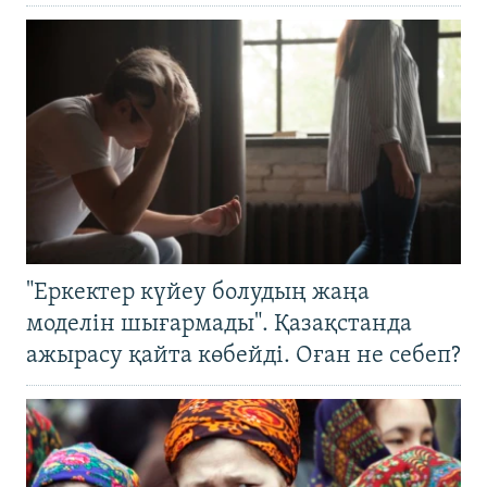
"Еркектер күйеу болудың жаңа
моделін шығармады". Қазақстанда
ажырасу қайта көбейді. Оған не себеп?