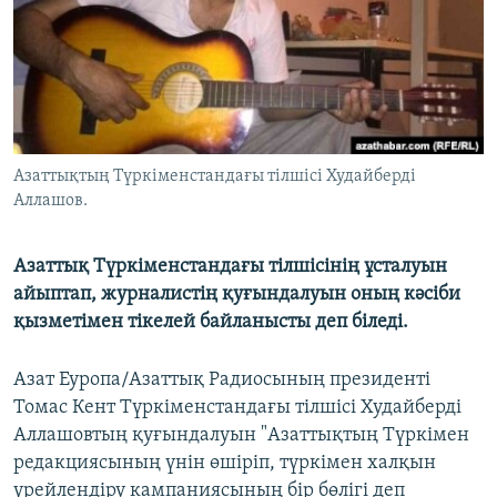
ЖАЗЫЛЫҢЫЗ
Басқа тілдерде
Азаттықтың Түркіменстандағы тілшісі Худайберді
Аллашов.
Азаттық Түркіменстандағы тілшісінің ұсталуын
айыптап, журналистің қуғындалуын оның кәсіби
қызметімен тікелей байланысты деп біледі.
Азат Еуропа/Азаттық Радиосының президенті
Томас Кент Түркіменстандағы тілшісі Худайберді
Аллашовтың қуғындалуын "Азаттықтың Түркімен
редакциясының үнін өшіріп, түркімен халқын
үрейлендіру кампаниясының бір бөлігі деп