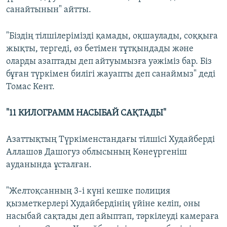
санайтынын" айтты.
"Біздің тілшілерімізді қамады, оқшаулады, соққыға
жықты, тергеді, өз бетімен тұтқындады және
оларды азаптады деп айтуымызға уәжіміз бар. Біз
бұған түркімен билігі жауапты деп санаймыз" деді
Томас Кент.
"11 КИЛОГРАММ НАСЫБАЙ САҚТАДЫ"
Азаттықтың Түркіменстандағы тілшісі Худайберді
Аллашов Дашогуз облысының Көнеүргеніш
ауданында ұсталған.
"Желтоқсанның 3-і күні кешке полиция
қызметкерлері Худайбердінің үйіне келіп, оны
насыбай сақтады деп айыптап, тәркілеуді камераға