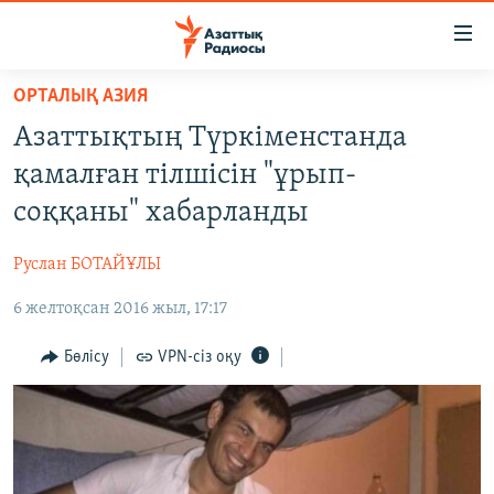
Accessibility
links
Skip
ОРТАЛЫҚ АЗИЯ
to
ЖАҢАЛЫҚТАР
Азаттықтың Түркіменстанда
main
САЯСАТ
content
қамалған тілшісін "ұрып-
AZATTYQTV
Skip
соққаны" хабарланды
to
ҚАҢТАР ОҚИҒАСЫ
main
Руслан БОТАЙҰЛЫ
АДАМ ҚҰҚЫҚТАРЫ
Navigation
Skip
6 желтоқсан 2016 жыл, 17:17
ӘЛЕУМЕТ
to
ӘЛЕМ
Бөлісу
VPN-сіз оқу
Search
АРНАЙЫ ЖОБАЛАР
Русский