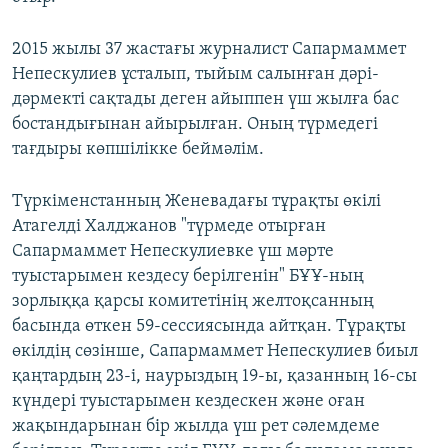
2015 жылы 37 жастағы журналист Сапармаммет
Непескулиев ұсталып, тыйым салынған дәрі-
дәрмекті сақтады деген айыппен үш жылға бас
бостандығынан айырылған. Оның түрмедегі
тағдыры көпшілікке беймәлім.
Түркіменстанның Женевадағы тұрақты өкілі
Атагелді Халджанов "түрмеде отырған
Сапармаммет Непескулиевке үш мәрте
туыстарымен кездесу берілгенін" БҰҰ-ның
зорлыққа қарсы комитетінің желтоқсанның
басында өткен 59-сессиясында айтқан. Тұрақты
өкілдің сөзінше, Сапармаммет Непескулиев биыл
қаңтардың 23-і, наурыздың 19-ы, қазанның 16-сы
күндері туыстарымен кездескен және оған
жақындарынан бір жылда үш рет сәлемдеме