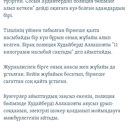
түсірген. Сосын Худайбердіні полиция бөліміне
алып кеткен" дейді оқиғаға куә болған адамдардың
бірі.
Тілшінің үйінен табылған бірнеше қалта
насыбайды бір күн бұрын оның жұбайы алып
келген. Бірақ полиция Худайберді Аллашовты "11
килограмм насыбай сақтады" деп айыптайды.
Журналиспен бірге оның анасы мен жұбайы да
ұсталған. Кейін жұбайын босатып, бірнеше
сағаттан соң қайта ұстаған.
Куәгерлер айыптаудың заңсыз екенін, полиция
бөлімінде Худайберді Аллашовты аяусыз ұрып-
соққанын, электрлі шокер қолданып мойындауға
мәжбүрлегенін айтады.