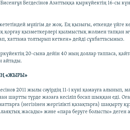
і Бисенғұл Бегдесінов Азаттыққа қыркүйектің 16-сы күн
ететіндей мүлігім де жоқ. Ең қызығы, өткенде үйге ке
қ қорғау қызметкерлері қылмыстық жолмен тапқан м
ап, хаттама толтырып кеткен» дейді сұхбаттасымыз.
ыркүйектің 20-сына дейін 40 мың доллар таппаса, қай
н айтады.
Ң «ЖЫРЫ»
есінов 2011 жылы сәуірдің 11-і күні қамауға алынып, 
нан шартты түрде жазаға кесіліп босап шыққан еді. Оғ
аттарға (негізінен жергілікті қазақтарға) шақырту құ
лаяқтық жасады» және «пара беруге болысты» деген 