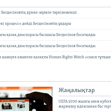
і Бегдесіновтің дүние-мүлкін тәркілемекші
екі процесс» дейді Бегдесіновтің ұлдары
ғы қазақ диаспорасы басшысы Бегдесінов босатылды
ғы қазақ диаспорасы басшысы Бегдесінов босатылды
 қамауға алынған қазақты Human Rights Watch «саяси тұтқын
Жаңалықтар
UEFA 2030 жылғы әлем кубог
жариялау идеясынан бас та