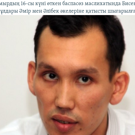
ырдың 16-сы күні өткен баспасөз маслихатында Бисе
ң ұлдары Әмір мен Әлібек әкелеріне қатысты шығарылға