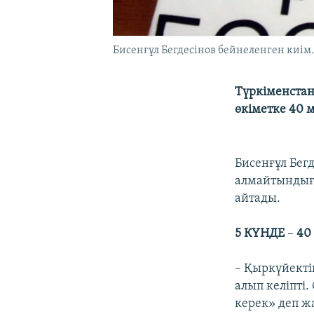
Бисенғұл Бегдесінов бейнеленген киім.
Түркіменстанд
өкіметке 40 
Бисенғұл Бег
алмайтындығы
айтады.
5 КҮНДЕ
–
40
– Қыркүйекті
алып келіпті.
керек» деп ж