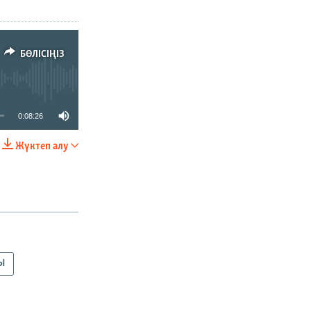
БӨЛІСІҢІЗ
0:08:26
Жүктеп алу
БӨЛІСІҢІЗ
Ы