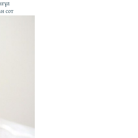
нғұл
н сот