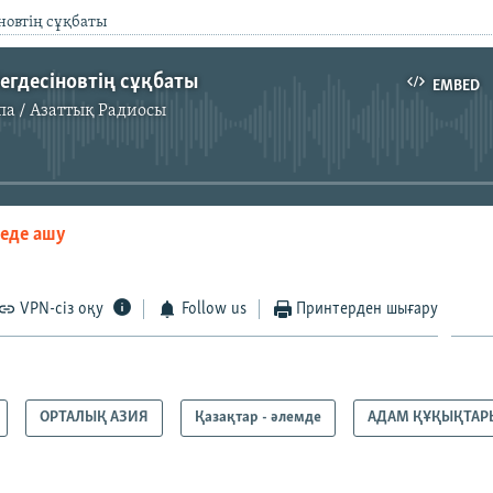
новтің сұқбаты
егдесіновтің сұқбаты
EMBED
па / Азаттық Радиосы
No media source currently available
зеде ашу
EMBED
VPN-сіз оқу
Follow us
Принтерден шығару
ОРТАЛЫҚ АЗИЯ
Қазақтар - әлемде
АДАМ ҚҰҚЫҚТАР