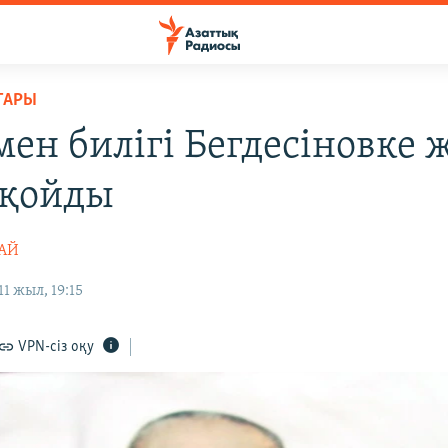
ТАРЫ
мен билігі Бегдесіновке 
 қойды
ТАЙ
1 жыл, 19:15
VPN-сіз оқу