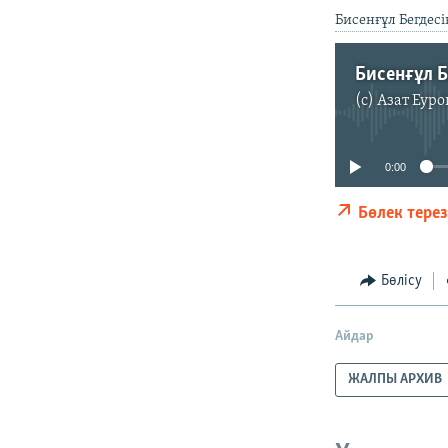
Бисенғұл Бегдесі
Бисенғұл Б
(c)
Азат Еуро
0:00
Бөлек тере
Бөлісу
Айдар
ЖАЛПЫ АРХИВ