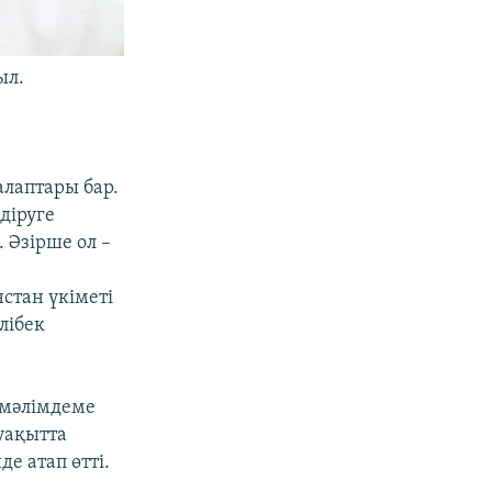
ыл.
алаптары бар.
діруге
 Әзірше ол –
стан үкіметі
лібек
 мәлімдеме
 уақытта
е атап өтті.