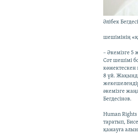
Әлібек Бегде
шешімінің «қ
– Әкемізге 5
Сот шешімі б
көмектескен 
8 үй. Жақынд
жекешелендір
әкемізге жаңа
Бегдесінов.
Human Rights
таратып, Бисе
қамауға алынғ