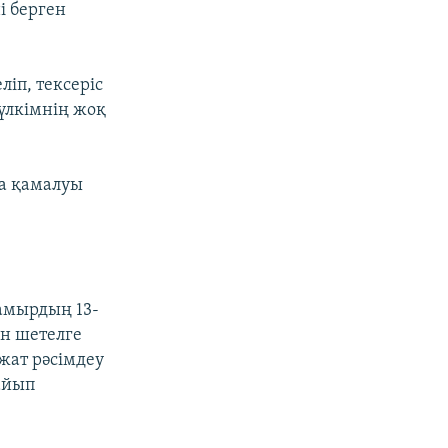
і берген
ліп, тексеріс
үлкімнің жоқ
та қамалуы
мамырдың 13-
ан шетелге
жат рәсімдеу
айып