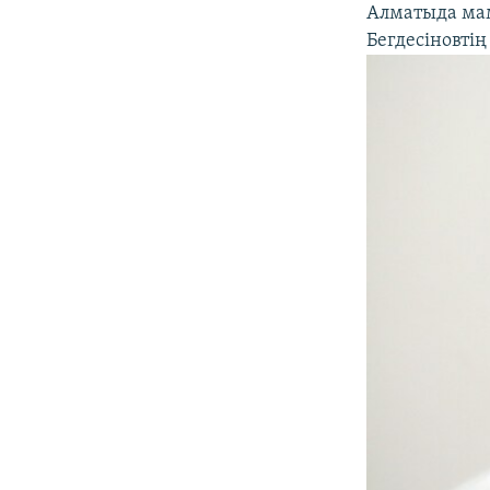
Алматыда мам
Бегдесіновті