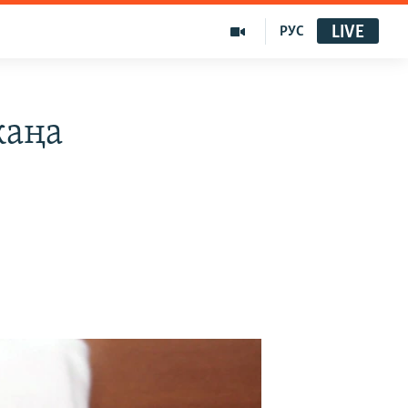
LIVE
РУС
жаңа