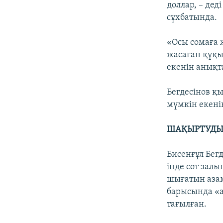
доллар, – дед
сұхбатында.
«Осы сомаға ж
жасаған құқы
екенін анықт
Бегдесінов қ
мүмкін екені
ШАҚЫРТУДЫ
Бисенғұл Бегд
інде сот залы
шығатын азам
барысында «а
тағылған.