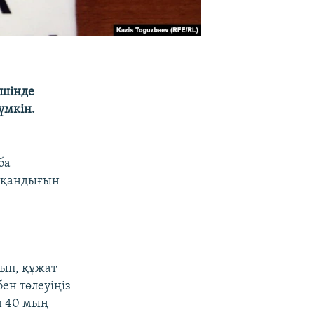
ішінде
үмкін.
ба
атқандығын
тып, құжат
ен төлеуіңіз
н 40 мың