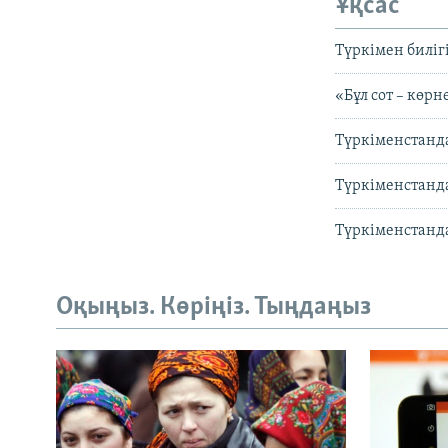
Ұқсас
Түркімен биліг
«Бұл сот – көрн
Түркіменстанда
Түркіменстанда
Түркіменстанда
Оқыңыз. Көріңіз. Тыңдаңыз