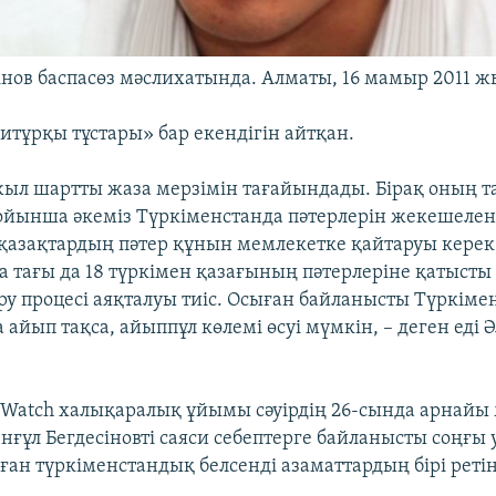
сінов баспасөз мәслихатында. Алматы, 16 мамыр 2011 ж
итұрқы тұстары» бар екендігін айтқан.
 жыл шартты жаза мерзімін тағайындады. Бірақ оның т
ойынша әкеміз Түркіменстанда пәтерлерін жекешелен
қазақтардың пәтер құнын мемлекетке қайтаруы керек.
а тағы да 18 түркімен қазағының пәтерлеріне қатысты
у процесі аяқталуы тиіс. Осыған байланысты Түркімен
 айып тақса, айыппұл көлемі өсуі мүмкін, – деген еді Ә
 Watch халықаралық ұйымы сәуірдің 26-сында арнайы
нғұл Бегдесіновті саяси себептерге байланысты соңғы
ан түркіменстандық белсенді азаматтардың бірі ретінд