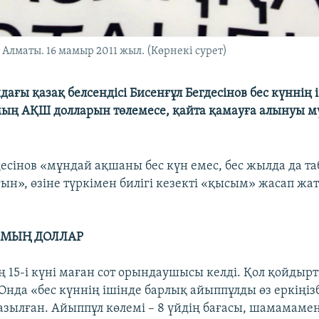
 Алматы. 16 мамыр 2011 жыл. (Көрнекі сурет)
ағы қазақ белсендісі Бисенғұл Бегдесінов бес күннің 
мың АҚШ долларын төлемесе, қайта қамауға алынуы м
десінов «мұндай ақшаны бес күн емес, бес жылда да та
н», өзіне түркімен билігі кезекті «қысым» жасап ж
 МЫҢ ДОЛЛАР
ң 15-і күні маған сот орындаушысы келді. Қол қойдыр
 Онда «бес күннің ішінде барлық айыппұлды өз еркіңізб
азылған. Айыппұл көлемі – 8 үйдің бағасы, шамамаме