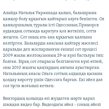
Алайда Наталья Украинада қалып, балаларына
қамқор болу құқығын қайтарып алуға бекінген. Ол
қамқоршылық туралы істі Одессаның Приморск
аудандық сотында қаратуға қол жеткізіп, сотта
жеңген. Сот оның ата-ана құқығын қалпына
келтірген. Балаларды анасына қайтару мәселесі
қаралады деп жоспарланған екінші сот процесі
2009 жылы желтоқсанның 29-ы күні басталуы тиіс
болған. Бірақ сот отырысы белгіленген күні өтпей,
оны 2010 жылғы қаңтардың аяғына ауыстырған.
Натальяның анасы Ольга соттың алдында қызына
қолдау көрсету үшін Одессаға барған. Екі әйел дәл
сол тұста жоғалып кеткен.
Виктордың қолында өзі жүздеген мәрте қарап
шыққан видео бар. Видеодағы әйел - соның әйелі