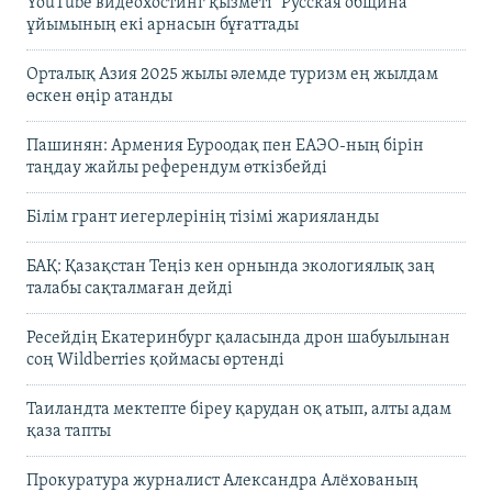
YouTube видеохостинг қызметі "Русская община"
ұйымының екі арнасын бұғаттады
Орталық Азия 2025 жылы әлемде туризм ең жылдам
өскен өңір атанды
Пашинян: Армения Еуроодақ пен ЕАЭО-ның бірін
таңдау жайлы референдум өткізбейді
Білім грант иегерлерінің тізімі жарияланды
БАҚ: Қазақстан Теңіз кен орнында экологиялық заң
талабы сақталмаған дейді
Ресейдің Екатеринбург қаласында дрон шабуылынан
соң Wildberries қоймасы өртенді
Таиландта мектепте біреу қарудан оқ атып, алты адам
қаза тапты
Прокуратура журналист Александра Алёхованың