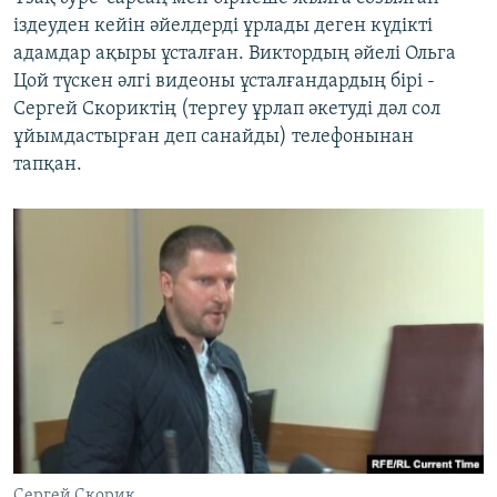
іздеуден кейін әйелдерді ұрлады деген күдікті
адамдар ақыры ұсталған. Виктордың әйелі Ольга
Цой түскен әлгі видеоны ұсталғандардың бірі -
Сергей Скориктің (тергеу ұрлап әкетуді дәл сол
ұйымдастырған деп санайды) телефонынан
тапқан.
Сергей Скорик