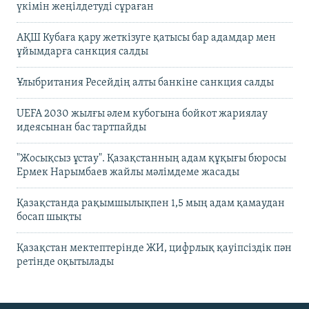
үкімін жеңілдетуді сұраған
АҚШ Кубаға қару жеткізуге қатысы бар адамдар мен
ұйымдарға санкция салды
Ұлыбритания Ресейдің алты банкіне санкция салды
UEFA 2030 жылғы әлем кубогына бойкот жариялау
идеясынан бас тартпайды
"Жосықсыз ұстау". Қазақстанның адам құқығы бюросы
Ермек Нарымбаев жайлы мәлімдеме жасады
Қазақстанда рақымшылықпен 1,5 мың адам қамаудан
босап шықты
Қазақстан мектептерінде ЖИ, цифрлық қауіпсіздік пән
ретінде оқытылады