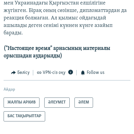
мен Украинадағы Қырғызстан елшілігіне
жүгінген. Бірақ оның сөзінше, дипломаттардан да
реакция болмаған. Ал қылмыс ойдағыдай
ашылады деген сенімі күннен күнге азайып
барады.
("Настоящее время" арнасының материалы
орысшадан аударылды)
Бөлісу
VPN-сіз оқу
Follow us
Айдар
ЖАЛПЫ АРХИВ
ӘЛЕУМЕТ
ӘЛЕМ
БАС ТАҚЫРЫПТАР