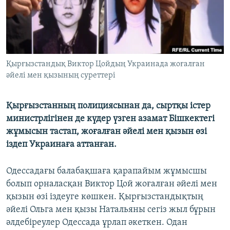
ЖАЗЫЛЫҢЫЗ
Басқа тілдерде
Қырғызстандық Виктор Цойдың Украинада жоғалған
әйелі мен қызының суреттері
Қырғызстанның полициясынан да, сыртқы істер
министрлігінен де күдер үзген азамат Бішкектегі
жұмысын тастап, жоғалған әйелі мен қызын өзі
іздеп Украинаға аттанған.
Одессадағы балабақшаға қарапайым жұмысшы
болып орналасқан Виктор Цой жоғалған әйелі мен
қызын өзі іздеуге көшкен. Қырғызстандықтың
әйелі Ольга мен қызы Натальяны сегіз жыл бұрын
әлдебіреулер Одессада ұрлап әкеткен. Одан