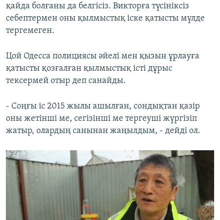
қайда болғаны да белгісіз. Викторға түсініксіз
себептермен оны қылмыстық іске қатысты мүлде
тергемеген.
Цой Одесса полициясы әйелі мен қызын ұрлауға
қатысты қозғалған қылмыстық істі дұрыс
тексермей отыр деп санайды.
- Соңғы іс 2015 жылы ашылған, сондықтан қазір
оны жетінші ме, сегізінші ме тергеуші жүргізіп
жатыр, олардың санынан жаңылдым, - дейді ол.