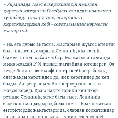
– Украинада совет ескерткіштерін неліктен
қиратып жатқанын Ресейдегі көп адам шынымен
түсінбейді. Оның үстіне, ескерткішті
қиратқандардың көбі - совет заманын көрмеген
жастар ғой.
– Иә, өте дұрыс айтасыз. Жастармен жұмыс істейтін
болғандықтан, олардың Лениннің кім екенін
білмейтінінен хабарым бар. Бұл жағынан алғанда,
мына жағдай 1991 жылғы жағдайдан өзгешерек. Ол
кезде Ленин совет мифінің тірі кейіпкері болды,
оны жақсы көретіндер де, жек көретіндер де көп
болды. Ал қазір оны зейнеткерлер ғана қатты
жақсы көреді. Қазір нақты тарихи кейіпкер
ретінде Лениннің жеке басы емес, Лениннің
ескеткіші маңыздырақ болып кетті. Болып жатқан
өзгерістердің жақтастары да, олардан қорқатындар
да қаланың қақ ортасында тұрған ескерткішті