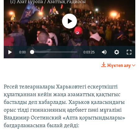
(c)
Азат Еуропа / Азаттық Радиосы
No media source currently available
0:00
0:03:25
Жүктеп алу
Ресей телеарналары Харьковтегі ескерткішті
құлатқаннан кейін жаңа азаматтық қақтығыс
басталды деп хабарлады. Харьков қаласындағы
орыс тілді гимназияның әдебиет пәні мұғалімі
Владимир Осетинский «Апта қорытындылары»
бағдарламасына былай дейді: