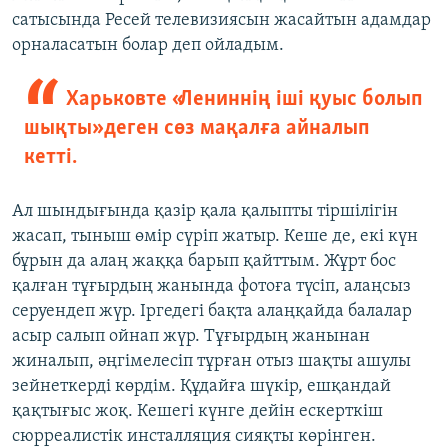
сатысында Ресей телевизиясын жасайтын адамдар
орналасатын болар деп ойладым.
Харьковте «Лениннің іші қуыс болып
шықты» деген сөз мақалға айналып
кетті.
Ал шындығында қазір қала қалыпты тіршілігін
жасап, тыныш өмір сүріп жатыр. Кеше де, екі күн
бұрын да алаң жаққа барып қайттым. Жұрт бос
қалған тұғырдың жанында фотоға түсіп, алаңсыз
серуендеп жүр. Іргедегі бақта алаңқайда балалар
асыр салып ойнап жүр. Тұғырдың жанынан
жиналып, әңгімелесіп тұрған отыз шақты ашулы
зейнеткерді көрдім. Құдайға шүкір, ешқандай
қақтығыс жоқ. Кешегі күнге дейін ескерткіш
сюрреалистік инсталляция сияқты көрінген.