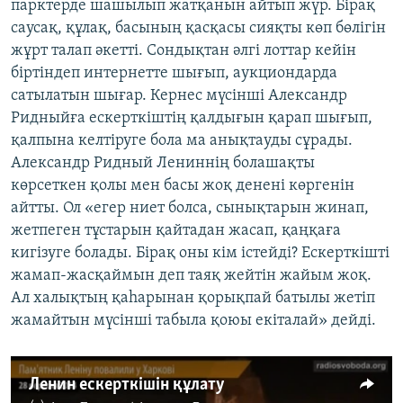
парктерде шашылып жатқанын айтып жүр. Бірақ
саусақ, құлақ, басының қасқасы сияқты көп бөлігін
жұрт талап әкетті. Сондықтан әлгі лоттар кейін
біртіндеп интернетте шығып, аукциондарда
сатылатын шығар. Кернес мүсінші Александр
Ридныйға ескерткіштің қалдығын қарап шығып,
қалпына келтіруге бола ма анықтауды сұрады.
Александр Ридный Лениннің болашақты
көрсеткен қолы мен басы жоқ денені көргенін
айтты. Ол «егер ниет болса, сынықтарын жинап,
жетпеген тұстарын қайтадан жасап, қаңқаға
кигізуге болады. Бірақ оны кім істейді? Ескерткішті
жамап-жасқаймын деп таяқ жейтін жайым жоқ.
Ал халықтың қаһарынан қорықпай батылы жетіп
жамайтын мүсінші табыла қоюы екіталай» дейді.
Ленин ескерткішін құлату