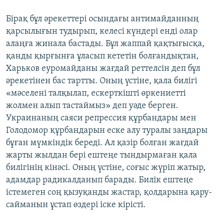
Бірақ бұл әрекеттері осындағы антимайданның
қарсылығын тудырып, келесі күндері енді олар
алаңға жинала бастады. Бұл жаппай қақтығысқа,
қанды қырғынға ұласып кететін болғандықтан,
Харьков еуромайданы жағдай реттелсін деп бұл
әрекетінен бас тартты. Оның үстіне, қала билігі
«мәселені талқылап, ескерткішті өркениетті
жолмен алып тастаймыз» деп уәде берген.
Украинаның саяси репрессия құрбандары мен
Голодомор құрбандарын еске алу туралы заңдары
бұған мүмкіндік береді. Ал қазір болған жағдай
жарты жылдан бері ештеңе тындырмаған қала
билігінің кінәсі. Оның үстіне, соғыс жүріп жатыр,
адамдар радикалданып барады. Билік ештеңе
істемеген соң қызуқанды жастар, қолдарына қару-
сайманын ұстап өздері іске кірісті.