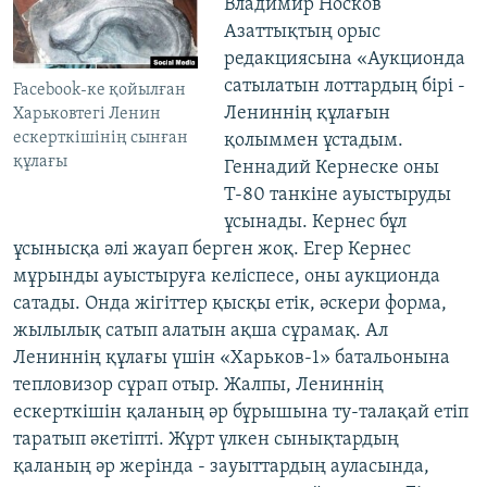
Владимир Носков
Азаттықтың орыс
редакциясына «Аукционда
сатылатын лоттардың бірі -
Facebook-ке қойылған
Лениннің құлағын
Харьковтегі Ленин
ескерткішінің сынған
қолыммен ұстадым.
құлағы
Геннадий Кернеске оны
Т-80 танкіне ауыстыруды
ұсынады. Кернес бұл
ұсынысқа әлі жауап берген жоқ. Егер Кернес
мұрынды ауыстыруға келіспесе, оны аукционда
сатады. Онда жігіттер қысқы етік, әскери форма,
жылылық сатып алатын ақша сұрамақ. Ал
Лениннің құлағы үшін «Харьков-1» батальонына
тепловизор сұрап отыр. Жалпы, Лениннің
ескерткішін қаланың әр бұрышына ту-талақай етіп
таратып әкетіпті. Жұрт үлкен сынықтардың
қаланың әр жерінда - зауыттардың ауласында,