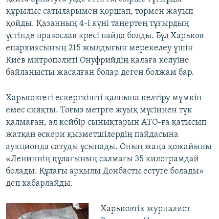
құрылыс сатыларымен қоршап, тормен жауып
қойды. Қазанның 4-і күні таңертең тұғырдың
үстінде православ кресі пайда болды. Бұл Харьков
епархиясының 215 жылдығын мерекелеу үшін
Киев митрополиті Онуфрийдің қалаға келуіне
байланысты жасалған болар деген болжам бар.
Харьковтегі ескерткішті қалпына келтіру мүмкін
емес сияқты. Тоғыз метрге жуық мүсіннен түк
қалмаған, ал кейбір сынықтарын АТО-ға қатысып
жатқан әскери қызметшілердің пайдасына
аукционда сатуды ұсынады. Оның жаңа қожайыны
«Лениннің құлағының салмағы 35 килограмдай
болады. Құлағы арқылы Донбасты естуге болады»
деп хабарлайды.
Харьковтік журналист