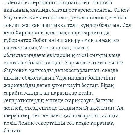
– Ленин ескерткішін алаңнан алып тастауға
ақпанның аяғында алғаш рет әрекеттенген. Ол кез
Янукович Киевтен қашып, революцияның жеңісін
тойлап жатқан шаттыққа толы күндер болатын. Сол
күні Харьковтегі қалалық спорт сарайында
губернатор Добкиннің шақыруымен аймақтар
партиясының Украинаның шығыс
облыстарындағы өкілдерінің съезі сияқты қызу
оқиғалар болып жатқан. Харьковте өтетін съезге
Янукович қатысады деп жоспарланған, съезде
шығыс облыстардың Украинадан бөлінетінін
жариялайды деген үлкен қауіп болған. Бірақ
сарайға мыңдаған наразылар келіп,
сепаратистердің ештеңе жариялауға батылы
жетпей, съезд ештеңе тындырмай аяқталған. Ал
шерушілер лек-легімен қаланы аралап, алаңға
келіп Ленин ескерткішін сол кезде қиратпақ
болған.