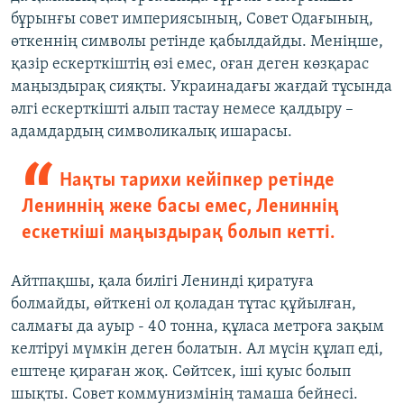
бұрынғы совет империясының, Совет Одағының,
өткеннің символы ретінде қабылдайды. Меніңше,
қазір ескерткіштің өзі емес, оған деген көзқарас
маңыздырақ сияқты. Украинадағы жағдай тұсында
әлгі ескерткішті алып тастау немесе қалдыру –
адамдардың символикалық ишарасы.
Нақты тарихи кейіпкер ретінде
Лениннің жеке басы емес, Лениннің
ескеткіші маңыздырақ болып кетті.
Айтпақшы, қала билігі Ленинді қиратуға
болмайды, өйткені ол қоладан тұтас құйылған,
салмағы да ауыр - 40 тонна, құласа метроға зақым
келтіруі мүмкін деген болатын. Ал мүсін құлап еді,
ештеңе қираған жоқ. Сөйтсек, іші қуыс болып
шықты. Совет коммунизмінің тамаша бейнесі.