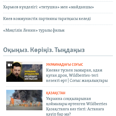
Харьков күнделігі: «титушка» мен «майданшы»
Киев коммунистік партияны таратқысы келеді
«Мәңгілік Ленин» туралы фильм
Оқыңыз. Көріңіз. Тыңдаңыз
УКРАИНАДАҒЫ СОҒЫС
Киевке түскен зымыран, адам
қуған дрон, Wildberries-тегі
кезекті өрт | Соғыс жаңалықтары
ҚАЗАҚСТАН
Украина соққыларынан
қоймалары өртенген Wildberries
Қазақстанға көз тікті: Астанаға
қауіп бар ма?