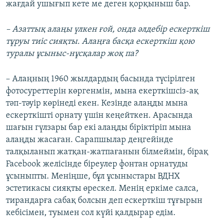
жағдай ушығып кете ме деген қорқыныш бар.
– Азаттық алаңы үлкен ғой, онда әлдебір ескерткіш
тұруы тиіс сияқты. Алаңға басқа ескерткіш қою
туралы ұсыныс-нұсқалар жоқ па?
– Алаңның 1960 жылдардың басында түсірілген
фотосуреттерін көргенмін, мына екерткішсіз-ақ
тәп-тәуір көрінеді екен. Кезінде алаңды мына
ескерткішті орнату үшін кеңейткен. Арасында
шағын гүлзары бар екі алаңды біріктіріп мына
алаңды жасаған. Сарапшылар деңгейінде
талқыланып жатқан-жатпағанын білмеймін, бірақ
Facebook желісінде біреулер фонтан орнатуды
ұсыныпты. Меніңше, бұл ұсыныстары ВДНХ
эстетикасы сияқты өрескел. Менің еркіме салса,
тирандарға сабақ болсын деп ескерткіш тұғырын
кебісімен, туымен сол күйі қалдырар едім.