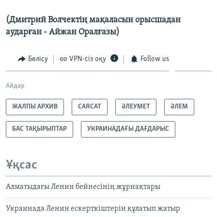
(Дмитрий Волчектің мақаласын орысшадан
аударған - Айжан Оралғазы)
Бөлісу
VPN-сіз оқу
Follow us
Айдар
ЖАЛПЫ АРХИВ
САЯСАТ
ӘЛЕУМЕТ
ӘЛЕМ
БАС ТАҚЫРЫПТАР
УКРАИНАДАҒЫ ДАҒДАРЫС
Ұқсас
Алматыдағы Ленин бейнесінің жұрнақтары
Украинада Ленин ескерткіштерін құлатып жатыр