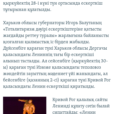
қыркүйектің 28-і күні түн ортасында ескерткіш
тұғырынан құлатылды.
Харьков облысы губернаторы Игорь Балутаның
«Тоталитаризм дәуірі ескерткіштеріне қатысты
жағдайды реттеу туралы» жарлығына байланысты
қозғалған қылмыстық іс бірден жабылды.
Дүйсенбіге қараған түні Харьков облысы Дергачы
қаласындағы Лениннің тағы бір ескерткіші
алынып тасталды. Ал сейсенбіге (қыркүйектің 30-
ы) қараған түні Изюме қаласындағы теполовоз
жөндейтін зауыттың мәдениет үйі жанындағы, ал
бейсенбіге (қазанның 2-сі) қараған түні Кривой Рог
қаласындағы Ленин ескерткіші қиратылды.
Кривой Рог қалалық сайты
Ленинді құлату сәтін былай
сипаттайды: «Ленин