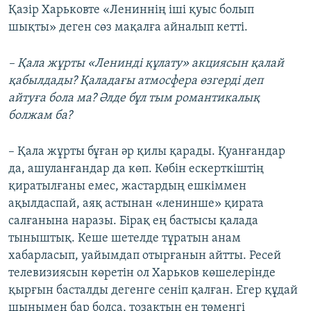
Қазір Харьковте «Лениннің іші қуыс болып
шықты» деген сөз мақалға айналып кетті.
– Қала жұрты «Ленинді құлату» акциясын қалай
қабылдады? Қаладағы атмосфера өзгерді деп
айтуға бола ма? Әлде бұл тым романтикалық
болжам ба?
– Қала жұрты бұған әр қилы қарады. Қуанғандар
да, ашуланғандар да көп. Көбін ескерткіштің
қиратылғаны емес, жастардың ешкіммен
ақылдаспай, аяқ астынан «ленинше» қирата
салғанына наразы. Бірақ ең бастысы қалада
тыныштық. Кеше шетелде тұратын анам
хабарласып, уайымдап отырғанын айтты. Ресей
телевизиясын көретін ол Харьков көшелерінде
қырғын басталды дегенге сеніп қалған. Егер құдай
шынымен бар болса, тозақтың ең төменгі