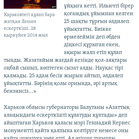
ұйқыға кетті. Ильичті бірер
қоғамдық ұйымнан келген
Харьковтегі құлап бара
25 шақты тұрғын әлдилеп
жатқан Ленин
ескерткіші. 28
ұйықтатты. Биікке
қыркүйек 2014 жыл
өрмелеймін деп әбден
діңкесі құрыған екен,
ақыры жалп етіп құлап
тынды. Жазатайым жағдай кезінде қол-аяқтары
оңбай сынып, көптеген сызат алды. Науқас тірі
қалмады. 25 адам бесік жырын айтып, әлдилеп
ұйықтатты. Бәрінің қолы орнында, әрі артық
бензинсіз...»
Харьков облысы губернаторы Балутаны «Азаттық
алаңындағы ескерткішті құлатуды құптады» деп
айыптаған Харьков қаласы мэрі Геннадий Кернес
монументті қайта қалпына келтіруге немесе оны
қайта орнатуға уәде етті. Ал әзірше тұғырды