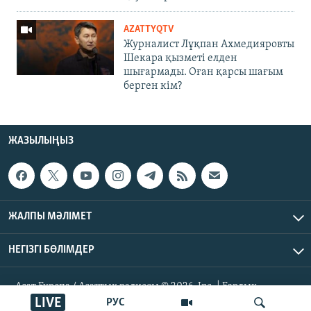
AZATTYQTV
Журналист Лұқпан Ахмедияровты
Шекара қызметі елден
шығармады. Оған қарсы шағым
берген кім?
ЖАЗЫЛЫҢЫЗ
ЖАЛПЫ МӘЛІМЕТ
НЕГІЗГІ БӨЛІМДЕР
Азат Еуропа / Азаттық радиосы © 2026, Inc. | Барлық
құқықтары қорғалған
LIVE
РУС