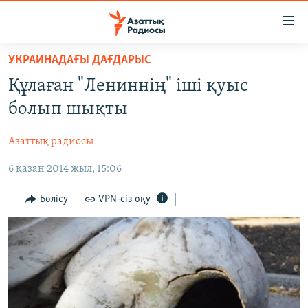
Accessibility
links
Skip
УКРАИНАДАҒЫ ДАҒДАРЫС
to
ЖАҢАЛЫҚТАР
Құлаған "Лениннің" іші қуыс
main
САЯСАТ
content
болып шықты
AZATTYQTV
Skip
to
Азаттық радиосы
ҚАҢТАР ОҚИҒАСЫ
main
6 қазан 2014 жыл, 15:06
АДАМ ҚҰҚЫҚТАРЫ
Navigation
Skip
ӘЛЕУМЕТ
Бөлісу
VPN-сіз оқу
to
ӘЛЕМ
Search
АРНАЙЫ ЖОБАЛАР
Русский