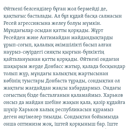
Өйткені белсенділер бұған жол бермейді де,
қақтығыс басталады. Ал бұл құдай басқа салмасын
Ресей агрессиясына желеу болуы мүмкін.
Мұндағылар осыдан қатты қорқады. Жұрт
Ресейден және Антимайдан майдандықтарды
ұрып-соғып, қалалық әкімшілікті басып алған
наурыз-сәуірдегі сияқты қырғын-бүлкіктің
қайталануынан қатты қорқады. Өйткені ондаған
шақырым жерде Донбасс жатыр, қалада босқындар
толып жүр, мұндағы халықтың жартысынан
көбінің туыстары Донбаста тұрады, сондықтан ол
жақтағы жағдайдан жақсы хабардармыз. Ондағы
соғыстың бізде басталғанын қаламаймыз. Харьков
онсыз да майдан шебіне жақын қала, қазір құдайға
шүкір Харьков халық республикасын құрамыз
деген әңгімелер тиылды. Сондықтан бойымызда
онша оптимизм жоқ, іштей қорқыныш бар. Іште