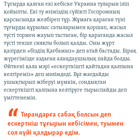
Тұғырда қалған екі кебіске Украина туларын іліп
қойыпты. Екі ту өзіміздің сүйікті Госпромның
қарсысында желбіреп тұр. Жұмаға қараған түні
тұғырды құрылыс сатыларымен қоршап, жасыл
түсті тормен жауып тастаған, бір қарағанда жасыл
түсті текше сияқты болып қалды. Оны жұрт
қазірден «біздің Қағбамыз» деп атай бастады. Бірақ
жүрегімізде аздаған алаңдаушылық пайда болды.
Өйткені қала мэрі «ескерткішті қайтадан қалпына
келтіреміз» деп мәлімдеді. Бұл жағдайды
ушықтырып жіберуі мүмкін, сондықтан
ескерткішті қалпына келтіруге тырыспайды деп
үміттенемін.
Тирандарға сабақ болсын деп
ескерткіш тұғырын кебісімен, туымен
сол күйі қалдырар едім.