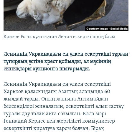
ЖАЗЫЛЫҢЫЗ
Басқа тілдерде
Кривой Рогта құлатылған Ленин ескерткішінің басы
Лениннің Украинадағы ең үлкен ескерткіші тұрған
тұғырдың үстіне крест қойылды, ал мүсіннің
сынықтары аукционға шығарылды.
Лениннің Украинадағы ең үлкен ескерткіші
Харьков қаласындағы Азаттық алаңында 60
жылдай тұрды. Оның жанына Антимайдан
белсенділері жиналатын, ескерткішті алып тастау
туралы дау талай айға созылған. Қала мэрі
Геннадий Кернес пен жергілікті коммунистер
ескерткішті қиратуға қарсы болған. Бірақ