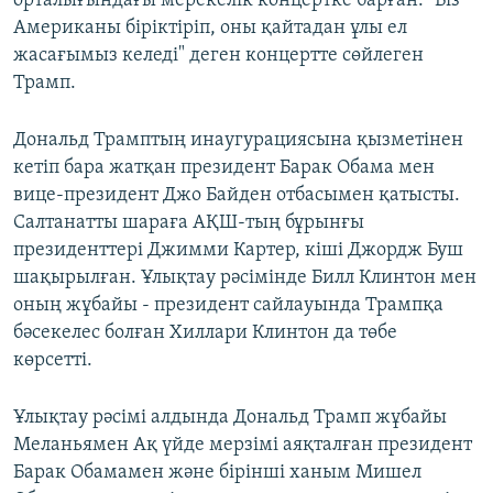
орталығындағы мерекелік концертке барған. "Біз
Американы біріктіріп, оны қайтадан ұлы ел
жасағымыз келеді" деген концертте сөйлеген
Трамп.
Дональд Трамптың инаугурациясына қызметінен
кетіп бара жатқан президент Барак Обама мен
вице-президент Джо Байден отбасымен қатысты.
Салтанатты шараға АҚШ-тың бұрынғы
президенттері Джимми Картер, кіші Джордж Буш
шақырылған. Ұлықтау рәсімінде Билл Клинтон мен
оның жұбайы - президент сайлауында Трампқа
бәсекелес болған Хиллари Клинтон да төбе
көрсетті.
Ұлықтау рәсімі алдында Дональд Трамп жұбайы
Меланьямен Ақ үйде мерзімі аяқталған президент
Барак Обамамен және бірінші ханым Мишел