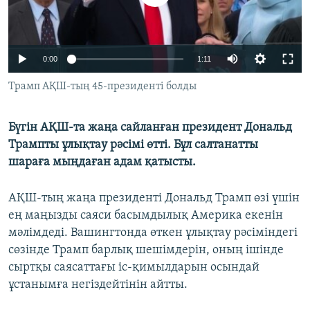
ЖАЗЫЛЫҢЫЗ
0:00
1:11
Басқа тілдерде
Трамп АҚШ-тың 45-президенті болды
Бүгін АҚШ-та жаңа сайланған президент Дональд
Трампты ұлықтау рәсімі өтті. Бұл салтанатты
шараға мыңдаған адам қатысты.
АҚШ-тың жаңа президенті Дональд Трамп өзі үшін
ең маңызды саяси басымдылық Америка екенін
мәлімдеді. Вашингтонда өткен ұлықтау рәсіміндегі
сөзінде Трамп барлық шешімдерін, оның ішінде
сыртқы саясаттағы іс-қимылдарын осындай
ұстанымға негіздейтінін айтты.