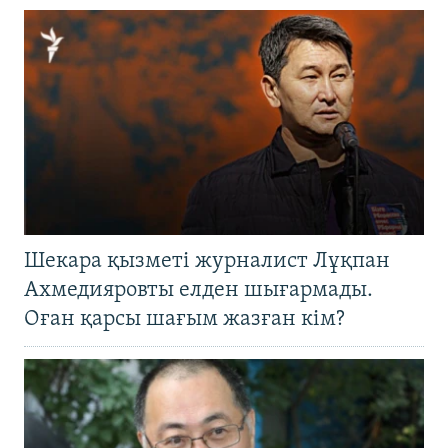
Шекара қызметі журналист Лұқпан
Ахмедияровты елден шығармады.
Оған қарсы шағым жазған кім?