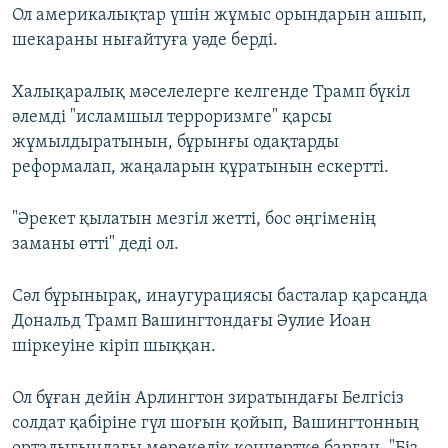
Ол америкалықтар үшін жұмыс орындарын ашып,
шекараны нығайтуға уәде берді.
Халықаралық мәселелерге келгенде Трамп бүкіл
әлемді "исламшыл терроризмге" қарсы
жұмылдыратынын, бұрынғы одақтарды
реформалап, жаңаларын құратынын ескертті.
"Әрекет қылатын мезгіл жетті, бос әңгіменің
заманы өтті" деді ол.
Сәл бұрынырақ, инаугурациясы басталар қарсаңда
Дональд Трамп Вашингтондағы Әулие Иоан
шіркеуіне кіріп шыққан.
Ол бұған дейін Арлингтон зиратындағы Белгісіз
солдат қабіріне гүл шоғын қойып, Вашингтонның