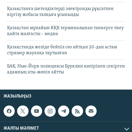
Қазақстанға шетелдіктерді электронды рұқсатпен
кіргізу жобасы талқыға ұсынылды
Қазақстан мұнайын КҚК терминалынан танкерге тиеу
қайта жалғасты – медиа
Қазақстанда желіде бейпіл сөз айтқан 20-дан астам
стример жауапқа тартылған
БАҚ: Нью-Йорк полициясы Бруклин көпірінен секірген
адамның аты-жөнін айтты
ЖАЗЫЛЫҢЫЗ
ЖАЛПЫ МӘЛІМЕТ