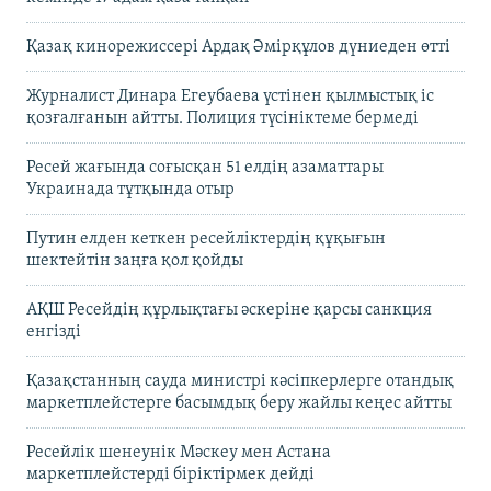
Қазақ кинорежиссері Ардақ Әмірқұлов дүниеден өтті
Журналист Динара Егеубаева үстінен қылмыстық іс
қозғалғанын айтты. Полиция түсініктеме бермеді
Ресей жағында соғысқан 51 елдің азаматтары
Украинада тұтқында отыр
Путин елден кеткен ресейліктердің құқығын
шектейтін заңға қол қойды
АҚШ Ресейдің құрлықтағы әскеріне қарсы санкция
енгізді
Қазақстанның сауда министрі кәсіпкерлерге отандық
маркетплейстерге басымдық беру жайлы кеңес айтты
Ресейлік шенеунік Мәскеу мен Астана
маркетплейстерді біріктірмек дейді