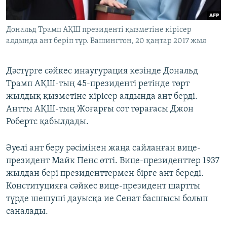
Дональд Трамп АҚШ президенті қызметіне кірісер
алдында ант беріп тұр. Вашингтон, 20 қаңтар 2017 жыл
Дәстүрге сәйкес инаугурация кезінде Дональд
Трамп АҚШ-тың 45-президенті ретінде төрт
жылдық қызметіне кірісер алдында ант берді.
Антты АҚШ-тың Жоғарғы сот төрағасы Джон
Робертс қабылдады.
Әуелі ант беру рәсімінен жаңа сайланған вице-
президент Майк Пенс өтті. Вице-президенттер 1937
жылдан бері президенттермен бірге ант береді.
Конституцияға сәйкес вице-президент шартты
түрде шешуші дауысқа ие Сенат басшысы болып
саналады.