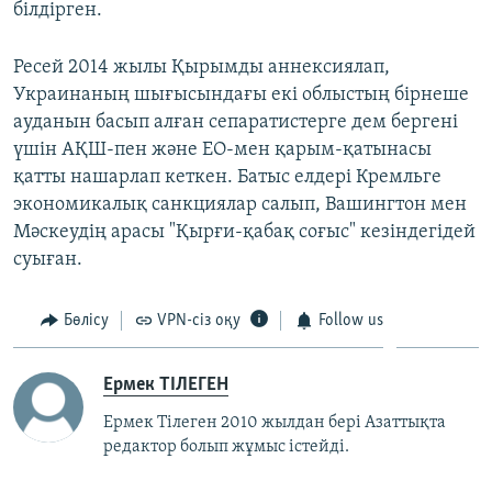
білдірген.
Ресей 2014 жылы Қырымды аннексиялап,
Украинаның шығысындағы екі облыстың бірнеше
ауданын басып алған сепаратистерге дем бергені
үшін АҚШ-пен және ЕО-мен қарым-қатынасы
қатты нашарлап кеткен. Батыс елдері Кремльге
экономикалық санкциялар салып, Вашингтон мен
Мәскеудің арасы "Қырғи-қабақ соғыс" кезіндегідей
суыған.
Бөлісу
VPN-сіз оқу
Follow us
Ермек ТІЛЕГЕН
Ермек Тілеген 2010 жылдан бері Азаттықта
редактор болып жұмыс істейді.