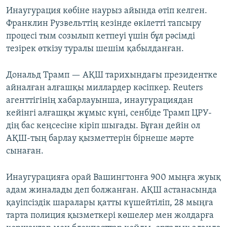
Инаугурация көбіне наурыз айында өтіп келген.
Франклин Рузвельттің кезінде өкілетті тапсыру
процесі тым созылып кетпеуі үшін бұл рәсімді
тезірек өткізу туралы шешім қабылданған.
Дональд Трамп — АҚШ тарихындағы президентке
айналған алғашқы миллардер кәсіпкер. Reuters
агенттігінің хабарлауынша, инаугурациядан
кейінгі алғашқы жұмыс күні, сенбіде Трамп ЦРУ-
дің бас кеңсесіне кіріп шығады. Бұған дейін ол
АҚШ-тың барлау қызметтерін бірнеше мәрте
сынаған.
Инаугурацияға орай Вашингтонға 900 мыңға жуық
адам жиналады деп болжанған. АҚШ астанасында
қауіпсіздік шаралары қатты күшейтіліп, 28 мыңға
тарта полиция қызметкері көшелер мен жолдарға