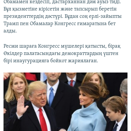
Обамамен кездесіп, дастарханнан дәм ауыз тиді.
Бұл қызметіне кірісетін және тапсырып беретін
президенттердің дәстүрі. Бұдан соң ерлі-зайыпты
Трамп пен Обамалар Конгресс ғимаратына бет
алды.
Ресми шараға Конгресс мүшелері қатысты, бірақ
Өкілдер палатасындағы демократтардың үштен
бірі инаугурацияға бойкот жариялаған.