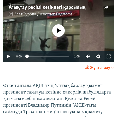
Ұлықтау рәсімі кезіндегі қарсылық
(c)
Азат Еуропа / Азаттық Радиосы
No media source currently available
0:00
1:08
Жүктеп алу
Өткен аптада АҚШ-тың Ұлттық барлау қызметі
президент сайлауы кезінде хакерлік шабуылдарға
қатысты есебін жариялаған. Құжатта Ресей
президенті Владимир Путиннің "АҚШ-тағы
сайлауда Трамптың жеңіп шығуына ықпал ету