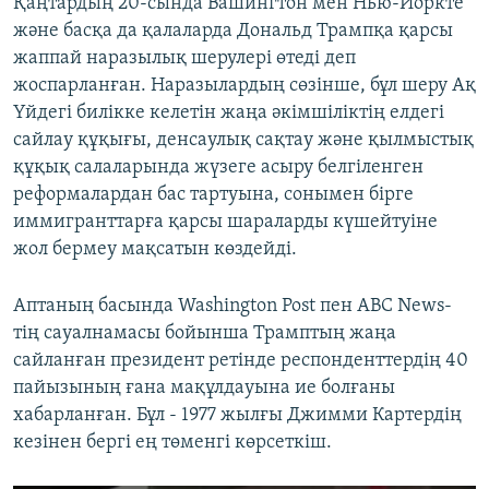
Қаңтардың 20-сында Вашингтон мен Нью-Йоркте
және басқа да қалаларда Дональд Трампқа қарсы
жаппай наразылық шерулері өтеді деп
жоспарланған. Наразылардың сөзінше, бұл шеру Ақ
Үйдегі билікке келетін жаңа әкімшіліктің елдегі
сайлау құқығы, денсаулық сақтау және қылмыстық
құқық салаларында жүзеге асыру белгіленген
реформалардан бас тартуына, сонымен бірге
иммигранттарға қарсы шараларды күшейтуіне
жол бермеу мақсатын көздейді.
Аптаның басында Washington Post пен ABC News-
тің сауалнамасы бойынша Трамптың жаңа
сайланған президент ретінде респонденттердің 40
пайызының ғана мақұлдауына ие болғаны
хабарланған. Бұл - 1977 жылғы Джимми Картердің
кезінен бергі ең төменгі көрсеткіш.