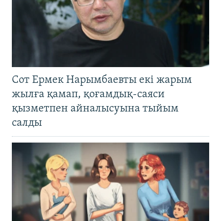
Сот Ермек Нарымбаевты екі жарым
жылға қамап, қоғамдық-саяси
қызметпен айналысуына тыйым
салды