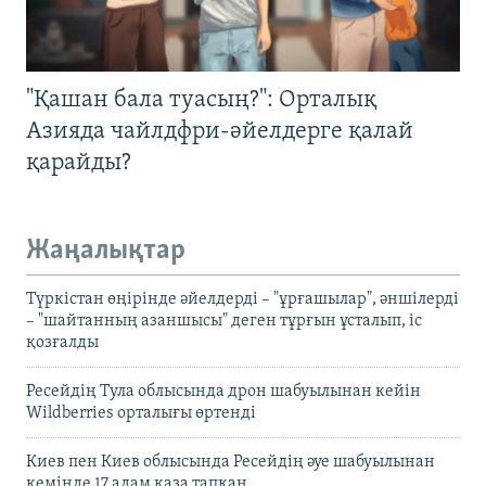
"Қашан бала туасың?": Орталық
Азияда чайлдфри-әйелдерге қалай
қарайды?
Жаңалықтар
Түркістан өңірінде әйелдерді – "ұрғашылар", әншілерді
– "шайтанның азаншысы" деген тұрғын ұсталып, іс
қозғалды
Ресейдің Тула облысында дрон шабуылынан кейін
Wildberries орталығы өртенді
Киев пен Киев облысында Ресейдің әуе шабуылынан
кемінде 17 адам қаза тапқан