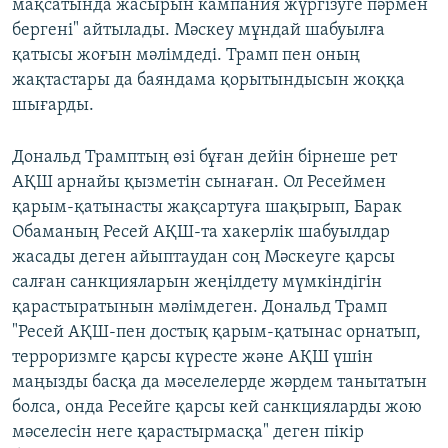
мақсатында жасырын кампания жүргізуге пәрмен
бергені" айтылады. Мәскеу мұндай шабуылға
қатысы жоғын мәлімдеді. Трамп пен оның
жақтастары да баяндама қорытындысын жоққа
шығарды.
Дональд Трамптың өзі бұған дейін бірнеше рет
АҚШ арнайы қызметін сынаған. Ол Ресеймен
қарым-қатынасты жақсартуға шақырып, Барак
Обаманың Ресей АҚШ-та хакерлік шабуылдар
жасады деген айыптаудан соң Мәскеуге қарсы
салған санкцияларын жеңілдету мүмкіндігін
қарастыратынын мәлімдеген. Дональд Трамп
"Ресей АҚШ-пен достық қарым-қатынас орнатып,
терроризмге қарсы күресте және АҚШ үшін
маңызды басқа да мәселелерде жәрдем танытатын
болса, онда Ресейге қарсы кей санкцияларды жою
мәселесін неге қарастырмасқа" деген пікір