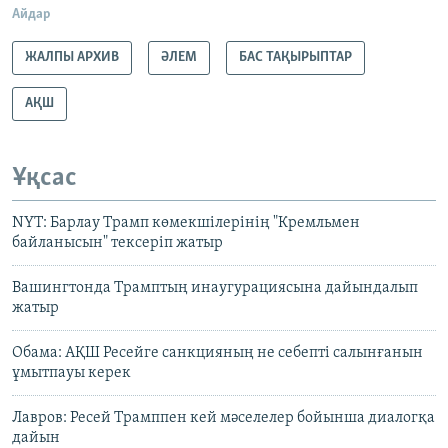
Айдар
ЖАЛПЫ АРХИВ
ӘЛЕМ
БАС ТАҚЫРЫПТАР
АҚШ
Ұқсас
NYT: Барлау Трамп көмекшілерінің "Кремльмен
байланысын" тексеріп жатыр
Вашингтонда Трамптың инаугурациясына дайындалып
жатыр
Обама: АҚШ Ресейге санкцияның не себепті салынғанын
ұмытпауы керек
Лавров: Ресей Трамппен кей мәселелер бойынша диалогқа
дайын