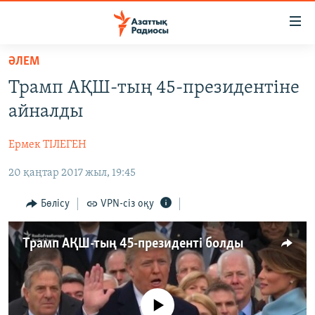
Accessibility
links
Skip
ӘЛЕМ
to
ЖАҢАЛЫҚТАР
Трамп АҚШ-тың 45-президентіне
main
САЯСАТ
content
айналды
AZATTYQTV
Skip
to
Ермек ТІЛЕГЕН
ҚАҢТАР ОҚИҒАСЫ
main
20 қаңтар 2017 жыл, 19:45
АДАМ ҚҰҚЫҚТАРЫ
Navigation
Skip
ӘЛЕУМЕТ
Бөлісу
VPN-сіз оқу
to
ӘЛЕМ
Search
Трамп АҚШ-тың 45-президенті болды
АРНАЙЫ ЖОБАЛАР
Русский
No media source currently available