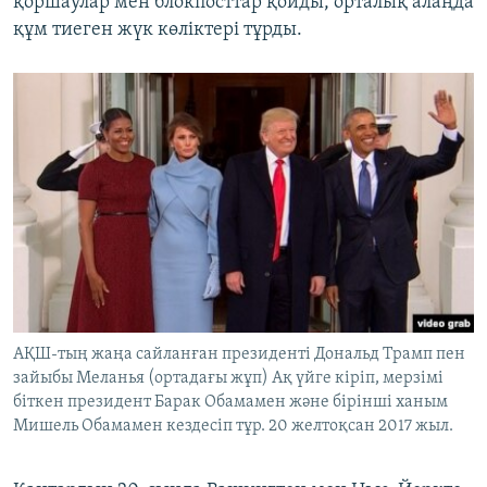
қоршаулар мен блокпосттар қойды, орталық алаңда
құм тиеген жүк көліктері тұрды.
АҚШ-тың жаңа сайланған президенті Дональд Трамп пен
зайыбы Меланья (ортадағы жұп) Ақ үйге кіріп, мерзімі
біткен президент Барак Обамамен және бірінші ханым
Мишель Обамамен кездесіп тұр. 20 желтоқсан 2017 жыл.