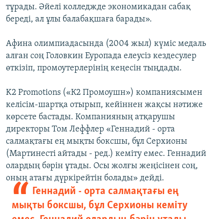
тұрады. Әйелі колледжде экономикадан сабақ
береді, ал ұлы балабақшаға барады».
Афина олимпиадасында (2004 жыл) күміс медаль
алған соң Головкин Еуропада елеусіз кездесулер
өткізіп, промоутерлерінің кеңесін тыңдады.
K2 Promotions («К2 Промоушн») компаниясымен
келісім-шартқа отырып, кейіннен жақсы нәтиже
көрсете бастады. Компанияның атқарушы
директоры Том Леффлер «Геннадий - орта
салмақтағы ең мықты боксшы, бұл Серхионы
(Мартинесті айтады - ред.) кеміту емес. Геннадий
олардың бәрін ұтады. Осы жолғы жеңісінен соң,
оның атағы дүркірейтін болады» дейді.
Геннадий - орта салмақтағы ең
мықты боксшы, бұл Серхионы кеміту