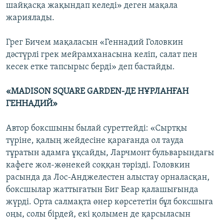
шайқасқа жақындап келеді» деген мақала
жариялады.
Грег Бичем мақаласын «Геннадий Головкин
дәстүрлі грек мейрамханасына келіп, салат пен
кесек етке тапсырыс берді» деп бастайды.
«MADISON SQUARE GARDEN-ДЕ НҰРЛАНҒАН
ГЕННАДИЙ»
Автор боксшыны былай суреттейді: «Сыртқы
түріне, қалың жейдесіне қарағанда ол тауда
тұратын адамға ұқсайды, Ларчмонт бульварындағы
кафеге жол-жөнекей соққан тәрізді. Головкин
расында да Лос-Анджелестен алыстау орналасқан,
боксшылар жаттығатын Биг Беар қалашығында
жүрді. Орта салмақта өнер көрсететін бұл боксшыға
оңы, солы бірдей, екі қолымен де қарсыласын