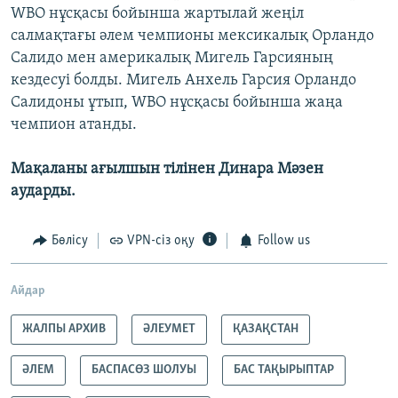
WBО нұсқасы бойынша жартылай жеңіл
салмақтағы әлем чемпионы мексикалық Орландо
Салидо мен америкалық Мигель Гарсияның
кездесуі болды. Мигель Анхель Гарсия Орландо
Салидоны ұтып, WBО нұсқасы бойынша жаңа
чемпион атанды.
Мақаланы ағылшын тілінен Динара Мәзен
аударды.
Бөлісу
VPN-сіз оқу
Follow us
Айдар
ЖАЛПЫ АРХИВ
ӘЛЕУМЕТ
ҚАЗАҚСТАН
ӘЛЕМ
БАСПАСӨЗ ШОЛУЫ
БАС ТАҚЫРЫПТАР