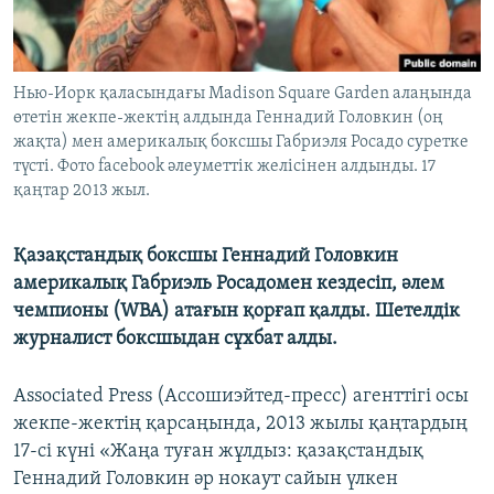
ЖАЗЫЛЫҢЫЗ
Нью-Иорк қаласындағы Madison Square Garden алаңында
өтетін жекпе-жектің алдында Геннадий Головкин (оң
Басқа тілдерде
жақта) мен америкалық боксшы Габриэля Росадо суретке
түсті. Фото facebook әлеуметтік желісінен алдынды. 17
қаңтар 2013 жыл.
Қазақстандық боксшы Геннадий Головкин
америкалық Габриэль Росадомен кездесіп, әлем
чемпионы (WBA) атағын қорғап қалды. Шетелдік
журналист боксшыдан сұхбат алды.
Associated Press (Ассошиэйтед-пресс) агенттігі осы
жекпе-жектің қарсаңында, 2013 жылы қаңтардың
17-сі күні «Жаңа туған жұлдыз: қазақстандық
Геннадий Головкин әр нокаут сайын үлкен