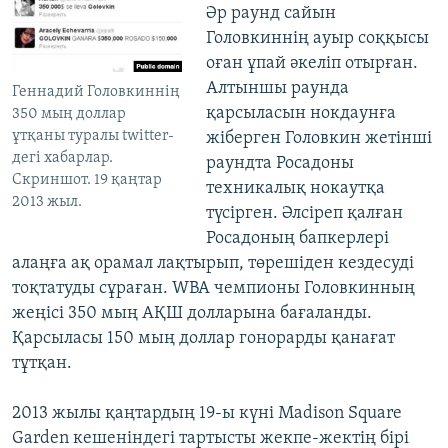
Әр раунд сайын
Головкиннің ауыр соққысы
оған ұпай әкеліп отырған.
Алтыншы раунда
Геннадий Головкиннің
қарсыласын нокдаунға
350 мың доллар
ұтқаны туралы twitter-
жіберген Головкин жетінші
дегі хабарлар.
раундта Росадоны
Cкриншот. 19 қаңтар
техникалық нокаутқа
2013 жыл.
түсірген. Әлсіреп қалған
Росадоның бапкерлері
алаңға ақ орамал лақтырып, төрешіден кездесуді
тоқтатуды сұраған. WBA чемпионы Головкинның
жеңісі 350 мың АҚШ долларына бағаланды.
Қарсыласы 150 мың доллар гонорарды қанағат
тұтқан.
2013 жылы қаңтардың 19-ы күні Madison Square
Garden кешеніндегі тартысты жекпе-жектің бірі