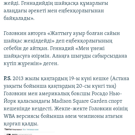
жейді. Геннадийдің шайқасқа құмарлығы
алаңдағы әрекеті мен еңбекқорлығынан
байқалады».
Головкин авторға «Жаттығу ауыр болған сайын
шайқас жеңілдейді» деп еңбекқорлығының
себебін де айтқан. Геннадий «Мен үнемі
шайқасуға әзірмін. Алаңға шығуды сабырсыздана
күтіп жүремін» деген.
P.S.
2013 жылы қаңтардың 19-ы күні кешке (Астана
уақыты бойынша қаңтардың 20-сы күнгі таң)
Головкин мен америкалық боксшы Росадо Нью-
Йорк қаласындағы Madison Square Garden спорт
кешенінде кездесті. Жекпе-жекте Головкин өзінің
WBA версиясы бойынша әлем чемпионы атағын
қорғап қалды.