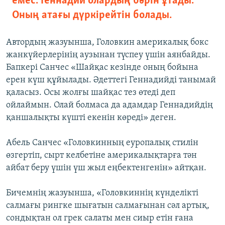
емес. Геннадий олардың бәрін ұтады.
Оның атағы дүркірейтін болады.
Автордың жазуынша, Головкин америкалық бокс
жанкүйерлерінің аузынан түспеу үшін аянбайды.
Бапкері Санчес «Шайқас кезінде оның бойына
ерен күш құйылады. Әдеттегі Геннадийді танымай
қаласыз. Осы жолғы шайқас тез өтеді деп
ойлаймын. Олай болмаса да адамдар Геннадийдің
қаншалықты күшті екенін көреді» деген.
Абель Санчес «Головкинның еуропалық стилін
өзгертіп, сырт келбетіне америкалықтарға тән
айбат беру үшін үш жыл еңбектенгенін» айтқан.
Бичемнің жазуынша, «Головкиннің күнделікті
салмағы рингке шығатын салмағынан сәл артық,
сондықтан ол грек салаты мен сиыр етін ғана