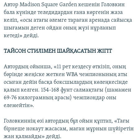
Автор Madison Square Garden кешенін Головкин
бала күнінде теледидардан ғана көргенін жаза
келіп, «осы атағы әлемге тараған аренада сайысқа
шығамын деген ойдан оның жүзі нұрланып
кетеді» дейді.
ТАЙСОН СТИЛІМЕН ШАЙҚАСАТЫН ЖІГІТ
Автордың ойынша, «11 рет кездесу өткізіп, оның
бәрінде жеңіске жеткен WBA чемпионының аты
осыған дейін басқа боксшылардың көлеңкесінде
қалып келген. 154-168 фунт салмақтағы (шамамен
69-76 килограмның арасы) чемпиондар оны
елемейтін».
Головкиннің өзі автордың бұл ойын құптап, «Тағы
бірнеше нокаут жасасам, маған мұрнын шүйіретін
жан қалмайды» дейді.