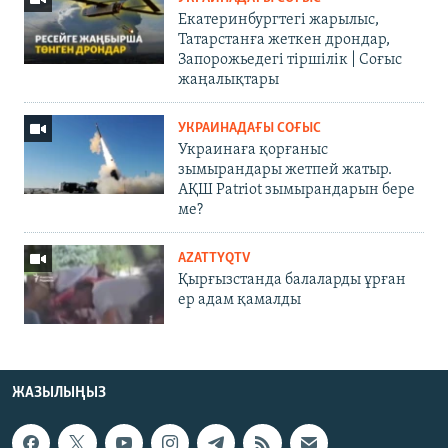
Екатеринбургтегі жарылыс,
Татарстанға жеткен дрондар,
Запорожьедегі тіршілік | Cоғыс
жаңалықтары
УКРАИНАДАҒЫ СОҒЫС
Украинаға қорғаныс
зымырандары жетпей жатыр.
АҚШ Patriot зымырандарын бере
ме?
AZATTYQTV
Қырғызстанда балаларды ұрған
ер адам қамалды
ЖАЗЫЛЫҢЫЗ