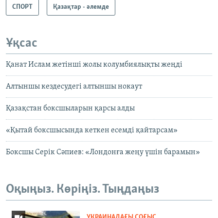
СПОРТ
Қазақтар - әлемде
Ұқсас
Қанат Ислам жетінші жолы колумбиялықты жеңді
Алтыншы кездесудегі алтыншы нокаут
Қазақстан боксшыларын қарсы алды
«Қытай боксшысында кеткен есемді қайтарсам»
Боксшы Серік Сәпиев: «Лондонға жеңу үшін барамын»
Оқыңыз. Көріңіз. Тыңдаңыз
УКРАИНАДАҒЫ СОҒЫС