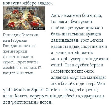
нокаутқа жібере алады».
Автор мәліметі бойынша,
Головкин бұл «үлкен
шайқасқа» туыстары мен
бала-шағасынан аулақта
Геннадий Головкин
дайындалған. Грег Бичем
мен Габриэль
Росадоның жекпе-
қазақстандық спортшының
жегіне арнап
ағылшын тілін жетік
фанаттың салған
меңгеріп үлгергенін де атап
суреті. Сурет twitter
өтіпті. Оған сұхбат берген
желісінен алынды. 17
Головкин жекпе-жек
қаңтар 2013 жыл.
алдында «Бұл аса маңызды
жыл болайын деп тұр. Мен
үшін Madison Square Garden - әлемдегі ең озық
алаң. Келген көрерменнің делебесін қоздырамын
деп үміттенемін» деген.