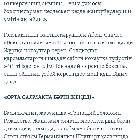
Бапкерлерінің ойынша, Геннадий осы
боксшылармен кездескен кезде жанкүйерлерінің
үмітін ақтайды».
Головкинның жаттықтырушысы Абель Санчес
«Бокс жанкүйерлері Тайсон стилін сағынып қалды.
Жұртқа нокауттар керек. Сондықтан
қарсыластарын шыққан сайын нокаутқа түсіретін
жігітті іздеген едім. Геннадий - ерекше боксшы,
оның ойынын үзбей көретіндер мені құптайды»
дейді.
«ОРТА САЛМАҚТА БӘРІН ЖЕҢЕДІ»
Басылымның жазуынша «Геннадий Головкин
Рождество, Жаңа жыл сияқты мерекелердің бәрін
дайындық залында, өз тобымен бірге өткізген.
Оның отбасы Германияның Штутгарт қаласында