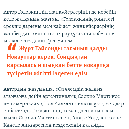
Автор Головкиннің жанкүйерлерінің де көбейіп
келе жатқанын жазған. «Головкиннің рингтегі
ерекше дарыны мен қабілеті жанкүйерлерінің
жаңбырдан кейінгі саңырауқұлақтай көбеюіне
ықпал етті» дейді Грег Бичем.
Жұрт Тайсонды сағынып қалды.
Нокауттар керек. Сондықтан
қарсыласын шыққан бетте нокаутқа
түсіретін жігітті іздеген едім.
Автордың жазуынша, «Ол әлемдік жұлдыз
атанғанға дейін аргентиналық Серхио Мартинес
пен америкалық Пол Уильямс сияқты ұзақ жылдар
еңбектенді. Головкиннің командасы оның осы
жылы Серхио Мартинеспен, Андре Уордпен және
Канело Альвареспен кездескенін қалайды.