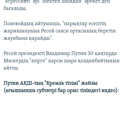
"агрессивті" әрі "шектен шыққан" әрекет деп
бағалады.
Полевойдың айтуынша, "нарықтар есептің
жариялануына Ресей саяси ортасының беретін
жауабына қарайды".
Ресей президенті Владимир Путин 30 қаңтарда
Мәскеудің "әзірге" қарсы шара қолданбайтынын
айтты.
Путин АҚШ-тың "Кремль тізімі" жайлы
(ағылшынша субтитрі бар орыс тіліндегі видео):