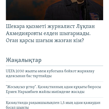
Шекара қызметі журналист Лұқпан
Ахмедияровты елден шығармады.
Оған қарсы шағым жазған кім?
Жаңалықтар
UEFA 2030 жылғы әлем кубогына бойкот жариялау
идеясынан бас тартпайды
"Жосықсыз ұстау". Қазақстанның адам құқығы бюросы
Ермек Нарымбаев жайлы мәлімдеме жасады
Қазақстанда рақымшылықпен 1,5 мың адам қамаудан
босап шықты