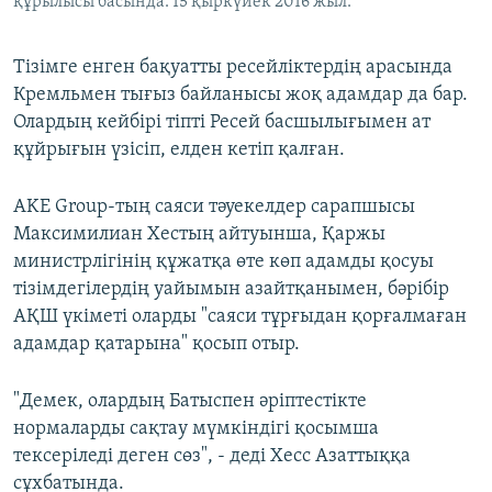
құрылысы басында. 15 қыркүйек 2016 жыл.
Тізімге енген бақуатты ресейліктердің арасында
Кремльмен тығыз байланысы жоқ адамдар да бар.
Олардың кейбірі тіпті Ресей басшылығымен ат
құйрығын үзісіп, елден кетіп қалған.
AKE Group-тың саяси тәуекелдер сарапшысы
Максимилиан Хестың айтуынша, Қаржы
министрлігінің құжатқа өте көп адамды қосуы
тізімдегілердің уайымын азайтқанымен, бәрібір
АҚШ үкіметі оларды "саяси тұрғыдан қорғалмаған
адамдар қатарына" қосып отыр.
"Демек, олардың Батыспен әріптестікте
нормаларды сақтау мүмкіндігі қосымша
тексеріледі деген сөз", - деді Хесс Азаттыққа
сұхбатында.