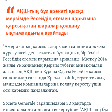
АҚШ-тың бұл әрекеті қысқа
мерзімде Ресейдің егемен қарызына
қарсы қатаң шаралар қолдану
ықтималдығын азайтады
"Американың қарсыластарымен санкция арқылы
күресу акті" деп аталатын бұл заңның бір бөлігі
Ресейдің егемен қарызына арналады. Мәскеу 2014
жылы Украинаның Қырым түбегін аннексиялап
алған соң АҚШ пен Еуропа Одағы Ресейге қарсы
санкциялар салғанда Кремль өзінің стратегиялық
маңызды компанияларына қолдау көрсету үшін
осы қарызды пайдаланған.
Societe Generale сарапшылары 30 қаңтарда
инвесторларға арналған ескертуінде "АҚШ-тың бұл