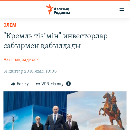
Accessibility
links
Skip
ӘЛЕМ
to
ЖАҢАЛЫҚТАР
"Кремль тізімін" инвесторлар
main
САЯСАТ
content
сабырмен қабылдады
AZATTYQTV
Skip
to
Азаттық радиосы
ҚАҢТАР ОҚИҒАСЫ
main
31 қаңтар 2018 жыл, 10:08
АДАМ ҚҰҚЫҚТАРЫ
Navigation
Skip
ӘЛЕУМЕТ
Бөлісу
VPN-сіз оқу
to
ӘЛЕМ
Search
АРНАЙЫ ЖОБАЛАР
Русский