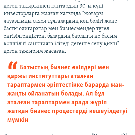
деген тақырыппен қаңтардың 30-ы күні
инвесторларға жазған хатында "жоғары
лауазымды саяси тұлғалардың көп бөлігі және
басты олигархтар мен бизнесмендер түгел
енгізілгендіктен, бұлардың барлығы не басым
көпшілігі санкцияға ілігеді дегенге сену қиын"
деген тұжырым жасаған.
Батыстың бизнес өкілдері мен
қаржы институттары аталған
тараптармен әріптестікке барарда жан-
жақты ойланатын болады. Ал бұл
аталған тараптармен арада жүріп
жатқан бизнес процестерді кешеуілдетуі
мүмкін