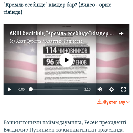
"Кремль есебінде" кімдер бар? (Видео - орыс
тілінде)
АҚШ билігінің "Кремль есебінде" кімдер бар?
(c)
Азат Еуропа / Азаттық Радиосы
No media source currently available
0:00
2:13
Жүктеп алу
Вашингтонның пайымдауынша, Ресей президенті
Владимир Путинмен жақындығының арқасында