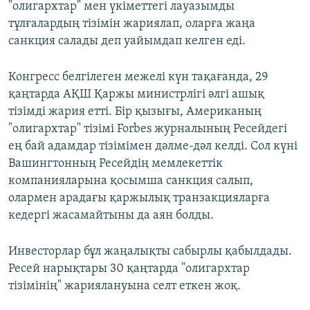
"олигархтар" мен үкіметтегі лауазымды
тұлғалардың тізімін жариялап, оларға жаңа
санкция салады деп уайымдап келген еді.
Конгресс белгілеген межелі күн тақағанда, 29
қаңтарда АҚШ Қаржы министрлігі әлгі ашық
тізімді жария етті. Бір қызығы, Американың
"олигархтар" тізімі Forbes журналының Ресейдегі
ең бай адамдар тізімімен дәлме-дәл келді. Сол күні
Вашингтонның Ресейдің мемлекеттік
компанияларына қосымша санкция салып,
олармен арадағы қаржылық транзакцияларға
кедергі жасамайтыны да аян болды.
Инвесторлар бұл жаңалықты сабырлы қабылдады.
Ресей нарықтары 30 қаңтарда "олигархтар
тізімінің" жариялануына селт еткен жоқ.