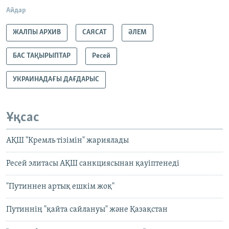
Айдар
ЖАЛПЫ АРХИВ
САЯСАТ
ӘЛЕМ
БАС ТАҚЫРЫПТАР
Ресей
УКРАИНАДАҒЫ ДАҒДАРЫС
Ұқсас
АҚШ "Кремль тізімін" жариялады
Ресей элитасы АҚШ санкциясынан қауіптенеді
"Путиннен артық ешкім жоқ"
Путиннің "қайта сайлануы" және Қазақстан