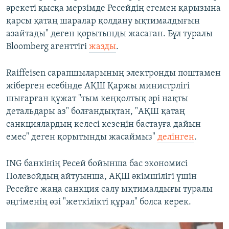
әрекеті қысқа мерзімде Ресейдің егемен қарызына
қарсы қатаң шаралар қолдану ықтималдығын
азайтады" деген қорытынды жасаған. Бұл туралы
Bloomberg агенттігі
жазды
.
Raiffeisen сарапшыларының электронды поштамен
жіберген есебінде АҚШ Қаржы министрлігі
шығарған құжат "тым кеңқолтық әрі нақты
детальдары аз" болғандықтан, "АҚШ қатаң
санкциялардың келесі кезеңін бастауға дайын
емес" деген қорытынды жасаймыз"
делінген
.
ING банкінің Ресей бойынша бас экономисі
Полевойдың айтуынша, АҚШ әкімшілігі үшін
Ресейге жаңа санкция салу ықтималдығы туралы
әңгіменің өзі "жеткілікті құрал" болса керек.