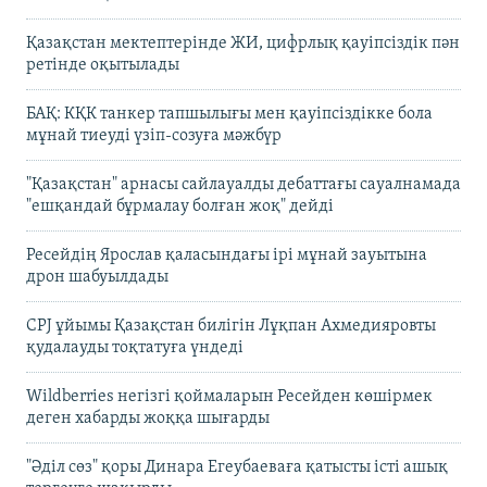
Қазақстан мектептерінде ЖИ, цифрлық қауіпсіздік пән
ретінде оқытылады
БАҚ: КҚК танкер тапшылығы мен қауіпсіздікке бола
мұнай тиеуді үзіп-созуға мәжбүр
"Қазақстан" арнасы сайлауалды дебаттағы сауалнамада
"ешқандай бұрмалау болған жоқ" дейді
Ресейдің Ярослав қаласындағы ірі мұнай зауытына
дрон шабуылдады
CPJ ұйымы Қазақстан билігін Лұқпан Ахмедияровты
қудалауды тоқтатуға үндеді
Wildberries негізгі қоймаларын Ресейден көшірмек
деген хабарды жоққа шығарды
"Әділ сөз" қоры Динара Егеубаеваға қатысты істі ашық