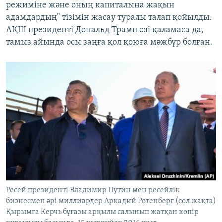
режиміне және оның капиталына жақын
адамдардың" тізімін жасау туралы талап қойылды.
АҚШ президенті Дональд Трамп өзі қаламаса да,
тамыз айында осы заңға қол қоюға мәжбүр болған.
Ресей президенті Владимир Путин мен ресейлік
бизнесмен әрі миллиардер Аркадий Ротенберг (сол жақта)
Қырымға Керчь бұғазы арқылы салынып жатқан көпір