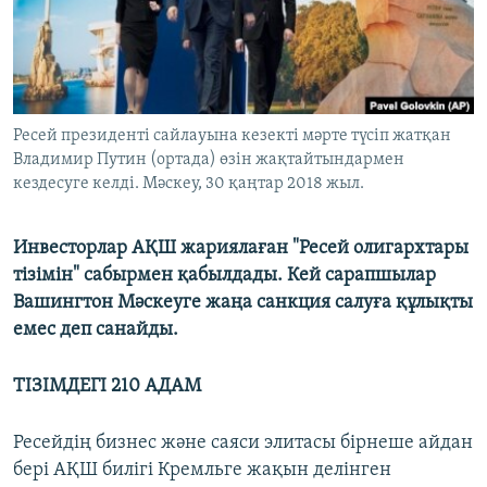
ЖАЗЫЛЫҢЫЗ
Басқа тілдерде
Ресей президенті сайлауына кезекті мәрте түсіп жатқан
Владимир Путин (ортада) өзін жақтайтындармен
кездесуге келді. Мәскеу, 30 қаңтар 2018 жыл.
Инвесторлар АҚШ жариялаған "Ресей олигархтары
тізімін" сабырмен қабылдады. Кей сарапшылар
Вашингтон Мәскеуге жаңа санкция салуға құлықты
емес деп санайды.
ТІЗІМДЕГІ 210 АДАМ
Ресейдің бизнес және саяси элитасы бірнеше айдан
бері АҚШ билігі Кремльге жақын делінген