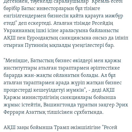
Дегенмен, тәуекелді саралаушылар "Кремль есебі"
бәрібір Батыс инвесторларын бұл тізімге
енгізілгендермен бизнесін қайта қарауға мәжбүр
етеді" деп ескертеді. Аталған тізімде Ресейдің
Украинаның ішкі ісіне араласуына байланысты
АҚШ пен Еуроодақтың санкциясына онсыз да ілініп
отырған Путиннің ықпалды үзеңгілестері бар.
"Меніңше, Батыстың бизнес өкілдері мен қаржы
институттары аталған тараптармен әріптестікке
барарда жан-жақты ойланатын болады. Ал бұл
аталған тараптармен арада жүріп жатқан бизнес
процестерді кешеуілдетуі мүмкін", - деді АҚШ
Қаржы министрлігінің санкциялары бойынша
жұмыс істейтін, Вашингтонда тұратын заңгер Эрих
Феррари Азаттық тілшісімен сұхбатында.
АҚШ заңы бойынша Трамп әкімшілігіне "Ресей