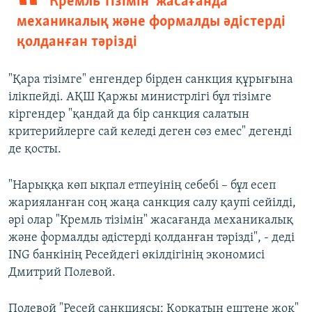
"Кремль тізімін" жасағанда
механикалық және формалды әдістерді
қолданған тәрізді
"Қара тізімге" енгендер бірден санкция құрығына
ілікпейді. АҚШ Қаржы министрлігі бұл тізімге
кіргендер "қандай да бір санкция салатын
критерийлерге сай келеді деген сөз емес" дегенді
де қосты.
"Нарыққа көп ықпал етпеуінің себебі – бұл есеп
жарияланған соң жаңа санкция салу қаупі сейілді,
әрі олар "Кремль тізімін" жасағанда механикалық
және формалды әдістерді қолданған тәрізді", - деді
ING банкінің Ресейдегі өкілдігінің экономисі
Дмитрий Полевой.
Полевой "Ресей санкциясы: Қорқатын ештеңе жоқ"