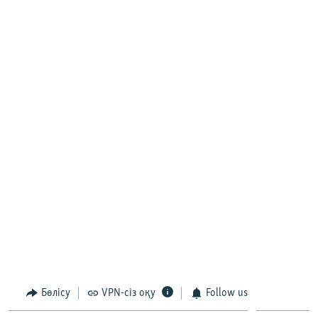
Бөлісу
VPN-сіз оқу
Follow us