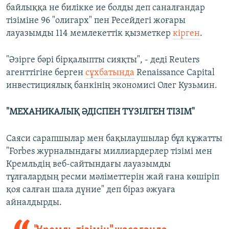
байлыққа не билікке ие болды деп саналғандар
тізіміне 96 "олигарх" пен Ресейдегі жоғары
лауазымды 114 мемлекеттік қызметкер
кірген
.
"Әзірге бәрі бірқалыпты сияқты", - деді Reuters
агенттігіне берген
сұхбатында
Renaissance Capital
инвестициялық банкінің экономисі Олег Кузьмин.
"МЕХАНИКАЛЫҚ ӘДІСПЕН ТҮЗІЛГЕН ТІЗІМ"
Саяси сарапшылар мен бақылаушылар бұл құжатты
"Forbes журналындағы миллиардерлер тізімі мен
Кремльдің веб-сайтындағы лауазымды
тұлғалардың ресми мәліметтерін жай ғана көшіріп
қоя салған шала дүние" деп біраз әжуаға
айналдырды.