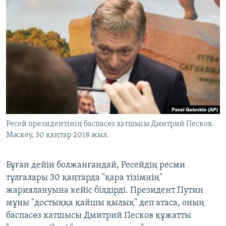
Ресей президентінің баспасөз хатшысы Дмитрий Песков.
Мәскеу, 30 қаңтар 2018 жыл.
Бұған дейін болжанғандай, Ресейдің ресми
тұлғалары 30 қаңтарда "қара тізімнің"
жариялануына кейіс білдірді. Президент Путин
мұны "достыққа қайшы қылық" деп атаса, оның
баспасөз хатшысы Дмитрий Песков құжатты