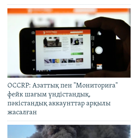
OCCRP: Азаттық пен "Мониториға"
фейк шағым үндістандық,
пәкістандық аккаунттар арқылы
жасалған