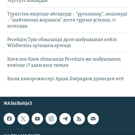
тергеуге шақырды
Түркістан өңірінде әйелдерді – "ұрғашылар", әншілерді
– "шайтанның жаршысы" деген тұрғын ұсталып, іс
қозғалды
Ресейдің Тула облысында дрон шабуылынан кейін
Wildberries орталығы өртенді
Киев пен Киев облысында Ресейдің әуе шабуылынан
кемінде 17 адам қаза тапқан
Қазақ кинорежиссері Ардақ Әмірқұлов дүниеден өтті
ЖАЗЫЛЫҢЫЗ