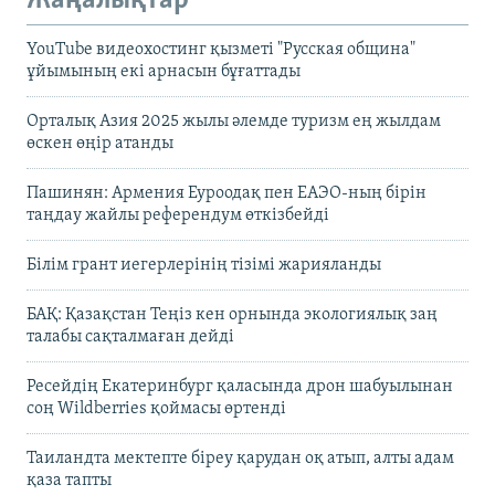
Жаңалықтар
YouTube видеохостинг қызметі "Русская община"
ұйымының екі арнасын бұғаттады
Орталық Азия 2025 жылы әлемде туризм ең жылдам
өскен өңір атанды
Пашинян: Армения Еуроодақ пен ЕАЭО-ның бірін
таңдау жайлы референдум өткізбейді
Білім грант иегерлерінің тізімі жарияланды
БАҚ: Қазақстан Теңіз кен орнында экологиялық заң
талабы сақталмаған дейді
Ресейдің Екатеринбург қаласында дрон шабуылынан
соң Wildberries қоймасы өртенді
Таиландта мектепте біреу қарудан оқ атып, алты адам
қаза тапты