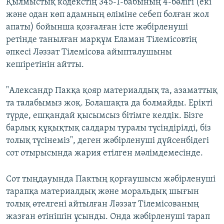
Қылмыстық кодекстің 345-1-бабының 4-бөлігі (екі
және одан көп адамның өліміне себеп болған жол
апаты) бойынша қозғалған істе жәбірленуші
ретінде танылған марқұм Еламан Тілемісовтің
әпкесі Ләззат Тілемісова айыпталушыны
кешіретінін айтты.
"Александр Пакқа қояр материалдық та, азаматтық
та талабымыз жоқ. Болашақта да болмайды. Ерікті
түрде, ешқандай қысымсыз бітімге келдік. Бізге
барлық құқықтық салдары туралы түсіндірілді, біз
толық түсінеміз", деген жәбірленуші дүйсенбідегі
сот отырысында жария етілген мәлімдемесінде.
Сот тыңдауында Пактың қорғаушысы жәбірленуші
тарапқа материалдық және моральдық шығын
толық өтелгені айтылған Ләззат Тілемісованың
жазған өтінішін ұсынды. Онда жәбірленуші тарап