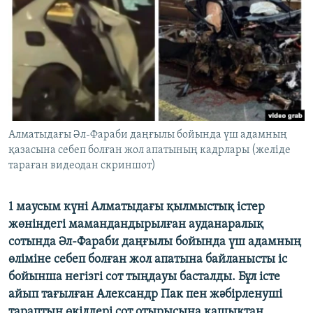
ЖАЗЫЛЫҢЫЗ
Басқа тілдерде
Алматыдағы Әл-Фараби даңғылы бойында үш адамның
қазасына себеп болған жол апатының кадрлары (желіде
тараған видеодан скриншот)
1 маусым күні Алматыдағы қылмыстық істер
жөніндегі мамандандырылған ауданаралық
сотында Әл-Фараби даңғылы бойында үш адамның
өліміне себеп болған жол апатына байланысты іс
бойынша негізгі сот тыңдауы басталды. Бұл істе
айып тағылған Александр Пак пен жәбірленуші
тараптың өкілдері сот отырысына қашықтан