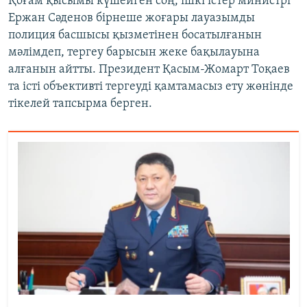
Қоғам қысымы күшейген соң, ішкі істер министрі
Ержан Сәденов бірнеше жоғары лауазымды
полиция басшысы қызметінен босатылғанын
мәлімдеп, тергеу барысын жеке бақылауына
алғанын айтты. Президент Қасым-Жомарт Тоқаев
та істі объективті тергеуді қамтамасыз ету жөнінде
тікелей тапсырма берген.