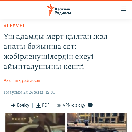
Accessibility
links
Skip
ӘЛЕУМЕТ
to
ЖАҢАЛЫҚТАР
Үш адамды мерт қылған жол
main
САЯСАТ
content
апаты бойынша сот:
AZATTYQTV
Skip
жәбірленушілердің екеуі
to
ҚАҢТАР ОҚИҒАСЫ
айыпталушыны кешті
main
АДАМ ҚҰҚЫҚТАРЫ
Navigation
Азаттық радиосы
Skip
ӘЛЕУМЕТ
to
1 маусым 2026 жыл, 12:31
ӘЛЕМ
Search
АРНАЙЫ ЖОБАЛАР
Бөлісу
PDF
VPN-сіз оқу
Русский