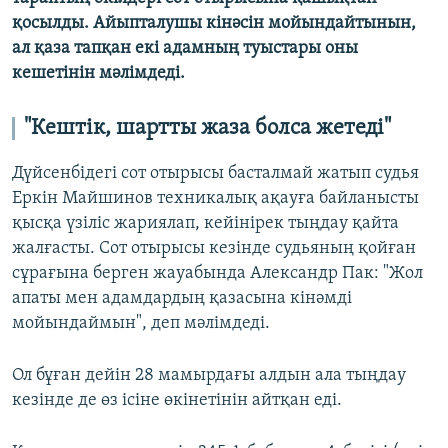
қосылды. Айыпталушы кінәсін мойындайтынын,
ал қаза тапқан екі адамның туыстары оны
кешетінін мәлімдеді.
"Кештік, шартты жаза болса жетеді"
Дүйсенбідегі сот отырысы басталмай жатып судья
Еркін Майшинов техникалық ақауға байланысты
қысқа үзіліс жариялап, кейінірек тыңдау қайта
жалғасты. Сот отырысы кезінде судьяның қойған
сұрағына берген жауабында Александр Пак: "Жол
апаты мен адамдардың қазасына кінәмді
мойындаймын", деп мәлімдеді.
Ол бұған дейін 28 мамырдағы алдын ала тыңдау
кезінде де өз ісіне өкінетінін айтқан еді.