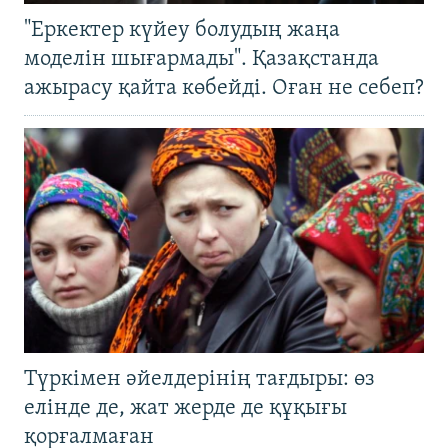
"Еркектер күйеу болудың жаңа
моделін шығармады". Қазақстанда
ажырасу қайта көбейді. Оған не себеп?
Түркімен әйелдерінің тағдыры: өз
елінде де, жат жерде де құқығы
қорғалмаған