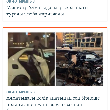
ОҚИ ОТЫРЫҢЫЗ
Министр Алматыдағы ірі жол апаты
туралы жазба жариялады
ОҚИ ОТЫРЫҢЫЗ
Алматыдағы көлік апатынан соң бірнеше
полиция шенеунігі лауазымынан