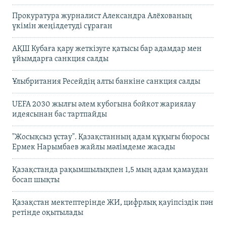
Прокуратура журналист Александра Алёхованың
үкімін жеңілдетуді сұраған
АҚШ Кубаға қару жеткізуге қатысы бар адамдар мен
ұйымдарға санкция салды
Ұлыбритания Ресейдің алты банкіне санкция салды
UEFA 2030 жылғы әлем кубогына бойкот жариялау
идеясынан бас тартпайды
"Жосықсыз ұстау". Қазақстанның адам құқығы бюросы
Ермек Нарымбаев жайлы мәлімдеме жасады
Қазақстанда рақымшылықпен 1,5 мың адам қамаудан
босап шықты
Қазақстан мектептерінде ЖИ, цифрлық қауіпсіздік пән
ретінде оқытылады