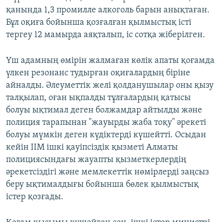
қанында 1,3 промилле алкоголь барын анықтаған.
Бұл оқиға бойынша қозғалған қылмыстық істі
тергеу 12 мамырда аяқталып, іс сотқа жіберілген.
Үш адамның өмірін жалмаған көлік апаты қоғамда
үлкен резонанс тудырған оқиғалардың біріне
айналды. Әлеуметтік желі қолданушылар оны қызу
талқылап, оған ықпалды тұлғалардың қатысы
болуы ықтимал деген болжамдар айтылды және
полиция тарапынан "жауырды жаба тоқу" әрекеті
болуы мүмкін деген күдіктерді күшейтті. Осыдан
кейін ІІМ ішкі қауіпсіздік қызметі Алматы
полициясындағы жауапты қызметкерлердің
әрекетсіздігі және мемлекеттік нөмірлерді заңсыз
беру ықтималдығы бойынша бөлек қылмыстық
істер қозғады.