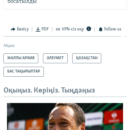
босатылды
Бөлісу
PDF
VPN-сіз оқу
Follow us
Айдар
ЖАЛПЫ АРХИВ
ӘЛЕУМЕТ
ҚАЗАҚСТАН
БАС ТАҚЫРЫПТАР
Оқыңыз. Көріңіз. Тыңдаңыз