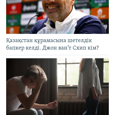
Қазақстан құрамасына шетелдік
бапкер келді. Джон ван’т Схип кім?