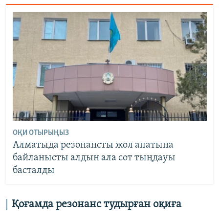
ОҚИ ОТЫРЫҢЫЗ
Алматыда резонансты жол апатына
байланысты алдын ала сот тыңдауы
басталды
Қоғамда резонанс тудырған оқиға