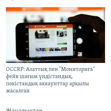
OCCRP: Азаттық пен "Мониториға"
фейк шағым үндістандық,
пәкістандық аккаунттар арқылы
жасалған