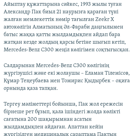
Айыптау құжаттарына сәйкес, 1993 жылы туған
Александр Пак биыл 21 наурызға қараған түні
жалған мемлекеттік нөмір тағылған Zeekr X
автокөлігін Алматының Әл-Фараби даңғылымен
батыс жаққа қатты жылдамдықпен айдап бара
жатқан кезде жолдың қарсы бетіне шығып кетіп,
Mercedes-Benz C300 жеңіл көлігімен соқтығысқан.
Салдарынан Mercedes-Benz C300 көлігінің
жүргізушісі және екі жолаушы – Еламан Тілемісов,
Құмар Теңеубаева мен Томирис Қыдырбек – оқиға
орнында қаза тапқан.
Тергеу мәліметтері бойынша, Пак жол ережесін
бірнеше рет бұзып, қала ішіндегі жолда көлікті
сағатына 200 шақырымнан асатын
жылдамдықпен айдаған. Апаттан кейін
жүргізілген медициналық сараптама Пактың