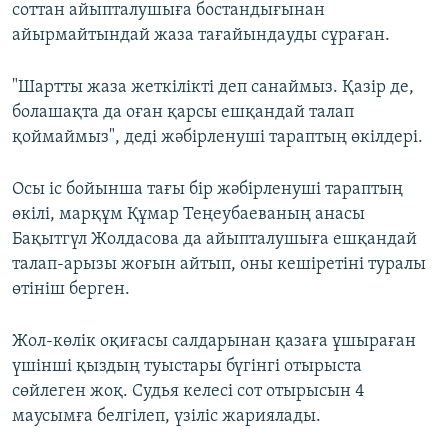
соттан айыпталушыға бостандығынан
айырмайтындай жаза тағайындауды сұраған.
"Шартты жаза жеткілікті деп санаймыз. Қазір де,
болашақта да оған қарсы ешқандай талап
қоймаймыз", деді жәбірленуші тараптың өкілдері.
Осы іс бойынша тағы бір жәбірленуші тараптың
өкілі, марқұм Құмар Теңеубаеваның анасы
Бақытгүл Жолдасова да айыпталушыға ешқандай
талап-арызы жоғын айтып, оны кешіретіні туралы
өтініш берген.
Жол-көлік оқиғасы салдарынан қазаға ұшыраған
үшінші қыздың туыстары бүгінгі отырыста
сөйлеген жоқ. Судья келесі сот отырысын 4
маусымға белгілеп, үзіліс жариялады.