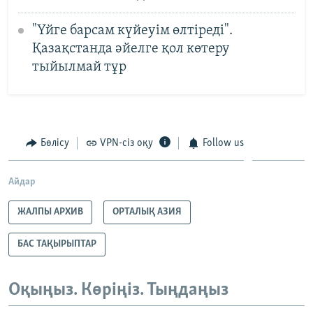
"Үйге барсам күйеуім өлтіреді".
Қазақстанда әйелге қол көтеру
тыйылмай тұр
Бөлісу
VPN-сіз оқу
Follow us
Айдар
ЖАЛПЫ АРХИВ
ОРТАЛЫҚ АЗИЯ
БАС ТАҚЫРЫПТАР
Оқыңыз. Көріңіз. Тыңдаңыз