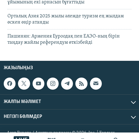
ұйымының екі арнасын бұғаттады
Орталық Азия 2025 жылы әлемде туризм ең жылдам
өскен өңір атанды
Пашинян: Армения Еуроодақ пен ЕАЭО-ның бірін
таңдау жайлы референдум өткізбейді
ЖАЗЫЛЫҢЫЗ
ЖАЛПЫ МӘЛІМЕТ
НЕГІЗГІ БӨЛІМДЕР
Азат Еуропа / Азаттық радиосы © 2026, Inc. | Барлық