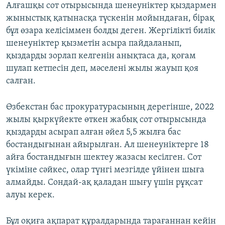
Алғашқы сот отырысында шенеуніктер қыздармен
жыныстық қатынасқа түскенін мойындаған, бірақ
бұл өзара келісіммен болды деген. Жергілікті билік
шенеуніктер қызметін асыра пайдаланып,
қыздарды зорлап келгенін анықтаса да, қоғам
шулап кетпесін деп, мәселені жылы жауып қоя
салған.
Өзбекстан бас прокуратурасының дерегінше, 2022
жылы қыркүйекте өткен жабық сот отырысында
қыздарды асырап алған әйел 5,5 жылға бас
бостандығынан айырылған. Ал шенеуніктерге 18
айға бостандығын шектеу жазасы кесілген. Сот
үкіміне сәйкес, олар түнгі мезгілде үйінен шыға
алмайды. Сондай-ақ қаладан шығу үшін рұқсат
алуы керек.
Бұл оқиға ақпарат құралдарында тарағаннан кейін