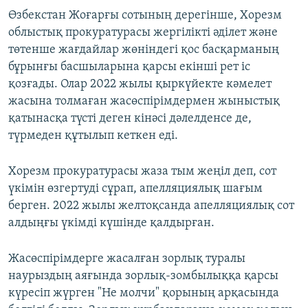
Өзбекстан Жоғарғы сотының дерегінше, Хорезм
облыстық прокуратурасы жергілікті әділет және
төтенше жағдайлар жөніндегі қос басқарманың
бұрынғы басшыларына қарсы екінші рет іс
қозғады. Олар 2022 жылы қыркүйекте кәмелет
жасына толмаған жасөспірімдермен жыныстық
қатынасқа түсті деген кінәсі дәлелденсе де,
түрмеден құтылып кеткен еді.
Хорезм прокуратурасы жаза тым жеңіл деп, сот
үкімін өзгертуді сұрап, апелляциялық шағым
берген. 2022 жылы желтоқсанда апелляциялық сот
алдыңғы үкімді күшінде қалдырған.
Жасөспірімдерге жасалған зорлық туралы
наурыздың аяғында зорлық-зомбылыққа қарсы
күресіп жүрген "Не молчи" қорының арқасында