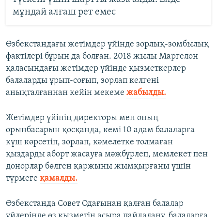
мұндай алғаш рет емес
Өзбекстандағы жетімдер үйінде зорлық-зомбылық
фактілері бұрын да болған. 2018 жылы Маргелон
қаласындағы жетімдер үйінде қызметкерлер
балаларды ұрып-соғып, зорлап келгені
анықталғаннан кейін мекеме
жабылды.
Жетімдер үйінің директоры мен оның
орынбасарын қосқанда, кемі 10 адам балаларға
күш көрсетіп, зорлап, кәмелетке толмаған
қыздарды аборт жасауға мәжбүрлеп, мемлекет пен
донорлар бөлген қаржыны жымқырғаны үшін
түрмеге
қамалды.
Өзбекстанда Совет Одағынан қалған балалар
үйлерінде өз қызметін асыра пайдалану, балаларға