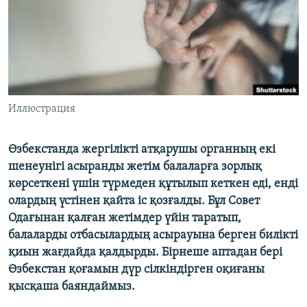
ЖАЗЫЛЫҢЫЗ
Басқа тілдерде
Иллюстрация
Өзбекстанда жергілікті атқарушы органның екі
шенеунігі асыранды жетім балаларға зорлық
көрсеткені үшін түрмеден құтылып кеткен еді, енді
олардың үстінен қайта іс қозғалды. Бұл Совет
Одағынан қалған жетімдер үйін таратып,
балаларды отбасылардың асырауына берген билікті
қиын жағдайда қалдырды. Бірнеше аптадан бері
Өзбекстан қоғамын дүр сілкіндірген оқиғаны
қысқаша баяндаймыз.