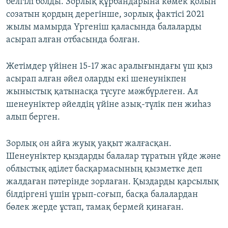
белгілі болды. Зорлық құрбандарына көмек қолын
созатын қордың дерегінше, зорлық фактісі 2021
жылы мамырда Үргеніш қаласында балаларды
асырап алған отбасында болған.
Жетімдер үйінен 15-17 жас аралығындағы үш қыз
асырап алған әйел оларды екі шенеунікпен
жыныстық қатынасқа түсуге мәжбүрлеген. Ал
шенеуніктер әйелдің үйіне азық-түлік пен жиһаз
алып берген.
Зорлық он айға жуық уақыт жалғасқан.
Шенеуніктер қыздарды балалар тұратын үйде және
облыстық әділет басқармасының қызметке деп
жалдаған пәтерінде зорлаған. Қыздарды қарсылық
білдіргені үшін ұрып-соғып, басқа балалардан
бөлек жерде ұстап, тамақ бермей қинаған.