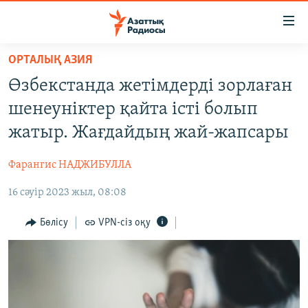
Accessibility
links
Skip
ОРТАЛЫҚ АЗИЯ
to
ЖАҢАЛЫҚТАР
Өзбекстанда жетімдерді зорлаған
main
САЯСАТ
content
шенеуніктер қайта істі болып
AZATTYQTV
Skip
жатыр. Жағдайдың жай-жапсары
to
ҚАҢТАР ОҚИҒАСЫ
main
Фарангиc НАДЖИБУЛЛА
АДАМ ҚҰҚЫҚТАРЫ
Navigation
Skip
16 сәуір 2023 жыл, 08:08
ӘЛЕУМЕТ
to
ӘЛЕМ
Бөлісу
VPN-сіз оқу
Search
АРНАЙЫ ЖОБАЛАР
Русский