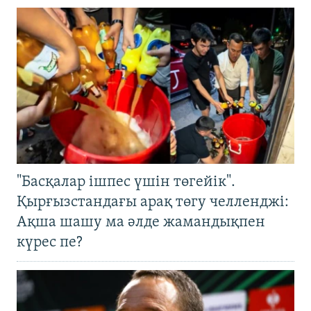
"Басқалар ішпес үшін төгейік".
Қырғызстандағы арақ төгу челленджі:
Ақша шашу ма әлде жамандықпен
күрес пе?