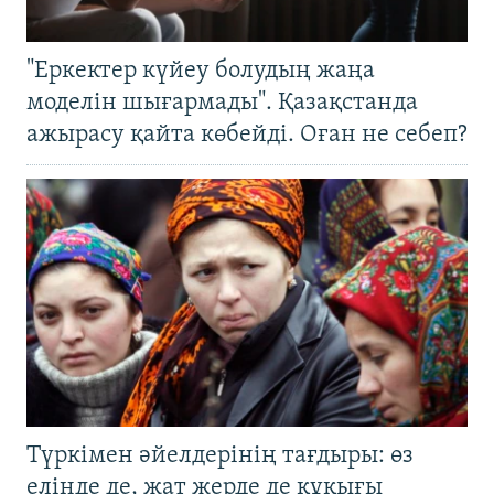
"Еркектер күйеу болудың жаңа
моделін шығармады". Қазақстанда
ажырасу қайта көбейді. Оған не себеп?
Түркімен әйелдерінің тағдыры: өз
елінде де, жат жерде де құқығы