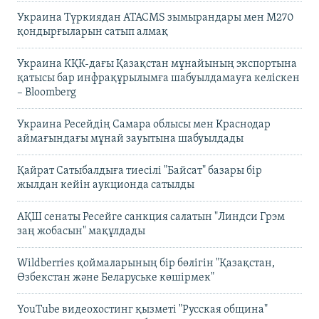
Украина Түркиядан ATACMS зымырандары мен M270
қондырғыларын сатып алмақ
Украина КҚК-дағы Қазақстан мұнайының экспортына
қатысы бар инфрақұрылымға шабуылдамауға келіскен
– Bloomberg
Украина Ресейдің Самара облысы мен Краснодар
аймағындағы мұнай зауытына шабуылдады
Қайрат Сатыбалдыға тиесілі "Байсат" базары бір
жылдан кейін аукционда сатылды
АҚШ сенаты Ресейге санкция салатын "Линдси Грэм
заң жобасын" мақұлдады
Wildberries қоймаларының бір бөлігін "Қазақстан,
Өзбекстан және Беларуське көшірмек"
YouTube видеохостинг қызметі "Русская община"