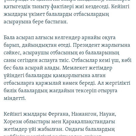
қатыгездік таныту фактілері жиі кездеседі. Кейінгі
жылдары үкімет балаларды отбасылардың
асырауына бере бастаған.
Бала асырап алғысы келгендер арнайы оқуға
барып, дайындықтан өтеді. Президент жарлығына
сәйкес, асыраушы отбасының өз балаларының
саны сегізден аспауға тиіс. Отбасылар кемі үш, көбі
бес бала асырай алады. Мемлекет жетімдер
үйіндегі балаларды қамқорлығына алған
отбасыларға қаржылай көмек береді. Ал жергілікті
билік балалардың жағдайын тексеріп отыруға
міндетті.
Кейінгі жылдары Ферғана, Намангон, Науаи,
Хорезм облыстары мен Қарақалпақстандағы
жетімдер үйі жабылған. Ондағы балалардың