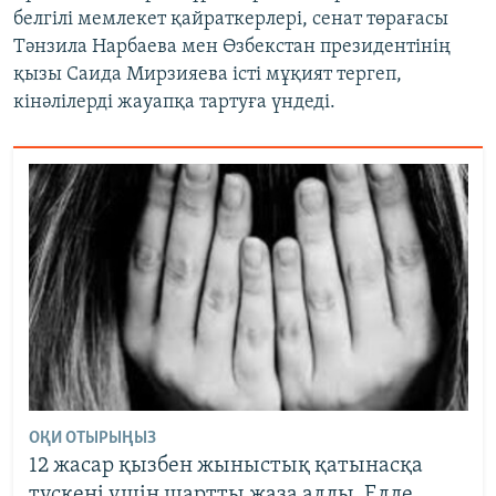
белгілі мемлекет қайраткерлері, сенат төрағасы
Тәнзила Нарбаева мен Өзбекстан президентінің
қызы Саида Мирзияева істі мұқият тергеп,
кінәлілерді жауапқа тартуға үндеді.
ОҚИ ОТЫРЫҢЫЗ
12 жасар қызбен жыныстық қатынасқа
түскені үшін шартты жаза алды. Елде