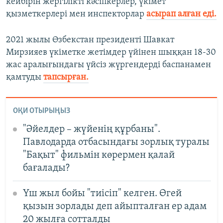
кейбірін жергілікті кәсіпкерлер, үкімет
қызметкерлері мен инспекторлар
асырап алған еді.
2021 жылы Өзбекстан президенті Шавкат
Мирзияев үкіметке жетімдер үйінен шыққан 18-30
жас аралығындағы үйсіз жүргендерді баспанамен
қамтуды
тапсырған.
ОҚИ ОТЫРЫҢЫЗ
"Әйелдер – жүйенің құрбаны".
Павлодарда отбасындағы зорлық туралы
"Бақыт" фильмін көрермен қалай
бағалады?
Үш жыл бойы "тиісіп" келген. Өгей
қызын зорлады деп айыпталған ер адам
20 жылға сотталды