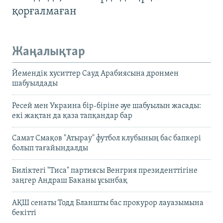
қорғалмаған
Жаңалықтар
Йемендік хуситтер Сауд Арабиясына дронмен
шабуылдады
Ресей мен Украина бір-біріне әуе шабуылын жасады:
екі жақтан да қаза тапқандар бар
Самат Смақов "Атырау" футбол клубының бас бапкері
болып тағайындалды
Биліктегі "Тиса" партиясы Венгрия президенттігіне
заңгер Андраш Баканы ұсынбақ
АҚШ сенаты Тодд Бланшты бас прокурор лауазымына
бекітті