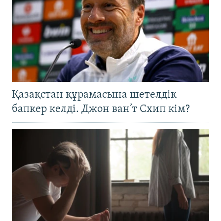
Қазақстан құрамасына шетелдік
бапкер келді. Джон ван’т Схип кім?