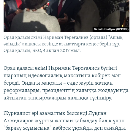
Орал қаласы әкімі Нариман Төреғалиев (ортада) "Ашық
әкімдік" акциясы кезінде азаматтарға кеңес беріп тұр.
Орал қаласы, БҚО, 4 ақпан 2017 жыл.
Орал қаласы әкімі Нариман Төреғалиев бүгінгі
шараның идеологиялық мақсатына көбірек мән
береді. Ондағы мақсаты – елде жүріп жатқан
реформаларды, президенттің халыққа жолдауында
айтылған тапсырмаларды халыққа түсіндіру.
Журналист әрі азаматтық белсенді Лұқпан
Ахмедияров жұртты жаппай қабылдау билік үшін
"барлау жұмысына" көбірек ұқсайды деп санайды.