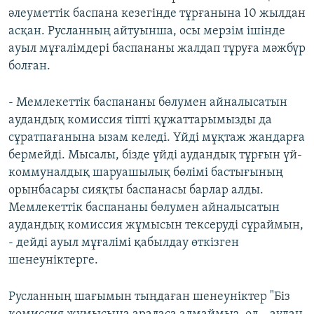
әлеуметтік баспана кезегінде тұрғанына 10 жылдан
асқан. Русланның айтуынша, осы мерзім ішінде
ауыл мұғалімдері баспананы жалдап тұруға мәжбүр
болған.
- Мемлекеттік баспананы бөлумен айналысатын
аудандық комиссия тіпті құжаттарымызды да
сұратпағанына ызам келеді. Үйді мұқтаж жандарға
бермейді. Мысалы, бізде үйді аудандық тұрғын үй-
коммуналдық шаруашылық бөлімі бастығының
орынбасары сияқты баспанасы барлар алды.
Мемлекеттік баспананы бөлумен айналысатын
аудандық комиссия жұмысын тексеруді сұраймын,
- дейді ауыл мұғалімі қабылдау өткізген
шенеуніктерге.
Русланның шағымын тыңдаған шенеуніктер "Біз