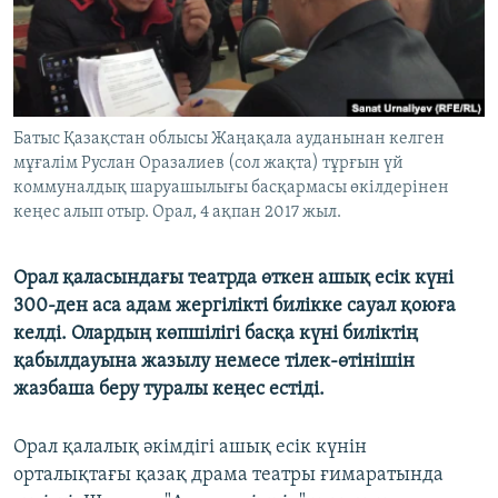
ЖАЗЫЛЫҢЫЗ
Басқа тілдерде
Батыс Қазақстан облысы Жаңақала ауданынан келген
мұғалім Руслан Оразалиев (сол жақта) тұрғын үй
коммуналдық шаруашылығы басқармасы өкілдерінен
кеңес алып отыр. Орал, 4 ақпан 2017 жыл.
Орал қаласындағы театрда өткен ашық есік күні
300-ден аса адам жергілікті билікке сауал қоюға
келді. Олардың көпшілігі басқа күні биліктің
қабылдауына жазылу немесе тілек-өтінішін
жазбаша беру туралы кеңес естіді.
Орал қалалық әкімдігі ашық есік күнін
орталықтағы қазақ драма театры ғимаратында