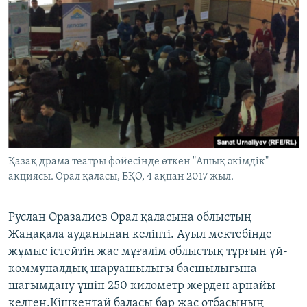
Қазақ драма театры фойесінде өткен "Ашық әкімдік"
акциясы. Орал қаласы, БҚО, 4 ақпан 2017 жыл.
Руслан Оразалиев Орал қаласына облыстың
Жаңақала ауданынан келіпті. Ауыл мектебінде
жұмыс істейтін жас мұғалім облыстық тұрғын үй-
коммуналдық шаруашылығы басшылығына
шағымдану үшін 250 километр жерден арнайы
келген.Кішкентай баласы бар жас отбасының