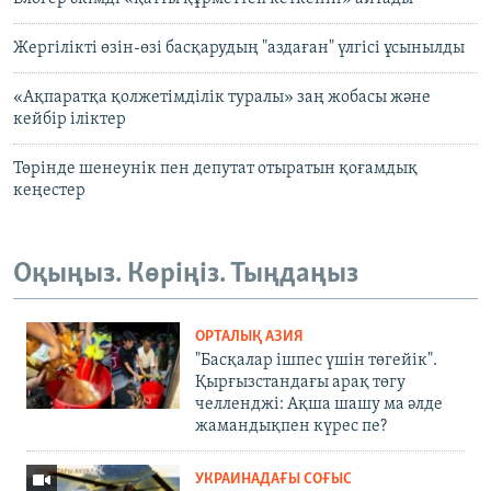
Жергілікті өзін-өзі басқарудың "аздаған" үлгісі ұсынылды
«Ақпаратқа қолжетімділік туралы» заң жобасы және
кейбір іліктер
Төрінде шенеунік пен депутат отыратын қоғамдық
кеңестер
Оқыңыз. Көріңіз. Тыңдаңыз
ОРТАЛЫҚ АЗИЯ
"Басқалар ішпес үшін төгейік".
Қырғызстандағы арақ төгу
челленджі: Ақша шашу ма әлде
жамандықпен күрес пе?
УКРАИНАДАҒЫ СОҒЫС