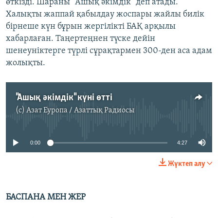
өткізді. Шараны "Ашық әкімдік" деп атады.
Халықты жаппай қабылдау жоспары жайлы билік
бірнеше күн бұрын жергілікті БАҚ арқылы
хабарлаған. Таңертеңнен түске дейін
шенеуніктерге түрлі сұрақтармен 300-ден аса адам
жолықты.
"Ашық әкімдік" күні өтті
(c)
Азат Еуропа / Азаттық Радиосы
No media source currently available
0:00
4:27
Жүктеп алу
БАСПАНА МЕН ЖЕР