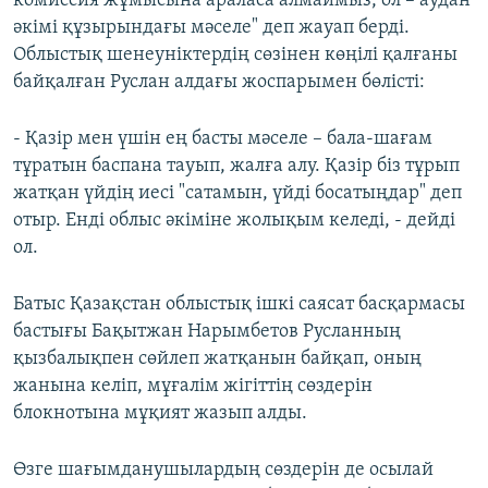
комиссия жұмысына араласа алмаймыз, ол – аудан
әкімі құзырындағы мәселе" деп жауап берді.
Облыстық шенеуніктердің сөзінен көңілі қалғаны
байқалған Руслан алдағы жоспарымен бөлісті:
- Қазір мен үшін ең басты мәселе – бала-шағам
тұратын баспана тауып, жалға алу. Қазір біз тұрып
жатқан үйдің иесі "сатамын, үйді босатыңдар" деп
отыр. Енді облыс әкіміне жолықым келеді, - дейді
ол.
Батыс Қазақстан облыстық ішкі саясат басқармасы
бастығы Бақытжан Нарымбетов Русланның
қызбалықпен сөйлеп жатқанын байқап, оның
жанына келіп, мұғалім жігіттің сөздерін
блокнотына мұқият жазып алды.
Өзге шағымданушылардың сөздерін де осылай