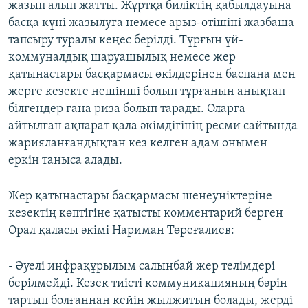
жазып алып жатты. Жұртқа биліктің қабылдауына
басқа күні жазылуға немесе арыз-өтішіні жазбаша
тапсыру туралы кеңес берілді. Тұрғын үй-
коммуналдық шаруашылық немесе жер
қатынастары басқармасы өкілдерінен баспана мен
жерге кезекте нешінші болып тұрғанын анықтап
білгендер ғана риза болып тарады. Оларға
айтылған ақпарат қала әкімдігінің ресми сайтында
жарияланғандықтан кез келген адам онымен
еркін таныса алады.
Жер қатынастары басқармасы шенеуніктеріне
кезектің көптігіне қатысты комментарий берген
Орал қаласы әкімі Нариман Төреғалиев:
- Әуелі инфрақұрылым салынбай жер телімдері
берілмейді. Кезек тиісті коммуникацияның бәрін
тартып болғаннан кейін жылжитын болады, жерді