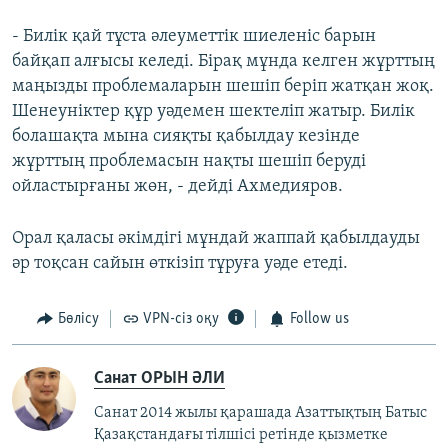
- Билік қай тұста әлеуметтік шиеленіс барын
байқап алғысы келеді. Бірақ мұнда келген жұрттың
маңызды проблемаларын шешіп беріп жатқан жоқ.
Шенеуніктер құр уәдемен шектеліп жатыр. Билік
болашақта мына сияқты қабылдау кезінде
жұрттың проблемасын нақты шешіп беруді
ойластырғаны жөн, - дейді Ахмедияров.
Орал қаласы әкімдігі мұндай жаппай қабылдауды
әр тоқсан сайын өткізіп тұруға уәде етеді.
Бөлісу
VPN-сіз оқу
Follow us
Санат ОРЫН ӘЛИ
Санат 2014 жылы қарашада Азаттықтың Батыс
Қазақстандағы тілшісі ретінде қызметке