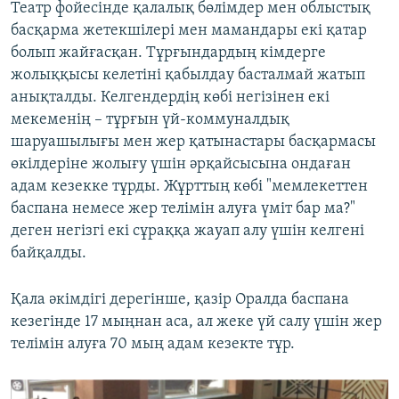
Театр фойесінде қалалық бөлімдер мен облыстық
басқарма жетекшілері мен мамандары екі қатар
болып жайғасқан. Тұрғындардың кімдерге
жолыққысы келетіні қабылдау басталмай жатып
анықталды. Келгендердің көбі негізінен екі
мекеменің – тұрғын үй-коммуналдық
шаруашылығы мен жер қатынастары басқармасы
өкілдеріне жолығу үшін әрқайсысына ондаған
адам кезекке тұрды. Жұрттың көбі "мемлекеттен
баспана немесе жер телімін алуға үміт бар ма?"
деген негізгі екі сұраққа жауап алу үшін келгені
байқалды.
Қала әкімдігі дерегінше, қазір Оралда баспана
кезегінде 17 мыңнан аса, ал жеке үй салу үшін жер
телімін алуға 70 мың адам кезекте тұр.