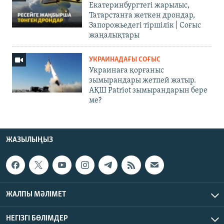
Екатеринбургтегі жарылыс,
Татарстанға жеткен дрондар,
Запорожьедегі тіршілік | Cоғыс
жаңалықтары
УКРАИНАДАҒЫ СОҒЫС
Украинаға қорғаныс
зымырандары жетпей жатыр.
АҚШ Patriot зымырандарын бере
ме?
ЖАЗЫЛЫҢЫЗ
ЖАЛПЫ МӘЛІМЕТ
НЕГІЗГІ БӨЛІМДЕР