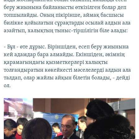
беру жиынына байланысты өткізілген болар деп
топшылайды. Оның пікірінше, аймақ басшысы
билікке қойылатын сұрақтарды осылай алдын ала
азайтып, халықтың тыныс-тіршілігін біле алады:
- Бұл - өте дұрыс. Біріншіден, есеп беру жиынына
кей адамдар бара алмайды. Екіншіден, әкімнің
қарамағындағы қызметкерлері халықты
толғандыратын көкейкесті мәселелерді алдын ала
талдап, олар жайлы айқын білетін болады, - дейді
ол.