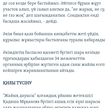
де сол кезде бере бастаймыз. Әйтпесе бұрын жұрт
участок алып, үй салып алатын да, "не жарық, не су,
не газ жоқ" деп шағымданатын. Сондықтан енді
басқаша жасаймыз, - дейді.
Әкім биыл қала бойынша көпқабатты жеті үйдің
құрылыс жұмыстары басталғаны туралы хабарлады
Әкімдіктің баспасөз қызметі бүгінгі шара кезінде
тұрғындарды қабылдаған 34 мемлекеттік
органның әрбіріне жүгінген адам саны жайлы есеп
кейінірек жарияланатынын айтады.
ҚИЛЫ ТҮСІНУ
"Жайық дауысы" қоғамдық ұйымы жетекшісі
Қадиша Мұқанова бүгінгі ашық есік күні шарасы
алда жоспарланған облыс әкімінің халыққа есеп