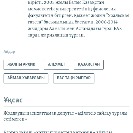
кірісті. 2005 жылы Батыс Қазақстан
мемлекеттік университетінің филология
факультетін бітірген. Қызмет жолын "Уральская
газета" басылымында бастаған. 2006-2014
жылдары Алматы мен Астанадағы түрлі БАҚ-
тарда жарияланып тұрған.
Айдар
ЖАЛПЫ АРХИВ
ӘЛЕУМЕТ
ҚАЗАҚСТАН
АЙМАҚ ХАБАРЛАРЫ
БАС ТАҚЫРЫПТАР
Ұқсас
Жолдауды насихаттамақ депутат «әділетсіз сайлау туралы
естімеген»
Блогер әкімді «қатты құрметтеп кеткенін» айтады