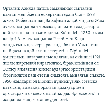
Орталық Азияда патша заманынан сақталып
қалған мен білетін ескерткіштердің бірі – 1878
жылы Өзбекстанның Зарафшан алқабындағы Жам
ауылы маңында тырысқақтан өлген солдаттарға
қойылған шағын мемориал. Екіншісі – 1860 жылы
қазіргі Алматы маңында Ресей мен Қоқан
хандығының әскері арасында болған Ұзынағаш
шайқасына қойылған ескерткіш. Біріншісі
ұмытылып, назардан тыс қалған, ал екіншісі 1921
жылы жартылай қиратылған, бірақ кейіннен ол
Жетісу аймағына қоныс аударған орыстардың
бірегейлігін паш ететін символға айналған сияқты.
1950 жылдары ол Бірінші дүниежүзілік соғысқа
қатысып, аймаққа оралған қазақтар мен
орыстардың символына айналды. Бұл ескерткіш
жақында жақсы жөндеуден өтті.