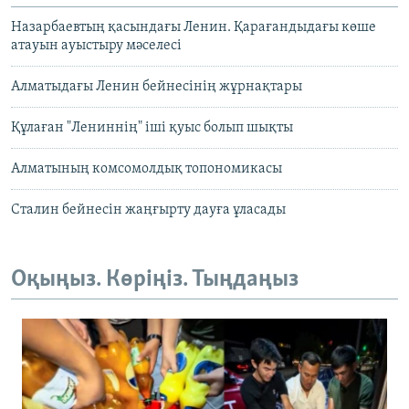
Назарбаевтың қасындағы Ленин. Қарағандыдағы көше
атауын ауыстыру мәселесі
Алматыдағы Ленин бейнесінің жұрнақтары
Құлаған "Лениннің" іші қуыс болып шықты
Алматының комсомолдық топономикасы
Сталин бейнесін жаңғырту дауға ұласады
Оқыңыз. Көріңіз. Тыңдаңыз