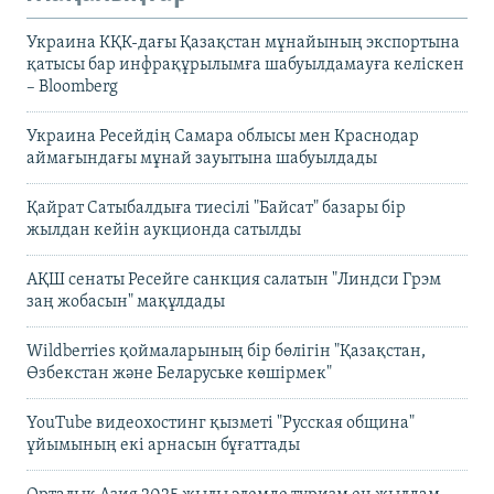
Украина КҚК-дағы Қазақстан мұнайының экспортына
қатысы бар инфрақұрылымға шабуылдамауға келіскен
– Bloomberg
Украина Ресейдің Самара облысы мен Краснодар
аймағындағы мұнай зауытына шабуылдады
Қайрат Сатыбалдыға тиесілі "Байсат" базары бір
жылдан кейін аукционда сатылды
АҚШ сенаты Ресейге санкция салатын "Линдси Грэм
заң жобасын" мақұлдады
Wildberries қоймаларының бір бөлігін "Қазақстан,
Өзбекстан және Беларуське көшірмек"
YouTube видеохостинг қызметі "Русская община"
ұйымының екі арнасын бұғаттады