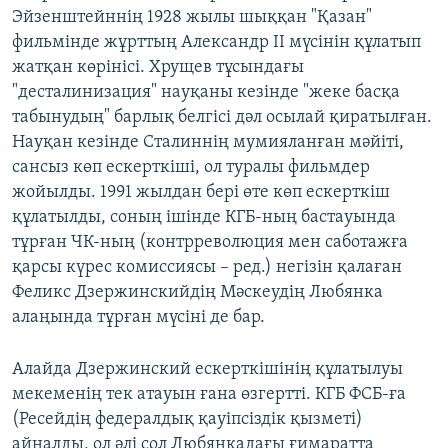
Эйзенштейннің 1928 жылы шыққан "Қазан"
фильмінде жұрттың Александр ІІ мүсінін құлатып
жатқан көрінісі. Хрущев тұсындағы
"десталинизация" науқаны кезінде "жеке басқа
табынудың" барлық белгісі дәл осылай қиратылған.
Науқан кезінде Сталиннің мумияланған мәйіті,
сансыз көп ескерткіші, ол туралы фильмдер
жойылды. 1991 жылдан бері өте көп ескерткіш
құлатылды, соның ішінде КГБ-ның бастауында
тұрған ЧК-ның (контрреволюция мен саботажға
қарсы күрес комиссиясы – ред.) негізін қалаған
Феликс Дзержинскийдің Мәскеудің Любянка
алаңында тұрған мүсіні де бар.
Алайда Дзержинский ескерткішінің құлатылуы
мекеменің тек атауын ғана өзгертті. КГБ ФСБ-ға
(Ресейдің федералдық қауіпсіздік қызметі)
айналды, ол әлі сол Любянкадағы ғимаратта