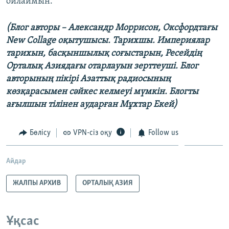
ойлаймын.
(Блог авторы – Александр Моррисон, Оксфордтағы
New Collage оқытушысы. Тарихшы. Империялар
тарихын, басқыншылық соғыстарын, Ресейдің
Орталық Азиядағы отарлауын зерттеуші. Блог
авторының пікірі Азаттық радиосының
көзқарасымен сәйкес келмеуі мүмкін. Блогты
ағылшын тілінен аударған Мұхтар Екей)
Бөлісу
VPN-сіз оқу
Follow us
Айдар
ЖАЛПЫ АРХИВ
ОРТАЛЫҚ АЗИЯ
Ұқсас