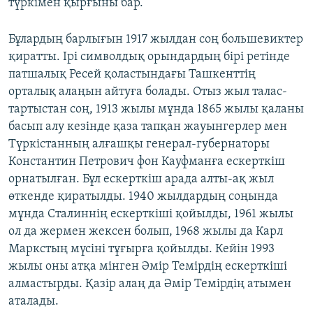
түркімен қырғыны бар.
Бұлардың барлығын 1917 жылдан соң большевиктер
қиратты. Ірі символдық орындардың бірі ретінде
патшалық Ресей қоластындағы Ташкенттің
орталық алаңын айтуға болады. Отыз жыл талас-
тартыстан соң, 1913 жылы мұнда 1865 жылы қаланы
басып алу кезінде қаза тапқан жауынгерлер мен
Түркістанның алғашқы генерал-губернаторы
Константин Петрович фон Кауфманға ескерткіш
орнатылған. Бұл ескерткіш арада алты-ақ жыл
өткенде қиратылды. 1940 жылдардың соңында
мұнда Сталиннің ескерткіші қойылды, 1961 жылы
ол да жермен жексен болып, 1968 жылы да Карл
Маркстың мүсіні тұғырға қойылды. Кейін 1993
жылы оны атқа мінген Әмір Темірдің ескерткіші
алмастырды. Қазір алаң да Әмір Темірдің атымен
аталады.