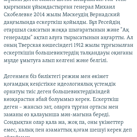
қырғынын ұйымдастырған генерал Михаил
Скобелевке 2014 жылы Мәскеудің Вернадский
даңғылында ескерткіш қойылды. Бұл Ресейдің
отаршыл саясатын жоққа шығаратынын және "Ақ
генералды" ақтап алуға тырысатынын аңғартты. Ал
оның Тверская көшесіндегі 1912 жылы тұрғызылған
ескерткішін большевиктердің талқандауы оқиғаны
мүлде ұмытуға алып келгені және белгілі.
Дегенмен біз биліктегі режим мен өкімет
қоғамдық кеңістікке идеологиялық үстемдік
орнатуы тиіс деген большевиктердікіндей
көзқарастан абай болуымыз керек. Ескерткіш
деген – жансыз зат, оларға тұрған ортасы мен
заманы өз қалауынша мән-мағына береді.
Сондықтан олар қала ма, жоқ па, оны үкіметтер
емес, халық пен азаматтық қоғам шешуі керек деп