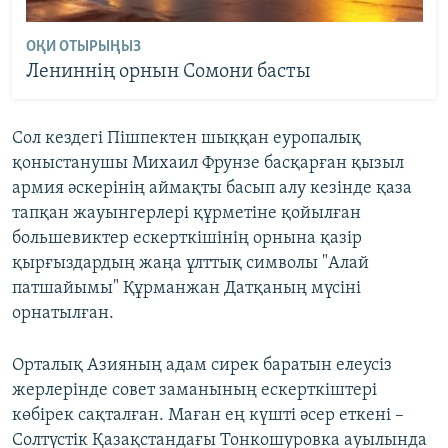
ОҚИ ОТЫРЫҢЫЗ
Лениннің орнын Сомони басты
Сол кездегі Пішпектен шыққан еуропалық
қоныстанушы Михаил Фрунзе басқарған қызыл
армия әскерінің аймақты басып алу кезінде қаза
тапқан жауынгерлері құрметіне қойылған
большевиктер ескерткішінің орнына қазір
қырғыздардың жаңа ұлттық символы "Алай
патшайымы" Құрманжан Датқаның мүсіні
орнатылған.
Орталық Азияның адам сирек баратын елеусіз
жерлерінде совет заманының ескерткіштері
көбірек сақталған. Маған ең күшті әсер еткені –
Солтүстік Қазақстандағы Тонкошуровка ауылында