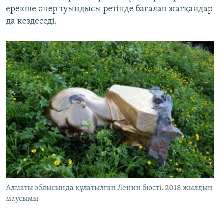
ерекше өнер туындысы ретінде бағалап жатқандар
да кездеседі.
Алматы облысында құлатылған Ленин бюсті. 2018 жылдың
маусымы