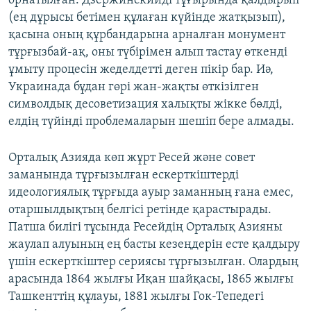
орнатылған. Дзержинскийді тұғырында қалдырып
(ең дұрысы бетімен құлаған күйінде жатқызып),
қасына оның құрбандарына арналған монумент
тұрғызбай-ақ, оны түбірімен алып тастау өткенді
ұмыту процесін жеделдетті деген пікір бар. Иә,
Украинада бұдан гөрі жан-жақты өткізілген
символдық десоветизация халықты жікке бөлді,
елдің түйінді проблемаларын шешіп бере алмады.
Орталық Азияда көп жұрт Ресей және совет
заманында тұрғызылған ескерткіштерді
идеологиялық тұрғыда ауыр заманның ғана емес,
отаршылдықтың белгісі ретінде қарастырады.
Патша билігі тұсында Ресейдің Орталық Азияны
жаулап алуының ең басты кезеңдерін есте қалдыру
үшін ескерткіштер сериясы тұрғызылған. Олардың
арасында 1864 жылғы Иқан шайқасы, 1865 жылғы
Ташкенттің құлауы, 1881 жылғы Гок-Тепедегі