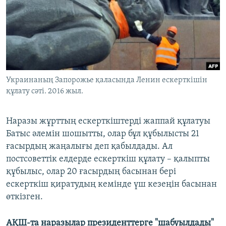
ЖАЗЫЛЫҢЫЗ
Басқа тілдерде
Украинаның Запорожье қаласында Ленин ескерткішін
құлату сәті. 2016 жыл.
Наразы жұрттың ескерткіштерді жаппай құлатуы
Батыс әлемін шошытты, олар бұл құбылысты 21
ғасырдың жаңалығы деп қабылдады. Ал
постсоветтік елдерде ескерткіш құлату – қалыпты
құбылыс, олар 20 ғасырдың басынан бері
ескерткіш қиратудың кемінде үш кезеңін басынан
өткізген.
АҚШ-та наразылар президенттерге "шабуылдады"