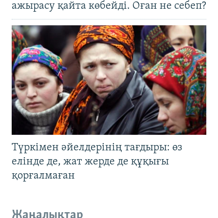
ажырасу қайта көбейді. Оған не себеп?
Түркімен әйелдерінің тағдыры: өз
елінде де, жат жерде де құқығы
қорғалмаған
Жаңалықтар