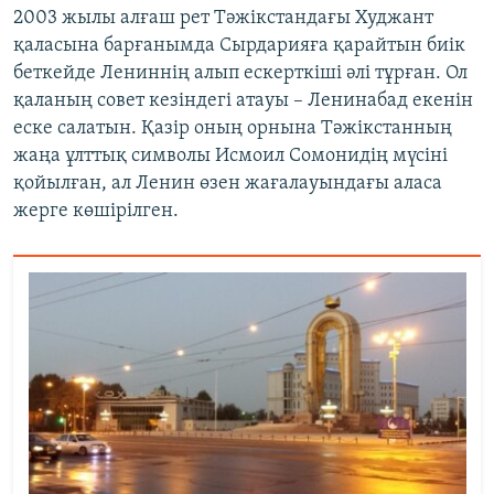
2003 жылы алғаш рет Тәжікстандағы Худжант
қаласына барғанымда Сырдарияға қарайтын биік
беткейде Лениннің алып ескерткіші әлі тұрған. Ол
қаланың совет кезіндегі атауы – Ленинабад екенін
еске салатын. Қазір оның орнына Тәжікстанның
жаңа ұлттық символы Исмоил Сомонидің мүсіні
қойылған, ал Ленин өзен жағалауындағы аласа
жерге көшірілген.