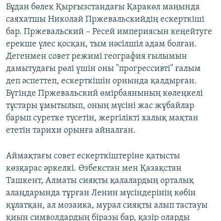
Бұдан бөлек Қырғызстандағы Қаракөл маңында
саяхатшы Николай Пржевальскийдің ескерткіші
бар. Пржевальский – Ресей империясын кеңейтуге
ерекше үлес қосқан, тым нәсілшіл адам болған.
Дегенмен совет режимі география ғылымын
дамытудағы рөлі үшін оны "прогрессивті" ғалым
деп әспеттеп, ескерткішін орнында қалдырған.
Бүгінде Пржевальский өмірбаянының көлеңкелі
тұстары ұмытылып, оның мүсіні жас жұбайлар
барып суретке түсетін, жергілікті халық мақтан
ететін тарихи орынға айналған.
Аймақтағы совет ескерткіштеріне қатысты
көзқарас әркелкі. Өзбекстан мен Қазақстан
Ташкент, Алматы сияқты қалалардың орталық
алаңдарында тұрған Ленин мүсіндерінің көбін
құлатқан, ал мозаика, мурал сияқты алып тастауы
қиын символдардың біразы бар, қазір оларды