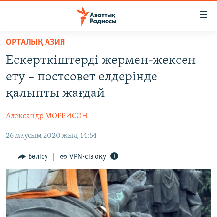
Accessibility
links
Skip
ОРТАЛЫҚ АЗИЯ
to
ЖАҢАЛЫҚТАР
Ескерткіштерді жермен-жексен
main
САЯСАТ
content
ету – постсовет елдерінде
AZATTYQTV
Skip
қалыпты жағдай
to
ҚАҢТАР ОҚИҒАСЫ
main
Александр МОРРИСОН
АДАМ ҚҰҚЫҚТАРЫ
Navigation
Skip
26 маусым 2020 жыл, 14:54
ӘЛЕУМЕТ
to
ӘЛЕМ
Бөлісу
VPN-сіз оқу
Search
АРНАЙЫ ЖОБАЛАР
Русский