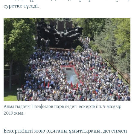
суретке түседі.
Алматыдағы Панфилов паркіндегі ескерткіш. 9 мамыр
2019 жыл.
Ескерткішті жою оқиғаны ұмыттырады, дегенмен