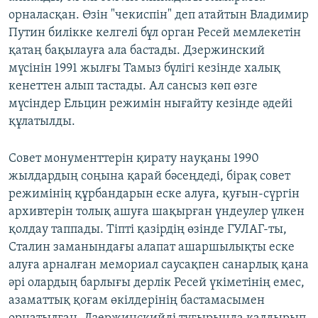
орналасқан. Өзін "чекиспін" деп атайтын Владимир
Путин билікке келгелі бұл орган Ресей мемлекетін
қатаң бақылауға ала бастады. Дзержинский
мүсінін 1991 жылғы Тамыз бүлігі кезінде халық
кенеттен алып тастады. Ал сансыз көп өзге
мүсіндер Ельцин режимін нығайту кезінде әдейі
құлатылды.
Совет монументтерін қирату науқаны 1990
жылдардың соңына қарай бәсеңдеді, бірақ совет
режимінің құрбандарын еске алуға, қуғын-сүргін
архивтерін толық ашуға шақырған үндеулер үлкен
қолдау таппады. Тіпті қазірдің өзінде ГУЛАГ-ты,
Сталин заманындағы алапат ашаршылықты еске
алуға арналған мемориал саусақпен санарлық қана
әрі олардың барлығы дерлік Ресей үкіметінің емес,
азаматтық қоғам өкілдерінің бастамасымен