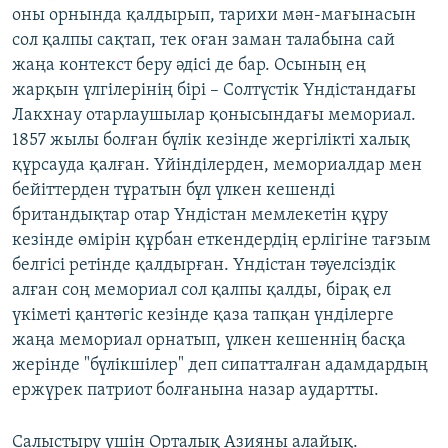
оны орнында қалдырып, тарихи мән-мағынасын
сол қалпы сақтап, тек оған заман талабына сай
жаңа контекст беру әдісі де бар. Осының ең
жарқын үлгілерінің бірі – Солтүстік Үндістандағы
Лакхнау отарлаушылар қонысындағы мемориал.
1857 жылы болған бүлік кезінде жергілікті халық
құрсауда қалған. Үйінділерден, мемориалдар мен
бейіттерден тұратын бұл үлкен кешенді
британдықтар отар Үндістан мемлекетін құру
кезінде өмірін құрбан еткендердің ерлігіне тағзым
белгісі ретінде қалдырған. Үндістан тәуелсіздік
алған соң мемориал сол қалпы қалды, бірақ ел
үкіметі қантөгіс кезінде қаза тапқан үнділерге
жаңа мемориал орнатып, үлкен кешеннің басқа
жерінде "бүлікшілер" деп сипатталған адамдардың
ержүрек патриот болғанына назар аудартты.
Салыстыру үшін Орталық Азияны алайық.