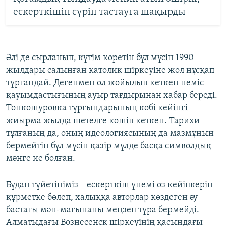
ескерткішін сүріп тастауға шақырды
Әлі де сырланып, күтім көретін бұл мүсін 1990
жылдары салынған католик шіркеуіне жол нұсқап
тұрғандай. Дегенмен ол жойылып кеткен неміс
қауымдастығының ауыр тағдырынан хабар береді.
Тонкошуровка тұрғындарының көбі кейінгі
жиырма жылда шетелге көшіп кеткен. Тарихи
тұлғаның да, оның идеологиясының да мазмұнын
бермейтін бұл мүсін қазір мүлде басқа символдық
мәнге ие болған.
Бұдан түйетініміз – ескерткіш үнемі өз кейіпкерін
құрметке бөлеп, халыққа авторлар көздеген әу
бастағы мән-мағынаны меңзеп тұра бермейді.
Алматыдағы Вознесенск шіркеуінің қасындағы