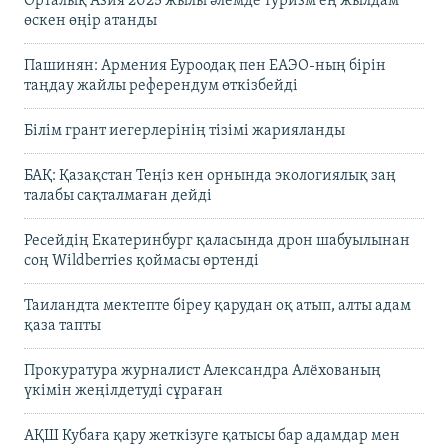
Орталық Азия 2025 жылы әлемде туризм ең жылдам
өскен өңір атанды
Пашинян: Армения Еуроодақ пен ЕАЭО-ның бірін
таңдау жайлы референдум өткізбейді
Білім грант иегерлерінің тізімі жарияланды
БАҚ: Қазақстан Теңіз кен орнында экологиялық заң
талабы сақталмаған дейді
Ресейдің Екатеринбург қаласында дрон шабуылынан
соң Wildberries қоймасы өртенді
Таиландта мектепте біреу қарудан оқ атып, алты адам
қаза тапты
Прокуратура журналист Александра Алёхованың
үкімін жеңілдетуді сұраған
АҚШ Кубаға қару жеткізуге қатысы бар адамдар мен