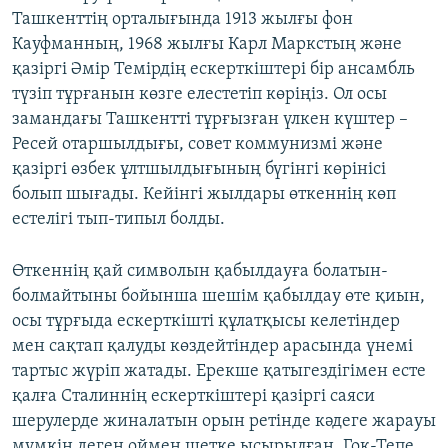
Ташкенттің орталығында 1913 жылғы фон
Кауфманның, 1968 жылғы Карл Маркстың және
қазіргі Әмір Темірдің ескерткіштері бір ансамбль
түзіп тұрғанын көзге елестетіп көріңіз. Ол осы
замандағы Ташкентті тұрғызған үлкен күштер –
Ресей отаршылдығы, совет коммунизмі және
қазіргі өзбек ұлтшылдығының бүгінгі көрінісі
болып шығады. Кейінгі жылдары өткеннің көп
естелігі тып-типыл болды.
Өткеннің қай символын қабылдауға болатын-
болмайтыны бойынша шешім қабылдау өте қиын,
осы тұрғыда ескерткішті құлатқысы келетіндер
мен сақтап қалуды көздейтіндер арасында үнемі
тартыс жүріп жатады. Ерекше қатыгездігімен есте
қалға Сталиннің ескерткіштері қазіргі саяси
шерулерде жиналатын орын ретінде кәдеге жарауы
мүмкін деген оймен шетке ысырылған. Гок-Тепе