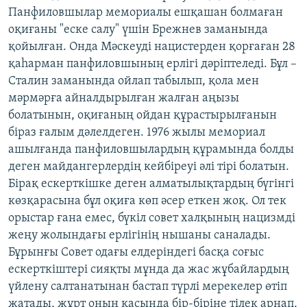
Панфиловшылар мемориалы ешқашан болмаған
оқиғаны "еске салу" үшін Брежнев заманында
қойылған. Онда Мәскеуді нацистерден қорғаған 28
қаһарман панфиловшының ерлігі дәріптеледі. Бұл –
Сталин заманында ойлап табылып, қола мен
мәрмәрға айналдырылған жалған аңызы
болатынын, оқиғаның ойдан құрастырылғанын
біраз ғалым дәлелдеген. 1976 жылы мемориал
ашылғанда панфиловшылардың құрамында болды
деген майдангерлердің кейбіреуі әлі тірі болатын.
Бірақ ескерткішке деген алматылықтардың бүгінгі
көзқарасына бұл оқиға көп әсер еткен жоқ. Ол тек
орыстар ғана емес, бүкіл совет халқының нацизмді
жеңу жолындағы ерлігінің нышаны саналады.
Бұрынғы Совет одағы елдеріндегі басқа соғыс
ескерткіштері сияқты мұнда да жас жұбайлардың
үйлену салтанатынан бастап түрлі мерекелер өтіп
жатады, жұрт оның қасында бір-біріне тілек арнап,