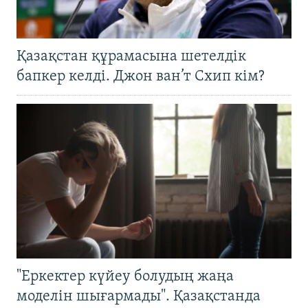
Қазақстан құрамасына шетелдік
бапкер келді. Джон ван’т Схип кім?
"Еркектер күйеу болудың жаңа
моделін шығармады". Қазақстанда