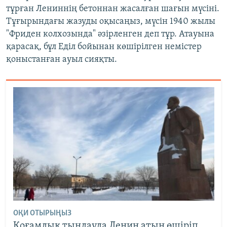
тұрған Лениннің бетоннан жасалған шағын мүсіні.
Тұғырындағы жазуды оқысаңыз, мүсін 1940 жылы
"Фриден колхозында" әзірленген деп тұр. Атауына
қарасақ, бұл Еділ бойынан көшірілген немістер
қоныстанған ауыл сияқты.
ОҚИ ОТЫРЫҢЫЗ
Қоғамдық тыңдауда Ленин атын өшіріп,