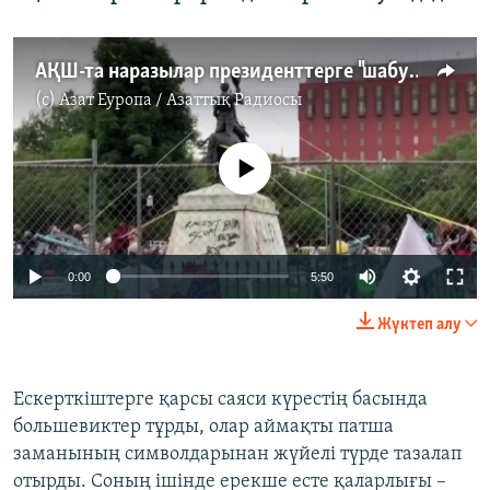
АҚШ-та наразылар президенттерге "шабуылдады"
(c)
Азат Еуропа / Азаттық Радиосы
No media source currently available
Auto
0:00
5:50
270p
Жүктеп алу
360p
Auto
270p
360p
480p
480p
Ескерткіштерге қарсы саяси күрестің басында
большевиктер тұрды, олар аймақты патша
1080p
1080p
заманының символдарынан жүйелі түрде тазалап
отырды. Соның ішінде ерекше есте қаларлығы –