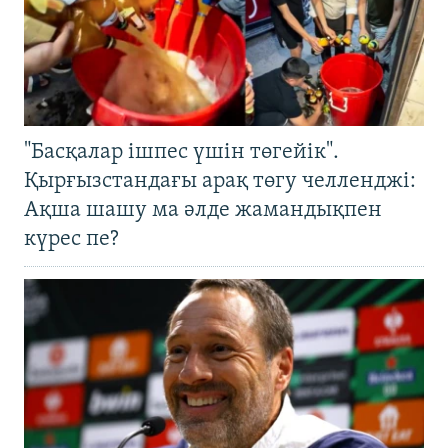
"Басқалар ішпес үшін төгейік".
Қырғызстандағы арақ төгу челленджі:
Ақша шашу ма әлде жамандықпен
күрес пе?