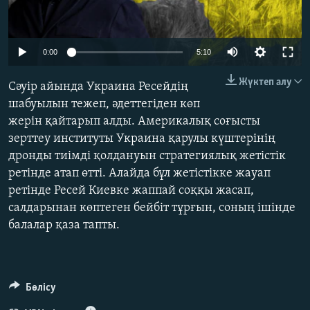
ЖАЗЫЛЫҢЫЗ
Auto
0:00
5:10
240p
Басқа тілдерде
Жүктеп алу
Сәуір айында Украина Ресейдің
360p
шабуылын тежеп, әдеттегіден көп
жерін қайтарып алды. Америкалық соғысты
480p
Auto
240p
360p
480p
зерттеу институты Украина қарулы күштерінің
720p
дронды тиімді қолдануын стратегиялық жетістік
720p
1080p
1080p
ретінде атап өтті. Алайда бұл жетістікке жауап
ретінде Ресей Киевке жаппай соққы жасап,
салдарынан көптеген бейбіт тұрғын, соның ішінде
балалар қаза тапты.
Бөлісу