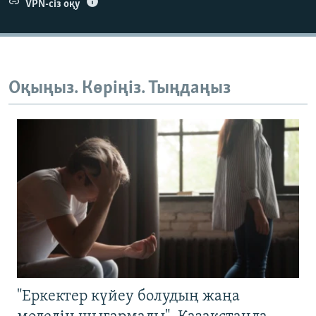
VPN-сіз оқу
Оқыңыз. Көріңіз. Тыңдаңыз
"Еркектер күйеу болудың жаңа