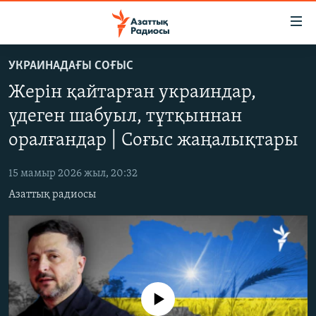
Accessibility
links
Skip
УКРАИНАДАҒЫ СОҒЫС
to
ЖАҢАЛЫҚТАР
Жерін қайтарған украиндар,
main
САЯСАТ
content
үдеген шабуыл, тұтқыннан
AZATTYQTV
Skip
оралғандар | Соғыс жаңалықтары
to
ҚАҢТАР ОҚИҒАСЫ
main
15 мамыр 2026 жыл, 20:32
АДАМ ҚҰҚЫҚТАРЫ
Navigation
Азаттық радиосы
Skip
ӘЛЕУМЕТ
to
ӘЛЕМ
Search
АРНАЙЫ ЖОБАЛАР
Русский
No media source currently available