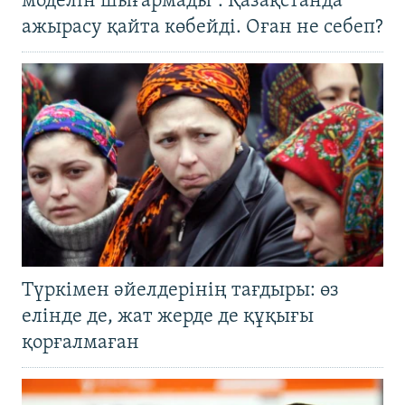
моделін шығармады". Қазақстанда
ажырасу қайта көбейді. Оған не себеп?
Түркімен әйелдерінің тағдыры: өз
елінде де, жат жерде де құқығы
қорғалмаған