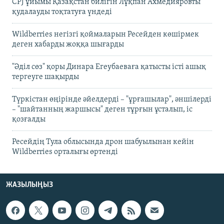
CPJ ұйымы Қазақстан билігін Лұқпан Ахмедияровты
қудалауды тоқтатуға үндеді
Wildberries негізгі қоймаларын Ресейден көшірмек
деген хабарды жоққа шығарды
"Әділ сөз" қоры Динара Егеубаеваға қатысты істі ашық
тергеуге шақырды
Түркістан өңірінде әйелдерді – "ұрғашылар", әншілерді
– "шайтанның жаршысы" деген тұрғын ұсталып, іс
қозғалды
Ресейдің Тула облысында дрон шабуылынан кейін
Wildberries орталығы өртенді
ЖАЗЫЛЫҢЫЗ