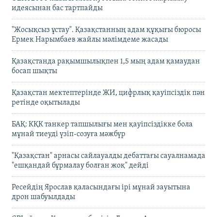
идеясынан бас тартпайды
"Жосықсыз ұстау". Қазақстанның адам құқығы бюросы
Ермек Нарымбаев жайлы мәлімдеме жасады
Қазақстанда рақымшылықпен 1,5 мың адам қамаудан
босап шықты
Қазақстан мектептерінде ЖИ, цифрлық қауіпсіздік пән
ретінде оқытылады
БАҚ: КҚК танкер тапшылығы мен қауіпсіздікке бола
мұнай тиеуді үзіп-созуға мәжбүр
"Қазақстан" арнасы сайлауалды дебаттағы сауалнамада
"ешқандай бұрмалау болған жоқ" дейді
Ресейдің Ярослав қаласындағы ірі мұнай зауытына
дрон шабуылдады