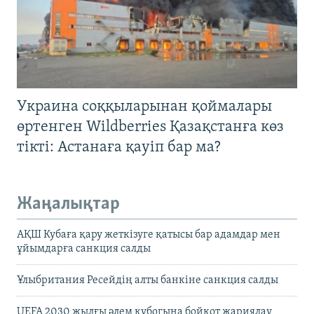
Украина соққыларынан қоймалары
өртенген Wildberries Қазақстанға көз
тікті: Астанаға қауіп бар ма?
Жаңалықтар
АҚШ Кубаға қару жеткізуге қатысы бар адамдар мен
ұйымдарға санкция салды
Ұлыбритания Ресейдің алты банкіне санкция салды
UEFA 2030 жылғы әлем кубогына бойкот жариялау