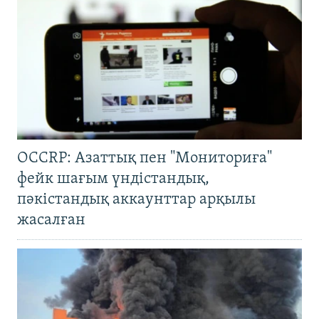
OCCRP: Азаттық пен "Мониториға"
фейк шағым үндістандық,
пәкістандық аккаунттар арқылы
жасалған