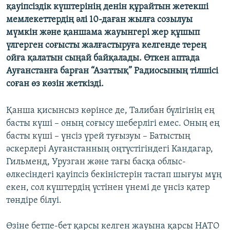
қауіпсіздік күштерінің денін құрайтын жетекші
ЖАЗЫЛЫҢЫЗ
мемлекеттердің әлі 10-даған жылға созылуы
мүмкін және қаншама жауынгері жер құшып
үлгерген соғысты жалғастыруға келгенде терең
Басқа тілдерде
ойға қалатын сыңай байқалады. Өткен аптада
Ауғанстанға барған “Азаттық” Радиосының тілшісі
соған өз көзін жеткізді.
Қанша қисынсыз көрінсе де, Талибан бүлігінің ең
басты күші – оның соғысу шеберлігі емес. Оның ең
басты күші – үнсіз үрей туғызуы – Батыстың
әскерлері Ауғанстанның оңтүстігіндегі Кандагар,
Гильменд, Урузган және тағы басқа облыс-
өлкесіндегі қауіпсіз бекіністерін тастап шығуы мұң
екен, сол күштердің үстінен үнемі де үнсіз қатер
төндіре білуі.
Өзіне бетпе-бет қарсы келген жауына қарсы НАТО