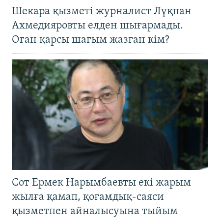
Шекара қызметі журналист Лұқпан
Ахмедияровты елден шығармады.
Оған қарсы шағым жазған кім?
Сот Ермек Нарымбаевты екі жарым
жылға қамап, қоғамдық-саяси
қызметпен айналысуына тыйым