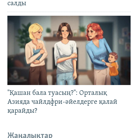
салды
"Қашан бала туасың?": Орталық
Азияда чайлдфри-әйелдерге қалай
қарайды?
Жаңалықтар