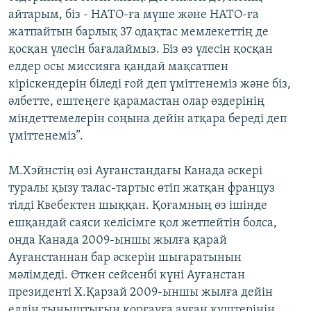
айтарым, біз - НАТО-ға мүше және НАТО-ға
жатпайтын барлық 37 одақтас мемлекеттің де
қосқан үлесін бағалаймыз. Біз өз үлесін қосқан
елдер осы миссияға қандай мақсатпен
кіріскендерін біледі ғой деп үміттенеміз және біз,
әлбетте, ештеңеге қарамастан олар өздерінің
міндеттемелерін соңына дейін атқара береді деп
үміттенеміз”.
М.Хэйнстің өзі Ауғанстандағы Канада әскері
туралы қызу талас-тартыс өтіп жатқан француз
тілді Квебектен шыққан. Қоғамның өз ішінде
ешқандай саяси келісімге қол жетпейтін болса,
онда Канада 2009-ыншы жылға қарай
Ауғанстаннан бар әскерін шығаратынын
мәлімдеді. Өткен сейсенбі күні Ауғанстан
президенті Х.Қарзай 2009-ыншы жылға дейін
елдің тыныштығын қорғауға ауған күштерінің