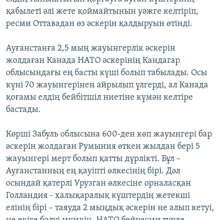
қабылеті әлі жете қоймайтынын уәжге келтіріп,
ресми Оттавадан өз әскерін қалдыруын өтінді.
Ауғанстанға 2,5 мың жауынгерлік әскерін
жолдаған Канада НАТО әскерінің Кандагар
облысындағы ең басты күші болып табылады. Осы
күні 70 жауынгерінен айрылып үлгерді, ал Канада
қоғамы елдің бейбітшіл ниетіне күмән келтіре
бастады.
Көрші Забуль облысына 600-ден көп жауынгері бар
әскерін жолдаған Румыния өткен жылдан бері 5
жауынгері мерт болып қатты дүрлікті. Бұл –
Ауғанстанның ең қауіпті өлкесінің бірі. Дәл
осындай қатерлі Урузган өлкесіне орналасқан
Голландия - халықаралық күштердің жетекші
елінің бірі – таяуда 2 мыңдық әскерін не алып кетуі,