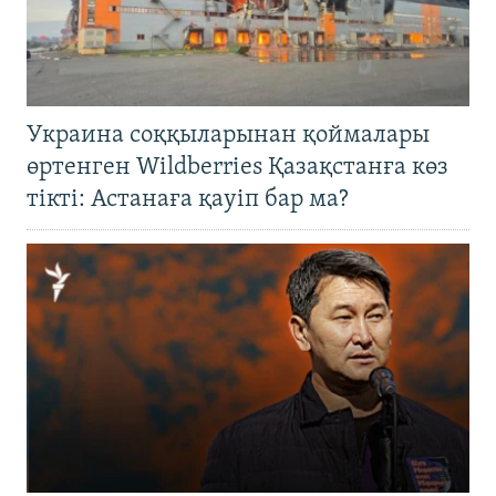
Украина соққыларынан қоймалары
өртенген Wildberries Қазақстанға көз
тікті: Астанаға қауіп бар ма?