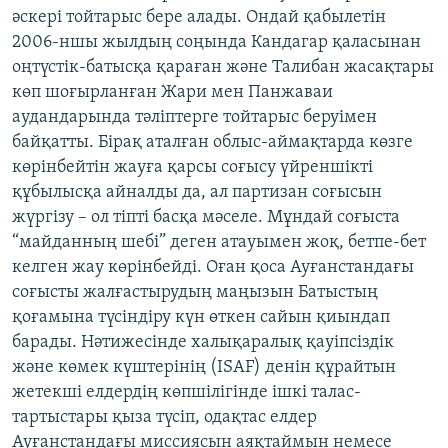
әскері тойтарыс бере алады. Ондай қабылетін
2006-ншы жылдың соңында Кандагар қаласынан
оңтүстік-батысқа қараған және Талибан жасақтары
көп шоғырланған Жари мен Панжаваи
аудандарында тәліптерге тойтарыс беруімен
байқатты. Бірақ аталған облыс-аймақтарда көзге
көрінбейтін жауға қарсы соғысу үйреншікті
құбылысқа айналды да, ал партизан соғысын
жүргізу – ол тіпті басқа мәселе. Мұндай соғыста
“майданның шебі” деген атауымен жоқ, бетпе-бет
келген жау көрінбейді. Оған қоса Ауғанстандағы
соғысты жалғастырудың маңызын Батыстың
қоғамына түсіндіру күн өткен сайын қиындап
барады. Нәтижесінде халықаралық қауіпсіздік
және көмек күштерінің (ISAF) денін құрайтын
жетекші елдердің көпшілігінде ішкі талас-
тартыстары қыза түсіп, одақтас елдер
Ауғанстандағы миссиясын аяқтаймын немесе