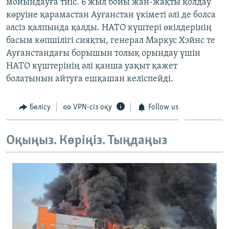
мойындауға тиіс. 6 жыл бойы жан-жақты қолдау
көруіне қарамастан Ауғанстан үкіметі әлі де болса
әлсіз қалпында қалды. НАТО күштері өкілдерінің
басым көпшілігі сияқты, генерал Маркус Хэйнс те
Ауғанстандағы борышын толық орындау үшін
НАТО күштерінің әлі қанша уақыт қажет
болатынын айтуға ешқашан келіспейді.
Бөлісу
VPN-сіз оқу
Follow us
Оқыңыз. Көріңіз. Тыңдаңыз