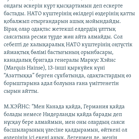
ондағы әскерін күрт қысқартамын деп ескерте
бастады. НАТО күштерінің өкілдері өздерінің қатты
қобалжып отырғандарын ашық мойындайды.
Бірақ олар одақтас жетекші елдердің ұлттық
саясатына ресми түрде жөн айта алмайды. Сол
себепті де халықаралық НАТО күштерінің оңтүстік
аймақтық бөлімі бастығының орынбасары,
канадалық бригада генералы Маркус Хэйнс
(Marquis Hainse), 13-інші қыркүйек күні
“Азаттыққа” берген сұхбатында, одақтастардың өз
борыштарына адал болуына ғана үміттенетін
сырын айтты.
М.ХЭЙНС: “Мен Канада қайда, Германия қайда
болады немесе Нидерланды қайда барады деп
нұсқау бере алмаймын, мен оны олардың саяси
басшыларының үлесіне қалдырамын, өйткені ол
өздерінің ісі екені анық. Дегенмен де, менің