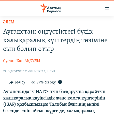
Accessibility
links
Skip
ӘЛЕМ
to
ЖАҢАЛЫҚТАР
Ауғанстан: оңтүстіктегі бүлік
main
САЯСАТ
content
халықаралық күштердің төзіміне
AZATTYQTV
Skip
сын болып отыр
to
ҚАҢТАР ОҚИҒАСЫ
main
Сұлтан Хан АҚҚҰЛЫ
АДАМ ҚҰҚЫҚТАРЫ
Navigation
Skip
20 қыркүйек 2007 жыл, 19:21
ӘЛЕУМЕТ
to
ӘЛЕМ
Бөлісу
VPN-сіз оқу
Search
АРНАЙЫ ЖОБАЛАР
Ауғанстандағы НАТО-ның басқаруына қарайтын
халықаралық қауіпсіздік және көмек күштерінің
(ISAF) қолбасшылары Талибан бүлігінің екпіні
Русский
бәсеңдегенін айтып жүрсе де, халықаралық