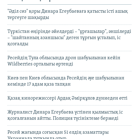
"Әділ сөз" қоры Динара Егеубаеваға қатысты істі ашық
тергеуге шақырды
Түркістан өңірінде әйелдерді – "ұрғашылар", әншілерді
– "шайтанның азаншысы" деген тұрғын ұсталып, іс
қозғалды
Ресейдің Тула облысында дрон шабуылынан кейін
Wildberries орталығы өртенді
Киев пен Киев облысында Ресейдің әуе шабуылынан
кемінде 17 адам қаза тапқан
Қазақ кинорежиссері Ардақ Әмірқұлов дүниеден өтті
Журналист Динара Егеубаева үстінен қылмыстық іс
қозғалғанын айтты. Полиция түсініктеме бермеді
Ресей жағында соғысқан 51 елдің азаматтары
Украинада тұтқында отыр