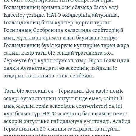
не екіге бөлуі мүмкін. НАТО бейресми түрде
Голландияның орнына осы облысқа басқа елді
іздестіру үстінде. НАТО өкілдерінің айтуынша,
Голландияның бітім күштері қорғап тұрған
Боснияның Сребреница қаласында сербтердің 8
мың мұсылман ері мен ұлын бауыздап өлтіруі -
Голландияның бүкіл қарулы күштеріне терең жара
салып, қазір тағы бір сондай трагедияға жол
бермеуге бар күшін жұмсап отыр. Бірақ Голландия
халқы Ауғанстандағы өз әскерінің пайдалы іс
атқарып жатқанына онша сенбейді.
Тағы бір жетекші ел – Германия. Дәл қазір неміс
әскері Ауғанстанның оңтүстігінде емес, өзінің 3
мың жауынгерлік әскерімен солтүстіктегі ең ірі
күш болып тұр. НАТО әскерінің басшылығы неміс
әскерін оңтүстікке пайдалануға үміттенеді. Алайда
Германияның 20-сыншы ғасырдағы қанқұйлы