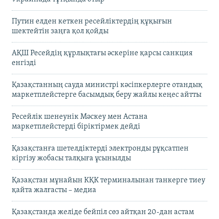
Путин елден кеткен ресейліктердің құқығын
шектейтін заңға қол қойды
АҚШ Ресейдің құрлықтағы әскеріне қарсы санкция
енгізді
Қазақстанның сауда министрі кәсіпкерлерге отандық
маркетплейстерге басымдық беру жайлы кеңес айтты
Ресейлік шенеунік Мәскеу мен Астана
маркетплейстерді біріктірмек дейді
Қазақстанға шетелдіктерді электронды рұқсатпен
кіргізу жобасы талқыға ұсынылды
Қазақстан мұнайын КҚК терминалынан танкерге тиеу
қайта жалғасты – медиа
Қазақстанда желіде бейпіл сөз айтқан 20-дан астам