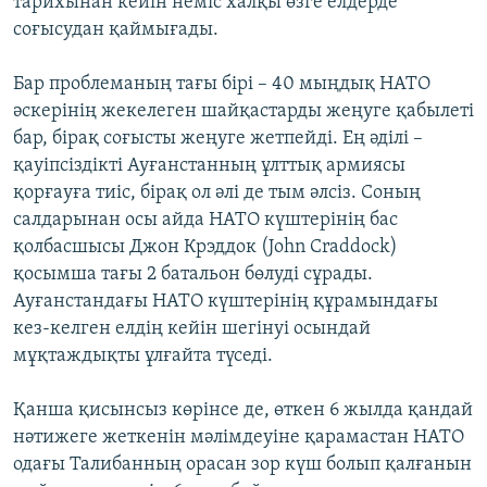
тарихынан кейін неміс халқы өзге елдерде
соғысудан қаймығады.
Бар проблеманың тағы бірі – 40 мыңдық НАТО
әскерінің жекелеген шайқастарды жеңуге қабылеті
бар, бірақ соғысты жеңуге жетпейді. Ең әділі –
қауіпсіздікті Ауғанстанның ұлттық армиясы
қорғауға тиіс, бірақ ол әлі де тым әлсіз. Соның
салдарынан осы айда НАТО күштерінің бас
қолбасшысы Джон Крэддок (John Craddock)
қосымша тағы 2 батальон бөлуді сұрады.
Ауғанстандағы НАТО күштерінің құрамындағы
кез-келген елдің кейін шегінуі осындай
мұқтаждықты ұлғайта түседі.
Қанша қисынсыз көрінсе де, өткен 6 жылда қандай
нәтижеге жеткенін мәлімдеуіне қарамастан НАТО
одағы Талибанның орасан зор күш болып қалғанын