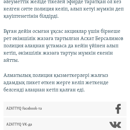
әлеуметтік желіде тікелей эфирде таратқан ол кез
келген сәтте полиция келіп, алып кетуі мүмкін деп
қауіптенетінін білдірді.
Бұған дейін осыған ұқсас акциялар үшін бірнеше
рет әкімшілік жазаға тартылған Асхат Берсалимов
полиция алаңнан ұстамаса да кейін үйінен алып
кетіп, әкімшілік жазаға тартуы мүмкін екенін
айтты.
Алматылық полиция қызметкерлері жалғыз
адамдық пикет өткен жерге келіп жеткенде
белсенді алаңнан кетіп қалған еді.
AZATTYQ Facebook-та
AZATTYQ VK-да