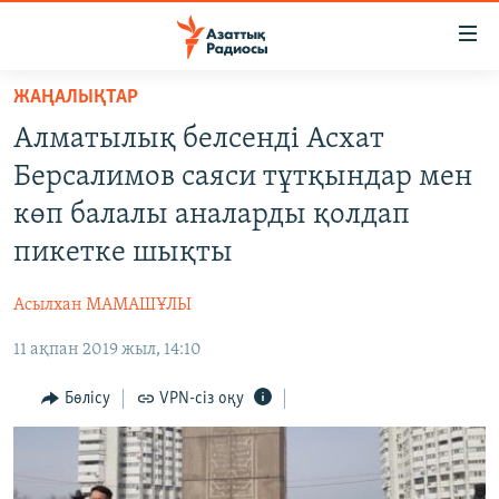
Accessibility
links
Skip
ЖАҢАЛЫҚТАР
to
ЖАҢАЛЫҚТАР
Алматылық белсенді Асхат
main
САЯСАТ
content
Берсалимов саяси тұтқындар мен
AZATTYQTV
Skip
көп балалы аналарды қолдап
to
ҚАҢТАР ОҚИҒАСЫ
пикетке шықты
main
АДАМ ҚҰҚЫҚТАРЫ
Navigation
Асылхан МАМАШҰЛЫ
Skip
ӘЛЕУМЕТ
to
11 ақпан 2019 жыл, 14:10
ӘЛЕМ
Search
АРНАЙЫ ЖОБАЛАР
Бөлісу
VPN-сіз оқу
Русский