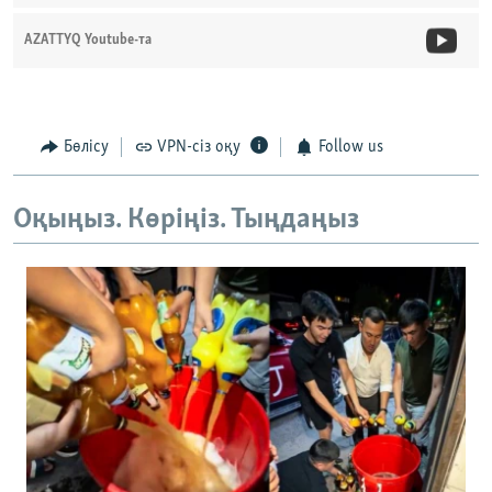
AZATTYQ Youtube-та
Бөлісу
VPN-сіз оқу
Follow us
Оқыңыз. Көріңіз. Тыңдаңыз