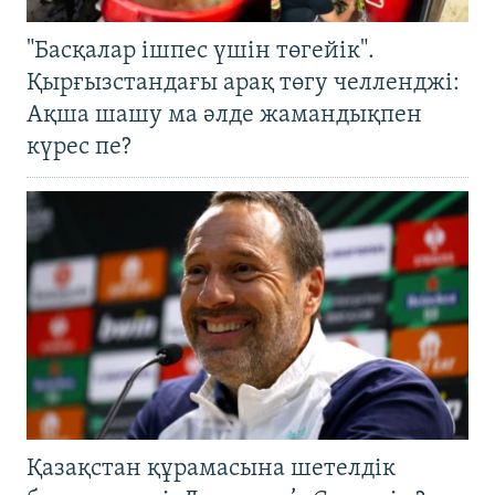
"Басқалар ішпес үшін төгейік".
Қырғызстандағы арақ төгу челленджі:
Ақша шашу ма әлде жамандықпен
күрес пе?
Қазақстан құрамасына шетелдік