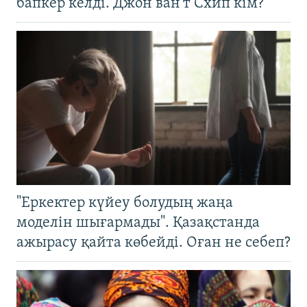
бапкер келді. Джон ван’т Схип кім?
"Еркектер күйеу болудың жаңа
моделін шығармады". Қазақстанда
ажырасу қайта көбейді. Оған не себеп?