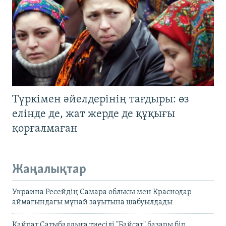
Түркімен әйелдерінің тағдыры: өз
елінде де, жат жерде де құқығы
қорғалмаған
Жаңалықтар
Украина Ресейдің Самара облысы мен Краснодар
аймағындағы мұнай зауытына шабуылдады
Қайрат Сатыбалдыға тиесілі "Байсат" базары бір