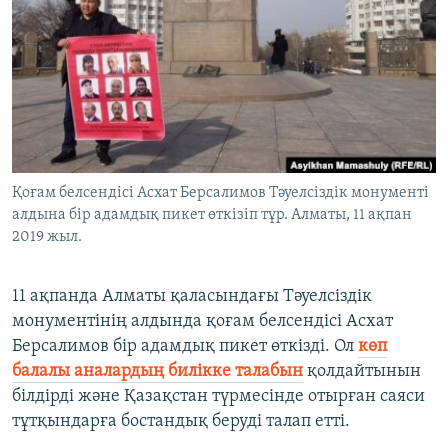
ЖАЗЫЛЫҢЫЗ
Басқа тілдерде
Қоғам белсендісі Асхат Берсалимов Тәуелсіздік монументі
алдына бір адамдық пикет өткізіп тұр. Алматы, 11 ақпан
2019 жыл.
11 ақпанда Алматы қаласындағы Тәуелсіздік
монументінің алдында қоғам белсендісі Асхат
Берсалимов бір адамдық пикет өткізді. Ол
көп
балалы аналардың билікке талабын
қолдайтынын
білдірді және Қазақстан түрмесінде отырған саяси
тұтқындарға бостандық беруді талап етті.