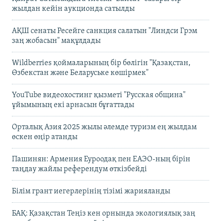
жылдан кейін аукционда сатылды
АҚШ сенаты Ресейге санкция салатын "Линдси Грэм
заң жобасын" мақұлдады
Wildberries қоймаларының бір бөлігін "Қазақстан,
Өзбекстан және Беларуське көшірмек"
YouTube видеохостинг қызметі "Русская община"
ұйымының екі арнасын бұғаттады
Орталық Азия 2025 жылы әлемде туризм ең жылдам
өскен өңір атанды
Пашинян: Армения Еуроодақ пен ЕАЭО-ның бірін
таңдау жайлы референдум өткізбейді
Білім грант иегерлерінің тізімі жарияланды
БАҚ: Қазақстан Теңіз кен орнында экологиялық заң