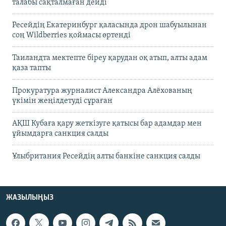
талабы сақталмаған дейді
Ресейдің Екатеринбург қаласында дрон шабуылынан
соң Wildberries қоймасы өртенді
Таиландта мектепте біреу қарудан оқ атып, алты адам
қаза тапты
Прокуратура журналист Александра Алёхованың
үкімін жеңілдетуді сұраған
АҚШ Кубаға қару жеткізуге қатысы бар адамдар мен
ұйымдарға санкция салды
Ұлыбритания Ресейдің алты банкіне санкция салды
ЖАЗЫЛЫҢЫЗ