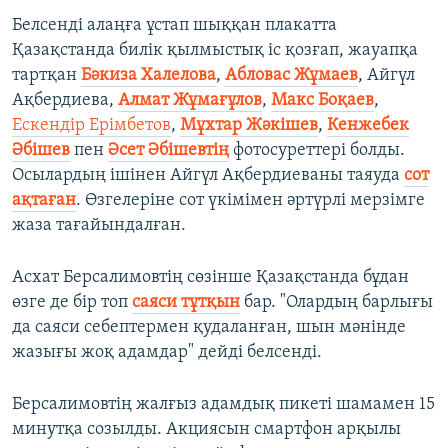
Белсенді алаңға ұстап шыққан плакатта
Қазақстанда билік қылмыстық іс қозғап, жауапқа
тартқан
Бәкиза Халелова
,
Абловас Жұмаев
, Айгүл
Ақбердиева,
Алмат Жұмағұлов
,
Макс Боқаев
,
Ескендір Ерімбетов
,
Мұхтар Жәкішев
,
Кенжебек
Әбішев
пен
Әсет Әбішевтің
фотосуреттері болды.
Осылардың ішінен Айгүл Ақбердиеваны таяуда
сот
ақтаған
. Өзгелеріне сот үкімімен әртүрлі мерзімге
жаза тағайындалған.
Асхат Берсалимовтің сөзінше Қазақстанда бұдан
өзге де бір топ
саяси тұтқын
бар. "Олардың барлығы
да саяси себептермен қудаланған, шын мәнінде
жазығы жоқ адамдар" дейді белсенді.
Берсалимовтің жалғыз адамдық пикеті шамамен 15
минутқа созылды. Акциясын смартфон арқылы