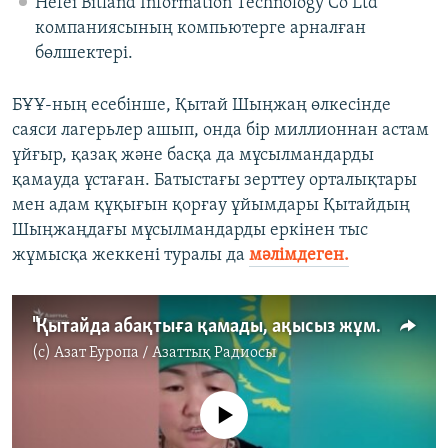
Hefei Bitland Information Technology Co Ltd
компаниясының компьютерге арналған
бөлшектері.
БҰҰ-ның есебінше, Қытай Шыңжаң өлкесінде
саяси лагерьлер ашып, онда бір миллионнан астам
ұйғыр, қазақ және басқа да мұсылмандарды
қамауда ұстаған. Батыстағы зерттеу орталықтары
мен адам құқығын қорғау ұйымдары Қытайдың
Шыңжаңдағы мұсылмандарды еркінен тыс
жұмысқа жеккені туралы да
мәлімдеген.
"Қытайда абақтыға қамады, ақысыз жұмысқа жекті"
(c)
Азат Еуропа / Азаттық Радиосы
No media source currently available