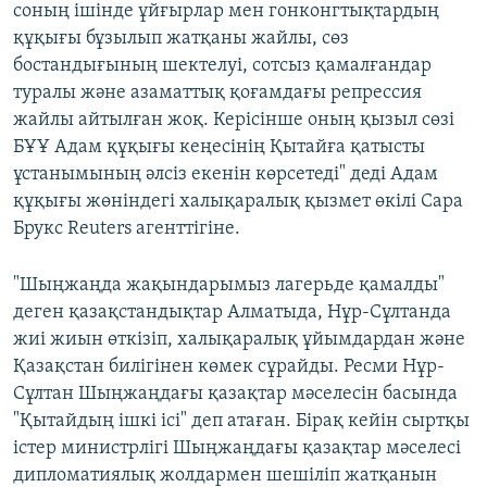
соның ішінде ұйғырлар мен гонконгтықтардың
құқығы бұзылып жатқаны жайлы, сөз
бостандығының шектелуі, сотсыз қамалғандар
туралы және азаматтық қоғамдағы репрессия
жайлы айтылған жоқ. Керісінше оның қызыл сөзі
БҰҰ Адам құқығы кеңесінің Қытайға қатысты
ұстанымының әлсіз екенін көрсетеді" деді Адам
құқығы жөніндегі халықаралық қызмет өкілі Сара
Брукс Reuters агенттігіне.
"Шыңжаңда жақындарымыз лагерьде қамалды"
деген қазақстандықтар Алматыда, Нұр-Сұлтанда
жиі жиын өткізіп, халықаралық ұйымдардан және
Қазақстан билігінен көмек сұрайды. Ресми Нұр-
Сұлтан Шыңжаңдағы қазақтар мәселесін басында
"Қытайдың ішкі ісі" деп атаған. Бірақ кейін сыртқы
істер министрлігі Шыңжаңдағы қазақтар мәселесі
дипломатиялық жолдармен шешіліп жатқанын