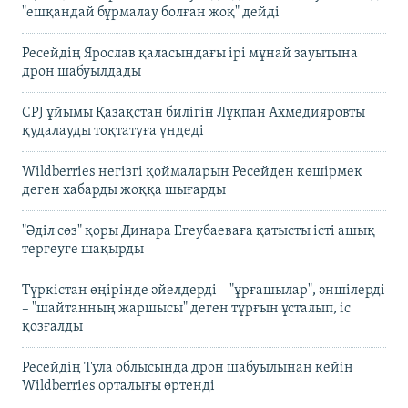
"ешқандай бұрмалау болған жоқ" дейді
Ресейдің Ярослав қаласындағы ірі мұнай зауытына
дрон шабуылдады
CPJ ұйымы Қазақстан билігін Лұқпан Ахмедияровты
қудалауды тоқтатуға үндеді
Wildberries негізгі қоймаларын Ресейден көшірмек
деген хабарды жоққа шығарды
"Әділ сөз" қоры Динара Егеубаеваға қатысты істі ашық
тергеуге шақырды
Түркістан өңірінде әйелдерді – "ұрғашылар", әншілерді
– "шайтанның жаршысы" деген тұрғын ұсталып, іс
қозғалды
Ресейдің Тула облысында дрон шабуылынан кейін
Wildberries орталығы өртенді