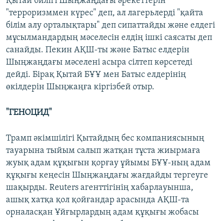
Қытай билігі Шыңжаңдағы әрекеттерін
"терроризммен күрес" деп, ал лагерьлерді "қайта
білім алу орталықтары" деп сипаттайды және елдегі
мұсылмандардың мәселесін елдің ішкі саясаты деп
санайды. Пекин АҚШ-ты және Батыс елдерін
Шыңжаңдағы мәселені асыра сілтеп көрсетеді
дейді. Бірақ Қытай БҰҰ мен Батыс елдерінің
өкілдерін Шыңжаңға кіргізбей отыр.
"ГЕНОЦИД"
Трамп әкімшілігі Қытайдың бес компаниясының
тауарына тыйым салып жатқан тұста жиырмаға
жуық адам құқығын қорғау ұйымы БҰҰ-ның адам
құқығы кеңесін Шыңжаңдағы жағдайды тергеуге
шақырды. Reuters агенттігінің хабарлауынша,
ашық хатқа қол қойғандар арасында АҚШ-та
орналасқан Ұйғырлардың адам құқығы жобасы