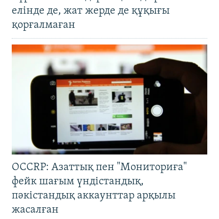
елінде де, жат жерде де құқығы
қорғалмаған
OCCRP: Азаттық пен "Мониториға"
фейк шағым үндістандық,
пәкістандық аккаунттар арқылы
жасалған