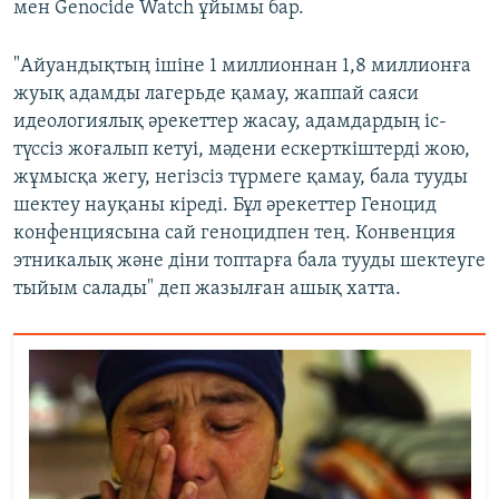
мен Genocide Watch ұйымы
бар.
"Айуандықтың ішіне 1 миллионнан 1,8 миллионға
жуық адамды лагерьде қамау, жаппай саяси
идеологиялық әрекеттер жасау, адамдардың іс-
түссіз жоғалып кетуі, мәдени ескерткіштерді жою,
жұмысқа жегу, негізсіз түрмеге қамау, бала тууды
шектеу науқаны кіреді. Бұл әрекеттер Геноцид
конфенциясына сай геноцидпен тең. Конвенция
этникалық және діни топтарға бала тууды шектеуге
тыйым салады" деп жазылған ашық хатта.