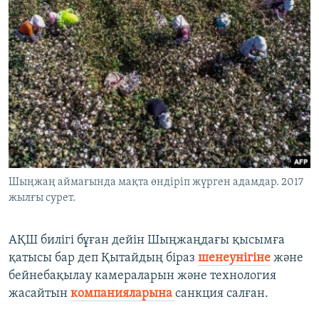
Шыңжаң аймағында мақта өндіріп жүрген адамдар. 2017
жылғы сурет.
АҚШ билігі бұған дейін Шыңжаңдағы қысымға
қатысы бар деп Қытайдың біраз
шенеунігіне
және
бейнебақылау камераларын және технология
жасайтын
компанияларына
санкция салған.