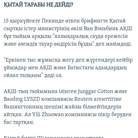
ҚЫТАЙ ТАРАБЫ НЕ ДЕЙДІ?
15 қыркүйекте Пекинде өткен брифингте Қытай
сыртқы істер министрінің өкілі Ван Вэньбинь АҚШ
бұл тыйым арқылы "халықаралық сауда ережесін
және әлемдік тауар өндірісін бұзды" деп мәлімдеді.
"Еркінен тыс жұмысқа жегу деп жүргендері кейбір
ұйымдар мен АҚШ және Батыстағы адамдардың
ойлап тапқаны" деді ол.
АҚШ-тың тыйымына ілінген Junggar Cotton және
Baoding LYSZD компаниясы Reuters агенттігіне
Вашингтонның шешімі жайлы білмейтіндерін
айтқан. Ал Yili Zhuowan компаниясы пікір беруден
бас тартқан.