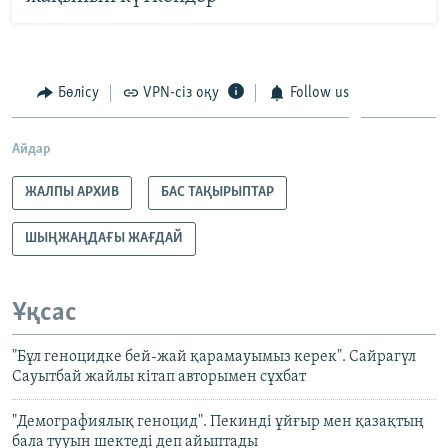
Бөлісу
VPN-сіз оқу
Follow us
Айдар
ЖАЛПЫ АРХИВ
БАС ТАҚЫРЫПТАР
ШЫҢЖАҢДАҒЫ ЖАҒДАЙ
Ұқсас
"Бұл геноцидке бей-жай қарамауымыз керек". Сайрагүл
Сауытбай жайлы кітап авторымен сұхбат
"Демографиялық геноцид". Пекинді ұйғыр мен қазақтың
бала тууын шектеді деп айыптады