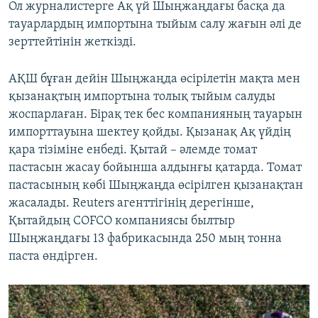
Ол журналистерге Ақ үй Шыңжаңдағы басқа да
тауарлардың импортына тыйым салу жағын әлі де
зерттейтінін жеткізді.
АҚШ бұған дейін Шыңжаңда өсірілетін мақта мен
қызанақтың импортына толық тыйым салуды
жоспарлаған. Бірақ тек бес компанияның тауарын
импорттауына шектеу қойды. Қызанақ Ақ үйдің
қара тізіміне енбеді. Қытай – әлемде томат
пастасын жасау бойынша алдынғы қатарда. Томат
пастасының көбі Шыңжаңда өсірілген қызанақтан
жасалады. Reuters агенттігінің дерегінше,
Қытайдың COFCO компаниясы былтыр
Шыңжаңдағы 13 фабрикасында 250 мың тонна
паста өндірген.