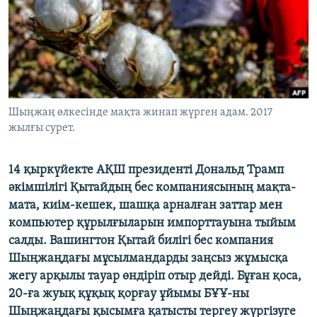
ЖАЗЫЛЫҢЫЗ
Басқа тілдерде
Шыңжаң өлкесінде мақта жинап жүрген адам. 2017
жылғы сурет.
14 қыркүйекте АҚШ президенті Дональд Трамп
әкімшілігі Қытайдың бес компаниясының мақта-
мата, киім-кешек, шашқа арналған заттар мен
компьютер құрылғыларын импорттауына тыйым
салды. Вашингтон Қытай билігі бес компания
Шыңжаңдағы мұсылмандарды заңсыз жұмысқа
жегу арқылы тауар өндіріп отыр дейді. Бұған қоса,
20-ға жуық құқық қорғау ұйымы БҰҰ-ны
Шыңжаңдағы қысымға қатысты тергеу жүргізуге