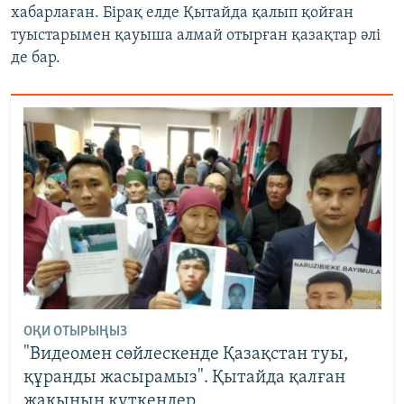
хабарлаған. Бірақ елде Қытайда қалып қойған
туыстарымен қауыша алмай отырған қазақтар әлі
де бар.
ОҚИ ОТЫРЫҢЫЗ
"Видеомен сөйлескенде Қазақстан туы,
құранды жасырамыз". Қытайда қалған
жақынын күткендер