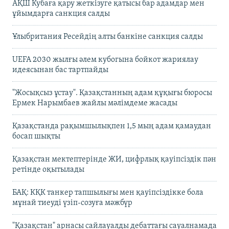
АҚШ Кубаға қару жеткізуге қатысы бар адамдар мен
ұйымдарға санкция салды
Ұлыбритания Ресейдің алты банкіне санкция салды
UEFA 2030 жылғы әлем кубогына бойкот жариялау
идеясынан бас тартпайды
"Жосықсыз ұстау". Қазақстанның адам құқығы бюросы
Ермек Нарымбаев жайлы мәлімдеме жасады
Қазақстанда рақымшылықпен 1,5 мың адам қамаудан
босап шықты
Қазақстан мектептерінде ЖИ, цифрлық қауіпсіздік пән
ретінде оқытылады
БАҚ: КҚК танкер тапшылығы мен қауіпсіздікке бола
мұнай тиеуді үзіп-созуға мәжбүр
"Қазақстан" арнасы сайлауалды дебаттағы сауалнамада