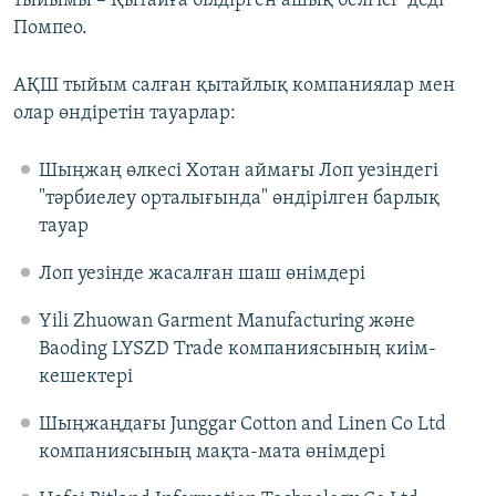
тыйымы – Қытайға білдірген ашық белгісі" деді
Помпео.
АҚШ тыйым салған қытайлық компаниялар мен
олар өндіретін тауарлар:
Шыңжаң өлкесі Хотан аймағы Лоп уезіндегі
"тәрбиелеу орталығында" өндірілген барлық
тауар
Лоп уезінде жасалған шаш өнімдері
Yili Zhuowan Garment Manufacturing және
Baoding LYSZD Trade компаниясының киім-
кешектері
Шыңжаңдағы Junggar Cotton and Linen Co Ltd
компаниясының мақта-мата өнімдері