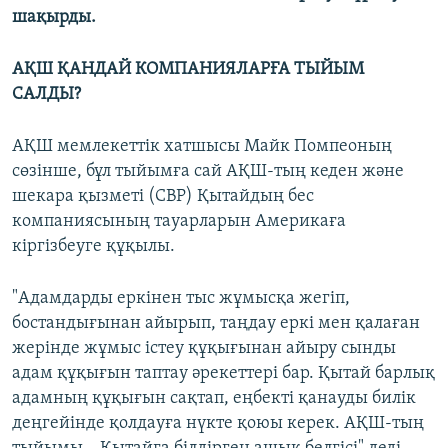
шақырды.
АҚШ ҚАНДАЙ КОМПАНИЯЛАРҒА ТЫЙЫМ
САЛДЫ?
АҚШ мемлекеттік хатшысы Майк Помпеоның
сөзінше, бұл тыйымға сай АҚШ-тың кеден және
шекара қызметі (CBP) Қытайдың бес
компаниясының тауарларын Америкаға
кіргізбеуге құқылы.
"Адамдарды еркінен тыс жұмысқа жегіп,
бостандығынан айырып, таңдау еркі мен қалаған
жерінде жұмыс істеу құқығынан айыру сынды
адам құқығын таптау әрекеттері бар. Қытай барлық
адамның құқығын сақтап, еңбекті қанауды билік
деңгейінде қолдауға нүкте қоюы керек. АҚШ-тың