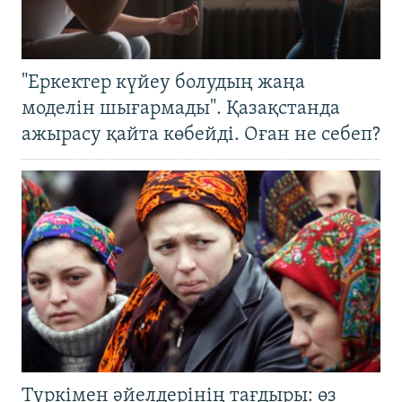
"Еркектер күйеу болудың жаңа
моделін шығармады". Қазақстанда
ажырасу қайта көбейді. Оған не себеп?
Түркімен әйелдерінің тағдыры: өз