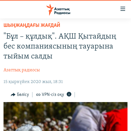
Accessibility
links
Skip
ШЫҢЖАҢДАҒЫ ЖАҒДАЙ
to
ЖАҢАЛЫҚТАР
"Бұл – құлдық". АҚШ Қытайдың
main
САЯСАТ
content
бес компаниясының тауарына
AZATTYQTV
Skip
тыйым салды
to
ҚАҢТАР ОҚИҒАСЫ
main
Азаттық радиосы
АДАМ ҚҰҚЫҚТАРЫ
Navigation
Skip
15 қыркүйек 2020 жыл, 18:31
ӘЛЕУМЕТ
to
ӘЛЕМ
Бөлісу
VPN-сіз оқу
Search
АРНАЙЫ ЖОБАЛАР
Русский