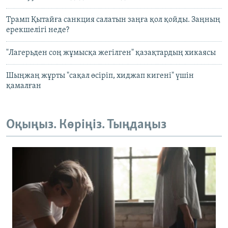
Трамп Қытайға санкция салатын заңға қол қойды. Заңның
ерекшелігі неде?
"Лагерьден соң жұмысқа жегілген" қазақтардың хикаясы
Шыңжаң жұрты "сақал өсіріп, хиджап кигені" үшін
қамалған
Оқыңыз. Көріңіз. Тыңдаңыз