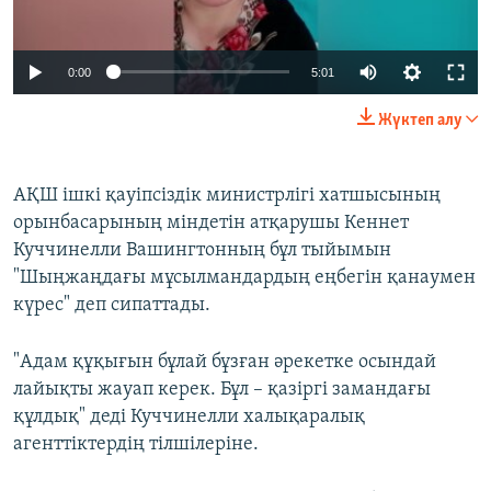
Auto
0:00
5:01
240p
Жүктеп алу
360p
Auto
240p
360p
480p
480p
АҚШ ішкі қауіпсіздік министрлігі хатшысының
орынбасарының міндетін атқарушы Кеннет
720p
720p
1080p
Куччинелли Вашингтонның бұл тыйымын
1080p
"Шыңжаңдағы мұсылмандардың еңбегін қанаумен
күрес" деп сипаттады.
"Адам құқығын бұлай бұзған әрекетке осындай
лайықты жауап керек. Бұл – қазіргі замандағы
құлдық" деді Куччинелли халықаралық
агенттіктердің тілшілеріне.