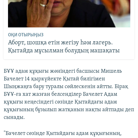
ОҚИ ОТЫРЫҢЫЗ
Аборт, шошқа етін жегізу һәм лагерь.
Қытайда мұсылман болудың машақаты
БҰҰ адам құқығы жөніндегі басшысы Мишель
Бачелет 14 қыркүйекте Қытай билігімен
Шыңжаңға бару туралы сөйлескенін айтты. Бірақ
БҰҰ-ға хат жазған белсенділер Бачелет Адам
құқығы кеңесіндегі сөзінде Қытайдағы адам
құқығының бұзылып жатқанын нақты айтпады деп
сынады.
"Бачелет сөзінде Қытайдағы адам құқығының,